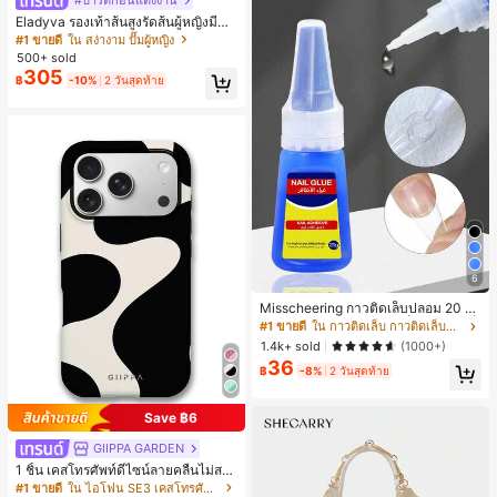
#ปาร์ตี้ก่อนแต่งงาน
Eladyva รองเท้าส้นสูงรัดส้นผู้หญิงมีดอ
กไม้ประดับตาข่ายเสริมและสามารถสว
#1 ขายดี
ใน สง่างาม ปั๊มผู้หญิง
มได้สองแบบ ส้นสูง 7 ซม. รูปแบบโรมัน
500+ sold
หรูหรา ส้นเข็ม ลุคเทพนิยาย
305
฿
-10%
2 วันสุดท้าย
6
Misscheering กาวติดเล็บปลอม 20 กรั
ม แรงยึดสูง เจลสติกเกอร์เล็บนุ่ม แห้งเร็
#1 ขายดี
ใน กาวติดเล็บ กาวติดเล็บและสารยึดติด
ว เหมาะสำหรับผู้เริ่มต้นทำเล็บ ติดทนน
1.4k+ sold
(1000+)
าน
36
฿
-8%
2 วันสุดท้าย
Save ฿6
GIIPPA GARDEN
1 ชิ้น เคสโทรศัพท์ดีไซน์ลายคลื่นไม่สม
มาตรสำหรับ Phone 17 Pro Max, เหม
#1 ขายดี
ใน ไอโฟน SE3 เคสโทรศัพท์แฟชั่น