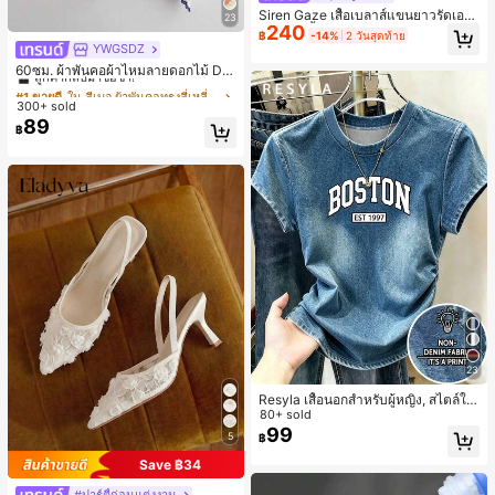
Siren Gaze เสื้อเบลาส์แขนยาวรัดเอว
23
240
ลายจุดสีน้ำตาลใหม่สำหรับฤดูใบไม้ร่ว
฿
-14%
2 วันสุดท้าย
งสำหรับผู้หญิง
YWGSDZ
#1 ขายดี
ใน สีเบจ ผ้าพันคอทรงสี่เหลี่ยมและผ้าพันคอสำหรับผู้
ลูกค้ากลับมาซื้อซ้ำ!
60ซม. ผ้าพันคอผ้าไหมลายดอกไม้ Dit
sy สีเบจ, เครื่องประดับใหม่สำหรับผู้หญิ
#1 ขายดี
#1 ขายดี
ใน สีเบจ ผ้าพันคอทรงสี่เหลี่ยมและผ้าพันคอสำหรับผู้
ใน สีเบจ ผ้าพันคอทรงสี่เหลี่ยมและผ้าพันคอสำหรับผู้
งฤดูใบไม้ผลิ/ฤดูใบไม้ร่วง, ผ้าพันคอผืน
300+ sold
ลูกค้ากลับมาซื้อซ้ำ!
ลูกค้ากลับมาซื้อซ้ำ!
บางอเนกประสงค์หรูหรา
89
#1 ขายดี
ใน สีเบจ ผ้าพันคอทรงสี่เหลี่ยมและผ้าพันคอสำหรับผู้
฿
ลูกค้ากลับมาซื้อซ้ำ!
23
Resyla เสื้อนอกสำหรับผู้หญิง, สไตล์ให
ม่ฤดูร้อน, กีฬากลางแจ้งแบบสบายๆ, ลา
80+ sold
ยออกแบบ, พิมพ์ตัวอักษร & ตัวเลข สีน้ำ
99
5
฿
เงิน แฟชั่น & อเนกประสงค์ เสื้อยืด, สตรี
ทแวร์ถ่ายภาพ, สไตล์สตรีท, เทศกาล, เ
Save ฿34
สื้อยืดสำหรับผู้หญิง