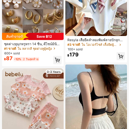
7
Save ฿12
Resyla เสื้อยืดลำลองพิมพ์ลายปักลูกปัด
ชุดต่างหูมุกหรูหรา 14 ชิ้น, ดีไซน์มินิมอ
รูปโบว์ขนาดใหญ่สำหรับผู้หญิง
#3 ขายดี
ใน โอเวอร์ไซส์ เสื้อยืดผู้หญิง
ลใหม่ที่เป็นเอกลักษณ์ ต่างหูที่สง่างาม
#1 ขายดี
ใน หลากสี ชุดต่างหูผู้หญิง
100+ sold
สำหรับผู้หญิง, ของขวัญสำหรับเธอ
600+ sold
179
฿
87
฿
-12%
2 วันสุดท้าย
0-3 Years