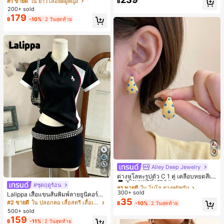
#1 ขายดี
ใน ยาว เสื้อยืดผู้หญิง
฿
ตัวอักษรและลายทางแนวตั้ง สไตล์แฟชั่
200+ sold
นมินิมอล ของขวัญให้เพื่อน
179
฿
-10%
2 วันสุดท้าย
Alley Deep Jewelry
#1 ขายดี
ใน โบโฮ ต่างหูผู้หญิง
7
ลูกค้ากลับมาซื้อซ้ำ!
ต่างหูโลหะรูปตัว C 1 คู่ เคลือบหยดสีเห
ลือง ลายจุดสีน้ำเงิน สไตล์ยุโรปและอเม
เกือบหมดแล้ว!
#1 ขายดี
#1 ขายดี
ใน โบโฮ ต่างหูผู้หญิง
ใน โบโฮ ต่างหูผู้หญิง
#ชุดฤดูร้อน
ริกัน แฟชั่นส่วนตัว หวานและสง่างาม
300+ sold
ลูกค้ากลับมาซื้อซ้ำ!
ลูกค้ากลับมาซื้อซ้ำ!
Lalippa เสื้อแขนสั้นพิมพ์ลายยูนิคอร์นล
สำหรับผู้หญิงและเด็กหญิง สำหรับการเ
35
ายทางสีตัดกันสำหรับผู้หญิง สไตล์วิทย
เกือบหมดแล้ว!
เกือบหมดแล้ว!
#1 ขายดี
ใน โบโฮ ต่างหูผู้หญิง
#2 ขายดี
ใน ปลอกคอ เสื้อสตรี เสื้อเบลาส์ & Tee
฿
-10%
2 วันสุดท้าย
ดินทาง งานแต่งงาน ปาร์ตี้ วันเกิด ของ
าลัย
500+ sold
ลูกค้ากลับมาซื้อซ้ำ!
ขวัญคริสต์มาส 2026
159
เกือบหมดแล้ว!
฿
-11%
2 วันสุดท้าย