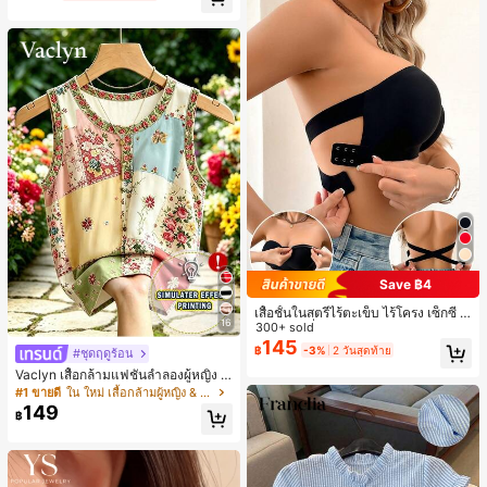
Save ฿4
เสื้อชั้นในสตรีไร้ตะเข็บ ไร้โครง เซ็กซี่ ด้
16
านข้างไม่ลื่น แผ่นรองถอดได้ ลายไขว้ห
300+ sold
ลัง ไร้สาย สบายตลอดวัน
145
฿
-3%
2 วันสุดท้าย
#ชุดฤดูร้อน
Vaclyn เสื้อกล้ามแฟชั่นลำลองผู้หญิง ล
ายแพตช์เวิร์ก แขนกุด คอกลม ติดกระดุ
#1 ขายดี
ใน ใหม่ เสื้อกล้ามผู้หญิง & Camis
ม
149
฿