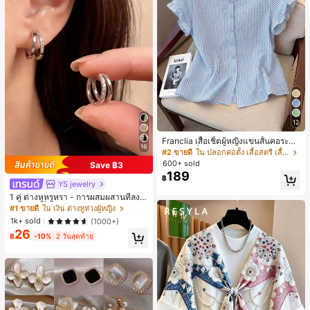
12
Franclia เสื้อเชิ้ตผู้หญิงแขนสั้นคอระบา
16
ยกระดุมเดี่ยวลายทาง
#2 ขายดี
ใน ปลอกคอตั้ง เสื้อสตรี เสื้อเบลาส์ & Tee
600+ sold
Save ฿3
189
฿
YS jewelry
1 คู่ ต่างหูหรูหรา - การผสมผสานที่ลงตั
วของแฟชั่นและความซับซ้อน, ดีไซน์ส
#1 ขายดี
ใน เงิน ต่างหูห่วงผู้หญิง
องชั้น, เหมาะสำหรับสุภาพสตรีและนักเ
1k+ sold
(1000+)
รียน, ต่างหูทองแดงฝังไมโคร
26
฿
-10%
2 วันสุดท้าย