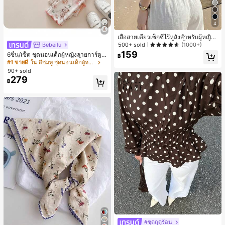
4
เสื้อสายเดี่ยวเซ็กซี่ไร้หลังสำหรับผู้หญิง
พร้อมบราแบบมีฟองน้ำ, เสื้อกล้ามแขน
Bebeilu
500+ sold
(1000+)
กุด, เสื้อลำลองสีดำสำหรับฤดูร้อน
159
6ชิ้น/เซ็ต ชุดนอนเด็กผู้หญิงลายการ์ตูน
฿
หมีและดอกไม้ คอกลม แขนสั้น กางเกง
#1 ขายดี
ใน สีชมพู ชุดนอนเด็กผู้หญิง
ขาสั้น ขอบระบาย สวมใส่สบาย
90+ sold
279
฿
#ชุดฤดูร้อน