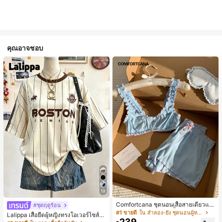
คุณอาจชอบ
19
Comfortcana ชุดนอนเสื้อสายเดี่ยวแต่
#ชุดฤดูร้อน
งระบายและกางเกงขาสั้นสำหรับผู้หญิง
#1 ขายดี
ใน ลำลอง-ยัง ชุดนอนผู้หญิง
Lalippa เสื้อยืดผู้หญิงทรงโอเวอร์ไซส์ค
239
วามยาวกลาง คอกลม ไหล่ตก ลายพิมพ์