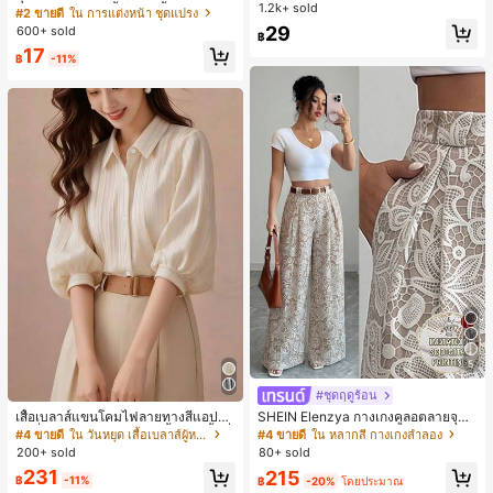
สำหรับใส่ในชีวิตประจำวันและกิจกรรม
1.2k+ sold
ปรงแต่งหน้า 13 ชิ้น, ฟองน้ำแต่งหน้ารู
#2 ขายดี
ใน การแต่งหน้า ชุดแปรง
กลางแจ้ง
ปหยดน้ำ 1 ชิ้น, แปรงแป้งรองพื้นกลม 1
29
600+ sold
฿
ชิ้น และฟองน้ำแต่งหน้ารูปสามเหลี่ยม
17
1 ชิ้น - ชุดคลาสสิก ทำจากขนสังเคราะ
฿
-11%
ห์นุ่มและเป็นมิตรต่อผิว เหมาะสำหรับผู้
หญิงและเด็กผู้หญิง เหมาะสำหรับฤดูใบ
ไม้ร่วงและฤดูหนาว
5
#ชุดฤดูร้อน
เสื้อเบลาส์แขนโคมไฟลายทางสีแอปริค
SHEIN Elenzya กางเกงคูลอตลายจุดเ
อตที่หรูหราสำหรับผู้หญิง, เสื้อแขนสั้นที่
อวสูงแบบใหม่สำหรับฤดูใบไม้ผลิ/ฤดูร้อ
#4 ขายดี
ใน วันหยุด เสื้อเบลาส์ผู้หญิง
#4 ขายดี
ใน หลากสี กางเกงลำลอง
ใช้ได้หลากหลายสำหรับการเดินทาง, ตั
น, สไตล์หรูหราเหมาะสำหรับใส่ในชีวิต
200+ sold
80+ sold
ดแบบสุ่มสำหรับฤดูร้อน
ประจำวันและทำงาน, ให้ความรู้สึกวินเ
231
215
ทจสำหรับฤดูรับปริญญา, เทศกาลดนตร
฿
-11%
฿
-20%
โดยประมาณ