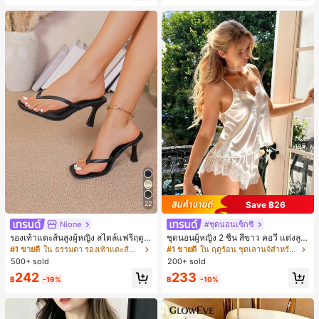
ี, การแข่งม้าดาร์บี้, วันประกาศอิสรภาพ
Save ฿26
22
Nione
#ชุดนอนเซ็กซี่
รองเท้าแตะส้นสูงผู้หญิง สไตล์แฟรี่ฤดูร้
ชุดนอนผู้หญิง 2 ชิ้น สีขาว คอวี แต่งลูก
อน ส้นบาง แบบคีบ แต่งสายคาดผม รอ
ไม้แบบแพตช์เวิร์ก ชุดนอนใส่ในบ้าน
#1 ขายดี
ใน ธรรมดา รองเท้าแตะส้นสูงผู้หญิง
#1 ขายดี
ใน ฤดูร้อน ชุดเลานจ์สำหรับผู้หญิง
งเท้าแตะชายหาดสำหรับเที่ยวพักผ่อน
สำหรับเธอ
500+ sold
200+ sold
แฟชั่นสายไขว้ สำหรับเดทไนท์
242
233
฿
-19%
฿
-10%