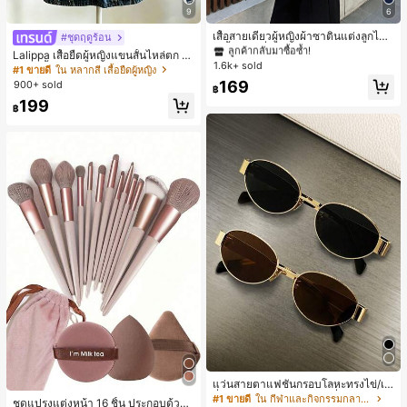
ลูกค้ากลับมาซื้อซ้ำ!
9
6
#1 ขายดี
#1 ขายดี
ใน สีกากี เสื้อสตรี เสื้อเบลาส์ & Tee
ใน สีกากี เสื้อสตรี เสื้อเบลาส์ & Tee
ลูกค้ากลับมาซื้อซ้ำ!
ลูกค้ากลับมาซื้อซ้ำ!
เสื้อสายเดี่ยวผู้หญิงผ้าซาตินแต่งลูกไม้
#ชุดฤดูร้อน
- เสื้อสายเดี่ยวฤดูร้อนสีคากีมีรอยผ่าด้า
#1 ขายดี
ใน สีกากี เสื้อสตรี เสื้อเบลาส์ & Tee
Lalippa เสื้อยืดผู้หญิงแขนสั้นไหล่ตก ค
นข้างที่น่าดึงดูดแบบสบายๆ
1.6k+ sold
ลูกค้ากลับมาซื้อซ้ำ!
อวีปกเสื้อ ลายพิมพ์ดิจิทัลลายทาง สไตล์
#1 ขายดี
ใน หลากสี เสื้อยืดผู้หญิง
สปอร์ตแฟชั่นมินิมอล ของขวัญสำหรับเ
169
900+ sold
฿
พื่อน
199
฿
แว่นสายตาแฟชั่นกรอบโลหะทรงไข่/เห
ลี่ยมสำหรับผู้หญิง (กรอบครึ่ง), เหมาะ
#1 ขายดี
ใน กีฬาและกิจกรรมกลางแจ้ง
ชุดแปรงแต่งหน้า 16 ชิ้น ประกอบด้วยแ