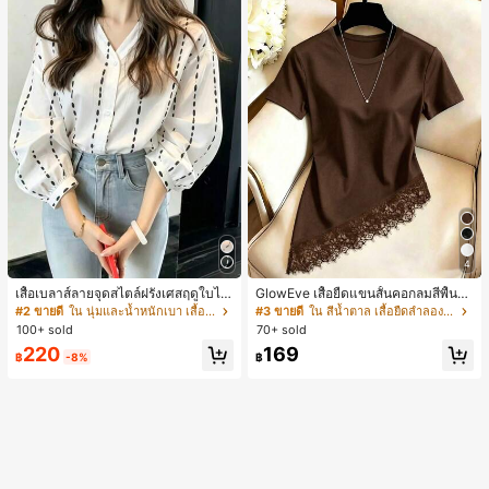
4
เสื้อเบลาส์ลายจุดสไตล์ฝรั่งเศสฤดูใบไม้
GlowEve เสื้อยืดแขนสั้นคอกลมสีพื้นลำ
ร่วง, ทรงเข้ารูป, แขนยาวคอวี, สไตล์ให
ลองอเนกประสงค์สำหรับผู้หญิง
#2 ขายดี
ใน นุ่มและน้ำหนักเบา เสื้อสตรี เสื้อเบลาส์ & Tee
#3 ขายดี
ใน สีน้ำตาล เสื้อยืดลำลองพื้นฐาน
ม่ฤดูใบไม้ผลิ, ป้องกันแสงแดด, ใส่ไป
100+ sold
70+ sold
ทำงานและลำลอง สีขาว
220
169
฿
-8%
฿