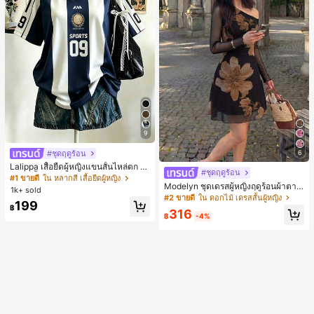
9
#ชุดฤดูร้อน
6
Lalippa เสื้อยืดผู้หญิงแขนสั้นไหล่ตก ค
#ชุดฤดูร้อน
อวีปกเสื้อ ลายพิมพ์ดิจิทัลลายทาง สไตล์
#1 ขายดี
ใน หลากสี เสื้อยืดผู้หญิง
Modelyn ชุดเดรสผู้หญิงฤดูร้อนผ้าตาข่
สปอร์ตแฟชั่นมินิมอล ของขวัญสำหรับเ
1k+ sold
ายพิมพ์ลาย คอไม่สมมาตร จับจีบ หรูหร
พื่อน
#2 ขายดี
ใน ดอกไม้ เดรสสั้นผู้หญิง
199
า เซ็กซี่
฿
316
฿
-4%