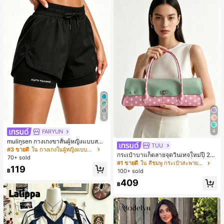
5
FARYUN
4
mulinsen กางเกงขาสั้นผู้หญิงแบบสบา
TUU
ยๆ สีพื้น หลวม อเนกประสงค์ กางเกงขา
#3 ขายดี
ใน กางเกงในผู้หญิงแบบแอคทีฟ
กระเป๋าบาแก็ตลายจุดวินเทจใหม่ปี 20
สั้นกีฬา 2-In-1 สำหรับวิ่ง ฟิตเนส และก
70+ sold
26 สำหรับผู้หญิง กระเป๋าเจลลี่แฟชั่นสไ
ารฝึกซ้อมกีฬาในฤดูร้อน
#1 ขายดี
ใน สีชมพู กระเป๋าสะพายผู้หญิง
119
ตล์หวาน ความจุขนาดใหญ่ กระเป๋าสะ
฿
100+ sold
พายไหล่สำหรับเดินทางไปทำงาน
409
฿