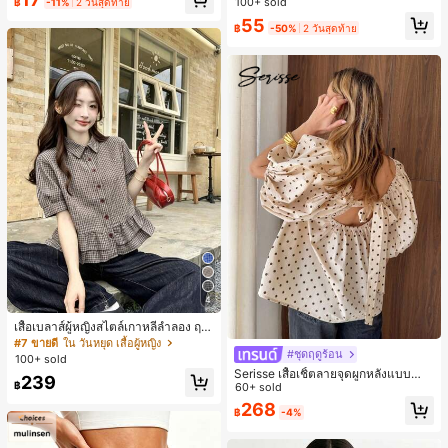
100+ sold
฿
-11%
2 วันสุดท้าย
ห์นุ่มและเป็นมิตรต่อผิว เหมาะสำหรับผู้
55
หญิงและเด็กผู้หญิง เหมาะสำหรับฤดูใบ
฿
-50%
2 วันสุดท้าย
ไม้ร่วงและฤดูหนาว
4
เสื้อเบลาส์ผู้หญิงสไตล์เกาหลีลำลอง ฤดู
ใบไม้ผลิ/ฤดูร้อนใหม่ ชายระบาย ชิคแล
#7 ขายดี
ใน วันหยุด เสื้อผู้หญิง
#ชุดฤดูร้อน
ะหรูหรา
100+ sold
Serisse เสื้อเชิ้ตลายจุดผูกหลังแบบลำล
239
฿
องสำหรับฤดูร้อน
60+ sold
268
฿
-4%