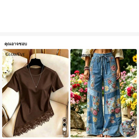
คุณอาจชอบ
4
22