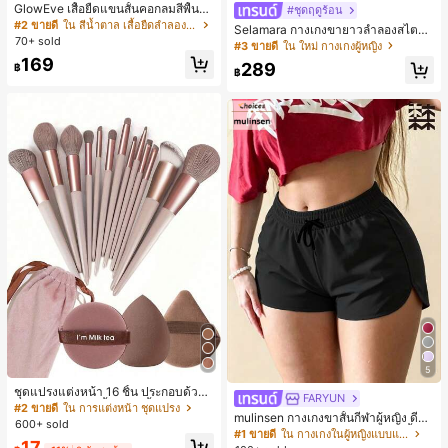
GlowEve เสื้อยืดแขนสั้นคอกลมสีพื้นลำ
#ชุดฤดูร้อน
ลองอเนกประสงค์สำหรับผู้หญิง
#2 ขายดี
ใน สีน้ำตาล เสื้อยืดลำลองพื้นฐาน
Selamara กางเกงขายาวลำลองสไตล์โ
70+ sold
บฮีเมียนสำหรับพักผ่อน สีกากี ผิวสัมผัส
#3 ขายดี
ใน ใหม่ กางเกงผู้หญิง
มีเท็กซ์เจอร์ เอวสูงทรงหลวม เอวยางยืด
169
289
฿
พร้อมเชือกรูด ทรงขาตรงทิ้งตัว ขากว้า
฿
ง สำหรับชายหาด ลำลอง พักผ่อน และเ
ดินทาง
5
ชุดแปรงแต่งหน้า 16 ชิ้น ประกอบด้วยแ
FARYUN
ปรงแต่งหน้า 13 ชิ้น, ฟองน้ำแต่งหน้ารู
#2 ขายดี
ใน การแต่งหน้า ชุดแปรง
mulinsen กางเกงขาสั้นกีฬาผู้หญิง ดีไซ
ปหยดน้ำ 1 ชิ้น, แปรงแป้งรองพื้นกลม 1
600+ sold
น์ปลายเปิด เอวยืดหยุ่น กางเกงขาสั้น
ชิ้น และฟองน้ำแต่งหน้ารูปสามเหลี่ยม
#1 ขายดี
ใน กางเกงในผู้หญิงแบบแอคทีฟ
17
ลำลองกีฬาฤดูร้อน ความยาว 3/4
1 ชิ้น - ชุดคลาสสิก ทำจากขนสังเคราะ