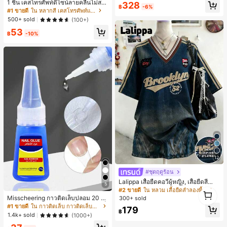
1 ชิ้น เคสโทรศัพท์ดีไซน์ลายคลื่นไม่สม
328
ยโอกาสในชีวิตประจำวัน
฿
-6%
มาตรสำหรับ Phone 17 Pro Max, เหม
#1 ขายดี
ใน หลากสี เคสโทรศัพท์แฟชั่น
าะสำหรับ Phone 16 Pro Max, 15 Pro
500+ sold
(100+)
Max, 14 Pro Max, เคสโทรศัพท์สไตล์เ
53
กาหลีและน่าสนใจ, เข้ากันได้กับ 11/12/
฿
-10%
13/14/15/16 Pro Max Plus, ดีไซน์หรู
หราเหมาะสำหรับทั้งชายและหญิง, ของ
ขวัญในอุดมคติสำหรับคริสต์มาส, วันว
าเลนไทน์, อีสเตอร์, ฤดูแต่งงานและวันเ
กิดสำหรับแฟนสาว
12
#ชุดฤดูร้อน
Lalippa เสื้อยืดคอวีผู้หญิง, เสื้อยืดสีน้ำเ
5
งินสไตล์มินิมอลเรโทร, เสื้อยืดผู้หญิงทร
1
#2 ขายดี
ใน หลวม เสื้อยืดลำลองพื้นฐาน
งหลวมสบาย, พิมพ์ตัวอักษรและตัวเลข
1
Misscheering กาวติดเล็บปลอม 20 กรั
300+ sold
ภาษาอังกฤษ, เสื้อสำหรับออกไปเที่ยวฤ
ม แรงยึดสูง เจลสติกเกอร์เล็บนุ่ม แห้งเร็
#1 ขายดี
ใน กาวติดเล็บ กาวติดเล็บและสารยึดติด
179
ดูร้อน, ลวดลายดีไซน์, ความรู้สึกพรีเมีย
฿
ว เหมาะสำหรับผู้เริ่มต้นทำเล็บ ติดทนน
1.4k+ sold
(1000+)
ม, ลำลองอเนกประสงค์, สวมใส่ประจำวั
าน
น, กลางแจ้ง, ช้อปปิ้ง, การเดินทาง, เสื้อ