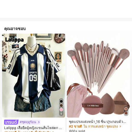
คุณอาจชอบ
9
ชุดแปรงแต่งหน้า 16 ชิ้น ประกอบด้วยแ
#ชุดฤดูร้อน
ปรงแต่งหน้า 13 ชิ้น, ฟองน้ำแต่งหน้ารู
#2 ขายดี
ใน การแต่งหน้า ชุดแปรง
Lalippa เสื้อยืดผู้หญิงแขนสั้นไหล่ตก ค
ปหยดน้ำ 1 ชิ้น, แปรงแป้งรองพื้นกลม 1
600+ sold
อวีปกเสื้อ ลายพิมพ์ดิจิทัลลายทาง สไตล์