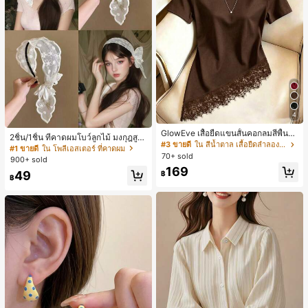
4
GlowEve เสื้อยืดแขนสั้นคอกลมสีพื้นลำ
2ชิ้น/1ชิ้น ที่คาดผมโบว์ลูกไม้ มงกุฎสูง
ลองอเนกประสงค์สำหรับผู้หญิง
#3 ขายดี
ใน สีน้ำตาล เสื้อยืดลำลองพื้นฐาน
แถบกว้าง สีดำ สีขาว สำหรับใส่ประจำ
#1 ขายดี
ใน โพลีเอสเตอร์ ที่คาดผม
70+ sold
วัน กิ๊บติดผม ยางรัดผม (ลายปักดอกไม้
900+ sold
จัดวางแบบสุ่ม)
169
49
฿
฿