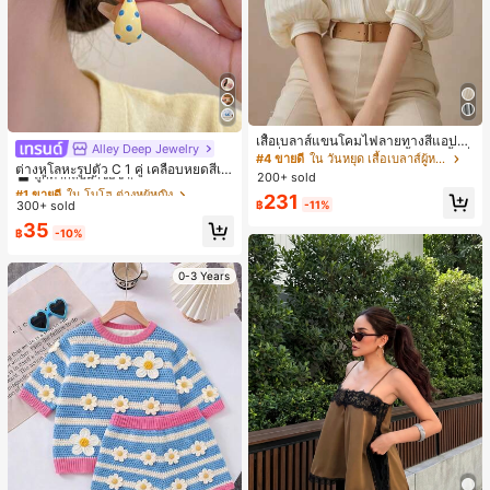
เสื้อเบลาส์แขนโคมไฟลายทางสีแอปริค
Alley Deep Jewelry
#1 ขายดี
ใน โบโฮ ต่างหูผู้หญิง
อตที่หรูหราสำหรับผู้หญิง, เสื้อแขนสั้นที่
#4 ขายดี
ใน วันหยุด เสื้อเบลาส์ผู้หญิง
ลูกค้ากลับมาซื้อซ้ำ!
ต่างหูโลหะรูปตัว C 1 คู่ เคลือบหยดสีเห
ใช้ได้หลากหลายสำหรับการเดินทาง, ตั
200+ sold
ลือง ลายจุดสีน้ำเงิน สไตล์ยุโรปและอเม
ดแบบสุ่มสำหรับฤดูร้อน
เกือบหมดแล้ว!
#1 ขายดี
#1 ขายดี
ใน โบโฮ ต่างหูผู้หญิง
ใน โบโฮ ต่างหูผู้หญิง
231
ริกัน แฟชั่นส่วนตัว หวานและสง่างาม
300+ sold
฿
-11%
ลูกค้ากลับมาซื้อซ้ำ!
ลูกค้ากลับมาซื้อซ้ำ!
สำหรับผู้หญิงและเด็กหญิง สำหรับการเ
เกือบหมดแล้ว!
เกือบหมดแล้ว!
#1 ขายดี
ใน โบโฮ ต่างหูผู้หญิง
35
ดินทาง งานแต่งงาน ปาร์ตี้ วันเกิด ของ
฿
-10%
ลูกค้ากลับมาซื้อซ้ำ!
ขวัญคริสต์มาส 2026
เกือบหมดแล้ว!
0-3 Years