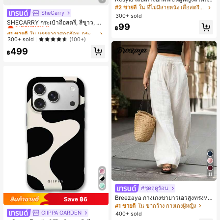
มเมอร์อเนกประสงค์ลายเดนิม แนะนำ
#2 ขายดี
ใน ที่ไม่มีสายหนัง เสื้อสตรี เสื้อเบลาส์ & Tee
SheCarry
สำหรับงานหนัก ขายดี ตกแต่งเพชรสีสั
#1 ขายดี
ใน บรรยากาศฤดูร้อน กระเป๋าหูหิ้วด้านบนผู้หญิง
300+ sold
นสดใสพิมพ์ลาย เหมาะสำหรับใส่ประ
เกือบหมดแล้ว!
SHECARRY กระเป๋าถือสตรี, สีขาว, แฟ
99
จำวัน
฿
ชั่น, สง่างาม, วันหยุด, งานปาร์ตี้
#1 ขายดี
#1 ขายดี
ใน บรรยากาศฤดูร้อน กระเป๋าหูหิ้วด้านบนผู้หญิง
ใน บรรยากาศฤดูร้อน กระเป๋าหูหิ้วด้านบนผู้หญิง
เกือบหมดแล้ว!
เกือบหมดแล้ว!
300+ sold
(100+)
#1 ขายดี
ใน บรรยากาศฤดูร้อน กระเป๋าหูหิ้วด้านบนผู้หญิง
499
฿
เกือบหมดแล้ว!
11
#ชุดฤดูร้อน
Breezaya กางเกงขายาวเอวสูงทรงหล
Save ฿6
วมขาบานสำหรับผู้หญิง สีขาวเรียบหรูส
#1 ขายดี
ใน ขากว้าง กางเกงผู้หญิง
ไตล์ชิค เหมาะสำหรับใส่เที่ยวทะเล วันห
GIIPPA GARDEN
400+ sold
ยุดพักผ่อนฤดูร้อน ลุคสบายๆ ใส่ได้หลา