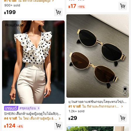
#1 ขายดี
ใน หลากสี เสื้อยืดผู้หญิง
ชิ้น และฟองน้ำแต่งหน้ารูปสามเหลี่ยม
สปอร์ตแฟชั่นมินิมอล ของขวัญสำหรับเ
17
900+ sold
1 ชิ้น - ชุดคลาสสิก ทำจากขนสังเคราะ
฿
-11%
พื่อน
ห์นุ่มและเป็นมิตรต่อผิว เหมาะสำหรับผู้
199
฿
หญิงและเด็กผู้หญิง เหมาะสำหรับฤดูใบ
ไม้ร่วงและฤดูหนาว
แว่นสายตาแฟชั่นกรอบโลหะทรงไข่/เห
ลี่ยมสำหรับผู้หญิง (กรอบครึ่ง), เหมาะ
#1 ขายดี
ใน กีฬาและกิจกรรมกลางแจ้ง
#ชุดฤดูร้อน
สำหรับใส่ในชีวิตประจำวันและกิจกรรม
1.2k+ sold
SHEIN เสื้อกล้ามผู้หญิงฤดูใบไม้ผลิ/ฤดูร้
กลางแจ้ง
29
อน ใหม่ สไตล์มินิมอลลำลองหรูหรา สีบ
#4 ขายดี
ใน ใหม่ เสื้อกล้ามผู้หญิง & Camis
฿
ล็อก ลายจุด คอวี แพตช์เวิร์ก ชายระบา
124
ย แขนกุด ทรงเข้ารูป อเนกประสงค์, เสื้อ
฿
-4%
ผู้หญิงฤดูใบไม้ผลิ/ฤดูร้อน, เสื้อหรูหราผู้