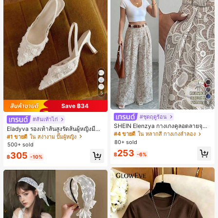
5
5
Save ฿34
#ชุดฤดูร้อน
#ส้นเท้าไก่
SHEIN Elenzya กางเกงคูลอตลายจุดเ
Eladyva รองเท้าส้นสูงรัดส้นผู้หญิงมีดอ
อวสูงแบบใหม่สำหรับฤดูใบไม้ผลิ/ฤดูร้อ
#4 ขายดี
ใน หลากสี กางเกงลำลอง
กไม้ประดับตาข่ายเสริมและสามารถสว
#1 ขายดี
ใน สง่างาม ปั๊มผู้หญิง
น, สไตล์หรูหราเหมาะสำหรับใส่ในชีวิต
80+ sold
มได้สองแบบ ส้นสูง 7 ซม. รูปแบบโรมัน
500+ sold
ประจำวันและทำงาน, ให้ความรู้สึกวินเ
หรูหรา ส้นเข็ม ลุคเทพนิยาย
253
ทจสำหรับฤดูรับปริญญา, เทศกาลดนตร
305
฿
-6%
฿
-10%
ี, การแข่งม้าดาร์บี้, วันประกาศอิสรภาพ