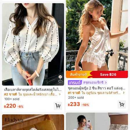
หญิง, เสื้อเที่ยวพักผ่อนผู้หญิง
Save ฿26
#ชุดนอนเซ็กซี่
ชุดนอนผู้หญิง 2 ชิ้น สีขาว คอวี แต่งลูก
เสื้อเบลาส์ลายจุดสไตล์ฝรั่งเศสฤดูใบไม้
ไม้แบบแพตช์เวิร์ก ชุดนอนใส่ในบ้าน
#1 ขายดี
ใน ฤดูร้อน ชุดเลานจ์สำหรับผู้หญิง
ร่วง, ทรงเข้ารูป, แขนยาวคอวี, สไตล์ให
#2 ขายดี
ใน นุ่มและน้ำหนักเบา เสื้อสตรี เสื้อเบลาส์ & Tee
สำหรับเธอ
200+ sold
ม่ฤดูใบไม้ผลิ, ป้องกันแสงแดด, ใส่ไป
100+ sold
ทำงานและลำลอง สีขาว
233
220
฿
-10%
฿
-8%