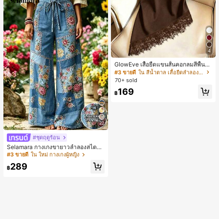
4
GlowEve เสื้อยืดแขนสั้นคอกลมสีพื้นลำ
ลองอเนกประสงค์สำหรับผู้หญิง
#3 ขายดี
ใน สีน้ำตาล เสื้อยืดลำลองพื้นฐาน
70+ sold
169
฿
22
#ชุดฤดูร้อน
Selamara กางเกงขายาวลำลองสไตล์โ
บฮีเมียนสำหรับพักผ่อน สีกากี ผิวสัมผัส
#3 ขายดี
ใน ใหม่ กางเกงผู้หญิง
มีเท็กซ์เจอร์ เอวสูงทรงหลวม เอวยางยืด
289
พร้อมเชือกรูด ทรงขาตรงทิ้งตัว ขากว้า
฿
ง สำหรับชายหาด ลำลอง พักผ่อน และเ
ดินทาง