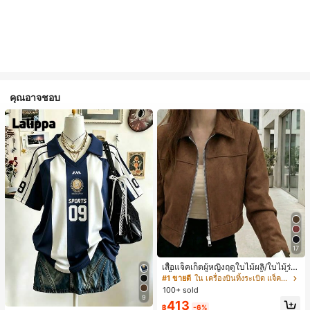
คุณอาจชอบ
17
เสื้อแจ็คเก็ตผู้หญิงฤดูใบไม้ผลิ/ใบไม้ร่วง
สีพื้น หนังเทียม สไตล์ปกคอเสื้อ ซิปขึ้น
#1 ขายดี
ใน เครื่องบินทิ้งระเบิด แจ็คเก็ตผู้หญิง
แขนยาว สไตล์ลำลอง วิทยาลัย สนามบิ
100+ sold
น เสื้อนอก สีน้ำตาล สไตล์สบายๆ ฤดูใบ
9
413
ไม้ร่วง
฿
-6%