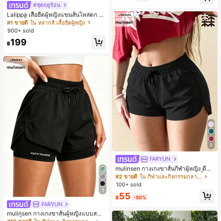
#ชุดฤดูร้อน
Lalippa เสื้อยืดผู้หญิงแขนสั้นไหล่ตก ค
อวีปกเสื้อ ลายพิมพ์ดิจิทัลลายทาง สไตล์
#1 ขายดี
ใน หลากสี เสื้อยืดผู้หญิง
สปอร์ตแฟชั่นมินิมอล ของขวัญสำหรับเ
900+ sold
พื่อน
199
฿
5
FARYUN
mulinsen กางเกงขาสั้นกีฬาผู้หญิง ดีไซ
น์ปลายเปิด เอวยืดหยุ่น กางเกงขาสั้น
#2 ขายดี
ใน กีฬาและกิจกรรมกลางแจ้ง
ลำลองกีฬาฤดูร้อน ความยาว 3/4
100+ sold
5
55
฿
-50%
FARYUN
mulinsen กางเกงขาสั้นผู้หญิงแบบสบา
ยๆ สีพื้น หลวม อเนกประสงค์ กางเกงขา