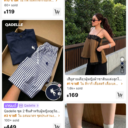
#10 ขายดี
ใน กีฬาและกิจกรรมกลางแจ้ง
สั้นกีฬา 2-In-1 สำหรับวิ่ง ฟิตเนส และก
60+ sold
ารฝึกซ้อมกีฬาในฤดูร้อน
119
฿
6
เสื้อสายเดี่ยวผู้หญิงผ้าซาตินแต่งลูกไม้
- เสื้อสายเดี่ยวฤดูร้อนสีคากีมีรอยผ่าด้า
#1 ขายดี
ใน สีกากี เสื้อสตรี เสื้อเบลาส์ & Tee
นข้างที่น่าดึงดูดแบบสบายๆ
1.6k+ sold
169
฿
5
Qadelle
Qadelle ชุด 2 ชิ้นสำหรับผู้หญิงฤดูร้อน
แบบสบายๆ สำหรับใส่ทุกวัน, กางเกงขา
#3 ขายดี
ใน อสมมาตร ชุดประสานงานสตรี
ยาวลายทางสีน้ำเงินเข้มและสีขาว, เสื้อ
100+ sold
ยืดแขนสั้นคอกลมปักลายรัดรูป
449
฿