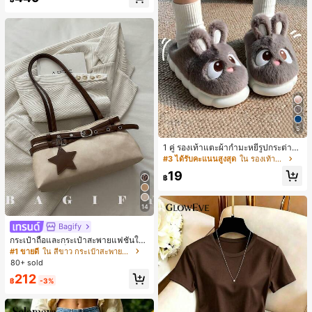
5
1 คู่ รองเท้าแตะผ้ากำมะหยี่รูปกระต่าย
สำหรับผู้หญิง, อบอุ่นและสบาย, เหมาะ
#3 ได้รับคะแนนสูงสุด
ใน รองเท้าแตะใส่ในบ้าน
สำหรับใส่ลำลองในฤดูใบไม้ร่วง/ฤดูหน
19
าว, รองเท้าบ้านผู้หญิงหรูหราใหม่, ส้นเ
฿
ตี้ย, หัวกลมเรียบง่าย, อุปกรณ์เสริมสำห
รับฤดูหนาวที่อบอุ่น, รองเท้าแตะผ้ากำม
ะหยี่น่ารัก, ของขวัญปีใหม่/วันวาเลนไท
14
น์ในอุดมคติ, รองเท้าแตะคู่รัก, ของขวั
ญวันแม่, สวน, ของตกแต่งห้องครัว, ฤดู
Bagify
ร้อน, ชายหาด, ของใช้จำเป็นสำหรับกา
กระเป๋าถือและกระเป๋าสะพายแฟชั่นให
รเดินทาง, ของตกแต่งห้อง, นุ่มนิ่ม, การ
ม่ ตกแต่งด้วยเข็มขัด เหมาะสำหรับงาน
#1 ขายดี
ใน สีขาว กระเป๋าสะพายผู้หญิง
สำเร็จการศึกษา, ชั้นวางรองเท้า, ประห
ปาร์ตี้ การรวมตัว การออกไปข้างนอก ก
80+ sold
ยัดพื้นที่จัดเก็บ, กลางแจ้ง, สวน, พิธีสำเ
ารท่องเที่ยว การช้อปปิ้ง และการใช้งาน
ร็จการศึกษา, พิธีจบการศึกษา, ยินดีด้ว
212
ประจำวัน สามารถเก็บเหรียญ โทรศัพท์
฿
-3%
ยบัณฑิต, บัณฑิตที่สำเร็จการศึกษา, ผู้ก
เหมาะสำหรับกระเป๋าทำงานของพนักง
ล่าวคำอำลา, เรียนจบ, งานเลี้ยงจบการ
านออฟฟิศ นักศึกษามหาวิทยาลัย และ
ศึกษา
พนักงานออฟฟิศ กระเป๋าผู้หญิงที่หรูหรา