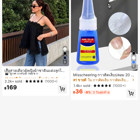
6
#1 ขายดี
ใน ชายหาด เสื้อกล้ามผู้หญิง & Camis
6
ลูกค้ากลับมาซื้อซ้ำ!
เสื้อสายเดี่ยวผู้หญิงผ้าซาตินแต่งลูกไม้
Misscheering กาวติดเล็บปลอม 20 กรั
- เสื้อสายเดี่ยวฤดูร้อนสีขากีมีรอยผ่าด้า
#1 ขายดี
#1 ขายดี
ใน ชายหาด เสื้อกล้ามผู้หญิง & Camis
ใน ชายหาด เสื้อกล้ามผู้หญิง & Camis
ม แรงยึดสูง เจลสติกเกอร์เล็บนุ่ม แห้งเร็
นข้างที่น่าดึงดูด ลำลองสีดำ สำหรับเธอ
#1 ขายดี
ใน กาวติดเล็บ กาวติดเล็บและสารยึดติด
ลูกค้ากลับมาซื้อซ้ำ!
ลูกค้ากลับมาซื้อซ้ำ!
2.2k+ sold
(1000+)
ว เหมาะสำหรับผู้เริ่มต้นทำเล็บ ติดทนน
1.4k+ sold
(1000+)
169
#1 ขายดี
ใน ชายหาด เสื้อกล้ามผู้หญิง & Camis
าน
฿
36
ลูกค้ากลับมาซื้อซ้ำ!
฿
-8%
3 วันสุดท้าย