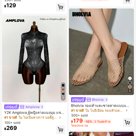
#1 ขายดี
ใน ธรรมดา เสื้อผู้หญิง
129
เกือบหมดแล้ว!
฿
5
7
Bholvia
Bholvia รองเท้าแตะชายหาดแบบแบน
Amplova
สบาย ๆ ลายฉลุมาใหม่สำหรับผู้หญิง
#1 ขายดี
ใน โบฮีเมียน รองเท้าแตะผู้หญิง
Y2K Amplova ผู้หญิงลายแมงมุม แขน
500+ sold
ยาว คอตั้ง บอดี้สูท, สไตล์แฟชั่นดาร์ก
#1 ขายดี
ใน ไม่เป็นทางการ บอดี้สูทผู้หญิง
179
บอดี้สูทผู้หญิง บอดี้สูทฮาโลวีน บอดี้สูท
฿
-10%
3 วันสุดท้าย
100+ sold
ลายใยแมงมุม
โดยประมาณ
269
฿