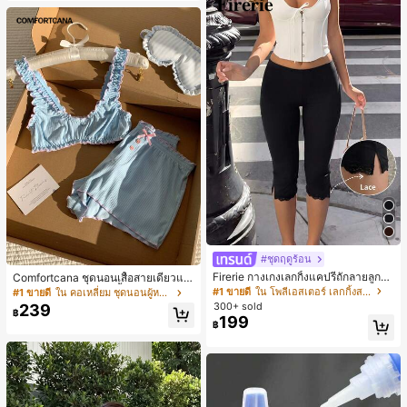
#ชุดฤดูร้อน
Firerie กางเกงเลกกิ้งแคปรีถักลายลูกไม้
Comfortcana ชุดนอนเสื้อสายเดี่ยวแต่
สีดำหรูหราสำหรับผู้หญิง อเนกประสงค์
งระบายและกางเกงขาสั้นสำหรับผู้หญิง
#1 ขายดี
ใน โพลีเอสเตอร์ เลกกิ้งสตรี
#1 ขายดี
ใน คอเหลี่ยม ชุดนอนผู้หญิง
สำหรับกีฬา แฟชั่น ชายหาด เทศกาลด
300+ sold
239
฿
นตรี ฤดูร้อนแบบสบายๆ
199
฿