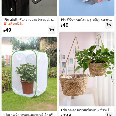
1ชิ้น คลิปผ้าพันคอแบบตะวันตก, ห่วงผู
1ชิ้น ที่บีบหลอดโลหะ, ลูกกลิ้งหลอดเครื่
กเนคไท, หัวเข็มขัดผ้าพันคอ, ตัวล็อคแ
องสำอางหลายฟังก์ชัน, ลูกกลิ้งบีบยาสีฟั
เหลือแค่2ชิ้น
49
฿
บบเลื่อนและห่วงยึด - อุปกรณ์ตกแต่งย้
น, เหมาะสำหรับครีมบำรุงผิว, โลชั่น, เค
49
อนยุคอเนกประสงค์, เหมาะสำหรับเครื่อ
รื่องสำอาง, ยาสีฟัน, เครื่องมือจัดเก็บใน
฿
งประดับเนคไทผู้ชาย, ตัวยึดผ้าพันคอ, หั
ห้องน้ำ, อุปกรณ์เสริมห้องน้ำ
วเข็มขัดแฟชั่น
1 ชิ้น กระถางแขวนเชือกป่าน, ที่วางต้น
ไม้ในร่ม/กลางแจ้ง, ดีไซน์สานกลวง, กร
239
1 ชิ้น กรงที่อยู่อาศัยแมลงและผีเสื้อ พร้อ