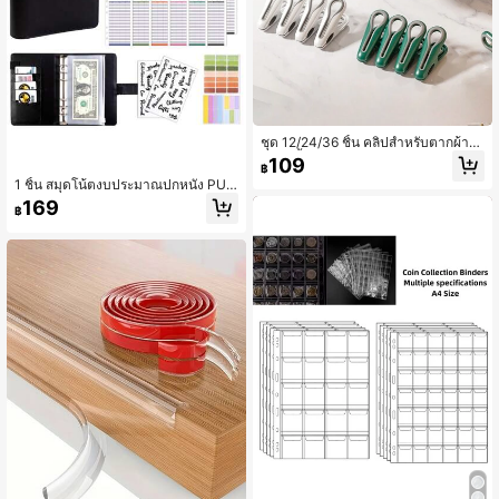
ชุด 12/24/36 ชิ้น คลิปสำหรับตากผ้าโ
ดยไม่ทิ้งร่องรอย คลิปถุงเท้าแน่น พลัง
109
฿
สำหรับตะกร้าเก็บของ คลิปพลาสติกอเน
1 ชิ้น สมุดโน้ตงบประมาณปกหนัง PU
กประสงค์ รายการสำหรับหอพัก ป้องกัน
A6, พร้อมช่องซิป 8 ช่อง, แผ่นงบประมา
ลม และกันลื่น(ตะกร้าเก็บของ+คลิปนกยู
169
฿
ณสีสันสดใส 12 แผ่น, สติกเกอร์ภาษาอัง
งไร้รอยรอย)
กฤษ 2 ชิ้น, สมุดโน้ตงบประมาณเงินสด
แบบถอดเปลี่ยนได้สำหรับบันทึกและวา
งแผนทางการเงิน (ไม่รวมเหรียญ)