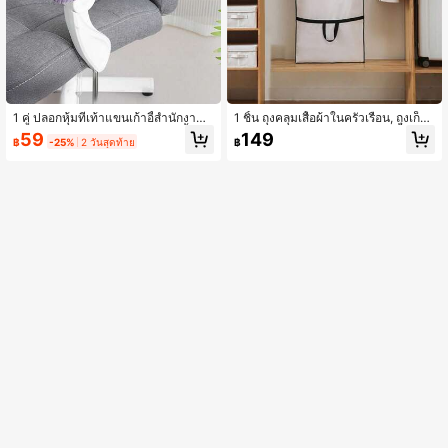
1 คู่ ปลอกหุ้มที่เท้าแขนเก้าอี้สำนักงาน,
1 ชิ้น ถุงคลุมเสื้อผ้าในครัวเรือน, ถุงเก็บ
มีหลายสีให้เลือก, ผ้าคุณภาพสูง, เนื้อนุ่ม
ผ้าหนาทำจากผ้าไม่ทอ, ถุงคลุมเสื้อผ้าแ
59
149
฿
-25%
2 วันสุดท้าย
฿
ละเอียดอ่อน, ดีไซน์หุ้มรอบด้าน, ติดตั้งง่
ขวนตู้เสื้อผ้า, ถุงคลุมชุดยาวพร้อมซิป, เ
าย, เหมาะสำหรับบ้าน, โรงแรม, ร้านอา
ก็บรักษาได้สะดวก
หาร, สำนักงาน, ห้องจัดเลี้ยง และวัตถุป
ระสงค์ในการตกแต่งอื่นๆ