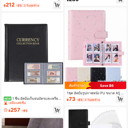
฿
ะถางดอกไม้แขวนน้ำหนักเบา, เหมาะ
มตาข่ายโปร่งใสระบายอากาศ กล่องเลี้
212
สำหรับบ้าน, สวน, ระเบียง, ระเบียง, แข
฿
-3%
3 วันสุดท้าย
ยงสัตว์พกพาสำหรับการทำสวน การคว
วนและติดตั้งได้ง่าย, ตกแต่งบ้านและส
บคุมศัตรูพืช และการเก็บเมล็ดพันธุ์ การ
วน
ป้องกันพืช การออกแบบระบายอากาศ ก
ารจัดเก็บง่าย
Save ฿6
1ชุด อัลบั้มรูปภาพหนัง PU ขนาด A5 แ
บบหลวม ลายดาวและดวงจันทร์บนพื้น
73
1 ชิ้น อัลบั้มเก็บธนบัตรและเหรียญ
NEW
฿
-8%
3 วันสุดท้าย
หลัง รวม 25 หน้าภายใน หนังสือเก็บสะ
ความจุขนาดใหญ่ พร้อมหน้าใส แฟ้ม P
เหลือแค่6ชิ้น
สมไอดอล DIY อัลบั้มสะสมการ์ด เหมาะ
VC ที่ทนทาน สำหรับจัดระเบียบเหรียญ
สำหรับแฟ้มเก็บการ์ดแบบหลวม การสะ
257
ธนบัตร และสกุลเงินประวัติศาสตร์ เหม
฿
-4%
สมรูปภาพ การ์ดรูปภาพ
าะสำหรับนักสะสมเหรียญและนักสะสม