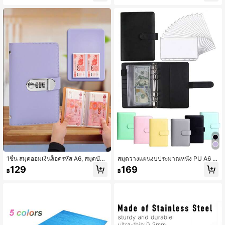
า, เหมาะสำหรับโรงงาน บ้าน DIY การ
หมาะสำหรับบ้าน ห้องนั่งเล่น ห้องนอน,
ซ่อมแซม
คลิปม่านน่ารักสไตล์เอสเธติก, ตะขอผ้า
ม่าน
1ชิ้น สมุดออมเงินล็อครหัส A6, สมุดบัน
สมุดวางแผนงบประมาณหนัง PU A6 6
ทึกความท้าทายการออมเงิน, ออกแบบ
-วง พร้อมซองเงินซิปใส, กระเป๋าจัดระเ
129
169
฿
฿
ความจุขนาดใหญ่บรรจุได้ 100 หน้า, ห
บียบการเงินแบบหลวม, สมุดวางแผนก
น้าในสามารถเก็บอัลบั้มภาพ, เงินสด, รู
ารเงินติดตามค่าใช้จ่ายเงินสด สำหรับก
ปภาพ, แสตมป์, ระบบจัดเก็บเงินออม, ส
ารวางงบประมาณและการออม
มุดบันทึกจัดเก็บเงินสดความจุขนาดให
ญ่