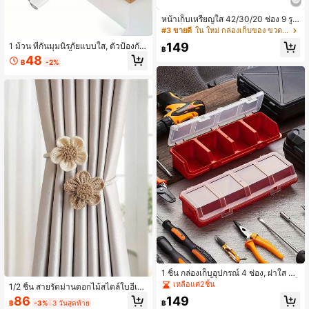
หน้าเก็บเหรียญใส 42/30/20 ช่อง 9 รู,
ซองเก็บเหรียญใส, หน้าเก็บเหรียญหลาย
#3 ขายดี
ใน ใหม่ กล่องเก็บของ ขวด และโถ
ช่อง, เหมาะสำหรับเหรียญที่ระลึก, เหรีย
149
1 ม้วน ที่กันมุมนิรภัยแบบใส, ตัวป้องกัน
ญ 25 เซนต์, เข็มกลัด, หน้าปกอัลบั้มสะส
฿
มุม, โปร่งใส, ติดตั้งง่าย, ป้องกันเฟอร์นิเ
มแสตมป์
48
฿
-2%
จอร์, แถบป้องกันแบบยืดหยุ่นโปร่งใส, ก
ารป้องกันความปลอดภัยในบ้าน
1 ชิ้น กล่องเก็บอุปกรณ์ 4 ช่อง, ฝาใส กล่
องจัดระเบียบชิ้นส่วนขนาดเล็ก, กล่องเก็
เหลือแค่2ชิ้น
1/2 ชิ้น สายรัดม่านดอกไม้สไตล์โบฮีเมี
บพลาสติกพกพาสำหรับสกรู น็อต โบลต์
ยนทำด้วยมือ, ตะขอผ้าม่านเชือกถัก, สา
86
149
ตะปู เครื่องประดับ ลูกปัด อุปกรณ์ตกปล
฿
-3%
3 วันสุดท้าย
฿
ยรัดม่านตกแต่งบ้านสไตล์ฟาร์มเฮาส์, เ