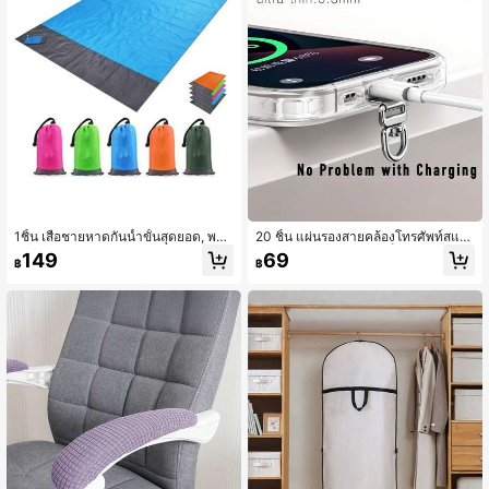
1ชิ้น เสื่อชายหาดกันน้ำขั้นสุดยอด, พร้อ
20 ชิ้น แผ่นรองสายคล้องโทรศัพท์สแต
มกระเป๋าหูรูด, พกพาสะดวกสุดๆ, ทนทา
นเลส บางพิเศษ ไม่มองเห็น ทนต่อการดึ
149
69
฿
฿
น, พับเก็บได้รวดเร็ว, เหมาะสำหรับตั้งแ
งและการสึกหรอ เบาและบาง ไม่กดฟิล์
คมป์กลางแจ้ง, ใช้ในบ้าน, กันน้ำ, ทำค
ม ไม่ขวางพอร์ตชาร์จ เหมาะสำหรับเค
วามสะอาดง่าย, ทำจากโพลีเอสเตอร์
สโทรศัพท์ทุกรุ่นที่มีพอร์ตชาร์จ