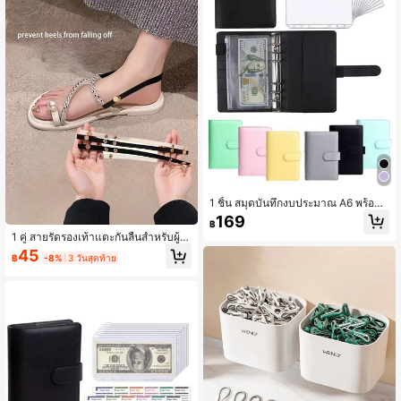
1 ชิ้น สมุดบันทึกงบประมาณ A6 พร้อมซ
องเงินสด สมุดบันทึกการออมเงิน แผนง
169
฿
บประมาณ สมุดบันทึกหนัง PU พร้อม 1
1 คู่ สายรัดรองเท้าแตะกันลื่นสำหรับผู้ห
2 ช่องใส่ A6 ระบบซองใส่เงินสด
ญิง, ตัวยึดส้นเท้าแบบปรับได้, ระบบล็อ
45
฿
-8%
3 วันสุดท้าย
คส้นเท้าแบบใสไม่ต้องติดตั้ง, เหมาะสำ
หรับรองเท้าส้นสูง, รองเท้าแตะ, รองเท้า
แตะแบบหนีบ, รองเท้าเดรส