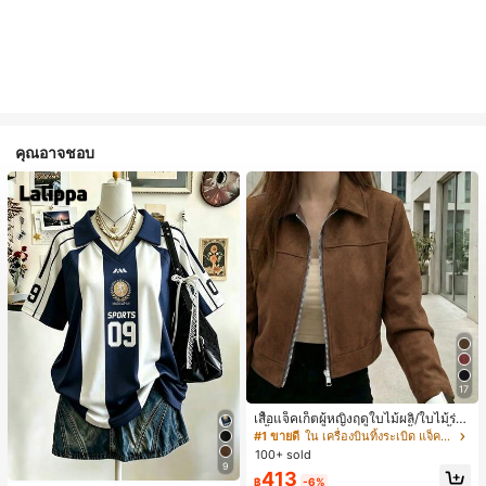
คุณอาจชอบ
17
เสื้อแจ็คเก็ตผู้หญิงฤดูใบไม้ผลิ/ใบไม้ร่วง
สีพื้น หนังเทียม สไตล์ปกคอเสื้อ ซิปขึ้น
#1 ขายดี
ใน เครื่องบินทิ้งระเบิด แจ็คเก็ตผู้หญิง
แขนยาว สไตล์ลำลอง วิทยาลัย สนามบิ
100+ sold
น เสื้อนอก สีน้ำตาล สไตล์สบายๆ ฤดูใบ
9
413
ไม้ร่วง
฿
-6%