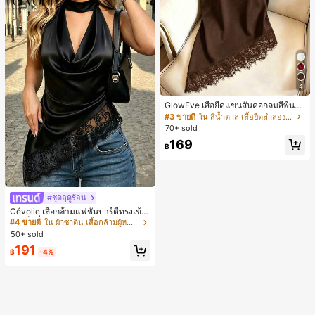
4
GlowEve เสื้อยืดแขนสั้นคอกลมสีพื้นลำ
ลองอเนกประสงค์สำหรับผู้หญิง
#3 ขายดี
ใน สีน้ำตาล เสื้อยืดลำลองพื้นฐาน
70+ sold
169
฿
#ชุดฤดูร้อน
Cévolie เสื้อกล้ามแฟชั่นปาร์ตี้ทรงเข้า
รูป เซ็กซี่ คอเดรป คอคาวล์ จับย่น แต่ง
#4 ขายดี
ใน ผ้าซาติน เสื้อกล้ามผู้หญิง & Camis
ลูกไม้ ดีไซน์ต่อผ้า เปิดหลัง แขนกุด
50+ sold
191
฿
-4%