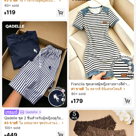
#3 ขายดี
ใน กางเกงในผู้หญิงแบบแอคทีฟ
สั้นกีฬา 2-In-1 สำหรับวิ่ง ฟิตเนส และก
60+ sold
ารฝึกซ้อมกีฬาในฤดูร้อน
119
฿
5
Franclia ชุดเดรสผู้หญิงลายทางสีดำขา
วแบบแพตช์เวิร์กเอฟเฟกต์เดนิม สำหรั
#1 ขายดี
ใน หลากสี มินิเดรสโทนสี
บฤดูร้อน รุ่นใหม่ พิมพ์ดิจิทัลลายทางแบ
80+ sold
บไม่เดนิม ดีไซน์นิช แขนสั้น
179
฿
5
Qadelle
Qadelle ชุด 2 ชิ้นสำหรับผู้หญิงฤดูร้อน
แบบสบายๆ สำหรับใส่ทุกวัน, กางเกงขา
#3 ขายดี
ใน อสมมาตร ชุดประสานงานสตรี
ยาวลายทางสีน้ำเงินเข้มและสีขาว, เสื้อ
100+ sold
ยืดแขนสั้นคอกลมปักลายรัดรูป
449
฿