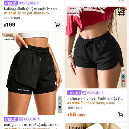
#ชุดฤดูร้อน
Lalippa เสื้อยืดผู้หญิงแขนสั้นไหล่ตก ค
อวีปกเสื้อ ลายพิมพ์ดิจิทัลลายทาง สไตล์
#1 ขายดี
ใน หลากสี เสื้อยืดผู้หญิง
สปอร์ตแฟชั่นมินิมอล ของขวัญสำหรับเ
900+ sold
พื่อน
199
฿
5
FARYUN
mulinsen กางเกงขาสั้นกีฬาผู้หญิง ดีไซ
น์ปลายเปิด เอวยืดหยุ่น กางเกงขาสั้น
#1 ขายดี
ใน กางเกงในผู้หญิงแบบแอคทีฟ
ลำลองกีฬาฤดูร้อน ความยาว 3/4
100+ sold
5
55
฿
-50%
FARYUN
mulinsen กางเกงขาสั้นผู้หญิงแบบสบา
ยๆ สีพื้น หลวม อเนกประสงค์ กางเกงขา