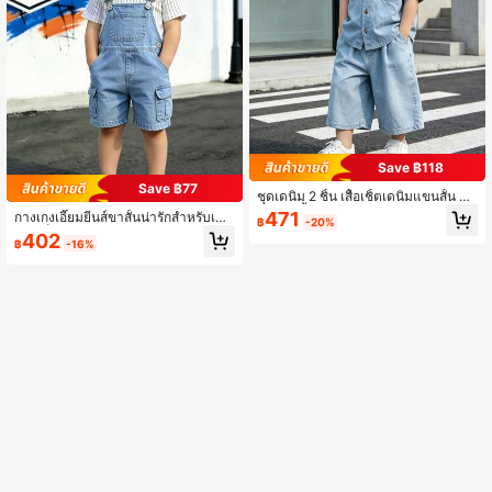
Save ฿118
Save ฿77
ชุดเดนิม 2 ชิ้น เสื้อเชิ้ตเดนิมแขนสั้น กา
งเกงขาสั้นเดนิมขากว้าง สีฟอกอ่อน สไ
471
กางเกงเอี๊ยมยีนส์ขาสั้นน่ารักสำหรับเด็ก
฿
-20%
ตล์สตรีทแคชชวลสำหรับเด็กผู้ชายอายุ
ชายเล็ก สีอ่อน ลายพราง มีกระเป๋า สบา
402
4-7 ปี ใส่ในฤดูร้อนและไปโรงเรียน
฿
-16%
ยๆ ลำลอง สำหรับเด็กเล็กใส่เล่นและออก
ไปข้างนอกในชีวิตประจำวัน