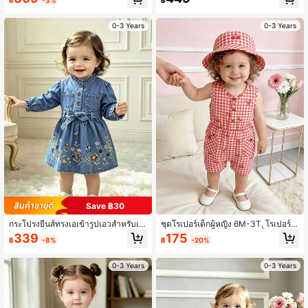
฿
บบสบายๆ สีฟ้าอ่อน สำหรับใส่ประจำวัน
และถ่ายรูปกลางแจ้ง
0-3 Years
0-3 Years
Save ฿30
กระโปรงยีนส์ทรงเอเข้ารูปเอวสำหรับเด็
ชุดโรเปอร์เด็กผู้หญิง 6M-3T, โรเปอร์,
กผู้หญิง 6M-3T ฤดูใบไม้ผลิ/ฤดูใบไม้ร่
จัมพ์สูทแขนกุด, ชุดลายเชอร์รี่กิงแฮม,
339
175
฿
-8%
฿
-20%
วง ปักลายดอกไม้ คอระบาย หวานสำห
บอดี้สูทเด็กทารก, พร้อมหมวก, ระบายอ
รับใส่ประจำวัน งานปาร์ตี้ และกิจกรรม
ากาศได้ดีสำหรับใช้ประจำวันและถ่ายภ
กลางแจ้ง
าพกลางแจ้ง
0-3 Years
0-3 Years