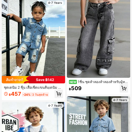
4-7 Years
Save ฿142
1ชิ้น ชุดลำลองลำลองสำหรับผู้หญิ
NEW
ง, ผ้าเดนิมซัก, กางเกงขากระบอกตรงท
509
ชุดเดนิม 2 ชิ้น เสื้อเชิ้ตแขนสั้นเดนิม กา
฿
รงหลวม, ไม่มีเข็มขัด, มีหลายกระเป๋า, ฤ
งเกงยีนส์ขาสั้นขาดๆ สำหรับเด็กผู้ชายวั
457
ดูใบไม้ผลิ/ใบไม้ร่วง
฿
-24%
3 วันสุดท้าย
ยรุ่น ลายไล่สี ซักฟอก สไตล์สตรีท 4-7
ปี ชุดสเก็ตประจำวันฤดูร้อน
4-7 Years
4-7 Years