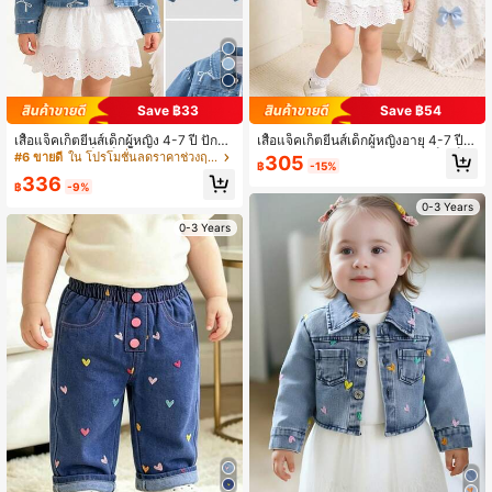
Save ฿33
Save ฿54
เสื้อแจ็คเก็ตยีนส์เด็กผู้หญิง 4-7 ปี ปักโบ
เสื้อแจ็คเก็ตยีนส์เด็กผู้หญิงอายุ 4-7 ปี ปั
ว์ คอปกพับ แจ็คเก็ตสั้นแบบลำลอง สีฟ้า
กหัวใจสีสันไม่สมมาตร ปกพับ แจ็คเก็ต
#6 ขายดี
ใน โปรโมชั่นลดราคาช่วงฤดูร้อน เสื้อผ้าชั้นนอกสำหรั
305
฿
-15%
อ่อน ชุดใส่ประจำวันไปโรงเรียนและกล
สั้นแบบสบายๆ สีฟ้าอ่อน สำหรับใส่ประ
336
างแจ้ง
จำวัน โรงเรียน และถ่ายภาพกลางแจ้ง
฿
-9%
0-3 Years
0-3 Years