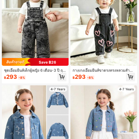
Save ฿26
ชุดเอี๊ยมยีนส์เด็กผู้หญิง 6 เดือน-3 ปี ฤดู
กางเกงเอี๊ยมยีนส์ขาตรงทรงหลวมสำหรั
ใบไม้ผลิ/ฤดูใบไม้ร่วง ตกแต่งด้วยแพท
บเด็กผู้หญิง 6 เดือน-3 ปี ลายพิมพ์หัวใจ
293
293
฿
-8%
฿
-8%
ช์ดาว สายไหล่ปรับได้ กางเกงขาตรงแ
สีดำเทา กางเกงลำลองน่ารัก เหมาะสำ
บบลำลอง สีดำฟอก สำหรับใส่ประจำวัน
หรับใส่ในบ้านและกลางแจ้งทุกวัน
และกลางแจ้ง
4-7 Years
4-7 Years