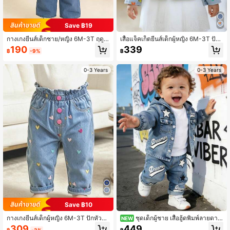
Save ฿19
กางเกงยีนส์เด็กชาย/หญิง 6M-3T ฤดูใ
เสื้อแจ็คเก็ตยีนส์เด็กผู้หญิง 6M-3T ปัก
บไม้ผลิและฤดูใบไม้ร่วง ปักตัวอักษร M
หัวใจสีสันไม่สมมาตร คอปก คาร์ดิแกน
190
339
฿
-9%
฿
เอวยืด กางเกงขายาวขาบานแบบสบาย
สั้นแบบลำลอง สีฟ้าอ่อน สำหรับใส่ประ
ๆ สีน้ำเงินกลาง สำหรับใส่ประจำวันและ
จำวันและถ่ายรูปกลางแจ้ง
กลางแจ้ง
0-3 Years
0-3 Years
Save ฿10
กางเกงยีนส์เด็กผู้หญิง 6M-3T ปักหัวใจ
ชุดเด็กผู้ชาย เสื้อฮู้ดพิมพ์ลายดาว
NEW
สีสันไม่สมมาตร เอวยืด กางเกงขาตรงแ
ชุดลำลองยีนส์
309
449
฿
-3%