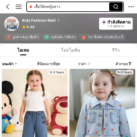
เสื้อโค้ทหญิงสาว
Kids Fashion Mall
กำลังติดตาม
1.7K ผู้ติดตาม
4.95
ลูกค้ากลับมาซื้อซ้ำ!
ก่อตั้งเมื่อ 1 ปีที่แล้ว
11K ชิ้นที่ขายไปเมื่อเร็วๆ นี้
ไอเทม
โปรโมชั่น
รีวิว
แนะนำ
ที่นิยมมากที่สุด
ราคา
ตัวกรอง
0-3 Years
0-3 Years