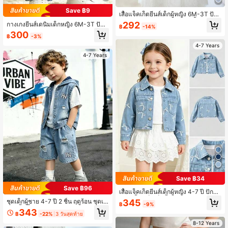
Save ฿9
เสื้อแจ็คเก็ตยีนส์เด็กผู้หญิง 6M-3T ปัก
หัวใจสีสันไม่สมมาตร ปกคอเสื้อ คาร์ดิแ
292
กางเกงยีนส์เดนิมเด็กหญิง 6M-3T ปักหั
฿
-14%
กนสั้นแบบลำลอง สีฟ้าอ่อน สำหรับใส่ป
วใจสีสันแบบไม่สมมาตร เอวยืด กางเกง
300
ระจำวันและถ่ายรูปกลางแจ้ง
฿
-3%
ขาตรงแบบสบายๆ สีน้ำเงินเข้ม สำหรับ
ใส่ประจำวันและถ่ายภาพกลางแจ้ง
4-7 Years
4-7 Years
Save ฿34
Save ฿96
เสื้อแจ็คเก็ตยีนส์เด็กผู้หญิง 4-7 ปี ปักโบ
ว์ ปกเสื้อ แจ็คเก็ตสั้นลำลอง สีฟ้าอ่อน
345
ชุดเด็กผู้ชาย 4-7 ปี 2 ชิ้น ฤดูร้อน ชุดเด
฿
-9%
สำหรับใส่ประจำวัน โรงเรียน และกลาง
นิม เสื้อกั๊กเดนิมแขนกุดมีฮู้ด & กางเกงข
343
แจ้ง
฿
-22%
3 วันสุดท้าย
าสั้นยีนส์ขาดขาด ชุดสตรีทแคชชวลเด็
กสองชิ้น
8-12 Years