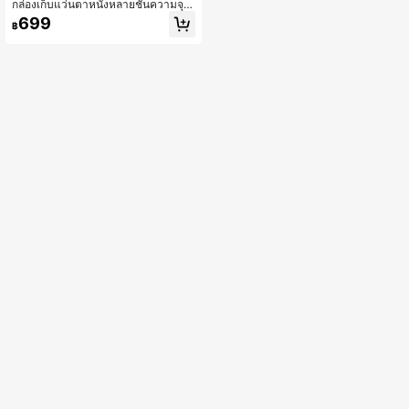
กล่องเก็บแว่นตาหนังหลายชั้นความจุสู
ง, กล่องแสดงแว่นตา 8/12/18 ช่อง, ตัว
699
฿
จัดระเบียบสำหรับแว่นตา & คอลเลกชัน
แว่นตา