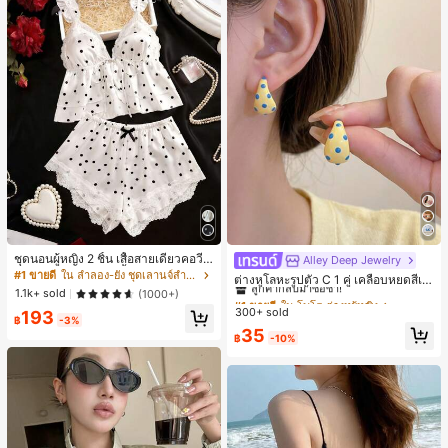
ชุดนอนผู้หญิง 2 ชิ้น เสื้อสายเดี่ยวคอวีลู
Alley Deep Jewelry
#1 ขายดี
ใน โบโฮ ต่างหูผู้หญิง
กไม้ พร้อมกางเกงขาสั้นแต่งลูกไม้ แต่ง
#1 ขายดี
ใน ลำลอง-ยัง ชุดเลานจ์สำหรับผู้หญิง
ลูกค้ากลับมาซื้อซ้ำ!
ต่างหูโลหะรูปตัว C 1 คู่ เคลือบหยดสีเห
โบว์ที่เอว ชุดลำลองผู้หญิงนุ่มสบายน่ารั
1.1k+ sold
ลือง ลายจุดสีน้ำเงิน สไตล์ยุโรปและอเม
(1000+)
เกือบหมดแล้ว!
#1 ขายดี
#1 ขายดี
ใน โบโฮ ต่างหูผู้หญิง
ใน โบโฮ ต่างหูผู้หญิง
ก สไตล์เอสเธติก
ริกัน แฟชั่นส่วนตัว หวานและสง่างาม
300+ sold
ลูกค้ากลับมาซื้อซ้ำ!
ลูกค้ากลับมาซื้อซ้ำ!
193
฿
-3%
สำหรับผู้หญิงและเด็กหญิง สำหรับการเ
เกือบหมดแล้ว!
เกือบหมดแล้ว!
#1 ขายดี
ใน โบโฮ ต่างหูผู้หญิง
35
ดินทาง งานแต่งงาน ปาร์ตี้ วันเกิด ของ
฿
-10%
ลูกค้ากลับมาซื้อซ้ำ!
ขวัญคริสต์มาส 2026
เกือบหมดแล้ว!