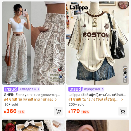
นท์
5
19
#ชุดฤดูร้อน
#ชุดฤดูร้อน
SHEIN Elenzya กางเกงคูลอตลายจุดเ
Lalippa เสื้อยืดผู้หญิงทรงโอเวอร์ไซส์ค
อวสูงแบบใหม่สำหรับฤดูใบไม้ผลิ/ฤดูร้อ
วามยาวกลาง คอกลม ไหล่ตก ลายพิมพ์
#4 ขายดี
ใน หลากสี กางเกงลำลอง
#1 ขายดี
ใน โอเวอร์ไซส์ เสื้อยืดผู้หญิง
น, สไตล์หรูหราเหมาะสำหรับใส่ในชีวิต
ตัวอักษรและลายทางแนวตั้ง สไตล์แฟชั่
80+ sold
200+ sold
ประจำวันและทำงาน, ให้ความรู้สึกวินเ
นมินิมอล ของขวัญให้เพื่อน
366
179
ทจสำหรับฤดูรับปริญญา, เทศกาลดนตร
฿
-6%
฿
-10%
ี, การแข่งม้าดาร์บี้, วันประกาศอิสรภาพ