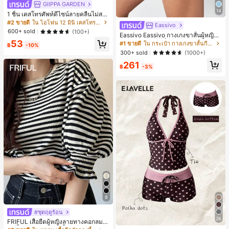
GIIPPA GARDEN
14
1 ชิ้น เคสโทรศัพท์ดีไซน์ลายคลื่นไม่สม
มาตรสำหรับ Phone 17 Pro Max, เหม
#2 ขายดี
ใน ไอโฟน 12 มินิ เคสโทรศัพท์แฟชั่น
Eassivo
าะสำหรับ Phone 16 Pro Max, 15 Pro
600+ sold
(100+)
Eassivo Eassivo กางเกงขาสั้นผู้หญิงรั
Max, 14 Pro Max, เคสโทรศัพท์สไตล์เ
น 2 ใน 1 ฤดูร้อนที่สบายและกางเกงขา
53
กาหลีและน่าสนใจ, เข้ากันได้กับ 11/12/
#1 ขายดี
ใน กระเป๋า กางเกงขาสั้นกีฬาผู้หญิง
฿
-10%
สั้นพรางแสงแดด
13/14/15/16 Pro Max Plus, ดีไซน์หรู
300+ sold
(1000+)
หราเหมาะสำหรับทั้งชายและหญิง, ของ
261
ขวัญในอุดมคติสำหรับคริสต์มาส, วันว
฿
-3%
าเลนไทน์, อีสเตอร์, ฤดูแต่งงานและวันเ
กิดสำหรับแฟนสาว
8
#ชุดฤดูร้อน
26
FRIFUL เสื้อยืดผู้หญิงลายทางคอกลมแ
ขนสั้นปลายแขนพับ เสื้อยืดกราฟิกฤดูร้