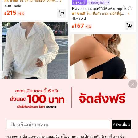
#3 ขายดี
ใน หลวม เสื้อยืดลำลองพื้นฐาน
#ชุดฤดูร้อน
อน
400+ sold
Elavelle กางเกงบิกินี่พิมพ์ลายผูกโบว์เอ
215
วสูงสำหรับผู้หญิง, ฤดูใบไม้ผลิ/ฤดูร้อน
#1 ขายดี
ใน เนื้อผ้า กางเกงบิกินี่ผู้หญิง
฿
-6%
1k+ sold
157
฿
-1%
4
Resyla Men
1
Save ฿4
1
Resyla Men เสื้อยืดแขนยาวกระดุมผ่า
ครึ่งสีพื้นอเนกประสงค์ลำลองสำหรับผู้ช
ลงทะเบียน
#1 ขายดี
ใน ยืดปานกลาง เสื้อผู้ชาย
เสื้อชั้นในสตรีไร้ตะเข็บ ไร้โครง เซ็กซี่ ด้
าย
300+ sold
านข้างไม่ลื่น แผ่นรองถอดได้ ลายไขว้ห
300+ sold
ลัง ไร้สาย สบายตลอดวัน
279
การลงทะเบียนแสดงว่าคุณยอมรับ
นโยบายความเป็นส่วนตัว & คุกกี้
และ
ข้อ
145
฿