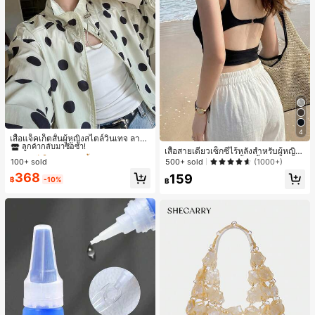
#1 ขายดี
ใน กระเป๋า เสื้อคลุมลำลอง
4
ลูกค้ากลับมาซื้อซ้ำ!
เสื้อแจ็คเก็ตสั้นผู้หญิงสไตล์วินเทจ ลายจุ
ดขนาดใหญ่ คอตั้ง เอวเข้ารูป แขนพอง
#1 ขายดี
#1 ขายดี
ใน กระเป๋า เสื้อคลุมลำลอง
ใน กระเป๋า เสื้อคลุมลำลอง
เสื้อสายเดี่ยวเซ็กซี่ไร้หลังสำหรับผู้หญิง
ทรงหลวม แฟชั่นอเนกประสงค์ สำหรับใ
พร้อมบราแบบมีฟองน้ำ, เสื้อกล้ามแขน
100+ sold
500+ sold
(1000+)
ลูกค้ากลับมาซื้อซ้ำ!
ลูกค้ากลับมาซื้อซ้ำ!
ส่ประจำวันและไปเที่ยวพักผ่อน
กุด, เสื้อลำลองสีดำสำหรับฤดูร้อน
#1 ขายดี
ใน กระเป๋า เสื้อคลุมลำลอง
368
159
฿
-10%
฿
ลูกค้ากลับมาซื้อซ้ำ!