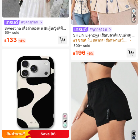
#ชุดฤดูร้อน
Sweetina เสื้อลำลองแฟชั่นผู้หญิงสีพื้น
#ชุดฤดูร้อน
แต่งระบายอเนกประสงค์
60+ sold
SHEIN Elenzya เสื้อเบลาส์แขนพัฟแต่
133
งระบายสีพื้นสีน้ำเงินสำหรับผู้หญิง, เสื้อ
#1 ขายดี
ใน หลากสี เสื้อทำงานเนื้อผ้านุ่ม
฿
-4%
ครอปเข้ารูปผูกโบว์คอวีตัดกันสำหรับฤ
500+ sold
ดูร้อน
196
฿
-6%
Save ฿6