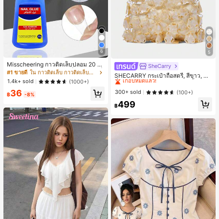
6
5
Misscheering กาวติดเล็บปลอม 20 กรั
SheCarry
#1 ขายดี
ใน บรรยากาศฤดูร้อน กระเป๋าหูหิ้วด้านบนผู้หญิง
ม แรงยึดสูง เจลสติกเกอร์เล็บนุ่ม แห้งเร็
#1 ขายดี
ใน กาวติดเล็บ กาวติดเล็บและสารยึดติด
เกือบหมดแล้ว!
SHECARRY กระเป๋าถือสตรี, สีขาว, แฟ
ว เหมาะสำหรับผู้เริ่มต้นทำเล็บ ติดทนน
1.4k+ sold
(1000+)
ชั่น, สง่างาม, วันหยุด, งานปาร์ตี้
#1 ขายดี
#1 ขายดี
ใน บรรยากาศฤดูร้อน กระเป๋าหูหิ้วด้านบนผู้หญิง
ใน บรรยากาศฤดูร้อน กระเป๋าหูหิ้วด้านบนผู้หญิง
าน
36
เกือบหมดแล้ว!
เกือบหมดแล้ว!
300+ sold
(100+)
฿
-8%
#1 ขายดี
ใน บรรยากาศฤดูร้อน กระเป๋าหูหิ้วด้านบนผู้หญิง
499
฿
เกือบหมดแล้ว!