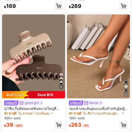
ลูกค้ากลับมาซื้อซ้ำ!
169
269
฿
฿
6
Save ฿10
22
good girl
Nione
2/1ชิ้น กิ๊บติดผมแฟชั่นขนาดใหญ่สีน้ำ
รองเท้าแตะส้นสูงแบบคีบสำหรับผู้หญิง
ตาลชานมสำหรับผู้หญิง เหมาะสำหรับก
สไตล์คลาสสิก สีบล็อก สไตล์แฟรี่ฤดูร้อ
#1 ขายดี
ใน ธรรมดา กรงเล็บผม
#1 ขายดี
ใน สีขาว รองเท้าแตะผู้หญิง
ารอาบน้ำ ล้างหน้า และจัดแต่งทรงผม
น ส้นเข็ม รองเท้าแตะแบบคีบ รองเท้าแ
900+ sold
100+ sold
ตะชายหาดแฟชั่นสายไขว้ รองเท้าผู้ห
39
263
ญิง สำหรับออฟฟิศ บ้าน กลางแจ้ง ดีไซ
฿
-20%
฿
-9%
น์หัวเหลี่ยม ชิคและหรูหรา สำหรับเดทไ