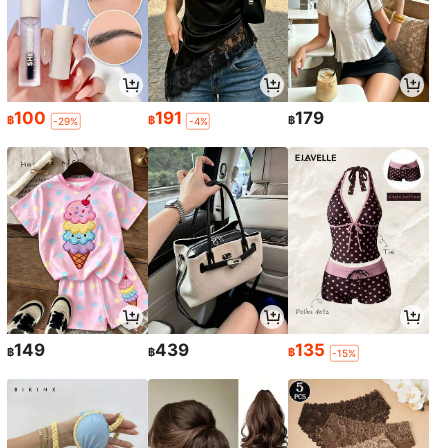
100
191
179
฿
฿
฿
-29%
-4%
149
439
135
฿
฿
฿
-15%