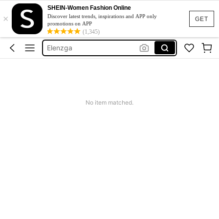
SHEIN-Women Fashion Online
×
เดรสขาว
Discover latest trends, inspirations and APP only
GET
promotions on APP
เสื้ออชายหาดผู้หญิง
(1,345)
Elenzga
Tennis Outfit Plus Size
Pariaura
เดรสขาว
No item matched.
เสื้ออชายหาดผู้หญิง