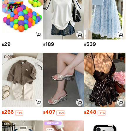
29
189
539
฿
฿
฿
266
407
248
฿
฿
฿
-11%
-15%
-11%