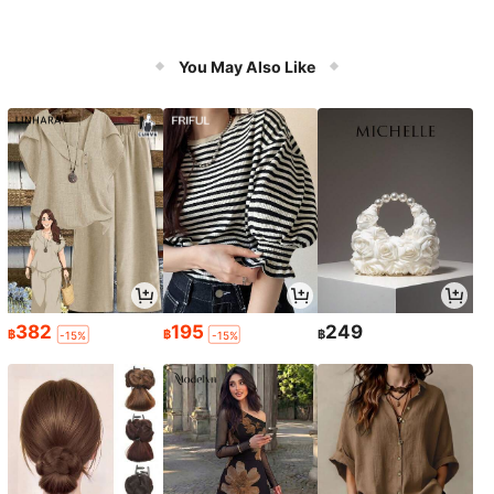
You May Also Like
382
195
249
฿
฿
฿
-15%
-15%