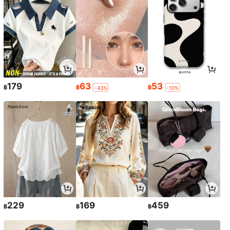
179
63
53
฿
฿
฿
-43%
-10%
229
169
459
฿
฿
฿