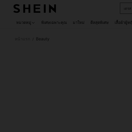
เด็กโ
Use up 
หมวดหมู่
พิเศษเฉพาะคุณ
มาใหม่
ดีลสุดพิเศษ
เสื้อผ้าผู้ห
หน้าแรก
Beauty
/