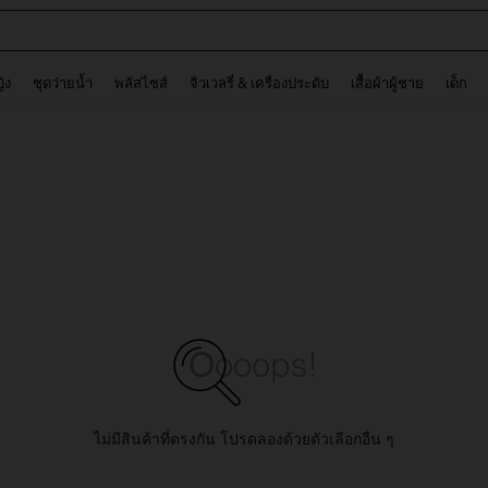
ต
and down arrow keys to navigate search การค้นหาล่าสุด and ค้นหา. Press Enter to
ญิง
ชุดว่ายน้ำ
พลัสไซส์
จิวเวลรี่ & เครื่องประดับ
เสื้อผ้าผู้ชาย
เด็ก
ไม่มีสินค้าที่ตรงกัน โปรดลองด้วยตัวเลือกอื่น ๆ