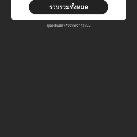
ผู้ใช้ใหม่
รวบรวมทั้งหมด
คูปองสินค้า
35
%OFF
ต่อยอดที่ ฿467
คำสั่งซื้อ ฿897+
จำกัดเวลา
คูปองยืนยันหลังจากเข้าสู่ระบบ