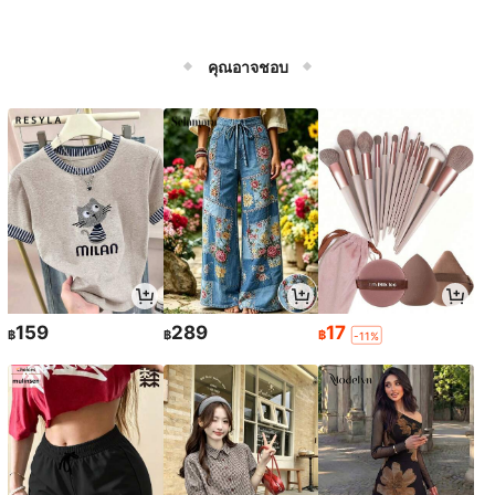
คุณอาจชอบ
159
289
17
฿
฿
฿
-11%