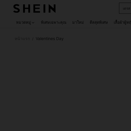
เด็กโ
Use up 
หมวดหมู่
พิเศษเฉพาะคุณ
มาใหม่
ดีลสุดพิเศษ
เสื้อผ้าผู้ห
หน้าแรก
Valentines Day
/