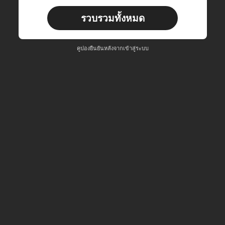
ผู้ใช้ใหม่
รวบรวมทั้งหมด
22
คูปองสินค้า
%OFF
คำสั่งซื้อ ฿2,534+
จำกัดเวลา
คูปองยืนยันหลังจากเข้าสู่ระบบ