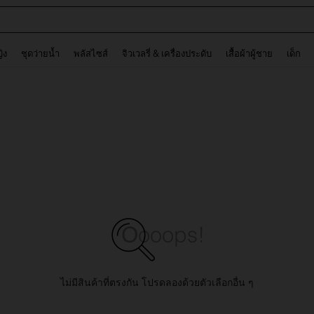
ต
and down arrow keys to navigate search การค้นหาล่าสุด and ค้นหา. Press Enter to
ญิง
ชุดว่ายน้ำ
พลัสไซส์
จิวเวลรี่ & เครื่องประดับ
เสื้อผ้าผู้ชาย
เด็ก
ไม่มีสินค้าที่ตรงกัน โปรดลองด้วยตัวเลือกอื่น ๆ