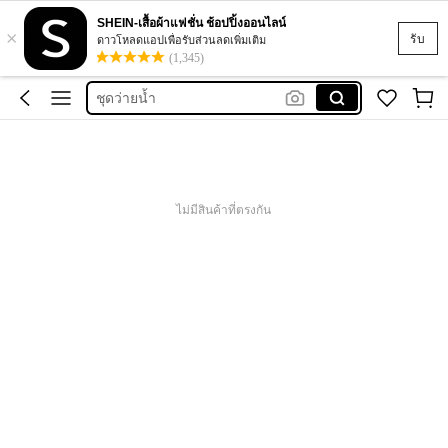
SHEIN-เสื้อผ้าแฟชั่น ช้อปปิ้งออนไลน์
×
เสื้อแขนยาว
รับ
ดาวโหลดแอปเพื่อรับส่วนลดเพิ่มเติม
(1,345)
เดรส
ชุดว่ายน้ำ
ชุดเซ็ทผู้หญิง
กางเกง
เสื้อแขนยาว
ไม่มีสินค้าที่ตรงกัน
เดรส