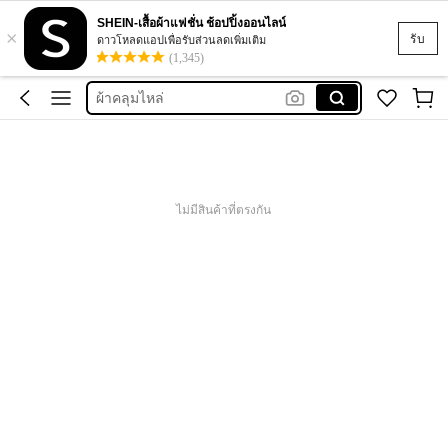
ผ้าคลุมหัว
SHEIN-เสื้อผ้าแฟชั่น ช้อปปิ้งออนไลน์
×
แว่นตา
รับ
ดาวโหลดแอปเพื่อรับส่วนลดเพิ่มเติม
(1,345)
ผ้าคลุมไหล่
กิ๊ฟ
เสื้อคลุม
ผ้าคลุมหัว
แว่นตา
ไม่มีสินค้าที่ตรงกัน