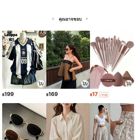
คุณอาจชอบ
199
169
17
฿
฿
฿
-11%