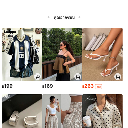
คุณอาจชอบ
199
169
263
฿
฿
฿
-9%