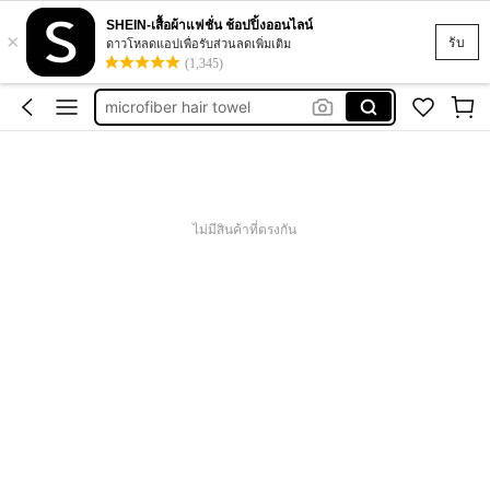
منشفة مايكروفايبر
SHEIN-เสื้อผ้าแฟชั่น ช้อปปิ้งออนไลน์
×
منشفة شعر مايكروفايبر
รับ
ดาวโหลดแอปเพื่อรับส่วนลดเพิ่มเติม
(1,345)
microfiber hair towel
المناشف لرأس
مناشف شعر قطن مايكروفايبر
منشفة مايكروفايبر
منشفة شعر مايكروفايبر
ไม่มีสินค้าที่ตรงกัน