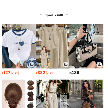
คุณอาจชอบ
127
382
439
฿
฿
฿
-15%
-15%