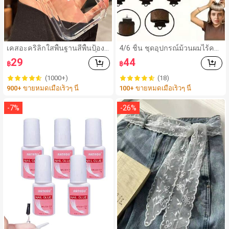
เคสอะคริลิกใสพื้นฐานสีพื้นป้องกั
4/6 ชิ้น ชุดอุปกรณ์ม้วนผมไร้คว
นหน้าจอ กันกระแทก แบบแข็งใ
ามร้อนสำหรับผู้หญิง, รวมถึงแกน
29
44
฿
฿
ส สำหรับ 17promax/17pro/17/
ม้วนผมและเครื่องม้วนผมไฟฟ้า, เ
17 Air/16/16promax/16pro/16
หมาะสำหรับการนอน, ไส้ยางยืด
(1000+)
(18)
plus/16e/15/14/13 Pro Max/7
หยุ่นสูงเพื่อความนุ่มและทนทาน,
900+ ขายหมดเมื่อเร็วๆ นี้
100+ ขายหมดเมื่อเร็วๆ นี้
g/8g/Se/Se2/Se3/7plus/8plu
สร้างลอนผมได้ง่ายสำหรับทุกวัน,
s/14promax/14pro/14plus/13
วันหยุด, ปาร์ตี้, การเดินทาง
pro/12promax/12/12pro/11/1
-
7
%
-
26
%
1pro/11promax/X/Xs/Xr/Xsm
ax ขอบกันกระแทกใส ฝาหลังแข็
ง สไตล์มินิมอล สำหรับวันเกิดฤดู
ใบไม้ผลิ