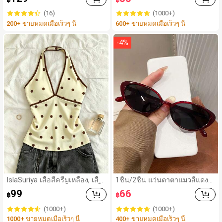
รูปทรงพิเศษ, แปรงรองพื้น, แปรง
คอนซีลเลอร์, แปรงปัดแก้ม, แปร
(16)
(1000+)
งคอนทัวร์, แปรงปัดแก้ม, แปรงบ
200+ ขายหมดเมื่อเร็วๆ นี้
600+ ขายหมดเมื่อเร็วๆ นี้
รอนเซอร์, แปรงปัดแป้ง, แปรงรอ
งพื้น, แปรงปัดแก้ม, ของแถม
-
4
%
IslaSuriya เสื้อสีครีมเหลือง, เสื้อ
1ชิ้น/2ชิ้น แว่นตาตาแมวสีแดงวิ
ลายจุด, ชุดผู้หญิง, เสื้อผู้หญิง, เสื้อ
นเทจสำหรับสาวฮอต - ดีไซน์กร
99
66
฿
฿
กล้ามลำลอง, กำลังเป็นที่นิยม, เสื้
อบมินิมอล เหมาะสำหรับชายหา
อแฟชั่น, เสื้อ Y2k, เสื้อผ้า Y2k, เสื้
ดในฤดูร้อน
(1000+)
(1000+)
อหรูหรา, เสื้อคล้องคอ, เสื้อเซ็กซี
1000+ ขายหมดเมื่อเร็วๆ นี้
400+ ขายหมดเมื่อเร็วๆ นี้
่, เสื้อเปิดหลัง,