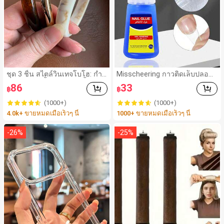
ชุด 3 ชิ้น สไตล์วินเทจโบโฮ: กำไ
Misscheering กาวติดเล็บปลอม
ลอะคริลิกสีน้ำตาลหลายชั้นหนา,
20 กรัม แรงยึดสูง เจลสติกเกอร์เ
86
33
฿
฿
กำไล ABS ลายคลื่นสีทอง, หรูหร
ล็บนุ่ม แห้งเร็ว เหมาะสำหรับผู้เริ่
า เหมาะสำหรับผู้หญิง คู่รัก งานป
มต้นทำเล็บ ติดทนนาน
(1000+)
(1000+)
าร์ตี้ สวมใส่ประจำวัน ของขวัญ
4.0k+ ขายหมดเมื่อเร็วๆ นี้
1000+ ขายหมดเมื่อเร็วๆ นี้
สำหรับเธอ
-
26
%
-
25
%