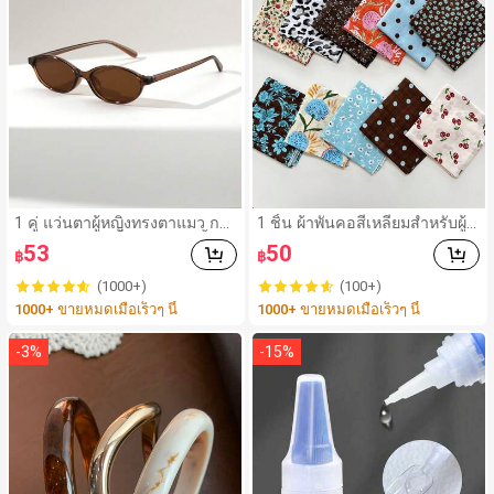
1 คู่ แว่นตาผู้หญิงทรงตาแมว กร
1 ชิ้น ผ้าพันคอสี่เหลี่ยมสำหรับผู้ห
อบแคบ ขนาดเล็ก วัสดุ PC น้ำห
ญิง, วัสดุผ้าลินิน, ลายพิมพ์ดอกไม้
53
50
฿
฿
นักเบามาก สไตล์เรโทร อเนกปร
สด, ตกแต่งสไตล์วินเทจ, สามารถ
ะสงค์ เหมาะสำหรับสไตล์สตรีท รั
ใช้เป็นผ้าพันศีรษะ, ที่คาดผม หรือ
(1000+)
(100+)
นเวย์ ปาร์ตี้ แว่นตาแฟชั่น
เครื่องประดับผม, สำหรับเดินทาง,
1000+ ขายหมดเมื่อเร็วๆ นี้
1000+ ขายหมดเมื่อเร็วๆ นี้
ปาร์ตี้
-
3
%
-
15
%