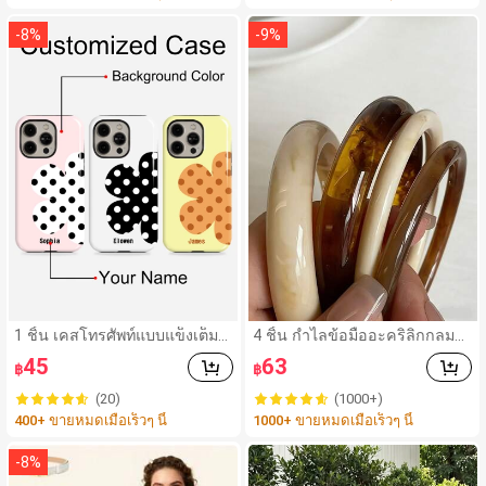
-
8
%
-
9
%
1 ชิ้น เคสโทรศัพท์แบบแข็งเต็มตั
4 ชิ้น กำไลข้อมืออะคริลิกกลมส
ว ฟิล์มเงา 2-In-1 ลายดอกไม้สีสั
ไตล์วินเทจหรูหราสำหรับผู้หญิง,
45
63
฿
฿
นสดใส ปรับแต่งชื่อสีส่วนตัว ฝาค
ดีไซน์เรียบง่ายทันสมัย, เหมาะสำ
รอบป้องกัน เข้ากันได้กับ iPhone
หรับสวมใส่ในชีวิตประจำวันและ
(20)
(1000+)
11/12/13/14/15/16 17 Pro Ma
โอกาสต่างๆ, ของขวัญสำหรับเธ
400+ ขายหมดเมื่อเร็วๆ นี้
1000+ ขายหมดเมื่อเร็วๆ นี้
x
อ
-
8
%