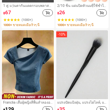
1 คู่ แว่นตากันแดดกรอบพลาสติ
2/10 ชิ้น แผ่นปิดหัวนมที่ใช้ซ้ำได้
กสี่เหลี่ยมสีเทาแบบคลาสสิกสำห
ล่องหน ไร้รอยต่อ & ไม่ลื่น เหมาะ
67
26
฿
฿
รับผู้ชาย เหมาะสำหรับใส่กลางแ
สำหรับโอกาสต่างๆ สิ่งจำเป็นสำ
จ้ง ใส่ได้ทุกวัน และเดินทาง
หรับฤดูร้อน
(1000+)
(1000+)
1000+ ขายหมดเมื่อเร็วๆ นี้
1000+ ขายหมดเมื่อเร็วๆ นี้
-
10
%
Franclia เสื้อผู้หญิงสีพื้นลำลองอเ
แปรงปัดแป้งฝุ่น, แปรงไฮไลท์, แป
นกประสงค์สำหรับใส่ประจำวัน
รงเปลวไฟ, แปรงแต่งหน้าด้ามจับ
129
35
฿
฿