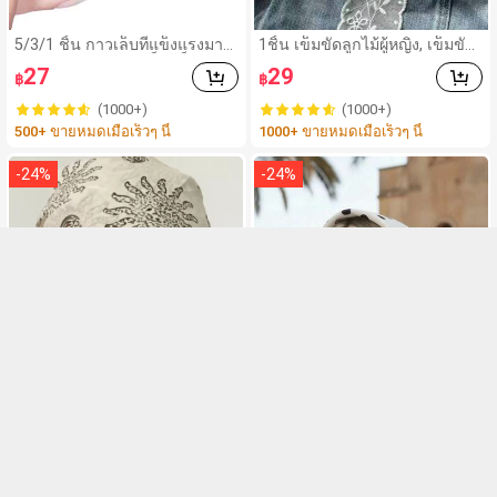
5/3/1 ชิ้น กาวเล็บที่แข็งแรงมาก
1ชิ้น เข็มขัดลูกไม้ผู้หญิง, เข็มขัด
เหมาะสำหรับปลายเล็บ เล็บอะคริ
ผู้หญิง, อุปกรณ์เสริมกางเกงหลาย
27
29
฿
฿
ลิค และเล็บปลอม กาวเล็บ กาวเ
ฟังก์ชัน, สามารถใช้เป็นผ้าพันคอ
ล็บแบบแปรง เหมาะสำหรับเล็บป
หรือเข็มขัด, ผ้าพันคอลูกไม้ยาวแ
(1000+)
(1000+)
ลอม ทนทานและยาวนาน เหมาะ
ฟชั่น, ผ้าพันคอลูกไม้ลายดอกไม้,
500+ ขายหมดเมื่อเร็วๆ นี้
1000+ ขายหมดเมื่อเร็วๆ นี้
สำหรับเล็บอะคริลิค ปลายเล็บปล
ผ้าพันคอลูกไม้คาดศีรษะ, ผ้าพันค
อม เจลเล็บ
อลูกไม้ปักลายน้ำหนักเบา, ตกแต่
งเอวลูกไม้หรูหรา, อุปกรณ์เสริมผู้
-
24
%
-
24
%
หญิง
8
1 ชิ้น ผ้าคลุมศีรษะลายดอกทาน
1ชิ้น ผ้าพันคอพิมพ์ลายจุด ผ้าซา