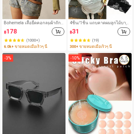
Bohemela เสื้อยืดคอกลมผ้าถัก
4ชิ้น/1ชิ้น แถบคาดผมลูกไม้บาง
แขนยาว สีเรียบ ใช้งานทั่วไป สำ
กว้างยืดหยุ่นสำหรับผู้หญิง, แฟชั่น
178
31
฿
฿
หรับผู้หญิง
อเนกประสงค์พรีเมียมหรูหราสไต
ล์มินิมอล ผ้าพันคอเล็กๆ ห่วงผม
(1000+)
(19)
อุปกรณ์เสริมผม, เหมาะสำหรับก
6.0k+ ขายหมดเมื่อเร็วๆ นี้
300+ ขายหมดเมื่อเร็วๆ นี้
ารออกไปข้างนอกประจำวัน, ลำ
ลอง, งานปาร์ตี้, การเดินทาง, กา
รพักผ่อน, การมัดผม, การจัดทรงผ
-
3
%
-
10
%
ม, การแต่งหน้า, การจับคู่ชุด, อุป
กรณ์เสริมประดับผม