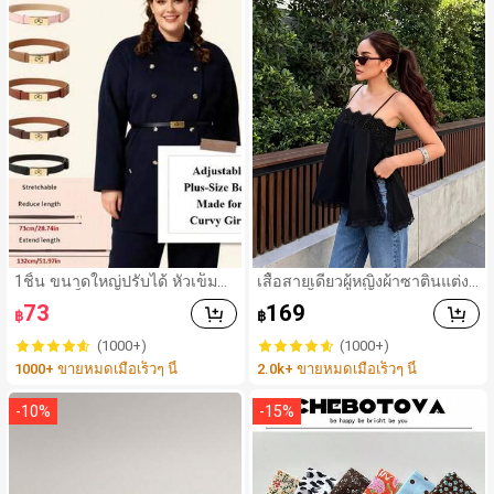
1ชิ้น ขนาดใหญ่ปรับได้ หัวเข็มขั
เสื้อสายเดี่ยวผู้หญิงผ้าซาตินแต่งลู
ดสีทอง เข็มขัดแบบสบาย ใช้ได้กั
กไม้ - เสื้อสายเดี่ยวฤดูร้อนสีขากี
73
169
฿
฿
บกางเกงยีนส์, เสื้อผ้าลำลอง, เสื้อ
มีรอยผ่าด้านข้างที่น่าดึงดูด ลำล
แจ็คเก็ต, ชุดเดรส, เข็มขัดหนังสัม
องสีดำ สำหรับเธอ
(1000+)
(1000+)
ผัสแบบโบฮีเมียน สำหรับใส่ในชีวิ
1000+ ขายหมดเมื่อเร็วๆ นี้
2.0k+ ขายหมดเมื่อเร็วๆ นี้
ตประจำวัน ใช้ได้ในฤดูใบไม้ร่วง,
ฤดูใบไม้ร่วง, ฮัลโลวีน
-
10
%
-
15
%