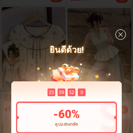
100+ ขายแล้ว
เข็มขัดรัดเอว สง่างาม คอล
เลกชันฤดูใบไม้ผลิ/ฤดูร้อน
ออกแบบมาสำหรับผู้หญิง
โดยเฉพาะ
ยินดีด้วย!
23
59
48
8
:
:
.
(100+)
(100+)
SHEIN Elenzya เสื้อเบลาส์
-
6
%
เสื้อครอปผู้หญิงสีพื้น ลายจุด
500+ ขายแล้ว
100+ ขายแล้ว
แขนพัฟแต่งระบายสีพื้น
ดีไซน์ฤดูร้อน คอคล้องคอ เปิด
(100+)
สีน้ำเงินสำหรับผู้หญิง, เสื้อ
(100+)
หลัง ชายระบาย รัดเอว แขนกุด
196
209
฿
฿209
฿
-
60
%
ครอปเข้ารูปผูกโบว์คอวีตัด
500+ ขายแล้ว
สีขาว สไตล์ Vacationcore
100+ ขายแล้ว
กันสำหรับฤดูร้อน
คูปองbundle