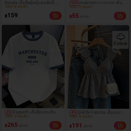
Resyla เสื้อยืดผู้หญิงคอตัดสี,
mulinsen กางเกงขาสั้น
-
50
%
(1000+)
(1000+)
หลากสี, ลายพิมพ์แมวน่ารัก, เสื้อ
กีฬาผู้หญิง ดีไซน์ปลายเปิด
100+ ขายแล้ว
100+ ขายแล้ว
สำหรับออกไปเที่ยวฤดูร้อน,
เอวยืดหยุ่น กางเกงขาสั้น
159
55
฿
฿
฿109
ดีไซน์กราฟิก, ความรู้สึก
ลำลองกีฬาฤดูร้อน ความ
(1000+)
(1000+)
พรีเมียม, ลำลองอเนกประสงค์,
ยาว 3/4
100+ ขายแล้ว
100+ ขายแล้ว
สวมใส่ประจำวัน, กลางแจ้ง,
ช้อปปิ้ง, การเดินทาง เสื้อผ้า
กลางแจ้ง
Daypath เสื้อยืดแขนสั้น
SHEIN Franclia เสื้อเบลาส์
-
5
%
-
4
%
(100+)
(100+)
พิมพ์ลายตัวอักษรและ
สั้นสีน้ำเงินลายทางน่ารัก
100+ ขายแล้ว
สโลแกนตัดขอบสีตัดกัน
100+ ขายแล้ว
แต่งระบาย เซ็กซี่ เปิดหลัง
265
191
฿
฿279
฿
สำหรับผู้ชาย, ลำลองและ
฿199
คอเว้าลึก
(100+)
(100+)
ทันสมัย