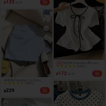
133
฿
฿139
100+ ขายแล้ว
(100+)
SHEIN Franclia เสื้อเบลาส์
-
4
%
300+ ขายแล้ว
สีครีมขาวนุ่มนวล เอวรูด,
(100+)
แต่งขอบตัดกัน + โบว์ผูก,
172
฿
฿179
แขนพอง จับคู่กับกระโปรง
300+ ขายแล้ว
ชายระบาย, ลดอายุและดูดี,
(500+)
SHEIN Franclia กระโปรง
นุ่มและเก๋ไก๋สำหรับใส่ทุก
300+ ขายแล้ว
กางเกงลายทางชายไม่สมมาตร
วัน
(500+)
สำหรับผู้หญิง, ฤดูร้อน
229
฿
300+ ขายแล้ว