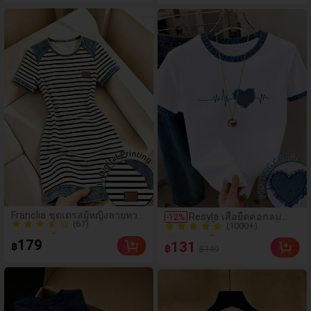
100+ ขายแล้ว
100+ ขายแล้ว
(67)
(1000+)
Franclia ชุดเดรสผู้หญิงลายทาง
Resyla เสื้อยืดคอกลม
-
12
%
80+ ขายแล้ว
300+ ขายแล้ว
สีดำขาวแบบแพตช์เวิร์ก
แขนสั้นลายหัวใจสีบล็อก
(67)
เอฟเฟกต์เดนิม สำหรับฤดูร้อน
(1000+)
ลำลองสำหรับผู้หญิง, ฤดู
179
131
฿
฿
รุ่นใหม่ พิมพ์ดิจิทัลลายทางแบบ
฿149
80+ ขายแล้ว
ร้อน
300+ ขายแล้ว
ไม่เดนิม ดีไซน์นิช แขนสั้น