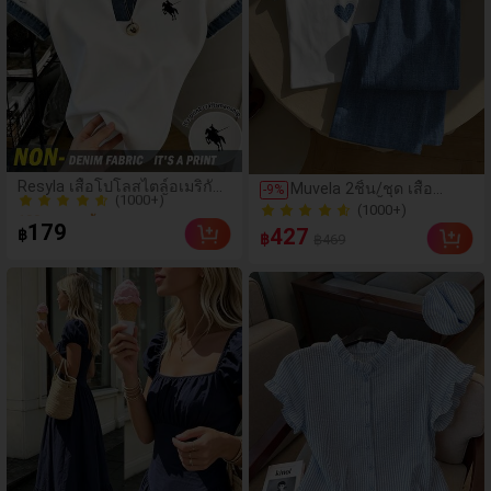
(1000+)
Resyla เสื้อโปโลสไตล์อเมริกัน
Muvela 2ชิ้น/ชุด เสื้อ
-
9
%
100+ ขายแล้ว
เรโทรสำหรับผู้หญิง, เสื้อยืดแขน
คอกลมแขนสั้นและกางเกง
(1000+)
(1000+)
สั้นสำหรับผู้หญิง, ลายม้า, สไตล์
ลายทาง, ลำลองเรียบง่าย
179
(1000+)
427
฿
Y2K, เสื้อโปโลแขนสั้นแบบคัล
฿
100+ ขายแล้ว
฿469
ย้อนยุคหรูหรา
เลอร์บล็อกสำหรับผู้หญิง
อเนกประสงค์อุ่นเดนิมลาย
หัวใจ, ชุดชายหาด, ชุดพัก
ผ่อน, ชุดฤดูร้อนสำหรับผู้
หญิง