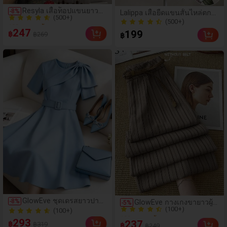
(500+)
Resyla เสื้อท็อปแขนยาว
-
8
%
Lalippa เสื้อยืดแขนสั้นไหล่ตก
100+ ขายแล้ว
ลายทางปะติดลำลอง
ทรงหลวมพิมพ์ลายแมวและ
(500+)
(500+)
สำหรับผู้หญิง, เหมาะ
ดอกไม้แบบดิจิทัลสำหรับผู้หญิง
247
(500+)
199
฿
฿269
สำหรับใส่ไปทำงานและใส่
฿
100+ ขายแล้ว
ในชีวิตประจำวัน
(100+)
GlowEve ชุดเดรสยาวปาน
-
8
%
GlowEve กางเกงขายาวผู้
-
5
%
100+ ขายแล้ว
กลางทรงเอ คอปกกลม
หญิงลายทาง ลำลอง
(100+)
แขนสั้น ผูกโบว์ใหญ่ สไตล์
(100+)
อเนกประสงค์ สำหรับใส่ทุก
(100+)
293
237
฿
฿319
เก๋ไก๋ สำหรับใส่ทำงาน มี
฿
฿249
วันและเดินทาง