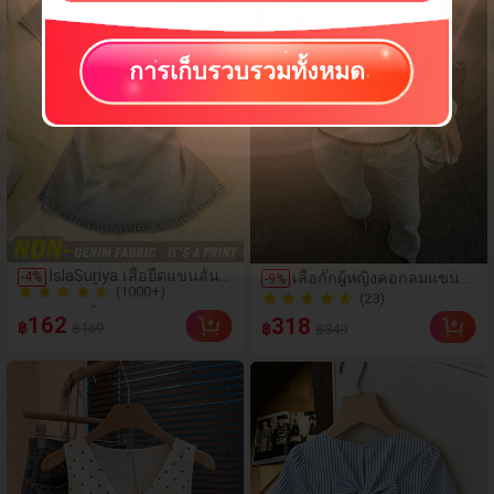
การเก็บรวบรวมทั้งหมด
(1000+)
IslaSuriya เสื้อยืดแขนสั้นผู้
เสื้อกั๊กผู้หญิงคอกลมแขน
-
4
%
-
9
%
100+ ขายแล้ว
หญิงสีพื้นจีบแบบสบายๆ
กุดใหม่ฤดูใบไม้ร่วง/ฤดู
(23)
(1000+)
อเนกประสงค์สำหรับใส่
หนาว ลายพิมพ์แว่นตาและ
(23)
162
318
฿
฿169
฿
ประจำวัน
฿349
สุนัขดัชชุนน่ารักและสร้อย
100+ ขายแล้ว
คอไข่มุก ขอบตัดสี เสื้อกั๊ก
ถัก เหมาะสำหรับฤดูร้อน