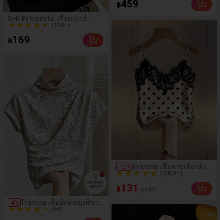
(1000+)
459
฿
(100+)
SHEIN Franclia เสื้อเบลาส์
100+ ขายแล้ว
ลายตารางหมากรุกวินเทจ
(100+)
สำหรับผู้หญิง, เสื้อเชิ้ตแขนพัฟ
169
฿
คอปกปีเตอร์แพนระบายลูกไม้,
100+ ขายแล้ว
เสื้อลายสก๊อตสีน้ำเงินขาวติด
กระดุมด้านหลัง, เสื้อเบลาส์ลำ
ลองสไตล์เรโทรพรีปปี้
(1000+)
Franclia เสื้อสายเดี่ยวผ้า
-
12
%
100+ ขายแล้ว
ซาตินปะติดลูกไม้เข้ารูป
(1000+)
สุดเซ็กซี่, เสื้อกั๊กเก๋ไก๋
131
฿
฿149
สำหรับวันหยุดพักผ่อนริม
100+ ขายแล้ว
ทะเลฤดูร้อนสำหรับผู้หญิง
(64)
Franclia เสื้อยืดผู้หญิงสีขาว
-
4
%
100+ ขายแล้ว
แขนสั้นทรงเข้ารูปจีบสีพื้น
(64)
สไตล์ลำลองอเนกประสงค์