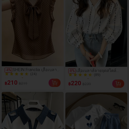
ผ่อนผู้หญิง
(24)
(89)
SHEIN Franclia เสื้อเบลาส์
-
4
%
เสื้อเบลาส์ลายจุดสไตล์
-
8
%
50+ ขายแล้ว
100+ ขายแล้ว
แขนกุดลายจุดสีน้ำตาลวิน
ฝรั่งเศสฤดูใบไม้ร่วง, ทรง
(24)
เทจ คอผูกโบว์พร้อมระบาย
(89)
เข้ารูป, แขนยาวคอวี,
210
220
฿
฿219
ที่วงแขน เสื้อชีฟองหรูหรา
฿
฿239
50+ ขายแล้ว
สไตล์ใหม่ฤดูใบไม้ผลิ,
100+ ขายแล้ว
สำหรับผู้หญิง
ป้องกันแสงแดด, ใส่ไป
ทำงานและลำลอง สีขาว