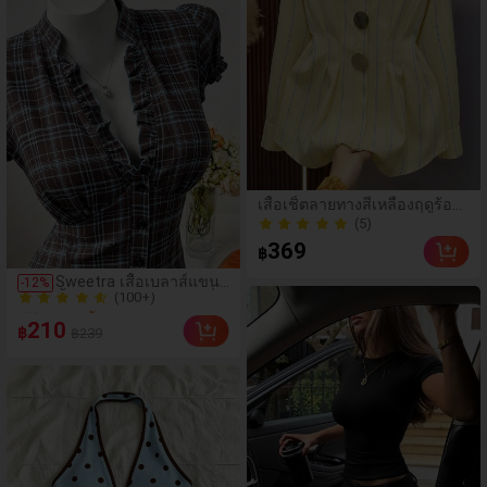
เสื้อเชิ้ตลายทางสีเหลืองฤดูร้อน
เอวรัด สไตล์ลำลองสำหรับเดิน
(5)
ทางไปทำงาน ผ้าฝ้ายผสม
(5)
369
฿
กระดุมหน้า เสื้ออเนกประสงค์
(100+)
Sweetra เสื้อเบลาส์แขน
-
12
%
100+ ขายแล้ว
สั้นเข้ารูปไซซ์ใหญ่ แฟชั่น
(100+)
มินิมอลอเนกประสงค์ ลาย
210
฿
฿239
จุด ดีไซน์เฉพาะตัว หรูหรา
100+ ขายแล้ว
หวาน