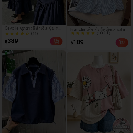
(1000+)
Cévolie ชุดยาวสีน้ำเงินเข้ม คอ
Franclia เสื้อเชิ้ตผู้หญิงแขนสั้น
600+ ขายแล้ว
เหลี่ยม จับจีบ เอวเข้ารูป ที่ช่วย
(11)
คอระบายกระดุมเดี่ยวลายทาง
เสริมรูปร่าง และสามารถสวมใส่
(1000+)
(11)
389
189
฿
แบบเปิดไหล่ได้ เหมาะสำหรับฤดู
฿
600+ ขายแล้ว
ใบไม้ผลิ ฤดูร้อน และวันหยุดพัก
ผ่อนที่ชายหาด