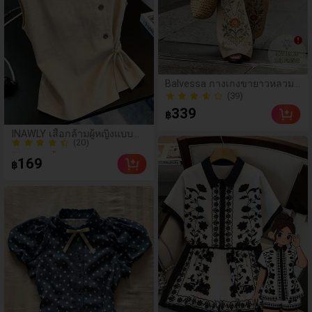
ชุดฤดูร้อนสำหรับผู้หญิง,
ชุด 2 ชิ้น, ชุดสีน้ำเงิน
สำหรับผู้หญิง, ชุดสีขาว
สำหรับผู้หญิง, ชุด 2 ชิ้น
สำหรับผู้หญิง
Balvessa กางเกงขายาวหลวม
ขาบานลำลองสำหรับผู้หญิง ปัก
(39)
ลายดอกไม้ มีกระเป๋า สำหรับใส่
(39)
339
฿
ไปเที่ยวพักผ่อน
(20)
INAWLY เสื้อกล้ามผู้หญิงแบบ
70+ ขายแล้ว
ใหม่ ลำลอง ทรงหลวม ดีไซน์
(20)
พรางหุ่น ผูกเชือก แขนกุด
169
฿
70+ ขายแล้ว