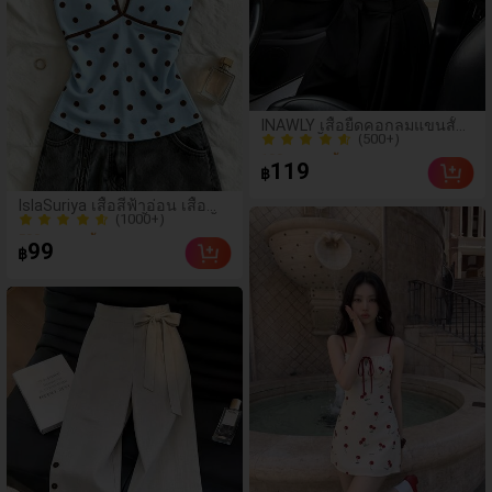
(500+)
INAWLY เสื้อยืดคอกลมแขนสั้น
100+ ขายแล้ว
เข้ารูปสีพื้นสำหรับผู้หญิง ฤดู
(500+)
ร้อน
119
฿
100+ ขายแล้ว
(1000+)
IslaSuriya เสื้อสีฟ้าอ่อน เสื้อ
500+ ขายแล้ว
ลายจุด ชุดผู้หญิง เสื้อผู้หญิง เสื้อ
(1000+)
กล้ามแบบสบายๆ เสื้อแฟชั่นที่
99
฿
กำลังเป็นที่นิยม เสื้อย2k เสื้อย2k
500+ ขายแล้ว
เสื้อผ้า เสื้อหรูหรา เสื้อคล้องคอ
เสื้อเซ็กซี่ เสื้อ