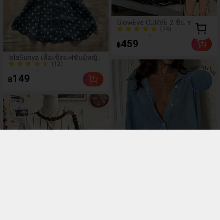
(74)
GlowEve CURVE 2 ชิ้น ชุดเดรส
100+ ขายแล้ว
ขนาดใหญ่พิเศษ พิมพ์ลายเสื้อ
(74)
เชิ้ตปกและกางเกงขาสั้น ชุดฤดู
459
฿
ร้อนสำหรับผู้หญิง
100+ ขายแล้ว
(12)
IslaSuriya เสื้อเชิ้ตแฟชั่นผู้หญิง
70+ ขายแล้ว
แต่งโบว์ ลายจุด กระดุมแถว
(12)
เดียว แขนพอง เน้นเอว
149
฿
70+ ขายแล้ว
Cévolie เดรสรัดรูปเอว
-
15
%
เข้ารูปทรงหลวม พิมพ์ลาย
(1000+)