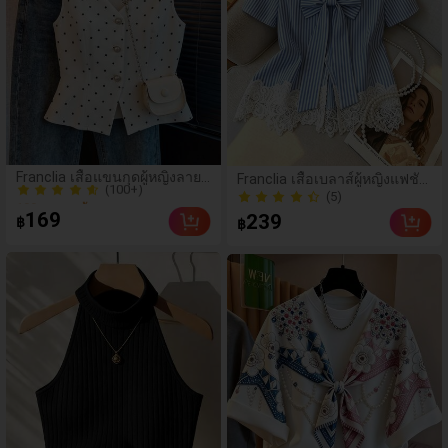
(100+)
Franclia เสื้อแขนกุดผู้หญิงลาย
Franclia เสื้อเบลาส์ผู้หญิงแฟชั่น
100+ ขายแล้ว
จุดสไตล์ลำลอง สำหรับฤดูร้อน
คอกลม ลายทาง แต่งลูกไม้ต่อ
(5)
(100+)
วันหยุด และใส่ไปทำงาน
ผ้า แขนสั้น
(5)
169
239
฿
฿
100+ ขายแล้ว