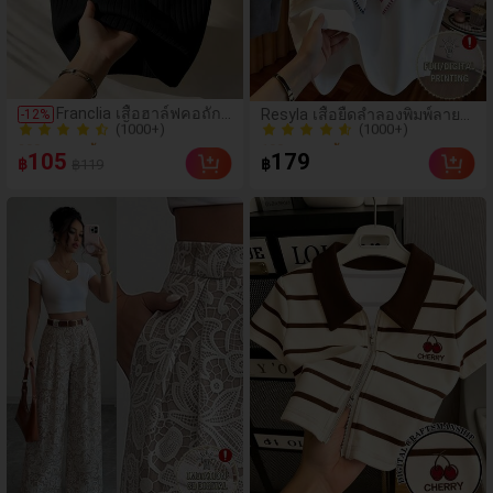
(1000+)
(1000+)
Franclia เสื้อฮาล์ฟคอถัก
Resyla เสื้อยืดลำลองพิมพ์ลาย
-
12
%
200+ ขายแล้ว
100+ ขายแล้ว
ลายร่องสีพื้นสไตล์มินิมอล
ปักลูกปัดรูปโบว์ขนาดใหญ่
(1000+)
(1000+)
สำหรับผู้หญิง, ใส่ได้ทุกวัน,
สำหรับผู้หญิง
105
179
฿
฿
฿119
สำหรับฤดูร้อน
200+ ขายแล้ว
100+ ขายแล้ว