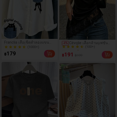
(100+)
Franclia เสื้อเชิ้ตลำลองแขน
Cévolie เสื้อกล้ามแฟชั่น
-
4
%
50+ ขายแล้ว
ยาวกระดุมเดี่ยวลายการ์ตูนแมว
(1000+)
ปาร์ตี้ทรงเข้ารูป เซ็กซี่ คอ
สำหรับผู้หญิง
(100+)
เดรป คอคาวล์ จับย่น แต่ง
(1000+)
179
191
฿
฿
฿199
ลูกไม้ ดีไซน์ต่อผ้า เปิดหลัง
50+ ขายแล้ว
แขนกุด