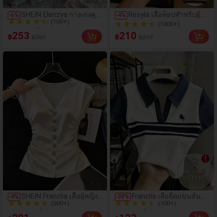
(100+)
SHEIN Elenzya กางเกงคู
Resyla เสื้อท็อปสำหรับผู้
-
6
%
-
4
%
80+ ขายแล้ว
ลอตลายจุดเอวสูงแบบใหม่
หญิงลายทางพิมพ์ลายตัว
(1000+)
(100+)
สำหรับฤดูใบไม้ผลิ/ฤดูร้อน,
อักษรและเชอร์รี่ สไตล์
(1000+)
253
210
฿
฿
฿269
฿219
สไตล์หรูหราเหมาะสำหรับ
ลำลอง ใส่ได้ทุกวัน
80+ ขายแล้ว
ใส่ในชีวิตประจำวันและ
ทำงาน, ให้ความรู้สึกวินเทจ
สำหรับฤดูรับปริญญา,
เทศกาลดนตรี, การแข่งม้า
ดาร์บี้, วันประกาศอิสรภาพ
(500+)
(100+)
SHEIN Franclia เสื้อผู้หญิง
Franclia เสื้อยืดแขนสั้น
-
4
%
-
38
%
200+ ขายแล้ว
50+ ขายแล้ว
ผ้าซาตินสไตล์ฝรั่งเศส คอวี
คอโปโลคอวีผู้หญิง ต่อผ้า
(500+)
(100+)
ติดกระดุม จีบเอว สำหรับ
เดนิมเทียม ลายขี่ม้าและ