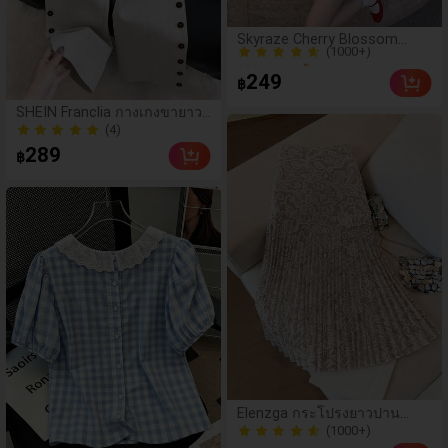
(1000+)
Skyraze Cherry Blossom
100+ ขายแล้ว
Print Ruched Bust Cami
(1000+)
Dress, ฤดูใบไม้ผลิ
249
฿
100+ ขายแล้ว
SHEIN Franclia กางเกงขายาวผู้
หญิงเอวสูงขาบานแบบผูกข้าง
(4)
สำหรับต้นฤดูใบไม้ร่วง สไตล์
(4)
289
฿
ลำลอง ดีไซน์ผูกข้างเอวสูง แต่ง
กระดุมข้างและผ่าข้าง ผ้าทิ้งตัว
ทรงหลวมขาบานช่วยเสริมรูป
ร่างขา สไตล์จีนอ่อนหวานสง่า
งาม เหมาะสำหรับใส่ไปทำงาน
ประจำวันและเดินทาง
Elenzga กระโปรงยาวปาน
กลางจับจีบลูกไม้ลายดอกไม้
(1000+)
สำหรับผู้หญิง