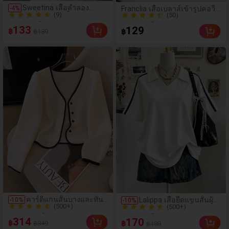
(9)
(50)
Sweetina เสื้อลำลอง
-
4
%
Franclia เสื้อเบลาส์เข้ารูปคอวี
60+ ขายแล้ว
70+ ขายแล้ว
แฟชั่นผู้หญิงสีพื้นแต่ง
ลายทางสำหรับวันหยุดพักผ่อน
(9)
ระบายอเนกประสงค์
(50)
สบายๆ ฤดูร้อนสำหรับผู้หญิง
133
129
฿
฿139
฿
60+ ขายแล้ว
70+ ขายแล้ว
(500+)
(500+)
คาร์ดิแกนสั้นบางและทัน
Lalippa เสื้อยืดแขนสั้นผู้
-
10
%
-
10
%
100+ ขายแล้ว
60+ ขายแล้ว
สมัยสวยงามสำหรับสตรี
หญิงคอวีปกคอเสื้อไหล่ตก
(500+)
(500+)
สายถัก งานคราฟต์แฟชั่น
314
170
฿
฿349
฿
฿189
มินิมอล ของขวัญสำหรับ
100+ ขายแล้ว
60+ ขายแล้ว