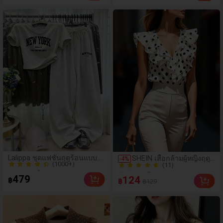
เพื่อน
(1000+)
(11)
Lalippa ชุดแฟชั่นฤดูร้อนแบบ
SHEIN เสื้อกล้ามผู้หญิงฤดู
-
4
%
60+ ขายแล้ว
50+ ขายแล้ว
สบายๆ ลายพิมพ์ตัวอักษร New
ใบไม้ผลิ/ฤดูร้อน ใหม่ สไตล์
(1000+)
York ชุดเสื้อยืดลายพิมพ์
(11)
มินิมอลลำลองหรูหรา สี
479
124
฿
฿
Brooklyn เหมาะสำหรับใส่
฿129
60+ ขายแล้ว
บล็อก ลายจุด คอวี
50+ ขายแล้ว
ประจำวันและออกกำลังกาย ชุด
แพตช์เวิร์ก ชายระบาย
สองชิ้นสำหรับผู้หญิง
แขนกุด ทรงเข้ารูป
อเนกประสงค์, เสื้อผู้หญิง
ฤดูใบไม้ผลิ/ฤดูร้อน, เสื้อ
หรูหราผู้หญิง, เสื้อเที่ยวพัก