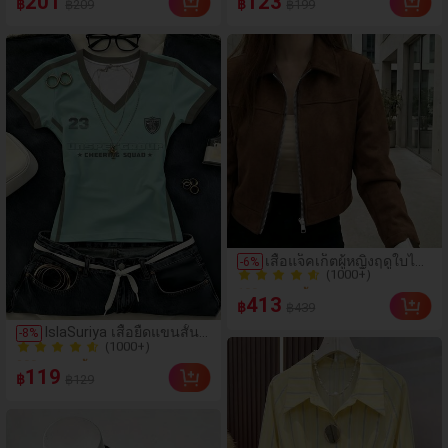
201
123
฿
฿
฿209
฿199
ฤดูร้อน สไตล์หรูหรา
ลายทาง
200+ ขายแล้ว
50+ ขายแล้ว
เหมาะสำหรับใส่ไปทำงาน
และวันหยุด
(1000+)
เสื้อแจ็คเก็ตผู้หญิงฤดูใบไม้
-
6
%
100+ ขายแล้ว
ผลิ/ใบไม้ร่วง สีพื้น หนัง
(1000+)
เทียม สไตล์ปกคอเสื้อ ซิป
413
฿
฿439
ขึ้น แขนยาว สไตล์ลำลอง
100+ ขายแล้ว
วิทยาลัย สนามบิน เสื้อนอก
(1000+)
IslaSuriya เสื้อยืดแขนสั้น
-
8
%
สีน้ำตาล สไตล์สบายๆ ฤดู
200+ ขายแล้ว
เข้ารูปคอวีพิมพ์ลายตัวเลข
ใบไม้ร่วง
(1000+)
ลำลองสำหรับผู้หญิง
119
฿
฿129
200+ ขายแล้ว