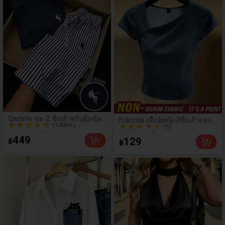
(1000+)
(6)
Qadelle ชุด 2 ชิ้นสำหรับผู้หญิง
Franclia เสื้อผู้หญิงสีพื้นลำลอง
100+ ขายแล้ว
200+ ขายแล้ว
ฤดูร้อนแบบสบายๆ สำหรับใส่ทุก
อเนกประสงค์สำหรับใส่ประจำ
(1000+)
วัน, กางเกงขายาวลายทาง
(6)
วัน
449
129
฿
฿
สีน้ำเงินเข้มและสีขาว, เสื้อยืด
100+ ขายแล้ว
200+ ขายแล้ว
แขนสั้นคอกลมปักลายรัดรูป