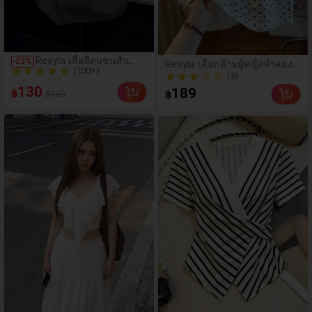
(100+)
Resyla เสื้อยืดแขนสั้น
-
23
%
Resyla เสื้อกล้ามผู้หญิงลำลอง
200+ ขายแล้ว
คอกลมพิมพ์ลายตัวอักษร
ฤดูร้อน พิมพ์ลายจุด แต่งลูกไม้
(3)
(100+)
สำหรับผู้หญิง สวมใส่ได้ทุก
130
(3)
189
฿
฿169
วัน สไตล์ลำลอง
฿
200+ ขายแล้ว