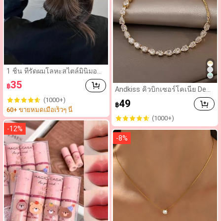
1 ชิ้น ที่รัดผมโลหะสไตล์มินิมอลร
ะดับไฮเอนด์สำหรับผู้หญิง เรียบง่
35
฿
ายและหรูหรา อุปกรณ์เสริมผม
Andkiss คิวบิกเซอร์โคเนีย Dec
or สร้อยข้อมือ
(1000+)
49
฿
60+ ขายหมดเมื่อเร็วๆ นี้
(1000+)
-
12
%
-
8
%