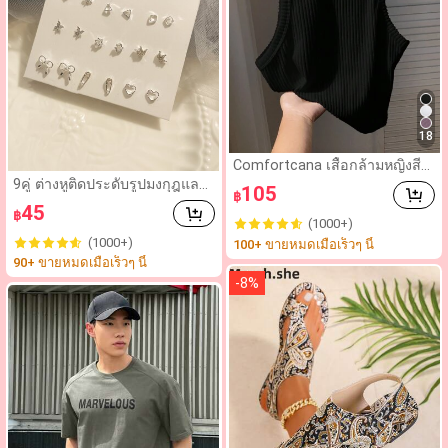
18
Comfortcana เสื้อกล้ามหญิงสีเรี
ยบ ลายขีด ถักแปรง เหมาะสำหรั
9คู่ ต่างหูติดประดับรูปมงกุฎและ
105
฿
บสวมใส่ประจำวัน
โบว์ สำหรับวันวาเลนไทน์ แม่ วัน
45
฿
แม่ ของขวัญ
(1000+)
(1000+)
100+ ขายหมดเมื่อเร็วๆ นี้
90+ ขายหมดเมื่อเร็วๆ นี้
-
8
%