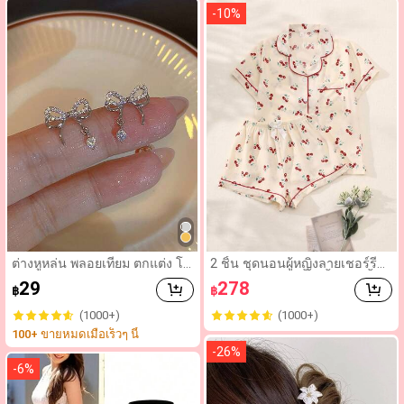
ลพลัม, สติกเกอร์ติดเล็บแบบเต็มแ
-
10
%
ผ่นเหมาะสำหรับผู้หญิงและเด็กผู้
หญิง ชุดประกอบด้วยสติกเกอร์ก
าว 1 แผ่นและตะไบเล็บขนาดเล็ก
1 อัน, เจลลี่เจลสีสุ่ม, อุปกรณ์ดูแล
เล็บ. อุปกรณ์ทำเล็บ
ต่างหูหล่น พลอยเทียม ตกแต่ง โบ
2 ชิ้น ชุดนอนผู้หญิงลายเชอร์รี่
ว์
สำหรับฤดูร้อน, เสื้อเชิ้ตแขนสั้นติ
29
278
฿
฿
ดกระดุมและกางเกงขาสั้น, ชุดอ
ยู่บ้านลำลอง
(1000+)
(1000+)
100+ ขายหมดเมื่อเร็วๆ นี้
-
26
%
-
6
%