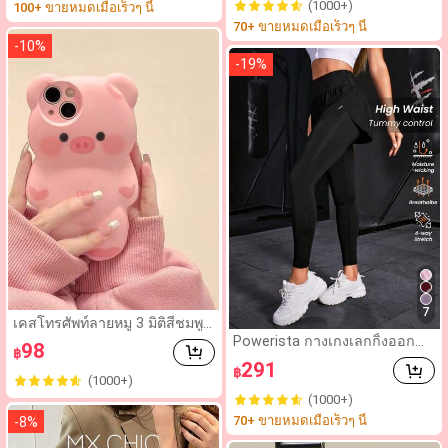
(1000+)
100+ ขายหมดเมื่อเร็วๆ นี้
ช้ประจำวัน
ส่ได้ทุกวัน วันหยุด และงานปาร์ตี้
70+ ขายหมดเมื่อเร็วๆ นี้
-
10
%
-
19
%
7
เคสโทรศัพท์ลายหมู 3 มิติสีชมพูสุ
ดน่ารักสไตล์เกาหลีสำหรับ IPho
Powerista กางเกงเลกกิ้งออกกำ
98
฿
ne 14 Pro Max/13/12/11 กันน้ำ
ลังกายสำหรับผู้หญิง 2 In 1
291
กันกระแทก กันตก กันรอยขีดข่ว
฿
(1000+)
น ของขวัญฤดูใบไม้ผลิ งานเลี้ยง
(1000+)
วันเกิด
70+ ขายหมดเมื่อเร็วๆ นี้
-
8
%