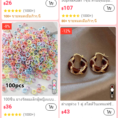
SophiaXuan 1ชิ้น สร้อยข้อมือต
26
฿
นสินค้าเกิดตำหนิ,สำหรับเก็บต่าง
กแต่งสีเขียวกากี่รูปทรงสี่เหลี่ยมจ
107
หู,สร้อยคอ,เครื่องประดับ,ของขวั
฿
ตุรัสแบบเก๋ เรโทร สวยงาม มินิม
(1000+)
ญขนาดเล็ก,ไปรษณีย์ของพรรคอุ
อล ผลิตจากอัลลอยด์สังกะสี เคลื
(1000+)
100+ ขายหมดเมื่อเร็วๆ นี้
ปกรณ์เสริมกลับโรงเรียน
อบ เหมาะสำหรับผู้หญิงสวมใส่ปร
80+ ขายหมดเมื่อเร็วๆ นี้
ะจำวัน ท่องเที่ยว งานสังสรรค์ งา
นปาร์ตี้ ของขวัญ
-
8
%
-
12
%
25
6
100ชิ้น ยางรัดผมเด็กผู้หญิงแบบง่
ายๆ สีสันสดใส เส้นผ่านศูนย์กลา
ต่างหูห่วง 1 คู่ สไตล์วินเทจแฟชั่น
36
฿
ง 0.8 นิ้ว ขนาดนิ้วมือ ยางรัดผมไ
หรูหรา ประดับคริสตัลและเคลือ
43
ม่ทำลายเส้นผม น่ารัก ที่รัดหางม้
฿
บสีหยดน้ำมัน สำหรับฤดูใบไม้ร่ว
(1000+)
า อุปกรณ์เสริมผม เหมาะสำหรับใ
ง/ฤดูหนาว เหมาะสำหรับผู้หญิง ใ