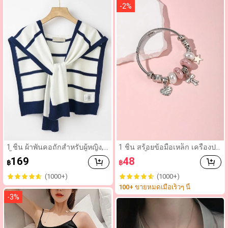
-
2
%
1 ชิ้น ผ้าพันคอถักสำหรับผู้หญิง,
1 ชิ้น สร้อยข้อมือเหล็ก เครื่องปร
ชิ้นตกแต่งไหล่อเนกประสงค์สำห
ะดับมุก จี้โบว์ มุก อุปกรณ์ DIY สี
169
48
฿
฿
รับฤดูใบไม้ผลิ ใบไม้ร่วง ห้องที่มีเ
ชมพู เซรามิกรูปหัวใจ ของขวัญวั
ครื่องปรับอากาศ ฤดูร้อน
นวาเลนไทน์ ของขวัญเพื่อน งาน
(1000+)
(1000+)
ปาร์ตี้ การรวมตัว วันหยุด
100+ ขายหมดเมื่อเร็วๆ นี้
-
3
%