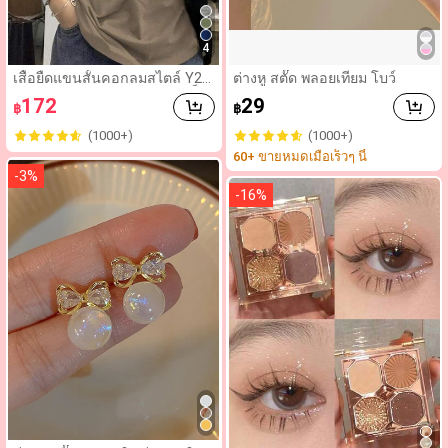
4
เสื้อยืดแขนสั้นคอกลมสไตล์ Y2K
ต่างหู สตั๊ด พลอยเทียม โบว์
ลายแมวน่ารัก สีตัดกัน แขนแร็ก
172
29
฿
฿
แลน สำหรับผู้หญิง แฟชั่นลำลอง
ฤดูร้อน สีน้ำตาล
(1000+)
(1000+)
60+ ขายหมดเมื่อเร็วๆ นี้
-
3
%
-
16
%