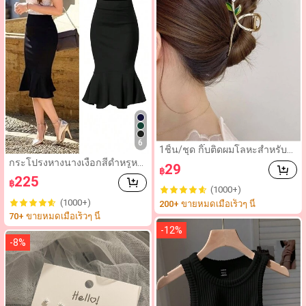
6
1ชิ้น/ชุด กิ๊บติดผมโลหะสำหรับผู้
หญิงพร้อมดอกไม้,ดีไซน์มัดผมหา
กระโปรงหางนางเงือกสีดำหรูหร
29
฿
งม้าและมวยผม สำหรับกิจกรรมก
า ดีไซน์เอวสูง ชายระบาย ซักด้ว
225
ลางแจ้ง,การออกเดท,งานปาร์ตี้ กิ๊
฿
ยเครื่องได้ เหมาะสำหรับกิจกรรม
(1000+)
บติดผมที่หรูหราสำหรับชายหาด
ในฤดูใบไม้ร่วง
(1000+)
200+ ขายหมดเมื่อเร็วๆ นี้
70+ ขายหมดเมื่อเร็วๆ นี้
-
12
%
-
8
%