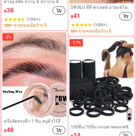
ต่างหู สตั๊ด หวาน & สง่างาม & ห
รูหรา เจ้าหญิงเงือก สไตล์ มุกเทีย
DIKALU สี่สี พาเลตต์ อายแชโดว์
38
฿
ม & ตกแต่ง พลอยเทียม รูปกุทัณ
, ทนทาน เครื่องสำอาง พาเลตต์
41
ฑ์ โลหะผสม สำหรับ ผู้หญิง , สวม
฿
อายแชโดว์ เปลือยกาย ระยิบระยั
(1000+)
ใส่ทุกวัน 1 คู่
บ เม็ดสี อายแชโดว์
(1000+)
200+ ขายหมดเมื่อเร็วๆ นี้
60+ ขายหมดเมื่อเร็วๆ นี้
-
2
%
-
17
%
ครีมจัดทรงคิ้ว 1 ชิ้น สบู่คิ้วไร้สี เ
จลจัดทรงธรรมชาติแบบเสริมทรง
150ชิ้น/10ชิ้น แถบคาดผมแฟชั่น
48
฿
แห้งไว แว็กซ์คิ้ว
มินิมอลน่ารักสะดวกสบายหรูหรา
24