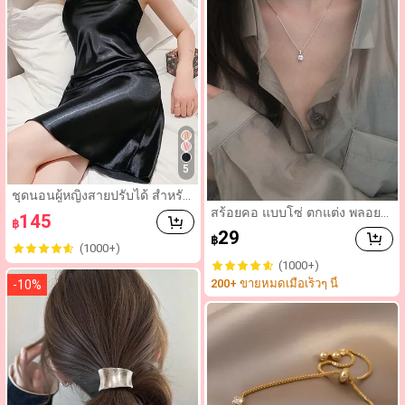
5
ชุดนอนผู้หญิงสายปรับได้ สำหรับ
ฤดูร้อน, ชุดเดรสคามิสำหรับผู้ให
สร้อยคอ แบบโซ่ ตกแต่ง พลอยเ
145
฿
ญ่เลียนแบบผ้าไหม, ชุดนอนที่เบา
ทียม
29
สบายเซ็กซี่สำหรับฤดูใบไม้ผลิ
฿
(1000+)
(1000+)
200+ ขายหมดเมื่อเร็วๆ นี้
-
10
%