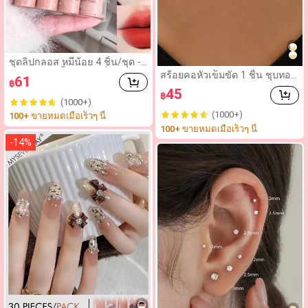
ชุดลิปกลอส หมีน้อย 4 ชิ้น/ชุด -
ลิปสติกมัน เนื้อกำมะหยี่ สำหรับผู้
สร้อยคอหัวเข็มขัด 1 ชิ้น ชุบทอง
61
฿
หญิงและนักเรียน ทาง่าย คงทนน
คำ 18K สแตนเลส โบราณม้วน ป
45
าน
฿
ม 6 กรงเล็บเพชรพลอยเหมาะสำ
(1000+)
หรับผู้หญิงสวมใส่ประจำวันและเ
(1000+)
100+ ขายหมดเมื่อเร็วๆ นี้
ป็นของขวัญวันหยุด
100+ ขายหมดเมื่อเร็วๆ นี้
-
14
%