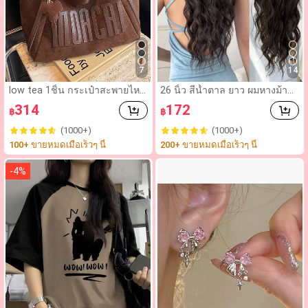
7
14
low tea 1ชิ้น กระเป๋าสะพายไหล่
26 นิ้ว สีน้ำตาล ยาว ผมหางม้าแ
ผ้าหนังกลับเทียมสำหรับผู้หญิง, แ
บบหนีบ ลอนธรรมชาติ,วิกผมหาง
314
172
฿
฿
ฟชั่นวินเทจลำลอง ความจุขนาด
ม้าสังเคราะห์ทนความร้อน, เหมา
ใหญ่ กระเป๋าสะพายไหล่พร้อมซิป
ะสำหรับผู้หญิงและเด็กผู้หญิงใส่ไ
(1000+)
(1000+)
ปิด, เหมาะสำหรับเดินทาง, ช้อปปิ้
ด้ทุกวัน
100+ ขายหมดเมื่อเร็วๆ นี้
200+ ขายหมดเมื่อเร็วๆ นี้
ง, ออกเดท, ของขวัญสำหรับผู้หญิ
ง, เหมาะสำหรับวัยรุ่น, นักศึกษาวิ
ทยาลัย, หนุ่มสาววัยทำงาน (มาพ
-
4
%
ร้อมจี้), กระเป๋าหนังกลับ, กระเป๋า
สำหรับผู้หญิงสไตล์เรโทร, กระเป๋
าโท้ทสำหรับผู้หญิง, สิ่งจำเป็นสำ
หรับวิทยาลัย, กระเป๋าผู้หญิงฤดูใบ
ไม้ร่วงและฤดูหนาวใหม่, กระเป๋า
ฤดูใบไม้ร่วงที่ดีที่สุด, กระเป๋าหนัง
กลับแฟชั่นใหม่ล่าสุดสำหรับผู้หญิ
ง, เข้ากันได้อย่างลงตัวกับชุดฤดูใ
บไม้ร่วง เสื้อผ้าฤดูใบไม้ร่วงสำหรั
บผู้หญิง