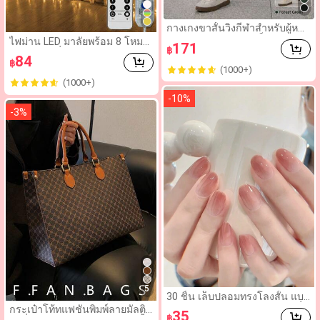
กางเกงขาสั้นวิ่งกีฬาสำหรับผู้หญิ
ง GRIM PANDA แห้งเร็ว เอวยืดห
ไฟม่าน LED มาลัยพร้อม 8 โหมด,
171
฿
ยุ่น มีกระเป๋า สำหรับยิม โยคะ อ
USB ขับเคลื่อนด้วยรีโมทคอนโท
84
อกกำลังกาย ฝึกซ้อมกลางแจ้ง ชุ
฿
รล, สายไฟนางฟ้าเหมาะสำหรับง
(1000+)
ดฟิตเนส เอวสูง
านแต่งงานคริสต์มาสและเทศกา
(1000+)
ลตกแต่งบ้าน
-
10
%
-
3
%
5
30 ชิ้น เล็บปลอมทรงโลงสั้น แบบ
กดติด ไล่สีชมพูอ่อนนู้ด สไตล์ญี่ปุ่
กระเป๋าโท้ทแฟชั่นพิมพ์ลายมัลติฟั
35
฿
น ใช้ซ้ำได้ ครบชุด ประกอบด้วย