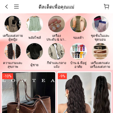
ดีลเด็ดเพื่อคุณแม่
เครื่องแต่งกาย
เครื่อง
ชุดชั้นในและ
พลัสไซส์
รองเท้า
ผู้หญิง
ประดับ & นาฬิ
ชุดนอน
กา
ความงามและ
กีฬาและกลาง
บ้าน & ที่อยู่
เครื่องตกแต่ง
ผู้ชาย
สุขภาพ
แจ้ง
อาศัย
เครื่องแต่งกาย
-
10
%
-
9
%