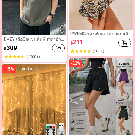
PWIIMG รองเท้าแตะแบบแบนติด
ตีนตุ๊กแกพิมพ์ลายดอกทานตะวัน
DAZY เสื้อยืดแขนสั้นพิมพ์ตัวอักษ
211
฿
สไตล์โบฮีเมียนสำหรับผู้หญิง, รอ
รขนาดใหญ่สำหรับผู้ชาย สำหรับ
309
งเท้าแตะแบบแบนเปิดนิ้วเท้าดีไซ
฿
ฤดูร้อน ฤดูใบไม้ร่วง เสื้อยืดกราฟิ
(500+)
น์ย้อนยุคแบบยุโรปและแฟชั่นลำ
กอีสเตอร์
(1000+)
ลอง, รองเท้าแตะ, ชุดฤดูใบไม้ผลิ
ฤดูร้อน
-
22
%
-
15
%