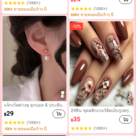
฿
สไตล์สตรีทแคชชวลสีดำ สำหรับ
(1000+)
ผู้หญิง อุปกรณ์เสริมผมสำหรับจัด
(1000+)
300+ ขายหมดเมื่อเร็วๆ นี้
แต่งทรงผมประจำวัน กีฬา และก
600+ ขายหมดเมื่อเร็วๆ นี้
ารเดินทาง
-
10
%
แจ็กเก็ตต่างหู ลูกบอล & ประดับ
มุกเทียม
24ชิ้น ชุดสติกเกอร์ติดเล็บรูปทรง
29
฿
โลงศพ, อัปเกรดงานศิลปะบนเล็บ
35
฿
ของคุณได้ทันที! ลายดอกไม้สีน้ำ
(1000+)
ตาลที่หรูหราและทันสมัย, เล็บปล
(1000+)
100+ ขายหมดเมื่อเร็วๆ นี้
อมสีน้ำตาลแดง, เล็บปลอมสีน้ำต
าลแดงสวยงาม, เล็บปลอมสีน้ำตา