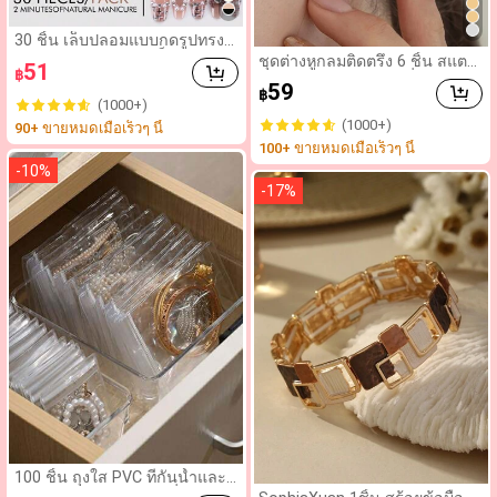
30 ชิ้น เล็บปลอมแบบกดรูปทรงอั
ลมอนด์ขนาดกลาง, เล็บปลอมลา
ชุดต่างหูกลมติดตรึง 6 ชิ้น สแตน
51
฿
ยโบว์มุกสีตัดกันสไตล์ญี่ปุ่นและเ
เลสไทเทเนียม เพชรซีซี่, แหวนจมู
59
กาหลีหวานและเท่สำหรับผู้หญิง,
฿
ก/ปาก เครื่องประดับ สำหรับผู้ห
(1000+)
จับคู่กับกาวเจลลี่และแถบขัด, เห
ญิงสวมใส่ทุกวัน
(1000+)
90+ ขายหมดเมื่อเร็วๆ นี้
มาะสำหรับงานปาร์ตี้และการเต้
นรำของผู้หญิง
100+ ขายหมดเมื่อเร็วๆ นี้
-
10
%
-
17
%
100 ชิ้น ถุงใส PVC ที่กันน้ำและแ
ยก,กันการเกิดออกซิเดชั่น,ป้องกั