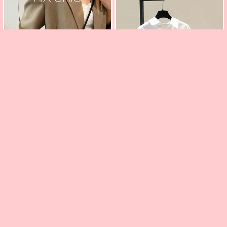
14
1ชิ้น กระเป๋าถือผู้หญิง สีพื้น หนัง
8
PU มีซิปปิด, เหมาะสำหรับใช้ออก
257
฿
เดท และให้เป็นของขวัญ
เสื้อเชิ้ตสตรีแขนยาวทรงหลวมป
กเสื้อแบบมินิมอล, ดีไซน์ปกเสื้อเ
(1000+)
309
฿
ชิ้ตและชายเสื้อไม่สมมาตร สีขาว
ฤดูใบไม้ผลิ
(1000+)
-
10
%
-
3
%