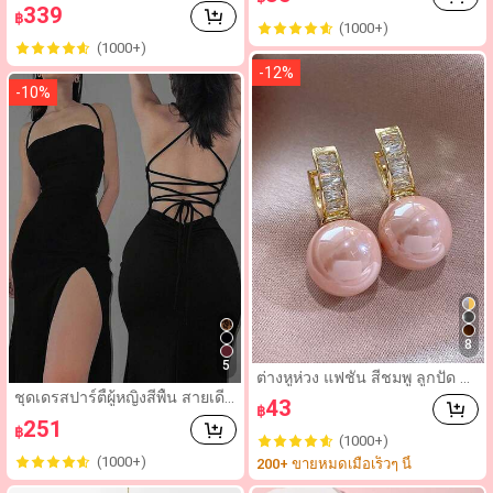
งก์ชั่นสำหรับเดินทางและช้อปปิ้ง
339
เจลลี่เจล 1 ชิ้น และ บัฟเฟอร์บล็อ
฿
ความจุขนาดใหญ่พิเศษ กระเป๋าถื
(1000+)
ก 1 ชิ้น เหมาะสำหรับงานปาร์ตี้,
อวินเทจ กระเป๋าถือและกระเป๋าส
(1000+)
งานแต่งงาน และของใช้ในชีวิตป
ะพายวินเทจ กระเป๋าถือ/กระเป๋า
ระจำวัน
สตางค์แฟชั่นสำหรับผู้หญิง กระเ
-
12
%
ป๋าเป้ กระเป๋าโท้ทสำหรับโรงเรีย
-
10
%
น เหมาะสำหรับ Back To Schoo
l กระเป๋าถือผู้หญิง กระเป๋าสะพาย
สไตล์วินเทจ
8
5
ต่างหูห่วง แฟชั่น สีชมพู ลูกปัด ต
กแต่ง พลอยเทียม สำหรับ ผู้หญิง
ชุดเดรสปาร์ตี้ผู้หญิงสีพื้น สายเดี่ย
43
฿
สำหรับ งานปาร์ตี้ 1 คู่
วบาง เปิดหลัง จับจีบสะโพก ผ่าสูง
251
฿
เซ็กซี่ แขนกุด สำหรับฤดูกลับไปโ
(1000+)
รงเรียน
(1000+)
200+ ขายหมดเมื่อเร็วๆ นี้