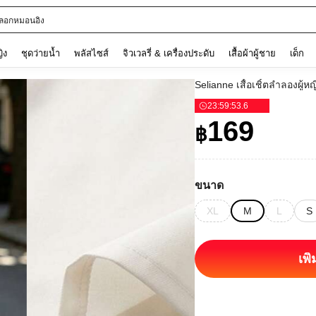
ลอกหมอนอิง
ญิง
ชุดว่ายน้ำ
พลัสไซส์
จิวเวลรี่ & เครื่องประดับ
เสื้อผ้าผู้ชาย
เด็ก
Selianne เสื้อเชิ้ตลำลองผู้
23
:
59
:
53
.
3
169
฿
ขนาด
XL
M
L
S
เพิ