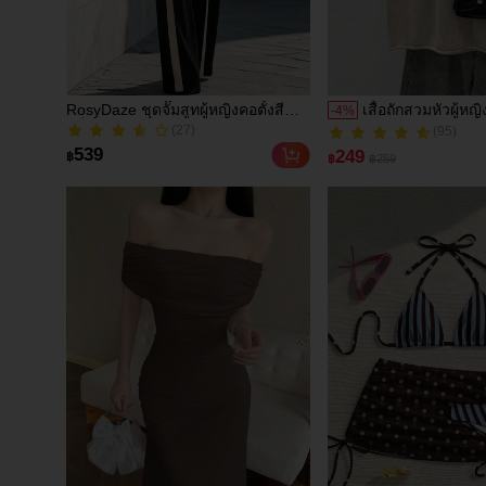
RosyDaze ชุดจั๊มสูทผู้หญิงคอตั้งสี
เสื้อถักสวมหัวผู้หญ
-
4
%
บล็อก มีกระเป๋า แขนกุด สไตล์หรูหรา
สไตล์ลำลองหรูหรา 
(27)
(95)
แขนแร็กแลน เนื้อ
(27)
(95)
539
249
฿
฿
฿259
เล็กน้อย น้ำหนัก
ทรงหลวม สำหรับใ
ไปทำงาน พบปะสัง
มินิมอลเรียบหรู แ