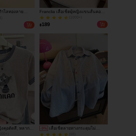
อกำไลทองลาย
Franclia เสื้อเชิ้ตผู้หญิงแขนสั้นคอ
(1000+)
4)
ลากสีเคลือบวิน
ระบายกระดุมเดี่ยวลายทาง
600+ ขายแล้ว
งประดับแฟชั่น
(1000+)
4)
189
฿
ิงใส่ในชีวิตประจำ
600+ ขายแล้ว
ร์ตี้
ญิงคอตัดสี, หลากสี,
เสื้อเชิ้ตลายทางกระดุมไม่
-
9
%
000+)
(88)
, เสื้อสำหรับออกไป
สมมาตรหลวม ๆ สีสันสดใส
200+ ขายแล้ว