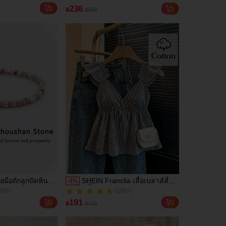
ซน์กราฟิก, ความ
สำหรับผู้หญิง สไตล์หรูหรา น่า
000+)
(88)
236
฿
฿259
ำลองอเนกประสงค์,
รัก มินิมอล สดใส ใส่ได้ทุกวัน
200+ ขายแล้ว
ลางแจ้ง, ช้อปปิ้ง,
ทำงานได้หลากหลาย สำหรับฤดู
้ากลางแจ้ง
ใบไม้ผลิ
้อมือถักลูกปัดหิน
SHEIN Franclia เสื้อเบลาส์สั้น
-
4
%
00+)
(100+)
สัญลักษณ์ของความ
สีน้ำเงินลายทางน่ารัก แต่ง
100+ ขายแล้ว
วามมั่นใจ สร้อย
ระบาย เซ็กซี่ เปิดหลัง คอเว้าลึก
00+)
(100+)
191
฿
฿199
้วยมือนี้เหมาะ
100+ ขายแล้ว
ส่ประจำวันและ
ที่สมบูรณ์แบบ