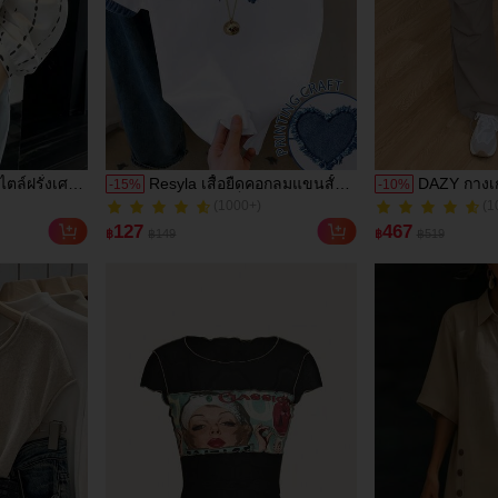
ไตล์ฝรั่งเศส
Resyla เสื้อยืดคอกลมแขนสั้น
DAZY กางเก
-
15
%
-
10
%
(1000+)
(1
ข้ารูป, แขน
ลายหัวใจสีบล็อกลำลองสำหรับ
และกระเป๋า
300+ ขายแล้ว
100+ ขายแล้ว
ฤดูใบไม้ผลิ,
ผู้หญิง, ฤดูร้อน
(1000+)
(1
127
467
฿
฿149
฿
฿519
ส่ไปทำงาน
300+ ขายแล้ว
100+ ขายแล้ว