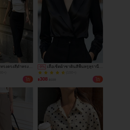
ทรงตรงสีดำทรง
เสื้อเชิ้ตผ้าซาตินสีพื้นหรูหรานี้
-
9
%
00+)
(100+)
โปรงแฟชั่นผู้หญิง
เหมาะสำหรับทุกโอกาส ตั้งแต่
100+ ขายแล้ว
ร์แบบสบายๆสำหรับ
การทำงานแบบมืออาชีพไป
00+)
(100+)
308
฿
฿339
 อเนกประสงค์และน่า
จนถึงชุดราตรีที่หรูหรา สีดำ ฤดู
100+ ขายแล้ว
ำหรับสวมใส่ประจำ
ใบไม้ผลิ
ฤดูร้อน. เหมาะ
าด, เทศกาลดนตรี
ูร้อน, ยุค 90