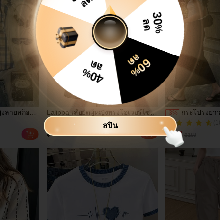
30
ลด
%
ลด
%
ลด
40
60
%
หญิงลายสก็อต
Lalippa เสื้อยืดผู้หญิงทรงโอเวอร์ไซส์
กระโปรงยาว
-
3
%
(1
ะสงค์
แฟชั่นมินิมอล ลายตัวอักษรและลาย
สลิมฟิต, กระ
(1000+)
600+ ขายแล้ว
สปิน
ันและออกไป
ทางแนวตั้ง สีเงิน Digital Silver Fox
โพลีเอสเตอ
(1000+)
(1
189
193
฿
฿
฿199
ความยาวกลางตัว คอกลม ไหล่ตก
งานปาร์ตี้,
600+ ขายแล้ว
ของขวัญสำหรับเพื่อน
รัก, เหมาะส
วัน, วันหยุด
สำหรับชายห
และวันหยุดฤด