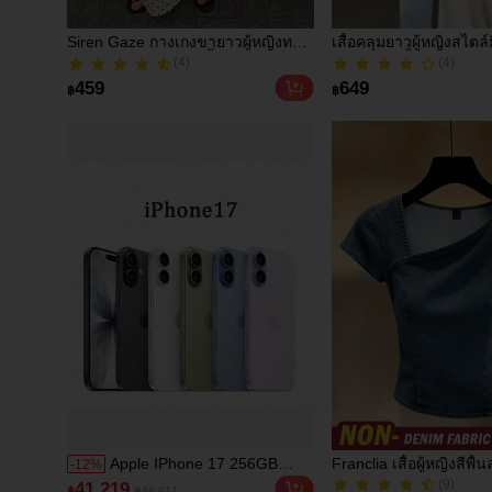
Siren Gaze กางเกงขายาวผู้หญิงทรง
เสื้อคลุมยาวผู้หญิงสไตล์
ขาบานแบบพันเอว สีพื้น สไตล์วินเทจ
หรูหรา คอตั้ง แขนยาว ผ
(4)
(4)
ทรงหลวมทิ้งตัว ลำลอง สำหรับฤดู
(มีฟองน้ำเสริมไหล่) สีพื้
(4)
(4)
459
649
฿
฿
ร้อน ผ้าลินิน
เหมาะสำหรับใส่ประจำ
เดทในฤดูใบไม้ร่วง/ฤดู
Apple IPhone 17 256GB
Franclia เสื้อผู้หญิงสีพื
-
12
%
(9)
Storage, 18MP Camera With
อเนกประสงค์สำหรับใส่
200+ ขายแล้ว
41,219
฿
฿46,611