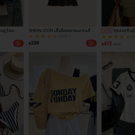
ิงฤดูร้อน
SHEIN ICON เสื้อยืดคอกลมแขนสั้น
ชุดสองชิ้นผู
-
17
%
(1000+)
สีพื้น คอเว้า
ลำลองสำหรับผู้หญิงพิมพ์ลายกราฟิก
ผลิ/ฤดูร้อน
200+ ขายแล้ว
(6
ผ้าโปร่งบาง
กระดุม ประ
(1000+)
(6
109
472
฿
฿
฿569
เบา สวมสบาย
สั้นและกา
200+ ขายแล้ว
ส่ประจำวัน
หรูหรา
สรรค์ สไตล์
ละสตรีทแวร์