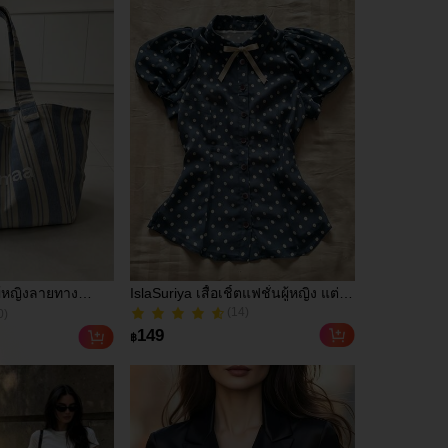
รัวและเพื่อน
ู้หญิงลายทาง
IslaSuriya เสื้อเชิ้ตแฟชั่นผู้หญิง แต่ง
(14)
จุขนาดใหญ่
โบว์ ลายจุด กระดุมแถวเดียว แขน
80+ ขายแล้ว
0)
คนวาสลายตัวอักษร
พอง เน้นเอว
(14)
0)
149
฿
สไตล์วิทยาลัย กระ
80+ ขายแล้ว
ลำลอง กระเป๋า
ตล์ชิคหรูหรา
บการเดินทาง
นหยุดชายหาด ชั้น
 การช้อปปิ้ง ยูนิ