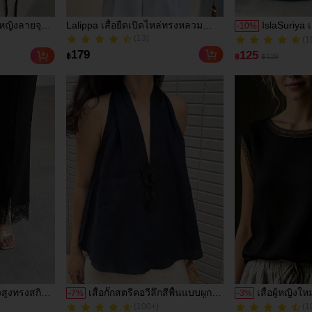
ู้หญิงลายจุด
Lalippa เสื้อยืดเปิดไหล่ทรงหลวม
IslaSuriya เ
-
10
%
(1
นสไตล์เรโทร
สำหรับผู้หญิง, สง่างาม โรแมนติก
พิมพ์ลายสีต
(13)
800+ ขายแล้ว
ดพักผ่อนที่
ลำลอง เหมาะสำหรับวันหยุดฤดูใบไม้
(13)
(1
179
125
฿
฿
฿139
ผลิ/ฤดูร้อน, ชายหาด, เดินทาง, ออก
800+ ขายแล้ว
เดท, สไตล์ Y2K
สูงทรงสกินนี่
เสื้อกั๊กสตรีคอวีลึกสีพื้นแบบผูก
เสื้อผู้หญิงใ
-
7
%
-
3
%
(100+)
ยืดหยุ่น
เอวสำหรับฤดูร้อน
สบายๆ ตกแต
(1
100+ ขายแล้ว