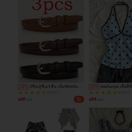
3ชิ้น/2ชิ้น/1ชิ้น เข็มขัดหนัง
IslaSuriya เสื้อสีฟ
-
18
%
-
15
%
(1000+)
(1000+)
PU สีพื้น ลำลอง ดีไซน์มินิมอล
ลายจุด ชุดผู้หญิง เ
1000+ ขายแล้ว
500+ ขายแล้ว
เหมาะสำหรับผู้หญิงในฤดูร้อน
เสื้อกล้ามแบบสบา
(1000+)
(1000+)
40
84
฿
฿49
฿
฿99
ฤดูใบไม้ร่วง วิทยาเขต ปลาย
แฟชั่นที่กำลังเป็นท
1000+ ขายแล้ว
500+ ขายแล้ว
ฤดูใบไม้ร่วง ฮาโลวีน &
ย2k เสื้อย2k เสื้อผ
คริสต์มาส ความหรูหราที่เงียบ
เสื้อคล้องคอ เสื้อเซ็
สงบ