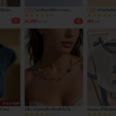
มินิมอล
ไดรฟ์ออปติคัลภายนอก
สร้อยข้อมื
-
12
%
-
12
%
(2
่าสูงถึงต้นขา
ความเร็วสูงและเสถียร Philips,
ดอกไม้ดาวห
(6)
200+ ขายแล้ว
น ผูกหลัง
เสียบและใช้งานได้ทันที, ไม่
เทจ, เครื่อ
(6)
(2
1,293
61
฿
฿1,469
฿
฿69
วันและออก
ต้องใช้ไดรเวอร์, เข้ากันได้กับ
สำหรับผู้หญ
200+ ขายแล้ว
หนาว
อุปกรณ์หลายชนิด
วันและงานปา
้นลำลอง
1ชิ้น สร้อยคอหินเทียมสีเงินไม่
Resyla เสื้อยืดผู้ห
(100+)
(1
ประจำวัน
สมมาตร - เครื่องประดับแฟชั่นมินิ
ลายพิมพ์แมวน่ารัก
800+ ขายแล้ว
100+ ขายแล้ว