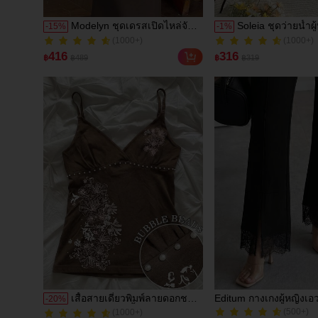
Modelyn ชุดเดรสเปิดไหล่จับ
Soleia ชุดว่ายน้ำผ
-
15
%
-
1
%
(1000+)
(1000+)
จีบเอวสำหรับผู้หญิง ชุด
และลายทางสีตัดกั
100+ ขายแล้ว
300+ ขายแล้ว
ออกงานแต่งงาน/โอกาสพิเศษ
เหมาะสำหรับวันหยุ
(1000+)
(1000+)
416
316
฿
฿489
฿
฿319
ชายหาด
100+ ขายแล้ว
300+ ขายแล้ว
เสื้อสายเดี่ยวพิมพ์ลายดอกชบา
Editum กางเกงผู้หญิงเอว
-
20
%
(500+)
(1000+)
แบบสบายๆ, เสื้อฤดูร้อน, ชุด
สีดำแต่งลูกไม้แบบปะติด 
100+ ขายแล้ว
100+ ขายแล้ว