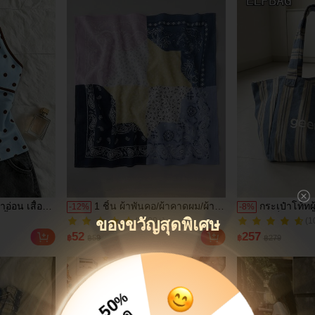
ม่วง, สีดำ
สำหรับครอบค
้าอ่อน เสื้อ
1 ชิ้น ผ้าพันคอ/ผ้าคาดผม/ผ้า
กระเป๋าโท้ทผ
-
12
%
-
8
%
(1000+)
สื้อผู้หญิง
พันคอพิมพ์ลาย Paisley สุด
แฟชั่น ความ
ของขวัญสุดพิเศษ
(1
400+ ขายแล้ว
ยๆ เสื้อ
คลาสสิกสำหรับผู้หญิง, ผ้าพัน
กระเป๋าผ้าแ
(1000+)
(1
52
257
฿
฿59
฿
฿279
ี่นิยม เสื้อ
คอ/ผ้าคาดผม/เครื่องประดับผม
แบบมินิมอล 
400+ ขายแล้ว
้า เสื้อหรูหรา
อเนกประสงค์สำหรับสวมใส่ใน
เป๋าช้อปปิ้ง
กซี่ เสื้อ
ชีวิตประจำวัน, ของใช้จำเป็น
สะพายไหล่สไ
สำหรับการเดินทาง, ผ้าเช็ดตัว
เหมาะสำหรั
ชายหาด
ประจำวัน วั
%
50
เรียนนักศึกษา
ลด
เซ็กซ์