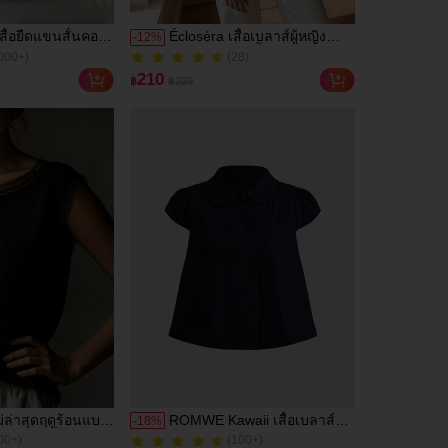
สื้อยืดแขนสั้นคอวี
Écloséra เสื้อเบลาส์ผู้หญิง
-
12
%
000+)
ัดกันสำหรับผู้หญิง
สไตล์วินเทจสีน้ำเงินเข้ม คอปี
(28)
เตอร์แพนแต่งลูกไม้ตัดสี แขน
000+)
(28)
210
฿
฿239
สั้น เสื้อฤดูร้อนหรูหราแต่งขอบ
สีขาว ดีไซน์กระดุมตัดสี ใส่ได้
หลากหลายสำหรับมื้อสาย
หม่ล่าสุดฤดูร้อนแบบ
ROMWE Kawaii เสื้อเบลาส์
-
18
%
่งระบายที่คอและ
ลำลองน่ารักสไตล์วินเทจ
00+)
(100+)