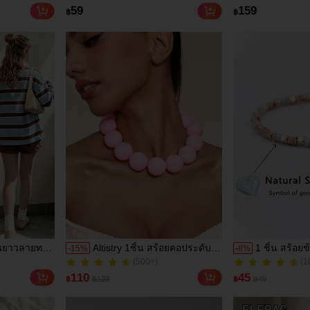
มอล - สง่างามสำหรับใส่ในชีวิต
เที่ยวฤดูร้อน, ดีไ
(100+)
(1
59
159
฿
฿
ประจำวัน, ออกเดท, วันหยุด,
รู้สึกพรีเมียม, ล
800+ ขายแล้ว
100+ ขายแล้ว
ชายหาด, เทศกาล
สวมใส่ประจำวัน, ก
การเดินทาง เสื้อผ
แขนยาวลายทาง
Altistry 1ชิ้น สร้อยคอประดับ
1 ชิ้น สร้อยข
-
15
%
-
8
%
(500+)
(1
ิง, คอปกสี
ลูกปัดโบฮีเมียนขนาดใหญ่
ธรรมชาติ - 
100+ ขายแล้ว
100+ ขายแล้ว
ดกัน, ทรง
ดีไซน์เรียบง่ายเกินจริงสำหรับผู้
กล้าหาญและค
(500+)
(1
110
45
฿
฿129
฿
฿49
ล์สปอร์ตย้อน
หญิง งานปาร์ตี้ &amp;
ข้อมือถักทำด
100+ ขายแล้ว
100+ ขายแล้ว
ะกระดุม
สังสรรค์ มีสีชมพู, สีเบอร์กันดี,
สำหรับสวมใ
ิ
สีเทา, สีฟ้า, สีเขียว, สีเหลือง, สี
เป็นของขวัญ