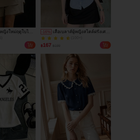
้หญิงใหม่ฤดูใบไม้
เสื้อเบลาส์ผู้หญิงสไตล์ฝรั่งเศส
-
16
%
 2026 ตกแต่ง
เอวคอดลายทางแขนกุดฤดูร้อน
6)
(100+)
กอบด้วยเสื้อแขน
ดีไซน์เข้ารูปสั้นคอฮอลเตอร์
6)
(100+)
167
฿
฿199
งเกงขายาวหลวม