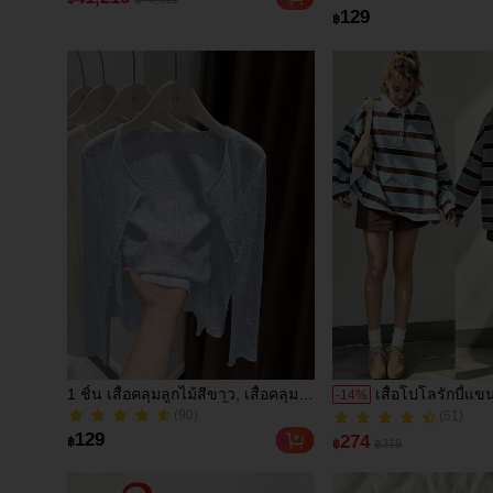
Center Stage Front Lens,
(9)
129
฿
Square Sensor For
200+ ขายแล้ว
Landscape Mode, 48MP
Dual Camera With
Simultaneous Capture,
Vlogging Powerhouse
1 ชิ้น เสื้อคลุมลูกไม้สีขาว, เสื้อคลุม
เสื้อโปโลรักบี้
-
14
%
(90)
แขนกุดสำหรับผู้หญิง, เสื้อคลุม
ลำลองสำหรับผู้หญ
100+ ขายแล้ว
(51)
บางเบาน้ำหนักเบา
ฟ้าอ่อน/น้ำตาลตั
(90)
(51)
129
274
฿
฿
฿319
หลวม. ดีไซน์สไต
100+ ขายแล้ว
ยุคพร้อมคอปกแล
สำหรับฤดูใบไม้ผล