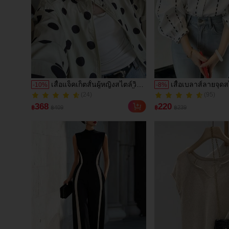
เสื้อแจ็คเก็ตสั้นผู้หญิงสไตล์วิน
เสื้อเบลาส์ลายจุดส
-
10
%
-
8
%
(24)
(95)
เทจ ลายจุดขนาดใหญ่ คอตั้ง
ฤดูใบไม้ร่วง, ทรงเ
100+ ขายแล้ว
100+ ขายแล้ว
เอวเข้ารูป แขนพอง ทรงหลวม
ยาวคอวี, สไตล์ใหม่
(24)
(95)
368
220
฿
฿409
฿
฿239
แฟชั่นอเนกประสงค์ สำหรับใส่
ป้องกันแสงแดด, ใ
100+ ขายแล้ว
100+ ขายแล้ว
ประจำวันและไปเที่ยวพักผ่อน
และลำลอง สีขาว