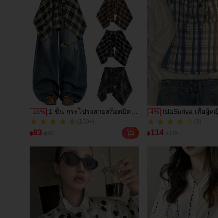
1 ชิ้น กระโปรงลายสก็อตปิด
IslaSuriya เสื้อผู้
-
16
%
-
4
%
(100+)
สะโพก, กระโปรงจีบแฟชั่นปิด
จีบ ลำลอง อเนกปร
(3)
200+ ขายแล้ว
สะโพก, สามารถจับคู่กับ
สำหรับใส่ประจำว
(100+)
(3)
83
114
฿
฿99
฿
฿119
กระโปรงทรงเอหรือกระโปรงมิ
เที่ยว
200+ ขายแล้ว
นิ, ชายกระโปรงปิดสะโพก,
ม่านสะโพก