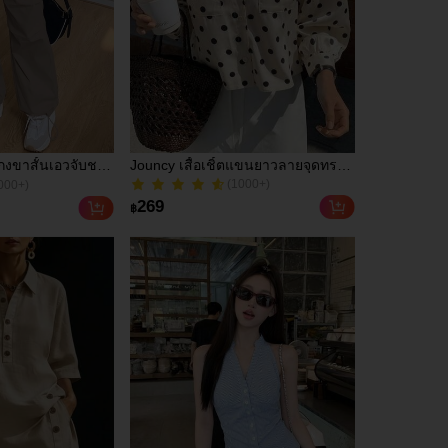
งขาสั้นเอวจับชาย
Jouncy เสื้อเชิ้ตแขนยาวลายจุดทรง
(1000+)
000+)
เอียง
หลวมสำหรับผู้หญิง
100+ ขายแล้ว
(1000+)
000+)
269
฿
100+ ขายแล้ว