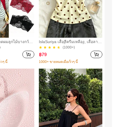
คาดผมลูกไม้บางกว้าง
IslaSuriya เสื้อสีครีมเหลือง, เสื้อลายจุ
้หญิง, แฟชั่นอเนกปร
ด, ชุดผู้หญิง, เสื้อผู้หญิง, เสื้อกล้ามลำ
)
(1000+)
หราสไตล์มินิมอล ผ้า
ลอง, กำลังเป็นที่นิยม, เสื้อแฟชั่น, เสื้อ
฿
79
ม อุปกรณ์เสริมผม, เ
Y2k, เสื้อผ้า Y2k, เสื้อหรูหรา, เสื้อคล้
ออกไปข้างนอกประ
องคอ, เสื้อเซ็กซี่, เสื้อเปิดหลัง,
วๆ นี้
1000+ ขายหมดเมื่อเร็วๆ นี้
นปาร์ตี้, การเดินทา
การมัดผม, การจัดทรง
การจับคู่ชุด, อุปกร
ม