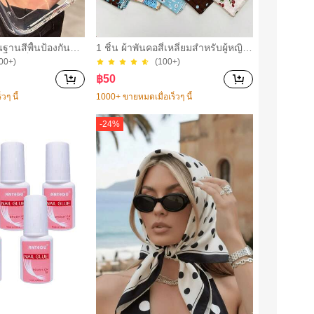
นฐานสีพื้นป้องกันหน้
1 ชิ้น ผ้าพันคอสี่เหลี่ยมสำหรับผู้หญิง,
แบบแข็งใส สำหรับ
วัสดุผ้าลินิน, ลายพิมพ์ดอกไม้สด, ตกแ
00+)
(100+)
17/17 Air/16/16pr
ต่งสไตล์วินเทจ, สามารถใช้เป็นผ้าพัน
฿
50
lus/16e/15/14/13 P
ศีรษะ, ที่คาดผม หรือเครื่องประดับผม,
/Se2/Se3/7plus/8pl
สำหรับเดินทาง, ปาร์ตี้
วๆ นี้
1000+ ขายหมดเมื่อเร็วๆ นี้
pro/14plus/13pro/1
ro/11/11pro/11pro
-
24
%
smax ขอบกันกระแทก
ไตล์มินิมอล สำหรับ
ิ