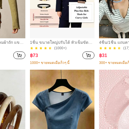
ลมผ้าถัก แขนย
1ชิ้น ขนาดใหญ่ปรับได้ หัวเข็มขัดสีท
4ชิ้น/1ชิ้น แถบ
ป สำหรับผู้หญิง
อง เข็มขัดแบบสบาย ใช้ได้กับกางเกง
ยืดหยุ่นสำหรับผู
(1000+)
(17
ยีนส์, เสื้อผ้าลำลอง, เสื้อแจ็คเก็ต, ชุดเ
ะสงค์พรีเมียมหรู
฿
73
฿
31
ดรส, เข็มขัดหนังสัมผัสแบบโบฮีเมียน
พันคอเล็กๆ ห่วงผ
สำหรับใส่ในชีวิตประจำวัน ใช้ได้ในฤ
หมาะสำหรับการ
1000+ ขายหมดเมื่อเร็วๆ นี้
300+ ขายหมดเมื่อเร็
ดูใบไม้ร่วง, ฤดูใบไม้ร่วง, ฮัลโลวีน
จำวัน, ลำลอง, งา
ง, การพักผ่อน, 
ผม, การแต่งหน้า, 
ณ์เสริมประดับผ