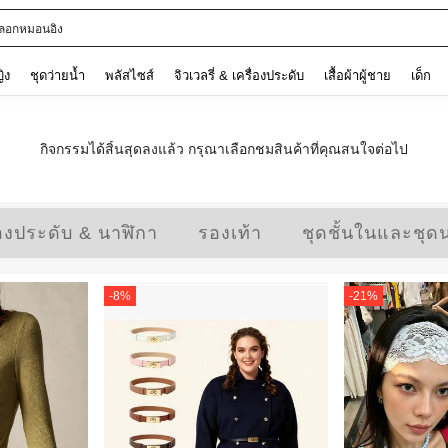
ลอกหมอนอิง
ญิง
ชุดว่ายน้ำ
พลัสไซส์
จิวเวลรี่ & เครื่องประดับ
เสื้อผ้าผู้ชาย
เด็ก
กิจกรรมได้สิ้นสุดลงแล้ว กรุณาเลือกชมสินค้าที่คุณสนใจต่อไป
่องประดับ & นาฬิกา
รองเท้า
ชุดชั้นในและชุด
-
8
%
-
21
%