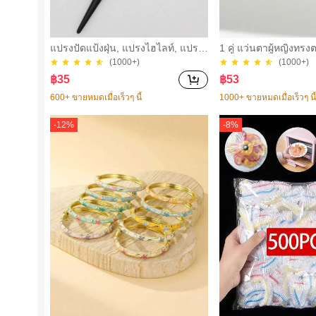
แปรงปัดแป้งฝุ่น, แปรงไฮไลท์, แปรงเ
1 คู่ แว่นตาผู้หญิงท
ปลวไฟ, แปรงแต่งหน้าด้ามจับรูปทรง
คบ ขนาดเล็ก วัสดุ PC
(1000+)
(1000+)
พิเศษ, แปรงรองพื้น, แปรงคอนซีลเลอ
ก สไตล์เรโทร อเนกปร
฿
35
฿
53
ร์, แปรงปัดแก้ม, แปรงคอนทัวร์, แปร
สำหรับสไตล์สตรีท รันเว
งปัดแก้ม, แปรงบรอนเซอร์, แปรงปัด
ตาแฟชั่น
600+ ขายหมดเมื่อเร็วๆ นี้
1000+ ขายหมดเมื่อเร็วๆ นี
แป้ง, แปรงรองพื้น, แปรงปัดแก้ม, ขอ
งแถม
-
12
%
-
8
%