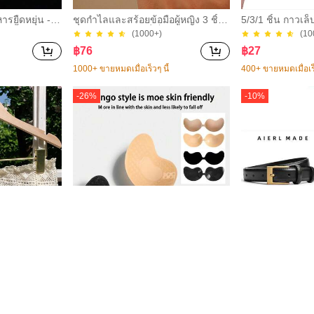
ารยืดหยุ่น - ฝ
ชุดกำไลและสร้อยข้อมือผู้หญิง 3 ชิ้น
5/3/1 ชิ้น กาวเล
ช้ซ้ำได้, หลา
ดีไซน์ไม่สมมาตรที่เป็นเอกลักษณ์และ
าะสำหรับปลายเล็
(1000+)
(10
น, ป้องกันฝุ่น เ
ทันสมัย เหมาะสำหรับสวมใส่ประจำวั
เล็บปลอม กาวเล
฿
76
฿
27
อาหาร, ปิกนิก
น ของขวัญที่เหมาะสำหรับเพื่อนในวั
เหมาะสำหรับเล
กขนาด, สิ่งจำ
นหยุด
าวนาน เหมาะสำห
1000+ ขายหมดเมื่อเร็วๆ นี้
400+ ขายหมดเมื่อเร็
ล์มบรรจุภัณฑ์ต
ลายเล็บปลอม เจ
้ซ้ำได้, ฟิล์มพ
-
26
%
-
10
%
ป็นในครัว
5
าสั้นลำลองสี
4 ชิ้น (2 สีดำ + 2 สีเนื้อ) แผ่นรองอกซิ
1/2 ชิ้น เข็มขัดผ