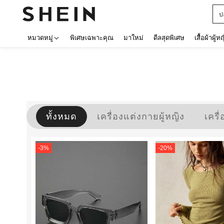
ป
หมวดหมู่
พิเศษเฉพาะคุณ
มาใหม่
ดีลสุดพิเศษ
เสื้อผ้าผู้ห
ทั้งหมด
เครื่องแต่งกายผู้หญิง
เครื
-
3
%
-
20
%