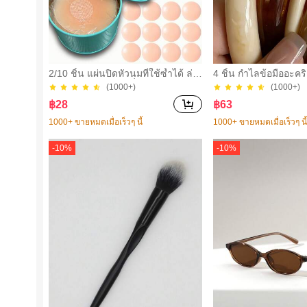
2/10 ชิ้น แผ่นปิดหัวนมที่ใช้ซ้ำได้ ล่อ
4 ชิ้น กำไลข้อมืออะคร
งหน ไร้รอยต่อ & ไม่ลื่น เหมาะสำหรับ
นเทจหรูหราสำหรับผู้หญ
(1000+)
(1000+)
โอกาสต่างๆ สิ่งจำเป็นสำหรับฤดูร้อน
บง่ายทันสมัย, เหมาะส
฿
28
฿
63
นชีวิตประจำวันและโอ
งขวัญสำหรับเธอ
1000+ ขายหมดเมื่อเร็วๆ นี้
1000+ ขายหมดเมื่อเร็วๆ นี
-
10
%
-
10
%