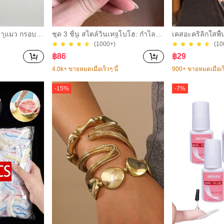
รงตาแมว กรอบแ
ชุด 3 ชิ้น สไตล์วินเทจโบโฮ: กำไลอะ
เคสอะคริลิกใสพื้
 น้ำหนักเบามา
คริลิกสีน้ำตาลหลายชั้นหนา, กำไล A
าจอ กันกระแทก 
(1000+)
(10
ะสงค์ เหมาะ
BS ลายคลื่นสีทอง, หรูหรา เหมาะสำ
17promax/17pro/
฿
86
฿
29
ย์ ปาร์ตี้ แว่น
หรับผู้หญิง คู่รัก งานปาร์ตี้ สวมใส่ปร
omax/16pro/16p
ะจำวัน ของขวัญสำหรับเธอ
ro Max/7g/8g/Se
้
4.0k+ ขายหมดเมื่อเร็วๆ นี้
900+ ขายหมดเมื่อเร็
us/14promax/14
2promax/12/12p
-
15
%
-
7
%
max/X/Xs/Xr/X
ใส ฝาหลังแข็ง ส
วันเกิดฤดูใบไม้ผล