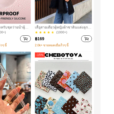
หรับชุดว่ายน้ำผู้หญิ
เสื้อสายเดี่ยวผู้หญิงผ้าซาตินแต่งลูกไม้
บางพิเศษ แบบติดเอง
- เสื้อสายเดี่ยวฤดูร้อนสีขากีมีรอยผ่าด้
00+)
(1000+)
านข้างที่น่าดึงดูด ลำลองสีดำ สำหรับ
฿
169
เธอ
วๆ นี้
2.0k+ ขายหมดเมื่อเร็วๆ นี้
-
15
%