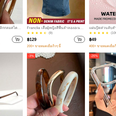
ิลิกกลมสไตล์วิ
Franclia เสื้อผู้หญิงสีพื้นลำลองอเนกป
แผ่นปิดส่วนลับสำ
ิง, ดีไซน์เรีย
ระสงค์สำหรับใส่ประจำวัน
ง 1 ชิ้น ซิลิโคน
(9)
(10
ำหรับสวมใส่ใ
ได้ ล่องหน
฿
129
฿
49
กาสต่างๆ, ขอ
้
200+ ขายหมดเมื่อเร็วๆ นี้
400+ ขายหมดเมื่อเร็
-
3
%
-
26
%