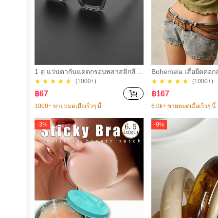
1 คู่ แว่นตากันแดดกรอบพลาสติกสี่เห
Bohemela เสื้อยืดคอก
ลี่ยมสีเทาแบบคลาสสิกสำหรับผู้ชาย เ
าว สีเรียบ ใช้งานทั่วไ
(1000+)
(1000+)
หมาะสำหรับใส่กลางแจ้ง ใส่ได้ทุกวัน
฿
67
฿
167
และเดินทาง
1000+ ขายหมดเมื่อเร็วๆ นี้
6.0k+ ขายหมดเมื่อเร็วๆ นี้
-
3
%
-
9
%