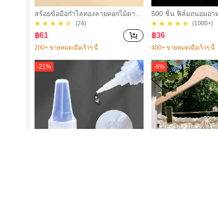
สร้อยข้อมือกำไลทองลายดอกไม้ดาวห
500 ชิ้น ฟิล์มถนอมอาห
ลากสีเคลือบวินเทจ, เครื่องประดับแฟ
าครอบจานใสยืดหยุ่น, ใ
(24)
(1000+)
ชั่นสำหรับผู้หญิงใส่ในชีวิตประจำวัน
กหลายฟังก์ชัน, ไม่มีกลิ่
฿
61
฿
36
และงานปาร์ตี้
หมาะสำหรับบ้าน, ร้าน
- เหมาะกับขนาดจานทุ
200+ ขายหมดเมื่อเร็วๆ นี้
400+ ขายหมดเมื่อเร็วๆ นี้
เป็นสำหรับปิกนิก | ฟิ
กแต่ง | ฟิล์มพลาสติกใช
-
21
%
-
6
%
ลาสติกอาหาร, สิ่งจำเ
5
Misscheering กาวติดเล็บปลอม 20 ก
Comfortcana กางเกงข