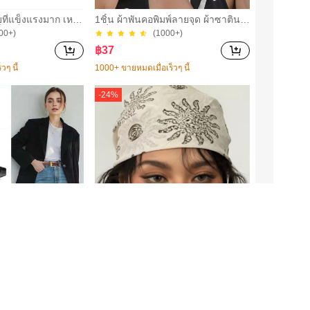
็บที่แข็งแรงมาก เหม
1ชิ้น ผ้าพันคอพิมพ์ลายจุด ผ้าซาติน แ
บ เล็บอะคริลิค และ
ฟชั่นฤดูใบไม้ผลิใหม่สำหรับผู้หญิง สา
00+)
(1000+)
็บ กาวเล็บแบบแปรง
มารถใช้เป็นสายรัดเอว ตกแต่งบรรจุ
฿
37
็บปลอม ทนทานและย
ภัณฑ์ ริบบิ้น ที่คาดผม หรือผ้าพันคอ ท
รับเล็บอะคริลิค ป
างเลือกที่เหมาะสมเพื่อเสริมสไตล์โดย
วๆ นี้
1000+ ขายหมดเมื่อเร็วๆ นี้
ลเล็บ
รวม สไตล์สาวฝรั่งเศส
-
24
%
ู้หญิงอเนกประสงค์,
1 ชิ้น ผ้าคลุมศีรษะลายดอกทานตะวั