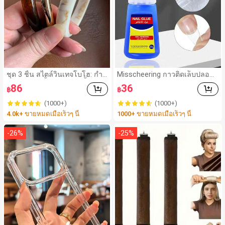
ชุด 3 ชิ้น สไตล์วินเทจโบโฮ: กำไ
Misscheering กาวติดเล็บปลอม
ลอะคริลิกสีน้ำตาลหลายชั้นหนา,
20 กรัม แรงยึดสูง เจลสติกเกอร์เ
86
36
฿
฿
กำไล ABS ลายคลื่นสีทอง, หรูหร
ล็บนุ่ม แห้งเร็ว เหมาะสำหรับผู้เริ่
า เหมาะสำหรับผู้หญิง คู่รัก งานป
มต้นทำเล็บ ติดทนนาน
(1000+)
(1000+)
าร์ตี้ สวมใส่ประจำวัน ของขวัญ
4.0k+ ขายหมดเมื่อเร็วๆ นี้
1000+ ขายหมดเมื่อเร็วๆ นี้
สำหรับเธอ
-
26
%
-
25
%