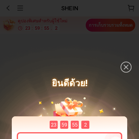
SHEIN
คูปองพิเศษสำหรับผู้ใช้ใหม่
การเก็บรวบรวมทั้งหมด
23
:
59
:
55
.
1
ยินดีด้วย!
23
59
55
1
:
:
.