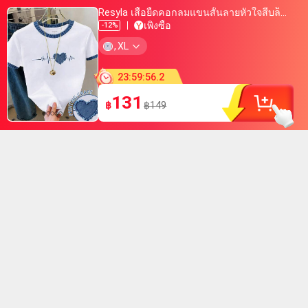
Resyla เสื้อยืดคอกลมแขนสั้นลายหัวใจสีบล็อกลำลองสำหรับผู้หญิง, ฤดูร้อน
เพิ่งซื้อ
-12%
ราคาถูกที่สุดในรอบ 30 วัน
,
XL
ใกล้จะขายหมดแล้ว
เพิ่มในตะกร้าแล้วกว่า 800 ชิ้น
เพิ่งซื้อ
23
:
59
:
56
.
1
ราคาถูกที่สุดในรอบ 30 วัน
ใกล้จะขายหมดแล้ว
131
฿
฿149
เพิ่มในตะกร้าแล้วกว่า 800 ชิ้น