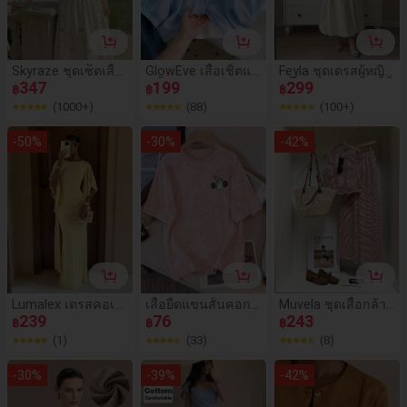
ด แขกงานแต่งงาน โ
บสถ์ โอกาสพิเศษ ออ
กไปข้างนอก ชายหา
ด การรวมตัว สังคม
วันหยุด การช้อปปิ้ง
Skyraze ชุดเซ็ตเสื้อ
GlowEve เสื้อเชิ้ตแข
Feyla ชุดเดรสผู้หญิง
ชาบ่าย การเดินทาง
ฮาลเตอร์พิมพ์ลายดอ
347
นสั้นเปิดไหล่สีตัดกัน
199
สีพื้น คอกลม แขนเสื้
299
฿
฿
฿
มินิมอล
กไม้และกระโปรงยา
ทรงหลวมลำลองสำห
อทรงหมวก ดีไซน์จีบ
(1000+)
(88)
(100+)
วปานกลาง 2 ชิ้นสำ
รับผู้หญิง
สไตล์หรูหรา
หรับผู้หญิง
-
50
%
-
30
%
-
42
%
Lumalex เดรสคอเรื
เสื้อยืดแขนสั้นคอกล
Muvela ชุดเสื้อกล้าม
อ แขนค้างคาวหลาย
239
มสำหรับผู้หญิงฤดูร้อ
76
และกางเกงขายาว
243
฿
฿
฿
ชั้น เอวเข้ารูป ผ่าสูง
น ลายพิมพ์กระต่ายย
ลำลองสำหรับผู้หญิง
(1)
(33)
(8)
สำหรับผู้หญิง
กน้ำหนักการ์ตูน สบ
2 ชิ้น
ายๆ สบาย อเนกประ
-
30
%
-
39
%
-
42
%
สงค์ หลวม ไหล่ตก 1
ชิ้น สีชมพู