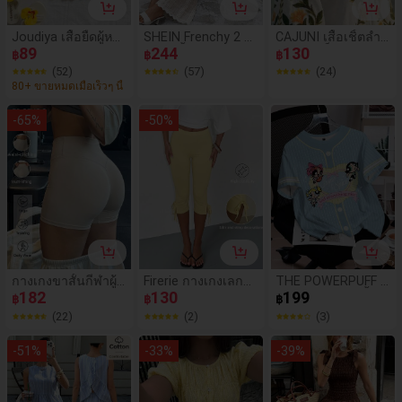
Joudiya เสื้อยืดผู้หญิ
SHEIN Frenchy 2 ชิ้
CAJUNI เสื้อเชิ้ตลำล
งแบบลำลอง ผูกหน้า
89
น ชุดเสื้อแขนกุดคอ
244
องแขนแร็กแลนผูกห
130
฿
฿
฿
ฉลุลายดอกไม้ แขน
กลมลายทางและกาง
น้าพิมพ์ลายดอกไม้
(52)
(57)
(24)
กลีบดอกไม้ ทรงเข้า
เกงสำหรับผู้หญิง, สำ
สำหรับผู้หญิง
80+ ขายหมดเมื่อเร็วๆ นี้
รูป แขนสั้น เสื้อกรา
หรับวันหยุดพักผ่อน
ฟิกสำหรับฤดูใบไม้ผ
-
65
%
-
50
%
ลิและฤดูร้อน
กางเกงขาสั้นกีฬาผู้ห
Firerie กางเกงเลกกิ้ง
THE POWERPUFF G
ญิง EDGEYOG สำหรั
182
ผู้หญิงเอวสูงสีเหลือง
130
IRLS X SHEIN เสื้อยื
199
฿
฿
฿
บฤดูร้อนและฤดูใบไ
อ่อนเรียบหรูสำหรับฤ
ดลายการ์ตูนลายทาง
(22)
(2)
(3)
ม้ร่วง เซ็กซี่ ลำลอง เ
ดูใบไม้ผลิ/ฤดูร้อนแล
ลำลองฤดูร้อนสำหรั
อวสูง สีพื้น สำหรับโย
ะทุกฤดูกาล กางเกงเ
บผู้หญิง
-
51
%
-
33
%
-
39
%
คะ พิลาทิส ยิม ฟิตเน
ลกกิ้งรัดรูปเอวถักรัด
ส ชายหาด วิ่ง และก
เอว กางเกงเลกกิ้งเอ
ลับไปโรงเรียน
วสูงสีเหลืองห่านแฟชั่
นอเนกประสงค์ กางเ