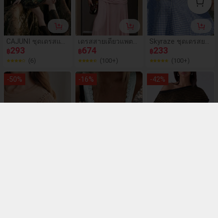
านกลางแบบใหม่
CAJUNI ชุดเดรสแข
เดรสสายเดี่ยวแพตช์เ
Skyraze ชุดเดรสยา
นโคมไฟพิมพ์ลายดอ
293
วิร์กจีบสไตล์วินเทจฝ
674
วปานกลางลายสก๊อ
233
฿
฿
฿
กไม้รัดเอวสำหรับผู้ห
รั่งเศส DOUCIU เรียบ
ตเปิดหลังแบบลำลอง
(6)
(100+)
(100+)
ญิงคอลเลกชันฤดูใบ
หรู สำหรับงานปาร์ตี้
สำหรับผู้หญิง ฤดูร้อน
ไม้ผลิ/ฤดูร้อน
และวันเกิด
-
50
%
-
16
%
-
42
%
Anewsta เสื้อยืดผู้ห
1 ชิ้น เดรสสั้นผ้าทอ
LYSMO เสื้อเบลาส์ผู้
ญิงเข้ารูป แขนสั้น ค
210
สีพื้นหรูหราปะติดลูก
302
หญิงสีน้ำตาลลายทา
115
฿
฿
฿
อกลม ประดับลูกปัด
ไม้ชายระบาย สำหรั
งสไตล์ชิค สำหรับออ
(100+)
(87)
(1000+)
ตาข่ายกลวง ดีไซน์ไ
บผู้หญิง ชุดเดรสชาย
กงานกลางคืนฤดูใบไ
หล่ สีพื้น
หาดสำหรับฤดูใบไม้ผ
ม้ร่วง ดีไซน์มินิมอล
-
50
%
-
32
%
-
40
%
ลิ/ฤดูร้อน
คอไม่สมมาตร แขน
ค้างคาว ทรงครอป ผ้