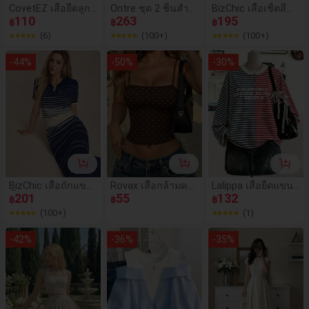
CovetEZ เสื้อยืดลูกไ
Ontre ชุด 2 ชิ้นสำห
BizChic เสื้อเชิ้ตสีน้ำ
ม้ตัดกันสีเหลืองแบบ
110
รับผู้หญิง,ผ้าถักหลว
263
เงินแต่งลูกไม้และแข
195
฿
฿
฿
ลำลองสำหรับผู้หญิง
ม,เสื้อและกระโปรงสี
นพอง สไตล์วินเทจฝ
(6)
(100+)
(100+)
ฟ้าฝุ่นยืดหยุ่น,ชุดชั้นเ
รั่งเศสที่หรูหรา ช่วยใ
ลเยอร์เรียบง่ายหรูหร
ห้รูปร่างดูเพรียว เหม
-
44
%
-
50
%
-
30
%
าสำหรับฤดูร้อนในชี
าะสำหรับธุรกิจ การเ
วิตประจำวันที่มีเอวร
ดินทางไปทำงาน กา
วบ
รออกเดท ชีวิตประ
จำวัน วันหยุด ออฟฟิ
ศ ฤดูร้อน ฤดูใบไม้ร่ว
ง ฮาโลวีน กลับโรงเ
รียน งานปาร์ตี้ วันเกิ
ด แขกงานแต่งงาน โ
บสถ์ โอกาสพิเศษ กา
รออกไปข้างนอก ชา
ยหาด การรวมตัว สัง
คม วันหยุด การช้อป
BizChic เสื้อถักแขน
Rovax เสื้อกล้ามคร
Lalippa เสื้อยืดแขนย
ปิ้ง ชาบ่าย การเดินท
สั้นลายทาง สไตล์ธุร
201
อปเข้ารูปพิมพ์ลายจุด
55
าวผู้หญิงลายทางและ
132
฿
฿
฿
าง สไตล์ทางการ สไ
กิจหรูหรา สไตล์วันห
สำหรับผู้หญิง
พิมพ์กราฟิกสโลแกน
(100+)
(1)
ตล์วันหยุด แบบหลวม
ยุด สไตล์สตรีทแวร์ห
ลวมๆ สำหรับการเดิ
-
42
%
-
36
%
-
35
%
นทางไปทำงาน เดท
ประจำวัน วันหยุด สำ
นักงาน ลดรูปร่าง หรู
หรา เซ็กซี่ อเนกประ
สงค์ ฤดูร้อน ฤดูใบไ
ม้ร่วง ฮาโลวีน กลับโ
รงเรียน ปาร์ตี้ วันเกิ