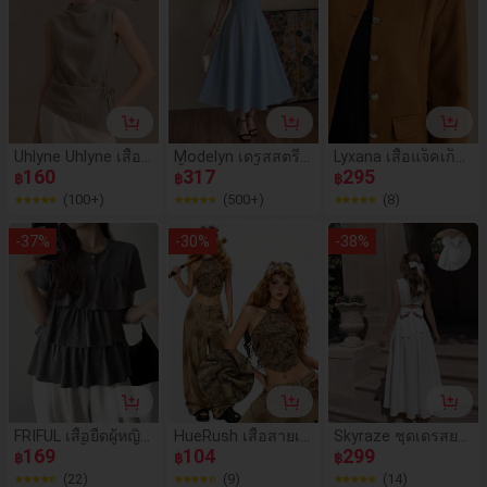
Uhlyne Uhlyne เสื้อเ
Modelyn เดรสสตรีสี
Lyxana เสื้อแจ็คเก็ต
บลาส์แขนกุดผูกข้าง
160
น้ำเงินแขนสั้นทรงเอ
317
แขนยาวคอกลมกระ
295
฿
฿
฿
ดีไซน์ใหม่สำหรับผู้ห
ไลน์เข้ารูปสง่างามโ
ดุมแถวเดียวสีพื้นเรีย
(100+)
(500+)
(8)
ญิง, ชุดลำลองหรูหร
รแมนติก, ฤดูใบไม้ผล
บง่ายสำหรับผู้หญิง เ
าสำหรับออกนอกบ้า
ิ/ฤดูร้อน
หมาะสำหรับฤดูใบไม้
-
37
%
-
30
%
-
38
%
น, วันหยุดพักผ่อน แล
ร่วง/ฤดูหนาว
ะการเดินทาง
FRIFUL เสื้อยืดผู้หญิง
HueRush เสื้อสายเดี่
Skyraze ชุดเดรสยา
ฤดูร้อน สีพื้น จีบระบ
169
ยวคอปกดีไซน์ลายด
104
วปานกลางไม่มีแขน
299
฿
฿
฿
ายเป็นชั้น แขนสั้น ท
อกไม้ ชายเสื้อไม่สม
คอกลม สีพื้น รัดเอว
(22)
(9)
(14)