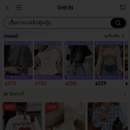
SHEIN
เสื้อกางเกงเด็กผู้หญิง
ดูเพิ่มเติม
กำลังมาแรง 5%
กำลังมาแรง 8%
กำลังมาแรง 18%
กำลังมาแรง 62%
ชุดฤดูร้อน
ทรงโอเวอร์ไซส์
ดอกไม้โบราณ
เสน่ห์ทางการทูต
215
152
256
229
หลัก
฿
฿
฿
฿
฿
จัดส่งฟรี
-
30
%
-
35
%