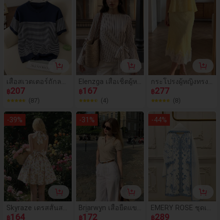
ใบไม้ร่วงและฤดูร้อน
ลับไปโรงเรียน
โบว์ริบบิ้นถักเอกลัก
ที่หรูหรา
ษณ์ สไตล์พาสทอรัล
สำหรับฤดูใบไม้ผลิ/ฤ
ดูร้อน
เสื้อสเวตเตอร์ถักลาย
Elenzga เสื้อเชิ้ตผู้ห
กระโปรงผู้หญิงทรงเ
ทางระบายอากาศบา
207
ญิงแขนยาวบานคอก
167
มอร์เมดความยาวกล
277
฿
฿
฿
งเบาสไตล์ใหม่สำหรั
ลมผ้าทอไม่ยืดลายทา
าง GMFP สีเหลือง ผิ
(87)
(4)
(8)
บฤดูร้อนของผู้หญิง,
งสีแอปริคอทดำสไต
วสัมผัสยับ ขอบชายลู
บล็อกสี, อเนกประสง
ล์มินิมอลแฟชั่นสำหรั
กไม้ขนตา สไตล์มินิม
-
39
%
-
31
%
-
44
%
ค์สำหรับใส่ในชีวิตป
บใส่ไปทำงานออฟฟิ
อลนุ่มนวลเซ็กซี่สำห
ระจำวันและไปโรงเรี
ศ
รับสาวๆ เหมาะสำหรั
ยน
บเดท วันอิสรภาพ แล
ะฟุตบอลโลก
Skyraze เดรสสั้นสา
Briarwyn เสื้อยืดแข
EMERY ROSE ชุดเด
ยเดี่ยวพิมพ์ลายดอกไ
164
นสั้นสีพื้นลำลองอเน
172
รสทรงตรงแขนยาวพิ
289
฿
฿
฿