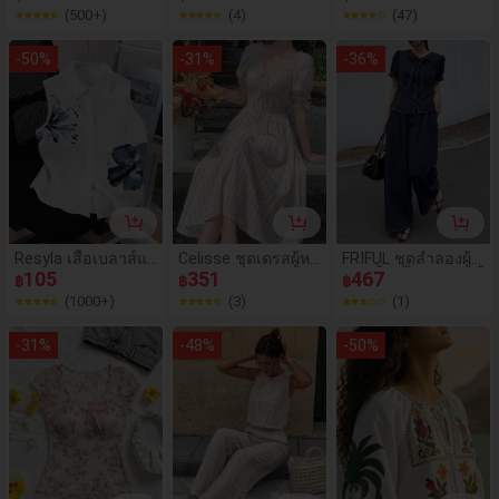
ม้แบบไขว้หลังสำหรั
กประสงค์สำหรับผู้ห
มพ์ลายดอกไม้สีฟ้าข
(500+)
(4)
(47)
บผู้หญิง
ญิง
าวพร้อมผ้าคลุมเข้าชุ
ด 2 ชิ้นสำหรับผู้หญิง
-
50
%
-
31
%
-
36
%
Resyla เสื้อเบลาส์แ
Celisse ชุดเดรสผู้ห
FRIFUL ชุดลำลองผู้ห
ขนกุดสำหรับผู้หญิง,
105
ญิงหวานสดใสลายด
351
ญิง เสื้อเชิ้ตแขนพัฟสั้
467
฿
฿
฿
ฤดูร้อน, ดีไซน์เก๋ไก๋ห
อกไม้เล็ก คอเหลี่ยม
นผูกหน้าติดกระดุม แ
(1000+)
(3)
(1)
ลากหลาย, ลายดอกไ
แขนกลีบดอกไม้
ละกางเกงยีนส์ขากว้
ม้ดิจิทัลขนาดใหญ่, ข
าง สำหรับฤดูร้อน
-
31
%
-
48
%
-
50
%
องต้องมี, อัตราการคื
นสินค้าสูง, กลับไปโ
รงเรียน, เสื้อเชิ้ตแข
นกุดสำหรับผู้หญิง