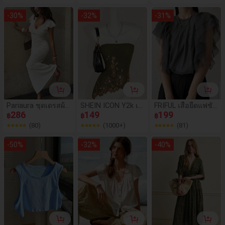
รงหลวม ลำลอง อเน
มาตรสำหรับผู้หญิง
สำหรับผู้หญิง
กประสงค์
-
30
%
-
32
%
-
31
%
Pariaura ชุดเดรสผ้า
SHEIN ICON Y2k เสื้
FRIFUL เสื้อยืดแฟชั่น
ลูกไม้สีแอปริคอท, ชุ
286
อเกาะอกปักลายปักเ
149
แขนกุดคอกลมผ้าตา
199
฿
฿
฿
ดราตรีรัดรูปแขนสั้น
ลื่อมสีดำไม่สมมาตร
ข่ายเย็บปะติดปะต่อท
(80)
(1000+)
(81)
คอวีลึกบิดเกลียว, ให้
สำหรับผู้หญิง, แฟชั่น
รงหลวมสำหรับผู้หญิ
ความรู้สึกเย้ายวน, เ
งสำหรับฤดูร้อน
-
50
%
-
32
%
-
40
%
หมาะสำหรับออกเด
ท, วันหยุดพักผ่อน, อ่
อนโยนและสง่างาม