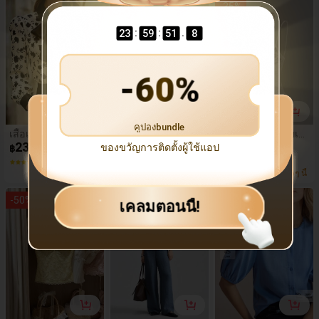
-
30
%
-
35
%
ลำลองนอกบ้านได้,
ฤดูใบไม้ร่วง ทรงเข้า
ง
ชุดเสื้อผ้าสำหรับใส่ใ
รูป หรูหรา เซ็กซี่ อเ
นบ้าน, ชุดแฟชั่น Y2
นกประสงค์ สำหรับเ
:
:
.
23
59
50
3
K, ชุดสีน้ำเงินทรงหล
ดท ใส่ประจำวัน วันห
วมเอวต่ำเปิดหลังทรง
ยุด ฮาโลวีน กลับโรง
ตรงขากว้าง
เรียน ปาร์ตี้ วันเกิด แ
-
60
%
ขกงานแต่ง โบสถ์ โ
อกาสพิเศษ ออกไปข้
างนอก ชายหาด การ
รวมตัว สังคม วันหยุ
ด ช้อปปิ้ง จิบน้ำชาย
คูปองbundle
ามบ่าย การเดินทาง
เสื้อเบลาส์ผู้หญิงสีดำ
FRIFUL เสื้อเบลาส์ยีน
Sweetra เสื้อสายเดี่
ลายดอกไม้หรูหรา ค
239
ส์แขนโคมไฟคอตั้งก
412
ยวดีไซน์ใหม่ลายทาง
97
ของขวัญการติดตั้งผู้ใช้แอป
฿
฿
฿
อโบว์ แขนยาวพอง
ระดุมแถวเดียวลำลอ
วินเทจเข้ารูปไร้แขน
(2)
(1000+)
(1000+)
ปลายแขนซาติน กร
งสำหรับผู้หญิง ฤดูร้อ
เซ็กซี่ไม่สมมาตร 2-i
90+ ขายหมดเมื่อเร็วๆ นี้
ะดุมหน้า สำหรับใส่ไ
น
n-1 สำหรับผู้หญิง, ฤ
ปเที่ยว
ดูใบไม้ผลิ/ฤดูร้อน
-
50
%
-
45
%
-
30
%
เคลมตอนนี้!