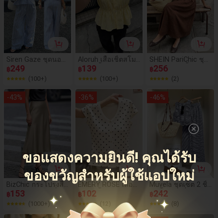
กงเลกกิ้งรัดรูปชายแ
ยกตกแต่งโบว์
Siren Gaze ชุดนอน
Aloruh เสื้อเชิ้ตสโม
SHEIN PariChic ชุดเ
ลายทางสำหรับผู้หญิ
249
คแขนสั้นลายทางสำ
139
ดรสผู้หญิงสีน้ำตาลแ
256
฿
฿
฿
ง, เสื้อสายเดี่ยวชายร
หรับผู้หญิง, ชุดลำลอ
บบสายเดี่ยว ทรงเข้า
(100+)
(100+)
(2)
ะบายและกางเกงขา
งสำหรับใส่ทำงาน
รูป เน้นรูปร่าง สไตล์
ยาวทรงหลวม, ชุดนอ
ใหม่
-
43
%
-
36
%
-
46
%
นลำลอง 2 ชิ้น, ชุดน
อนลายทางปกเสื้อไม่
มีแขนและกางเกงขา
ยาว, ชุดนอนลายทาง
สีน้ำเงินและขาวสำห
รับผู้หญิง, ชุดนอนฤดู
ร้อนสำหรับผู้หญิง, ชุ
ดนอนสำหรับผู้หญิง,
ขอแสดงความยินดี! คุณได้รับ
ชุดนอนสำหรับผู้หญิ
ง, รายละเอียดที่อบอุ่
ของขวัญสำหรับผู้ใช้แอปใหม่
นและสง่างาม, ชุดน
อนลายทางสำหรับผู้ห
BizChic กระโปรงสีพื้
EMERY ROSE เสื้อยื
Muvela ชุดเซ็ต 2 ชิ้
ญิงในฤดูใบไม้ร่วง, เ
น สไตล์วินเทจฝรั่งเศ
153
ดแขนสั้นคอกลมลาย
102
น เสื้อสายเดี่ยวคอก
242
฿
฿
฿
สื้อคอกลมทรงหลวม,
ส หรูหรา ธุรกิจทางก
จุดแฟชั่นผู้หญิงสไตล์
ลมลายสก๊อตและกา
(1000+)
(12)
(8)
กางเกงเอวยางยืดสา
าร มินิมอล สำหรับใ
ลำลองอเนกประสงค์
งเกงขายาวทรงหลว
มารถสวมใส่เป็นชุด
ส่ไปทำงาน ออฟฟิศ
สินค้าใหม่
มสำหรับผู้หญิง ลำลอ