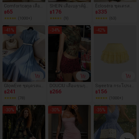
Comfortcana เสื้อก
SHEIN เสื้อเบลาส์ผู้ห
Écloséra ชุดเดรสพิ
ล้ามครอปสีน้ำเงินทึ
65
ญิงคอวี แขนสั้น แต่ง
176
มพ์ลายดอกไม้สีเขียว
335
฿
฿
฿
บสำหรับผู้หญิง, ฤดูร้
ลูกไม้แบบปะติด แฟ
มะกอกสไตล์ลำลอง
(1000+)
(9)
(63)
อน
ชั่นลำลองสไตล์วินเท
สำหรับวันหยุดของผู้
จ
หญิง คอวี แต่งระบา
-
41
%
-
34
%
-
42
%
ย เอวเข้ารูป
GlowEve ชุดเดรสแ
DOUCIU เสื้อแขนกุด
Sweetra กระโปรงข
ฟชั่นผู้หญิงสีพื้นผ้าชี
241
โปร่งใสทรงเข้ารูปค
266
าสั้นผู้หญิงสีเรียบหรูโ
156
฿
฿
฿
ฟองผูกเอวทรงหลวม
อตั้งสำหรับผู้หญิง สไ
รแมนติกชั้น ผ้าลูกไม้
(78)
(1000+)
ลำลองหรูหราสำหรับ
ตล์ลำลองสตรีท ชุดเ
ใส่ทำงาน เหมาะสำห
ดินทาง
-
30
%
-
30
%
-
35
%
รับวันวาเลนไทน์, ออ
กเดท, สไตล์สตรีทฝรั่
งเศส, ย้อนยุค, ปาร์ตี้,
ต้นฤดูใบไม้ผลิ/ฤดูใบ
ไม้ผลิและฤดูร้อน, สี
ฟ้าหม่น, ความยาวป