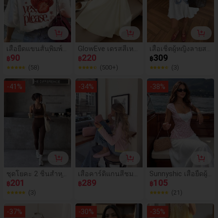
เสื้อยืดแขนสั้นพิมพ์ล
GlowEve เดรสสีเหลื
เสื้อเชิ้ตผู้หญิงลายสก็
ายสตรอเบอร์รี่และตั
90
องแขนกุดจับจีบสำห
220
อตสไตล์มินิมอล แฟ
309
฿
฿
฿
วอักษรทรงหลวมสำห
รับผู้หญิง, เดรสหรูหร
ชั่นลำลองหรูหรา สำ
(58)
(500+)
(3)
รับผู้หญิง, เสื้อคอกล
า
หรับใส่ไปทำงานและ
มลำลองใส่สบายหลา
ใช้ในชีวิตประจำวัน
-
41
%
-
34
%
-
38
%
กหลายสไตล์สีขาว
แมตช์ง่าย
สำหรับฤดูร้อน
ชุดโยคะ 2 ชิ้นสำหรั
เสื้อคาร์ดิแกนสีชมพู
Sunnyshic เสื้อยืดผู้ห
บผู้หญิง คอกลม สีน้ำ
201
สำหรับผู้หญิงแบบสบ
289
ญิงสไตล์โรแมนติกแ
105
฿
฿
฿
ตาล ความยืดหยุ่นปา
ายๆ ฤดูใบไม้ร่วง/ฤดู
คชชวลอเนกประสง
(3)
(21)
นกลาง เสื้อบรากีฬา
หนาว แขนยาว ถักท
ค์ ลายดอกไม้แพตช์เ
และกางเกงเลกกิ้งเอ
อ ชายระบายสีเหลือง
วิร์กหวานซ่อนเซ็กซี่
-
37
%
-
30
%
-
35
%
วสูง เหมาะสำหรับฤดู
ติดกระดุมด้านหน้า ก
ดีไซน์ผูกเชือกพร้อม