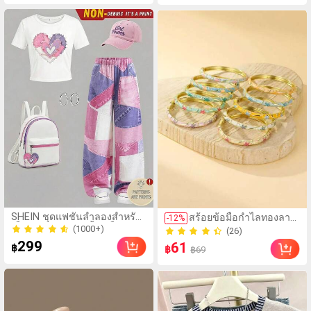
100+ ขายแล้ว
200+ ขายแล้ว
SHEIN ชุดแฟชั่นลำลองสำหรับ
สร้อยข้อมือกำไลทองลาย
-
12
%
เด็กผู้หญิงวัยรุ่น 2 ชิ้น/เซ็ต
ดอกไม้ดาวหลากสีเคลือบ
(1000+)
(26)
สไตล์หวานเท่ สำหรับฤดูร้อน
วินเทจ, เครื่องประดับ
(1000+)
299
200+ ขายแล้ว
61
฿
฿
เสื้อยืดแขนสั้นคอกลมผ้าถักพิมพ์
฿69
แฟชั่นสำหรับผู้หญิงใส่ใน
(26)
ลาย + กางเกงขายาวทรงหลวม
ชีวิตประจำวันและงาน
200+ ขายแล้ว
ลายพิมพ์ดิจิทัลเอฟเฟกต์ผ้าเดนิม
ปาร์ตี้
ทอ สำหรับใส่ประจำวันและออก
ไปเที่ยว