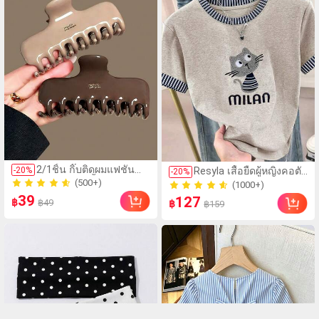
2/1ชิ้น กิ๊บติดผมแฟชั่น
-
20
%
Resyla เสื้อยืดผู้หญิงคอตัด
-
20
%
ขนาดใหญ่สีน้ำตาลชานม
สี, หลากสี, ลายพิมพ์แมว
(500+)
(1000+)
สำหรับผู้หญิง เหมาะ
น่ารัก, เสื้อสำหรับออกไป
900+ ขายแล้ว
39
100+ ขายแล้ว
127
฿
฿49
สำหรับการอาบน้ำ ล้าง
฿
฿159
เที่ยวฤดูร้อน, ดีไซน์
(500+)
(1000+)
หน้า และจัดแต่งทรงผม
กราฟิก, ความรู้สึก
900+ ขายแล้ว
100+ ขายแล้ว
พรีเมียม, ลำลอง
อเนกประสงค์, สวมใส่
ประจำวัน, กลางแจ้ง, ช้อป
ปิ้ง, การเดินทาง เสื้อผ้า
กลางแจ้ง