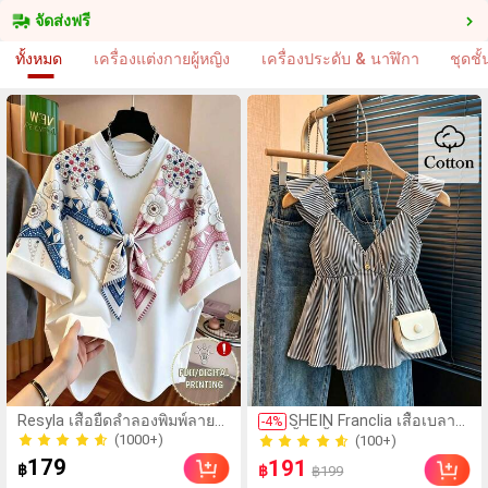
จัดส่งฟรี
ทั้งหมด
เครื่องแต่งกายผู้หญิง
เครื่องประดับ & นาฬิกา
ชุดช
Resyla เสื้อยืดลำลองพิมพ์ลาย
SHEIN Franclia เสื้อเบลาส์
-
4
%
ปักลูกปัดรูปโบว์ขนาดใหญ่
สั้นสีน้ำเงินลายทางน่ารัก
(1000+)
(100+)
สำหรับผู้หญิง
แต่งระบาย เซ็กซี่ เปิดหลัง
100+ ขายแล้ว
200+ ขายแล้ว
179
191
฿
฿
฿199
คอเว้าลึก
(1000+)
(100+)