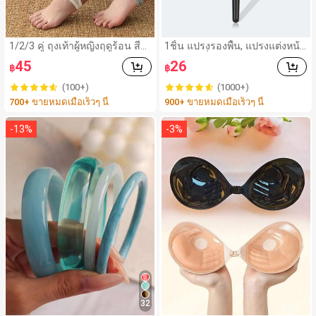
1/2/3 คู่ ถุงเท้าผู้หญิงฤดูร้อน สีพื้
1ชิ้น แปรงรองพื้น, แปรงแต่งหน้า
นบาง มีเท้า น่ารัก สบาย ลำลอง
มัลติฟังก์ชั่นแบบพกพาไม้ สไตล์มิ
45
26
฿
฿
ใส่ประจำวัน & กลางแจ้ง (ขนาดเ
นิมอล เครื่องมือแต่งหน้าสำหรับผู้
ล็กเกินไป) ภายในขีดจำกัด 60 ก
เริ่มต้น,แปรงรองพื้น,แปรงคอนซี
(100+)
(1000+)
ก.
ลเลอร์,แปรงปัดแก้ม,แปรงคอนทั
700+ ขายหมดเมื่อเร็วๆ นี้
900+ ขายหมดเมื่อเร็วๆ นี้
วร์,แปรงปัดแก้ม,แปรงบรอนเซอร
์,แปรงปัดแป้ง,แปรงรองพื้น,แปรง
ปัดแก้ม,ของแถม
-
13
%
-
3
%
32