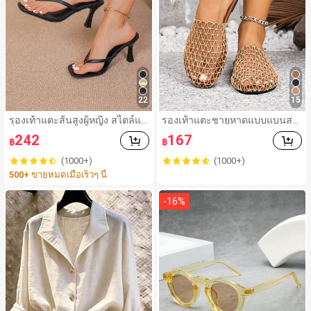
22
15
รองเท้าแตะส้นสูงผู้หญิง สไตล์แฟ
รองเท้าแตะชายหาดแบบแบนสบ
รี่ฤดูร้อน ส้นบาง แบบคีบ แต่งสา
าย ๆ ลายฉลุมาใหม่สำหรับผู้หญิง
242
167
฿
฿
ยคาดผม รองเท้าแตะชายหาดสำ
หรับเที่ยวพักผ่อน แฟชั่นสายไขว้
(1000+)
(1000+)
สำหรับเดทไนท์
500+ ขายหมดเมื่อเร็วๆ นี้
-
16
%