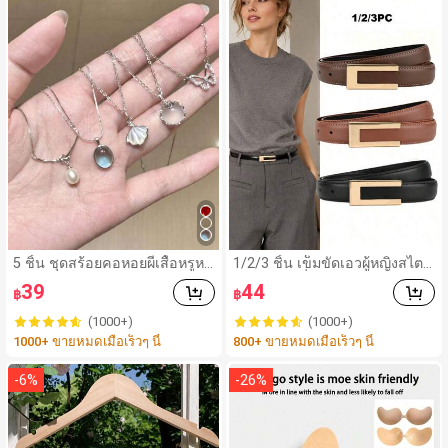
5 ชิ้น ชุดสร้อยคอหอยผีเสื้อหรูหร
1/2/3 ชิ้น เข็มขัดเอวผู้หญิงสไตล์
าเรียบง่าย ประดับมุกเทียม หินพร
มินิมอลแฟชั่น วัสดุอัลลอยคุณภา
39
44
฿
฿
ะจันทร์เทียม อความารีนเทียม สำ
พสูง สีพื้น อุปกรณ์เสริมที่หรูหรา เ
หรับผู้หญิง สร้อยคอโชคเกอร์ เห
หมาะสำหรับผู้หญิงวัยรุ่นถึงวัยกล
(1000+)
(1000+)
มาะสำหรับสวมใส่ในชีวิตประจำ
างคน เพื่อเสริมเสน่ห์ความเป็นผู้
1000+ ขายหมดเมื่อเร็วๆ นี้
800+ ขายหมดเมื่อเร็วๆ นี้
วัน วันหยุด ออกเดท ปาร์ตี้ ของข
หญิง หัวเข็มขัดรูปตัว U ทำด้วยมื
วัญวันเกิด วันวาเลนไทน์
อ เข็มขัดเอวบาง สามารถจับคู่กั
บกางเกงและกระโปรงคลาสสิก เ
-
6
%
-
26
%
หมาะสำหรับฤดูร้อน การสวมใส่
ประจำวันในสำนักงาน วิทยาเขต
การสวมใส่ประจำวัน แฟชั่นกลา
งแจ้ง วันหยุด กีฬา การเดินทาง ส