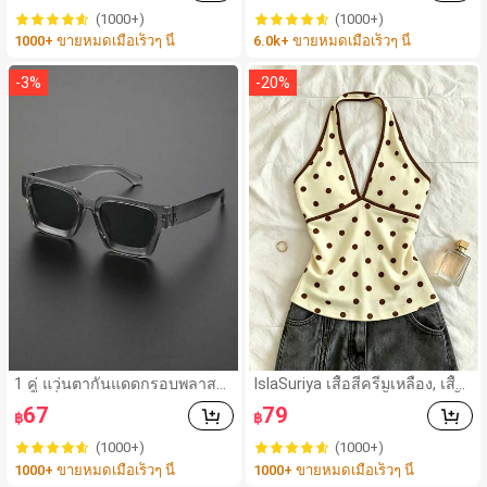
แจ็คเก็ต, ชุดเดรส, เข็มขัดหนังสัม
(1000+)
(1000+)
ผัสแบบโบฮีเมียน สำหรับใส่ในชีวิ
1000+ ขายหมดเมื่อเร็วๆ นี้
6.0k+ ขายหมดเมื่อเร็วๆ นี้
ตประจำวัน ใช้ได้ในฤดูใบไม้ร่วง,
ฤดูใบไม้ร่วง, ฮัลโลวีน
-
3
%
-
20
%
1 คู่ แว่นตากันแดดกรอบพลาสติ
IslaSuriya เสื้อสีครีมเหลือง, เสื้อ
กสี่เหลี่ยมสีเทาแบบคลาสสิกสำห
ลายจุด, ชุดผู้หญิง, เสื้อผู้หญิง, เสื้อ
67
79
฿
฿
รับผู้ชาย เหมาะสำหรับใส่กลางแ
กล้ามลำลอง, กำลังเป็นที่นิยม, เสื้
จ้ง ใส่ได้ทุกวัน และเดินทาง
อแฟชั่น, เสื้อ Y2k, เสื้อผ้า Y2k, เสื้
(1000+)
(1000+)
อหรูหรา, เสื้อคล้องคอ, เสื้อเซ็กซี
1000+ ขายหมดเมื่อเร็วๆ นี้
1000+ ขายหมดเมื่อเร็วๆ นี้
่, เสื้อเปิดหลัง,