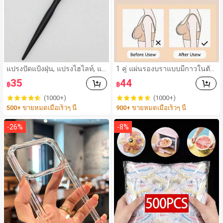
แปรงปัดแป้งฝุ่น, แปรงไฮไลท์, แป
1 คู่ แผ่นรองบราแบบมีกาวในตัว
รงเปลวไฟ, แปรงแต่งหน้าด้ามจับ
ระบายอากาศได้ดีสองด้าน ดีไซน์
35
44
฿
฿
รูปทรงพิเศษ, แปรงรองพื้น, แปรง
สามเหลี่ยมดันทรงหนาขึ้น ใช้ซ้ำ
คอนซีลเลอร์, แปรงปัดแก้ม, แปร
ได้ ใส่ในบิกินี่แบบมองไม่เห็น เหม
(1000+)
(1000+)
งคอนทัวร์, แปรงปัดแก้ม, แปรงบ
าะสำหรับใส่ว่ายน้ำ
500+ ขายหมดเมื่อเร็วๆ นี้
900+ ขายหมดเมื่อเร็วๆ นี้
รอนเซอร์, แปรงปัดแป้ง, แปรงรอ
งพื้น, แปรงปัดแก้ม, ของแถม
-
26
%
-
8
%