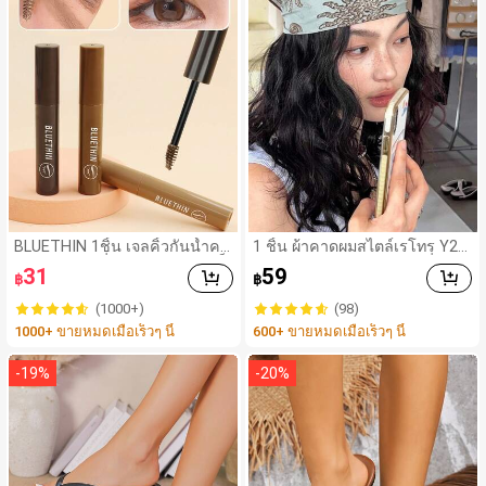
BLUETHIN 1ชิ้น เจลคิ้วกันน้ำคง
1 ชิ้น ผ้าคาดผมสไตล์เรโทร Y2K
ทน ป้องกันเหงื่อและเลอะ แห้งเร็
ลายตัวอักษร, ผ้าพันคอแฟชั่นสต
31
59
฿
฿
วและอยู่ทนนาน สี น้ำตาลเข้ม
รีทอเนกประสงค์สำหรับผู้หญิง อุ
น้ำตาล น้ำตาลอ่อน เหมาะสำหรั
ปกรณ์เสริมผมฤดูร้อน ผ้าพันคอผู้
(1000+)
(98)
บมือใหม่ ของขวัญสำหรับเทศกา
หญิง
1000+ ขายหมดเมื่อเร็วๆ นี้
600+ ขายหมดเมื่อเร็วๆ นี้
ล ขนาดพกพา
-
19
%
-
20
%