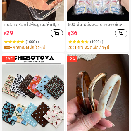
เคสอะคริลิกใสพื้นฐานสีพื้นป้องกั
500 ชิ้น ฟิล์มถนอมอาหารยืดหยุ่
นหน้าจอ กันกระแทก แบบแข็งใ
น - ฝาครอบจานใสยืดหยุ่น, ใช้
29
36
฿
฿
ส สำหรับ 17promax/17pro/17/
ซ้ำได้, หลากหลายฟังก์ชัน, ไม่มีก
17 Air/16/16promax/16pro/16
ลิ่น, ป้องกันฝุ่น เหมาะสำหรับบ้า
(1000+)
(1000+)
plus/16e/15/14/13 Pro Max/7
น, ร้านอาหาร, ปิกนิก - เหมาะกับ
800+ ขายหมดเมื่อเร็วๆ นี้
400+ ขายหมดเมื่อเร็วๆ นี้
g/8g/Se/Se2/Se3/7plus/8plu
ขนาดจานทุกขนาด, สิ่งจำเป็นสำ
s/14promax/14pro/14plus/13
หรับปิกนิก | ฟิล์มบรรจุภัณฑ์ตกแ
pro/12promax/12/12pro/11/1
ต่ง | ฟิล์มพลาสติกใช้ซ้ำได้, ฟิล์ม
-
15
%
-
3
%
1pro/11promax/X/Xs/Xr/Xsm
พลาสติกอาหาร, สิ่งจำเป็นในครัว
ax ขอบกันกระแทกใส ฝาหลังแข็
ง สไตล์มินิมอล สำหรับวันเกิดฤดู
ใบไม้ผลิ