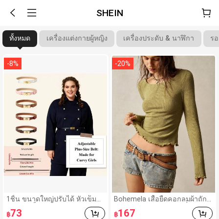
SHEIN
ทั้งหมด
เครื่องแต่งกายผู้หญิง
เครื่องประดับ & นาฬิกา
รอ
-
8
%
-
20
%
1ชิ้น ขนาดใหญ่ปรับได้ หัวเข็มขั
Bohemela เสื้อยืดคอกลมผ้าถัก
ดสีทอง เข็มขัดแบบสบาย ใช้ได้กั
แขนยาว สีเรียบ ใช้งานทั่วไป สำ
73
167
฿
฿
บกางเกงยีนส์, เสื้อผ้าลำลอง, เสื้อ
หรับผู้หญิง