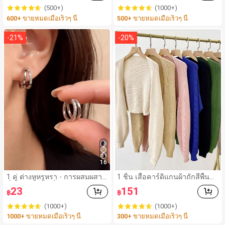
mp; สังสรรค์ มีสีชมพู, สีเบอร์กัน
(500+)
(1000+)
ดี, สีเทา, สีฟ้า, สีเขียว, สีเหลือง, สี
600+ ขายหมดเมื่อเร็วๆ นี้
500+ ขายหมดเมื่อเร็วๆ นี้
ม่วง, สีดำ
-
21
%
-
20
%
16
1 คู่ ต่างหูหรูหรา - การผสมผสาน
1 ชิ้น เสื้อคาร์ดิแกนผ้าถักสีพื้นแ
ที่ลงตัวของแฟชั่นและความซับซ้
ขนค้างคาวตกแต่งกันแดดสำหรั
23
151
฿
฿
อน, ดีไซน์สองชั้น, เหมาะสำหรับ
บผู้หญิง สำหรับอุปกรณ์เสริมใน
สุภาพสตรีและนักเรียน, ต่างหูทอ
สำนักงานและการเดินทางกลาง
(1000+)
(1000+)
งแดงฝังไมโคร
แจ้ง
1000+ ขายหมดเมื่อเร็วๆ นี้
300+ ขายหมดเมื่อเร็วๆ นี้