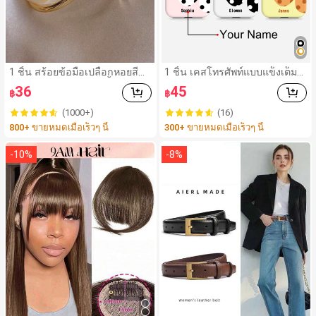
1 ชิ้น สร้อยข้อมือเปลือกหอยสีขา
1 ชิ้น เคสโทรศัพท์แบบแข็งเต็มตั
วลายอสมมาตรหรูหราพื้นผิวโค้ง
ว ฟิล์มเงา 2-In-1 ลายดอกไม้สีสั
36
45
฿
฿
โลหะดีไซน์เก๋ไก๋และไม่ซ้ำใคร
นสดใส ปรับแต่งชื่อสีส่วนตัว ฝาค
รอบป้องกัน เข้ากันได้กับ iPhone
(1000+)
(16)
11/12/13/14/15/16 17 Pro Ma
800+ ขายหมดเมื่อเร็วๆ นี้
300+ ขายหมดเมื่อเร็วๆ นี้
x
-
10
%
-
8
%