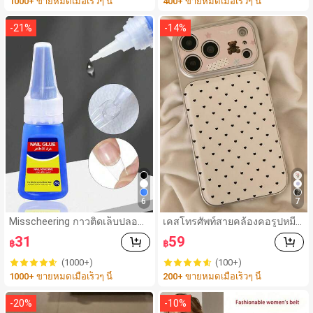
1000+ ขายหมดเมื่อเร็วๆ นี้
400+ ขายหมดเมื่อเร็วๆ นี้
สำหรับเล็บอะคริลิค ปลายเล็บปล
อม เจลเล็บ
-
21
%
-
14
%
6
7
Misscheering กาวติดเล็บปลอม
เคสโทรศัพท์สายคล้องคอรูปหมีรู
20 กรัม แรงยึดสูง เจลสติกเกอร์เ
ปหัวใจ สำหรับ 17 Pro Max สไต
31
59
฿
฿
ล็บนุ่ม แห้งเร็ว เหมาะสำหรับผู้เริ่
ล์มินิมอลเกาหลีสำหรับผู้หญิง ใช้
มต้นทำเล็บ ติดทนนาน
ได้กับ 16/15/14 Pro เคสแข็งกัน
(1000+)
(100+)
กระแทกแบบเต็มตัว
1000+ ขายหมดเมื่อเร็วๆ นี้
200+ ขายหมดเมื่อเร็วๆ นี้
-
20
%
-
10
%