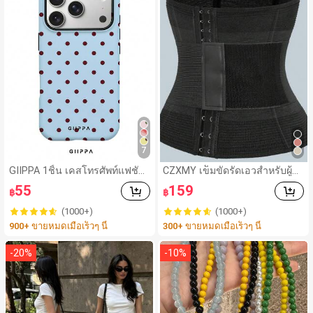
7
GIIPPA 1ชิ้น เคสโทรศัพท์แฟชั่น
CZXMY เข็มขัดรัดเอวสำหรับผู้ห
ลายจุดสีฟ้าอ่อนสีแดงเลือดหมู ฐา
ญิง ระบายอากาศได้ดี สำหรับกีฬ
55
159
฿
฿
นสีชมพูอ่อนพร้อมลายจุดสีเขียว เ
า พร้อมตัวยึดแบบตะขอและห่วง
คสโทรศัพท์ 17 Pro Max, เหมาะ
รัดเอว สำหรับเธอ
(1000+)
(1000+)
สำหรับโทรศัพท์ 16 Pro Max, 15
900+ ขายหมดเมื่อเร็วๆ นี้
300+ ขายหมดเมื่อเร็วๆ นี้
Pro Max, 14 Pro Max, เคสโทรศั
พท์สไตล์เกาหลีและน่าสนใจ, เข้า
กันได้กับ 11/12/13/14/15/16 Pr
-
20
%
-
10
%
o Max Plus, ดีไซน์หรูหราเหมาะ
สำหรับทั้งชายและหญิง, ของขวั
ญในอุดมคติสำหรับแฟนสาวในวั
นอีสเตอร์, ฤดูใบไม้ผลิ, ฤดูแต่งงา
นและวันเกิด