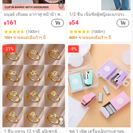
6
มนุษย์ เส้นผม อากาศ หน้าม้า พร้
1/2 ชิ้น เข็มขัดผู้หญิงอเนกประส
อม เคราหน้าใบหู สีน้ำตาล สี คลิ
งค์, สง่างามและทันสมัยสำหรับผู้
161
54
฿
฿
ปหน้าม้า ใน ต่อผม ผู้เริ่มต้น เป็น
หญิงที่จะสวมใส่กับกางเกงยีนส์, ก
มิตร
างเกงลำลอง, ชุดสูทและชุดเดรส,
(1000+)
(1000+)
เหมาะสำหรับวันวาเลนไทน์, วันแ
100+ ขายหมดเมื่อเร็วๆ นี้
800+ ขายหมดเมื่อเร็วๆ นี้
ม่และวันฮาโลวีน ฤดูร้อน, โรงเรี
ยน
-
21
%
-
8
%
1 ชิ้น แหวน 12 ราศี, ยูนิเซกส์, แ
ชุด 1 เซ็ต เครื่องเย็บกระดาษขน