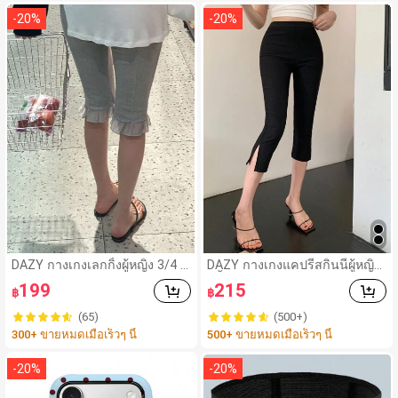
-
20
%
-
20
%
DAZY กางเกงเลกกิ้งผู้หญิง 3/4 ค
DAZY กางเกงแคปรีสกินนี่ผู้หญิง
วามยาวขา ทรงเข้ารูป แต่งลูกไม้
สีพื้น ลำลอง ใส่ได้หลากหลาย มีร
199
215
฿
฿
แบบปะติด ลำลอง สำหรับวันหยุด
อยผ่า สำหรับฤดูใบไม้ร่วง ฤดูหน
ฤดูร้อน
าว และโรงเรียน
(65)
(500+)
300+ ขายหมดเมื่อเร็วๆ นี้
500+ ขายหมดเมื่อเร็วๆ นี้
-
20
%
-
20
%