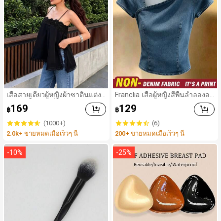
เสื้อสายเดี่ยวผู้หญิงผ้าซาตินแต่งลู
Franclia เสื้อผู้หญิงสีพื้นลำลองอเ
กไม้ - เสื้อสายเดี่ยวฤดูร้อนสีขากี
นกประสงค์สำหรับใส่ประจำวัน
169
129
฿
฿
มีรอยผ่าด้านข้างที่น่าดึงดูด ลำล
องสีดำ สำหรับเธอ
(1000+)
(6)
2.0k+ ขายหมดเมื่อเร็วๆ นี้
200+ ขายหมดเมื่อเร็วๆ นี้
-
10
%
-
25
%