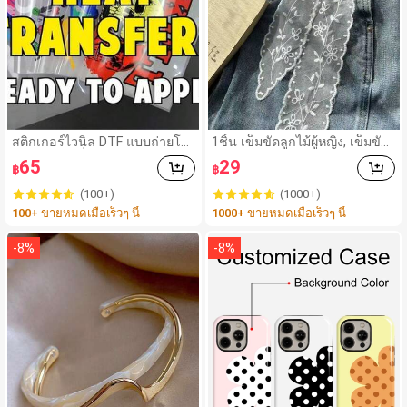
สติกเกอร์ไวนิล DTF แบบถ่ายโอ
1ชิ้น เข็มขัดลูกไม้ผู้หญิง, เข็มขัด
นความร้อนที่ปรับแต่งได้ในขนา
ผู้หญิง, อุปกรณ์เสริมกางเกงหลาย
65
29
฿
฿
ดต่างๆ สำหรับเสื้อยืด, เสื้อฮู้ด, แจ็
ฟังก์ชัน, สามารถใช้เป็นผ้าพันคอ
คเก็ต, หมวก, กระเป๋าผ้า, ติดง่าย
หรือเข็มขัด, ผ้าพันคอลูกไม้ยาวแ
(100+)
(1000+)
บนผ้า, การพิมพ์ DTF สีเต็มแบบ
ฟชั่น, ผ้าพันคอลูกไม้ลายดอกไม้,
100+ ขายหมดเมื่อเร็วๆ นี้
1000+ ขายหมดเมื่อเร็วๆ นี้
กำหนดเอง, อุปกรณ์แฟนคลับ DI
ผ้าพันคอลูกไม้คาดศีรษะ, ผ้าพันค
Y 2026, ของขวัญที่ปรับแต่งได้, รี
อลูกไม้ปักลายน้ำหนักเบา, ตกแต่
ดติด
งเอวลูกไม้หรูหรา, อุปกรณ์เสริมผู้
-
8
%
-
8
%
หญิง