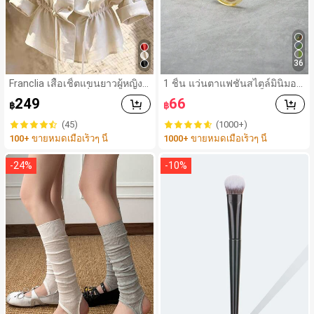
36
Franclia เสื้อเชิ้ตแขนยาวผู้หญิงแ
1 ชิ้น แว่นตาแฟชั่นสไตล์มินิมอล
บบหลวมทรงสลัชชี่ลำลอง มีเชือ
ส่วนบุคคล กรอบกลมเล็ก วัสดุ P
249
66
฿
฿
กรูด ช่วยพรางหุ่น
C สำหรับผู้ชายและผู้หญิง เหมาะ
สำหรับงานปาร์ตี้ การเดินทาง วัน
(45)
(1000+)
หยุด ชายหาด และการตกแต่งปร
100+ ขายหมดเมื่อเร็วๆ นี้
1000+ ขายหมดเมื่อเร็วๆ นี้
ะจำวัน
-
24
%
-
10
%