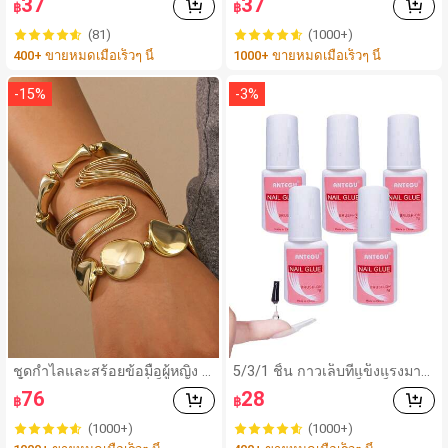
37
37
฿
฿
ฤดูร้อน บาง สไตล์วินเทจอเมริกัน
ผู้หญิง สามารถใช้เป็นสายรัดเอว
สัมผัสพรีเมียม ผ้าพันคอสี่เหลี่ยมเ
ตกแต่งบรรจุภัณฑ์ ริบบิ้น ที่คาดผ
(81)
(1000+)
ล็ก แฟชั่นสตรีท ผ้าไหมที่มีเอกลัก
ม หรือผ้าพันคอ ทางเลือกที่เหมาะ
400+ ขายหมดเมื่อเร็วๆ นี้
1000+ ขายหมดเมื่อเร็วๆ นี้
ษณ์
สมเพื่อเสริมสไตล์โดยรวม สไตล์
สาวฝรั่งเศส
-
15
%
-
3
%
ชุดกำไลและสร้อยข้อมือผู้หญิง 3
5/3/1 ชิ้น กาวเล็บที่แข็งแรงมาก
ชิ้น ดีไซน์ไม่สมมาตรที่เป็นเอกลั
เหมาะสำหรับปลายเล็บ เล็บอะคริ
76
28
฿
฿
กษณ์และทันสมัย เหมาะสำหรับส
ลิค และเล็บปลอม กาวเล็บ กาวเ
วมใส่ประจำวัน ของขวัญที่เหมาะ
ล็บแบบแปรง เหมาะสำหรับเล็บป
(1000+)
(1000+)
สำหรับเพื่อนในวันหยุด
ลอม ทนทานและยาวนาน เหมาะ