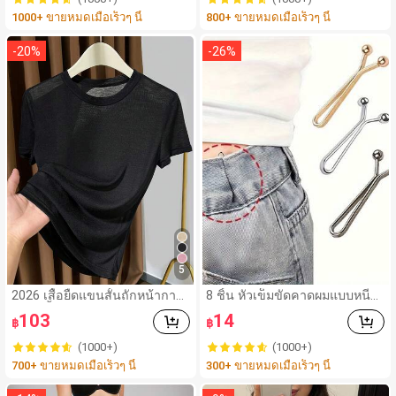
นเวย์ ปาร์ตี้ แว่นตาแฟชั่น
1000+ ขายหมดเมื่อเร็วๆ นี้
800+ ขายหมดเมื่อเร็วๆ นี้
-
20
%
-
26
%
5
2026 เสื้อยืดแขนสั้นถักหน้ากาก
8 ชิ้น หัวเข็มขัดคาดผมแบบหนีบ
ใหม่, เสื้อยืดคอกลมสีขาวบางสำ
ปรับได้, คลิปหนีบเอวแบบไม่ต้อง
103
14
฿
฿
หรับฤดูร้อนสำหรับผู้หญิงลำลองสี
ใช้ตะปู, คลิปกันรั่วซึมแบบมองไม่
ดำ, สไตล์ที่ง่ายดาย
เห็น, เครื่องมือรัดผ้าพันคออเนกป
(1000+)
(1000+)
ระสงค์, สามารถใช้รัดข้อมือ, ปกเ
700+ ขายหมดเมื่อเร็วๆ นี้
300+ ขายหมดเมื่อเร็วๆ นี้
สื้อ, ขอบเอว, ขากางเกงได้