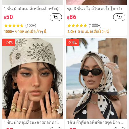
1 ชิ้น ผ้าพันคอสี่เหลี่ยมสำหรับผู้ห
ชุด 3 ชิ้น สไตล์วินเทจโบโฮ: กำไ
ญิง, วัสดุผ้าลินิน, ลายพิมพ์ดอกไม้
ลอะคริลิกสีน้ำตาลหลายชั้นหนา,
50
86
฿
฿
สด, ตกแต่งสไตล์วินเทจ, สามารถ
กำไล ABS ลายคลื่นสีทอง, หรูหร
ใช้เป็นผ้าพันศีรษะ, ที่คาดผม หรือ
า เหมาะสำหรับผู้หญิง คู่รัก งานป
(100+)
(1000+)
เครื่องประดับผม, สำหรับเดินทาง,
าร์ตี้ สวมใส่ประจำวัน ของขวัญ
1000+ ขายหมดเมื่อเร็วๆ นี้
4.0k+ ขายหมดเมื่อเร็วๆ นี้
ปาร์ตี้
สำหรับเธอ
-
24
%
-
24
%
1 ชิ้น ผ้าคลุมศีรษะลายดอกทาน
1ชิ้น ผ้าพันคอพิมพ์ลายจุด ผ้าซา
ตะวัน Sea Breeze สำหรับผู้หญิง
ติน แฟชั่นฤดูใบไม้ผลิใหม่สำหรับ