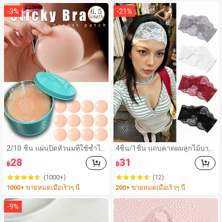
-
3
%
-
21
%
2/10 ชิ้น แผ่นปิดหัวนมที่ใช้ซ้ำได้
4ชิ้น/1ชิ้น แถบคาดผมลูกไม้บาง
ล่องหน ไร้รอยต่อ & ไม่ลื่น เหมาะ
กว้างยืดหยุ่นสำหรับผู้หญิง, แฟชั่น
28
31
฿
฿
สำหรับโอกาสต่างๆ สิ่งจำเป็นสำ
อเนกประสงค์พรีเมียมหรูหราสไต
หรับฤดูร้อน
ล์มินิมอล ผ้าพันคอเล็กๆ ห่วงผม
(1000+)
(12)
อุปกรณ์เสริมผม, เหมาะสำหรับก
1000+ ขายหมดเมื่อเร็วๆ นี้
200+ ขายหมดเมื่อเร็วๆ นี้
ารออกไปข้างนอกประจำวัน, ลำ
ลอง, งานปาร์ตี้, การเดินทาง, กา
รพักผ่อน, การมัดผม, การจัดทรงผ
-
9
%
ม, การแต่งหน้า, การจับคู่ชุด, อุป
กรณ์เสริมประดับผม