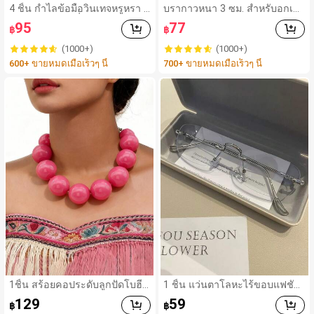
4 ชิ้น กำไลข้อมือวินเทจหรูหรา ดี
บรากาวหนา 3 ซม. สำหรับอกเล็
ไซน์มินิมอลแฟชั่น เหมาะสำหรับ
ก แบบไร้สายและไร้หลัง ใส่กับเด
95
77
฿
฿
ใส่ในชีวิตประจำวัน อะคริลิก เห
รสได้แนบเนียน บราเสริมหน้าอก
มาะสำหรับใส่ในชีวิตประจำวันแ
แบบใช้ซ้ำได้ สำหรับงานแต่งงาน
(1000+)
(1000+)
ละงานปาร์ตี้ ของขวัญสำหรับผู้ห
600+ ขายหมดเมื่อเร็วๆ นี้
700+ ขายหมดเมื่อเร็วๆ นี้
ญิง
1ชิ้น สร้อยคอประดับลูกปัดโบฮีเ
1 ชิ้น แว่นตาโลหะไร้ขอบแฟชั่น
มียนขนาดใหญ่ ดีไซน์เรียบง่ายเกิ
คลาสสิกหรูหรา
129
59
฿
฿
นจริงสำหรับผู้หญิง งานปาร์ตี้ &a