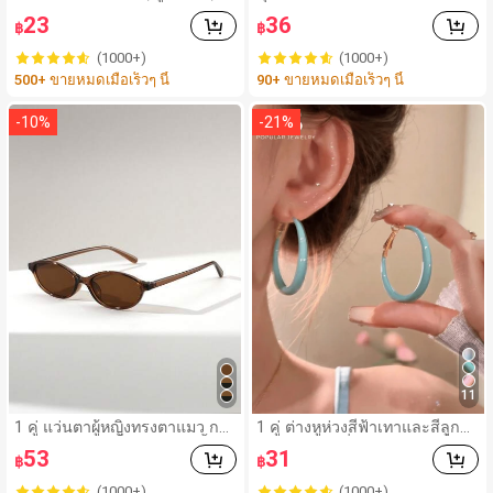
หวนเปิดปรับได้สเตนเลสชุบทอง
าด 3.9 x 2.7 เซนติเมตร สีสุ่ม มา
23
36
฿
฿
18K, เครื่องประดับแฟชั่น, ของข
พร้อมลวด เครื่องเย็บกระดาษชื่อ
วัญวันเกิด
Morandi สำหรับโต๊ะ น่ารัก สำห
(1000+)
(1000+)
รับใช้ในออฟฟิศ ห้องเรียน ที่บ้าน
500+ ขายหมดเมื่อเร็วๆ นี้
90+ ขายหมดเมื่อเร็วๆ นี้
จัดเอกสารจำนวนมาก บรรจุภัณ
ฑ์เล็ก จัดเก็บและพกพาง่าย กลับ
สู่โรงเรียน อุปกรณ์การเรียน
-
10
%
-
21
%
11
1 คู่ แว่นตาผู้หญิงทรงตาแมว กร
1 คู่ ต่างหูห่วงสีฟ้าเทาและสีลูกก
อบแคบ ขนาดเล็ก วัสดุ PC น้ำห
วาดสุดหรู เครื่องประดับแฟชั่น
53
31
฿
฿
นักเบามาก สไตล์เรโทร อเนกปร
สำหรับผู้หญิง/เด็กผู้หญิง ต่างหูเค
ะสงค์ เหมาะสำหรับสไตล์สตรีท รั
รื่องประดับหรูหรา
(1000+)
(1000+)