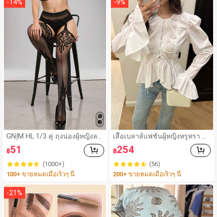
-
14
%
-
9
%
GNIM HL 1/3 คู่ ถุงน่องผู้หญิงลา
เสื้อเบลาส์แฟชั่นผู้หญิงหรูหรา แ
ยแจ็คการ์ดแบบโปร่งพร้อมสายเ
ขนบานผูกจีบ ชายระบายไม่สมม
51
254
฿
฿
อี๊ยม (ไม่รวมชุดชั้นใน)
าตร, สีพื้น จีบแต่งลายดอกไม้/ระ
บายไม่สมมาตร กระดุมหน้า สำห
(1000+)
(56)
รับใส่ทำงานลำลอง ออกเดท ฤดูใ
100+ ขายหมดเมื่อเร็วๆ นี้
200+ ขายหมดเมื่อเร็วๆ นี้
บไม้ผลิ/ฤดูร้อน/ฤดูใบไม้ร่วง สีข
าว
-
21
%