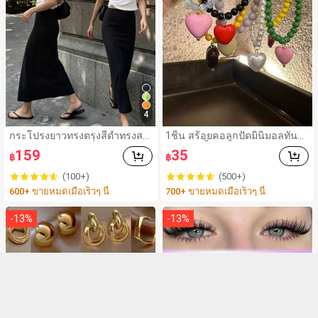
4
กระโปรงยาวทรงตรงสีดำทรงสลิ
1ชิ้น สร้อยคอลูกปัดมินิมอลทันส
มฟิต, กระโปรงแฟชั่นผู้หญิงโพลีเ
มัยพร้อมจี้หัวใจพลาสติก ABS, ข
159
35
฿
฿
อสเตอร์แบบสบายๆสำหรับงานป
องขวัญหรือใส่ได้ทุกวัน
าร์ตี้, อเนกประสงค์และน่ารัก, เห
(100+)
(500+)
มาะสำหรับสวมใส่ประจำวัน, วัน
600+ ขายหมดเมื่อเร็วๆ นี้
700+ ขายหมดเมื่อเร็วๆ นี้
หยุดฤดูร้อน. เหมาะสำหรับชายห
าด, เทศกาลดนตรี และวันหยุดฤดู
ร้อน, ยุค 90
-
13
%
-
13
%