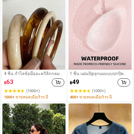
4 ชิ้น กำไลข้อมืออะคริลิกกลมส
1 ชิ้น แผ่นปิดจุกนมแบบปกปิดสำ
ไตล์วินเทจหรูหราสำหรับผู้หญิง,
หรับชุดว่ายน้ำซิลิโคนบางเฉียบมี
63
49
฿
฿
ดีไซน์เรียบง่ายทันสมัย, เหมาะสำ
กาวในตัวสำหรับผู้หญิงกันน้ำมอง
หรับสวมใส่ในชีวิตประจำวันและ
ไม่เห็นสำหรับว่ายน้ำโยคะชุดออ
(1000+)
(1000+)
โอกาสต่างๆ, ของขวัญสำหรับเธ
กกำลังกายเหมาะสำหรับชุดทางก
1000+ ขายหมดเมื่อเร็วๆ นี้
400+ ขายหมดเมื่อเร็วๆ นี้
อ
าร, เดท, งานแต่งงาน, ท่องเที่ยว,
วันหยุด, เทศกาล, ฤดูใบไม้ผลิ