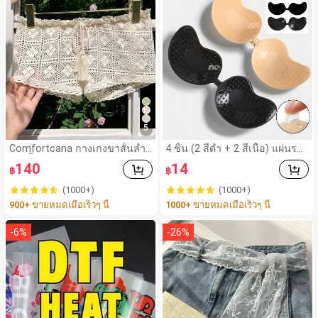
ไตล์ถนน และชุดตามฤดูกาลในวิ
ทยาเขต
5
Comfortcana กางเกงขาสั้นลำล
4 ชิ้น (2 สีดำ + 2 สีเนื้อ) แผ่นรอง
องสีพื้น แต่งลูกไม้ต่อผ้า ผูกปม สำ
อกซิลิโคนแบบติดเองได้ แบบไม่เ
140
14
฿
฿
หรับฤดูร้อนและวันพักผ่อน
ห็นรอย ไร้สาย ไร้หลัง สำหรับงา
นแต่งงาน, เสื้อเปิดไหล่, งานเลี้ยง
(1000+)
(1000+)
เพื่อนเจ้าสาว
900+ ขายหมดเมื่อเร็วๆ นี้
1000+ ขายหมดเมื่อเร็วๆ นี้
-
6
%
-
26
%