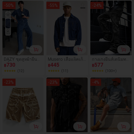
กลายการ์ตูนช้าง, ยูนิ
คาร์ฟ ดอกซากุระ แ
าตรสไตล์ลำลอง
-
50
%
-
55
%
-
24
%
เซกส์ (ไม่รวมเข็มขัด
ละคลื่น ขากว้างทรง
และอุปกรณ์เสริม)
ตรง ความยาวถึงเข่า
สไตล์ Y2K ฤดูร้อน เ
รโทร สตรีท ฮิปฮอป
DAZY ชุดสูทผ้ายีนส์
Musero เสื้อแจ็คเก็ต
กางเกงยีนส์เดนิมทร
สีน้ำเงินวินเทจสำหรั
730
ยีนส์ทรงครอปโอเวอ
445
งสลิมฟิตผ้ายืด, กางเ
577
฿
฿
฿
บผู้ชาย, ฤดูใบไม้ผลิ/
ร์ไซส์ เอวยางยืด ราย
กงยีนส์ผ้าฝ้ายฟอกข
(12)
(11)
(100+)
ฤดูร้อน
ละเอียดตะเข็บ คลิป
าด, อเนกประสงค์ &
ฮาร์ดแวร์ แจ็คเก็ตยี
แฟชั่น; กางเกงยีนส์เ
-
23
%
-
23
%
-
4
%
นส์เข้าชุด เฉพาะคอ
ดนิมฟอกสีมีกระเป๋าเ
ลเลกชัน SPRING S
ฉียง, น้ำหนักเบาใส่
UMMER Essentials
ลำลองสำหรับธุรกิจ,
อเนกประสงค์; กางเ
กงยีนส์ทรงตรงลำลอ
งมีกระดุม & ซิป, เหม
าะสำหรับทุกฤดูกาล