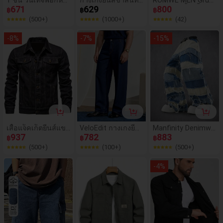
วมขากว้างกางเกงยี
671
งหลวม ขากว้าง สไต
629
ge Punk เสื้อเชิ้ตยีน
800
฿
฿
฿
นส์ผู้ชาย, ไม่ยืด, เหม
ล์ Emo สำหรับผู้ชาย
ส์แขนสั้นผู้ชายดีไซน์
(500+)
(1000+)
(42)
าะสำหรับใส่ลำลองแ
กระดุมหลายเม็ดลำล
ละทำงาน
อง
-
8
%
-
7
%
-
15
%
เสื้อแจ็คเก็ตยีนส์แข
VeloEdit กางเกงยีน
Manfinity Denimwa
นยาวทรงเข้ารูปคลา
937
ส์ขากว้างลำลองผู้ชา
782
ve กางเกงยีนส์ขายา
883
฿
฿
฿
สสิกสำหรับผู้ชาย, ฤ
ยไซส์ใหญ่ ทรงหลวม
วทรงบาน พิมพ์ลาย แ
(500+)
(100+)
(500+)
ดูใบไม้ร่วง
มีกระเป๋า สีน้ำเงินเข้
ฟชั่นสตรีท สำหรับผู้
ม
ชาย ประดับพลอยเที
-
4
%
ยม กางเกงยีนส์ขากร
ะดิ่ง, คริสต์มาส