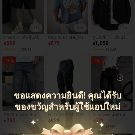
กางเกงขาสั้นยีนส์ผ้า
Nick 90s | SHEIN เสื้
NORVETH เสื้อแจ็คเ
ฝ้ายไม่ยืดหยุ่นแบบห
569
อเชิ้ตยีนส์แขนสั้นพิม
875
ก็ตยีนส์มีฮู้ดพร้อมกร
1,059
฿
฿
฿
ลวมสบายสำหรับผู้ช
พ์ลายการ์ตูนตลกสำ
ะเป๋าปะผ้าฝ้ายสำหรั
(1000+)
(1000+)
ายในฤดูร้อนพร้อมก
หรับผู้ชาย, แฟชั่นลำ
บผู้ชาย ไม่มีเสื้อยืด, C
ระเป๋า
ลอง, ใส่ในชีวิตประ
ouple Things
-
15
%
-
3
%
จำวัน, ฤดูร้อน
ขอแสดงความยินดี! คุณได้รับ
ของขวัญสำหรับผู้ใช้แอปใหม่
DAZY กางเกงยีนส์ผู้
NIUYUNHENGTONG
กางเกงขาสั้นยีนส์เบ
ชายไซส์ใหญ่ ขาตรง
730
กางเกงยีนส์ลำลองจี
829
อร์มิวดาทรงหลวมขา
571
฿
฿
฿
ซักฟอกขาด มีกระเป๋
บกระเป๋าคาร์โก้แฟชั่
บาน สไตล์ Y2K ลำล
(1000+)
(100+)
าซิป
นผู้ชาย
อง เหมาะสำหรับเดิน
ในเมือง ออกไปเที่ยว