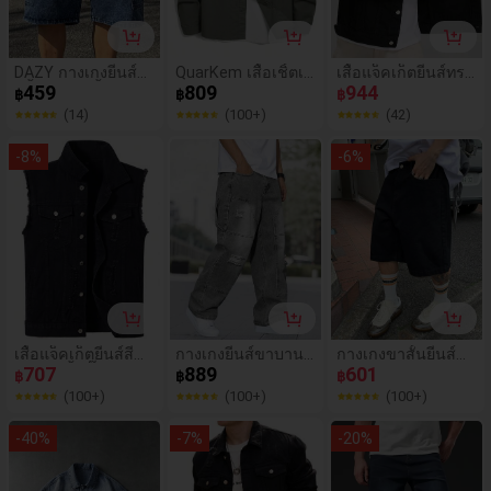
DAZY กางเกงยีนส์ข
QuarKem เสื้อเชิ้ตเด
เสื้อแจ็คเก็ตยีนส์ทรง
าสั้นผู้ชายสีน้ำเงินฟ
459
นิมทรงหลวม ติดกระ
809
เข้ารูปพอดีตัวผู้ชาย,
944
฿
฿
฿
อกขาดดีไซน์กระเป๋า
ดุม แขนยาวธรรมดา
เสื้อคลุมสตรีทแวร์สี
(14)
(100+)
(42)
เอวยางยืด สำหรับฤดู
มีกระเป๋าคู่ และลาย
ดำลำลอง, แฟชั่น, ฤ
ร้อน
ปักตัวอักษร สำหรับเ
ดูใบไม้ผลิ/ฤดูใบไม้ร่
-
8
%
-
6
%
ป็นของขวัญให้แฟน
วง
ใส่ไปทำงาน ไปเที่ยว
ไปเรียน ทำงาน ใส่ไ
ด้ในฤดูใบไม้ร่วง
เสื้อแจ็คเก็ตยีนส์สีดำ
กางเกงยีนส์ขาบานผู้
กางเกงขาสั้นยีนส์ดำ
ผู้ชาย, เสื้อกั๊กยีนส์ลำ
707
ชายปักลายแพตช์ขา
889
casual ของผู้ชายมีก
601
฿
฿
฿
ลอง, ทุกฤดูกาล
ดๆ สไตล์สตรีทแวร์
ระเป๋าเฉียง
(100+)
(100+)
(100+)
-
40
%
-
7
%
-
20
%