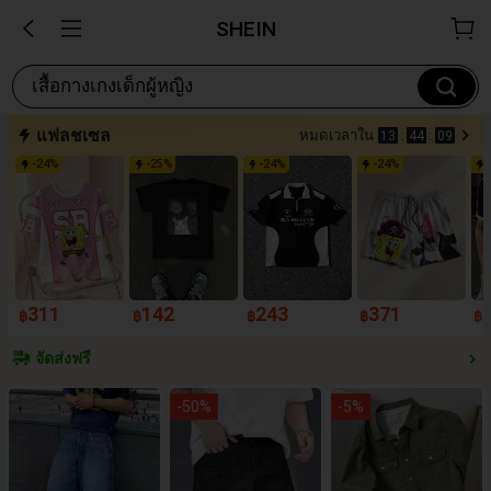
SHEIN
เสื้อกางเกงเด็กผู้หญิง
แฟลชเซล
หมดเวลาใน
13
:
44
:
07
-
24
%
-
25
%
-
24
%
-
24
%
311
142
243
371
฿
฿
฿
฿
฿
จัดส่งฟรี
-
50
%
-
5
%