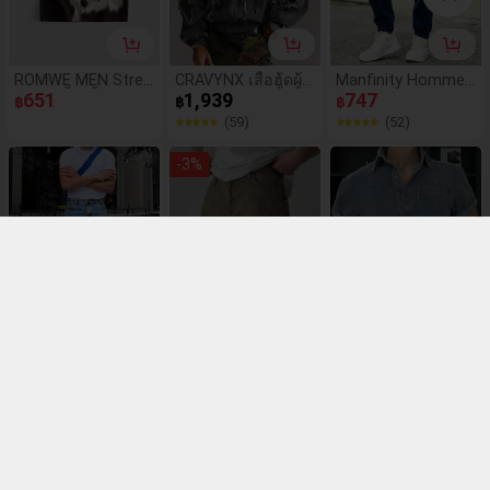
ROMWE MEN Stree
CRAVYNX เสื้อฮู้ดผู้ช
Manfinity Homme
t Life เสื้อเชิ้ตยีนส์ล
651
ายลำลอง Patchwor
1,939
กางเกงยีนส์เดนิมไซ
747
฿
฿
฿
ายวัวสำหรับผู้ชาย
k Frayed เสื้อแจ็คเก็
ส์ใหญ่สำหรับผู้ชายมี
(59)
(52)
ตยีนส์ Zip-Up, สไตล์
กระเป๋า
สตรีท Ripped Grung
-
3
%
e Baggy Jacket, ขอ
งขวัญวันหยุดที่สมบูร
ณ์แบบสำหรับแฟนแ
ละสามี Y2k Cyberpu
nk Oversized Stree
twear, ฤดูใบไม้ร่วง
กางเกงยีนส์ขาบานท
DAZY กางเกงขาสั้น
DAZY เสื้อเชิ้ตยีนส์สี
รงหลวมสไตล์เรโทร
789
ผ้ายีนส์สีเทาซีดสำหรั
630
น้ำเงินเรียบสำหรับผู้
539
฿
฿
฿
แฟชั่นสำหรับผู้ชาย
บผู้ชาย ทรงเซอร์สำ
ชายในฤดูร้อน
(87)
(27)
(100+)
หรับฤดูร้อน
-
10
%
-
29
%
-
58
%