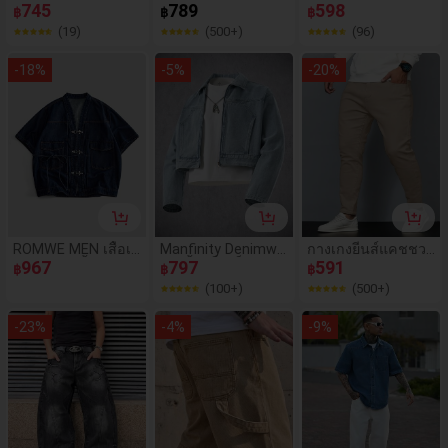
โครเชต์ส่วนบุคคล
745
ฟอกวินเทจสำหรับผู้
789
างเกงเบอร์มิวด้า กา
598
฿
฿
฿
สำหรับผู้ชายไซส์ให
ชาย, กางเกงยีนส์ขา
งเกงฤดูร้อน กางเกง
(19)
(500+)
(96)
ญ่
ยาวทรงหลวมสไตล์อ
ขาสั้นเดนิมไม่ยืด กา
เมริกันสตรีทแวร์ใส่ไ
งเกงขาสั้นขาตรง กา
-
18
%
-
5
%
-
20
%
ด้ทุกฤดู
งเกงเบอร์มิวด้า กางเ
กงความยาวปานกลา
ง ผลิตภัณฑ์ฝ้าย กางเ
กงยีนส์เดนิมขาด กา
งเกงยีนส์เดนิมสตรีท
แวร์ฮิปฮอป
ROMWE MEN เสื้อเชิ้
Manfinity Denimwa
กางเกงยีนส์แคชชวล
ตยีนส์แขนสั้นผู้ชาย
967
ve เสื้อแจ็คเก็ตยีนส์
797
ทรงเดฟว์ขนาดพิเศษ
591
฿
฿
฿
ดีไซน์หัวเข็มขัดเครื่อ
ลำลองแขนยาวทรงไ
สำหรับผู้ชาย สีพื้นเรี
(100+)
(500+)
งบินโลหะ ลำลอง มีก
หล่ตกสีฟ้าอ่อนสำหรั
ยบ, กางเกงยีนส์ลอก
ระเป๋า
บผู้ชาย
คาร์โก้สีกากีเข้ารูปท
-
23
%
-
4
%
-
9
%
รงวินเทจสำหรับวันห
ยุด กางเกงยีนส์สีอ่อ
น สำหรับของขวัญส
ามี แฟน