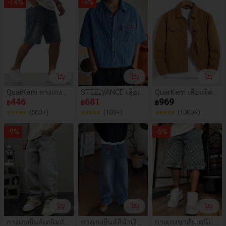
-
14
%
-
4
%
QuarKem กางเกงขา
STEELVANCE เสื้อเชิ้
QuarKem เสื้อแจ็คเ
สั้นผ้ายีนส์เบอร์มิวดา
446
ตแขนสั้นยีนส์สีน้ำเงิ
681
ก็ตยีนส์แขนยาวผ้าฝ้
969
฿
฿
฿
ลำลองผู้ชายทรงหลว
นปักลายทางสไตล์ส
ายมีกระเป๋าผู้ชาย ไม่
(500+)
(100+)
(1000+)
มพร้อมกระเป๋า Bagg
ตรีทลำลองสำหรับผู้
มีเสื้อยืด, ฤดูใบไม้ร่ว
y Jorts Plain Light
ชาย
ง
-
9
%
-
5
%
Blue Vacation
กางเกงยีนส์เดนิมถัก
กางเกงยีนส์สีน้ำเงิน
กางเกงขาสั้นเดนิม ก