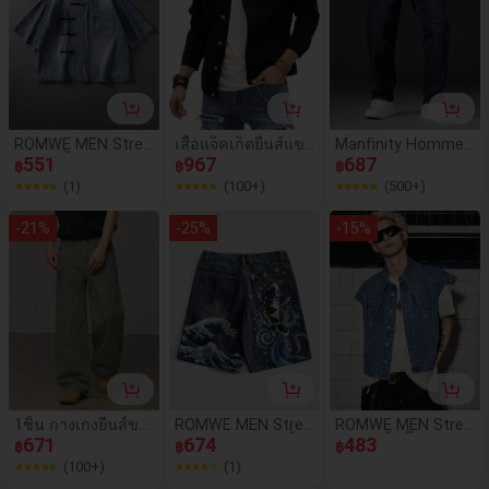
ROMWE MEN Stree
เสื้อแจ็คเก็ตยีนส์แข
Manfinity Homme
t Life เสื้อเดนิมผู้ชาย
551
นยาวผู้ชาย 1 ตัว, แฟ
967
กางเกงยีนส์ขายาวท
687
฿
฿
฿
สไตล์จีนแบบสบายๆ
ชั่นสไตล์เกาหลีใหม่
รงตรงกระเป๋าเฉียง
(1)
(100+)
(500+)
อเนกประสงค์
ลำลอง, ฤดูใบไม้ร่วง
สำหรับผู้ชาย, กางเก
งยีนส์ขายาวสีน้ำเงิน
-
21
%
-
25
%
-
15
%
เข้มเรียบ กางเกงยีน
ส์คาร์โก้, ของขวัญ
สำหรับสามี, แฟน, ก
างเกงยีนส์สีน้ำเงินเข้
มสำหรับผู้ชาย, กางเ
กงยีนส์ผู้ชายไซส์ให
ญ่, กางเกงยีนส์ผู้ชาย
ตัวใหญ่ ใส่เที่ยว ออก
ไปข้างนอก สไตล์คน
เมือง ทำงาน
1ชิ้น กางเกงยีนส์ขา
ROMWE MEN Stree
ROMWE MEN Stree
กว้างทรงหลวมสไตล์
671
t Life กางเกงขาสั้นยี
674
t Life เสื้อกั๊กเดนิมผู้
483
฿
฿
฿
อเมริกันย้อนยุคสำห
นส์วินเทจฟอกสีสำห
ชายคอแหลมกระดุม
(100+)
(1)
รับผู้ชาย สีน้ำตาล, ปั
รับผู้ชาย ปักลายปลา
แถวเดียวแบบไม่สมม