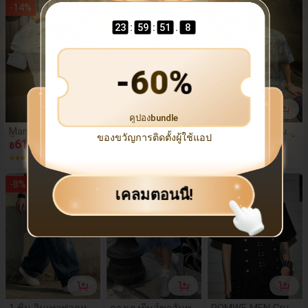
-
14
%
-
8
%
-
50
%
กิจกรรมกลางแจ้งกับ
ครอบครัว และสตรีท
:
:
.
23
59
50
3
แวร์
-
60
%
คูปองbundle
Manfinity Homme เ
เสื้อแจ็คเก็ตยีนส์บุข
DAZY ชุดสูทเดนิมสำ
ของขวัญการติดตั้งผู้ใช้แอป
สื้อเชิ้ตแขนสั้นยีนส์ผ่
610
นเทดดี้แขนยาวคอป
1,333
หรับผู้ชายฤดูร้อน เสื้
520
฿
฿
฿
าเก่าของผู้ชายแบบเ
กบอร์กสำหรับผู้ชาย,
อแขนสั้นลายดอกไม้
(1000+)
(500+)
(4)
ป็นกันเอง
สำหรับฤดูใบไม้ร่วง/
แจ็คการ์ดจับคู่กับกา
ฤดูหนาว
งเกงขาสั้น
-
8
%
-
23
%
เคลมตอนนี้!
1 ชิ้น วินเทจฟอกหล
กางเกงยีนส์ขาสั้นทร
ROMWE MEN Grun