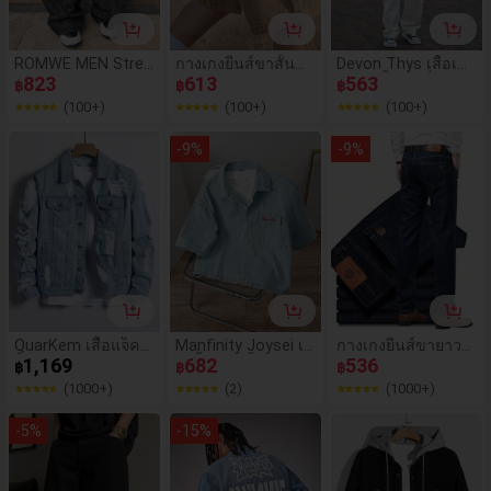
ROMWE MEN Stree
กางเกงยีนส์ขาสั้นลำ
Devon Thys เสื้อเชิ้
t Life กางเกงยีนส์ทร
823
ลองสำหรับผู้ชาย, กา
613
ตแขนสั้นเอวยี่นส์ธร
563
฿
฿
฿
งหลวมปักลายสำหรับ
งเกงขาสั้นเบอร์มิวด
รมดาผู้ชาย
(100+)
(100+)
(100+)
ผู้ชาย
าทรงหลวมสีฟ้าอ่อน
สไตล์อเมริกันวินเทจ
-
9
%
-
9
%
สำหรับฤดูร้อน
QuarKem เสื้อแจ็คเ
Manfinity Joysei เสื้
กางเกงยีนส์ขายาวท
ก็ตยีนส์แขนยาวผ้าฝ้
1,169
อเชิ้ตแขนสั้นยีนส์สี
682
รงสลิมเข้ารูปสำหรับ
536
฿
฿
฿
ายกระเป๋าปะมีฝาปิด
น้ำเงินลายทางปักสไ
ผู้ชาย ผ้ายืดหยุ่น สไต
(1000+)
(2)
(1000+)
ขาดสีฟ้าอ่อน ไม่มีเสื้
ตล์สตรีทลำลองสำห
ล์ธุรกิจลำลอง ดีไซน์
อยืด, ปาร์ตี้สไตล์พังก์
รับผู้ชาย
กระเป๋าเฉียง เหมาะ
-
5
%
-
15
%
ร็อคของขวัญสำหรับ
สำหรับใส่ได้ทุกวัน
แฟนหนุ่ม ออกไปข้า
งนอก สไตล์เมือง สต
รีท ฤดูใบไม้ร่วง