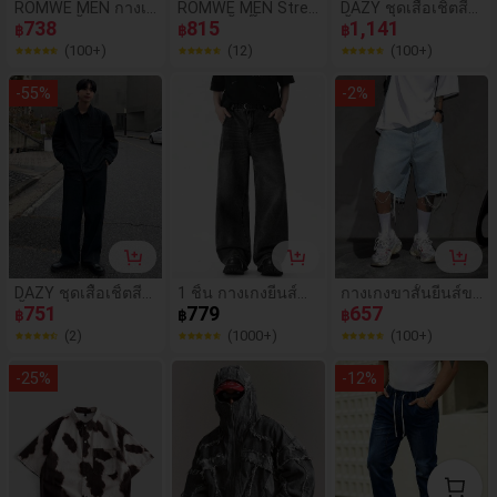
ROMWE MEN กางเก
ROMWE MEN Stree
DAZY ชุดเสื้อเชิ้ตสี
งยีนส์ขาสั้นทรงหลว
738
t Life เสื้อกั๊กยีนส์สา
815
น้ำเงินกับกางเกงขา
1,141
฿
฿
฿
มสำหรับผู้ชาย ประดั
ยรัดกอทิกสำหรับผู้ช
สั้น แบบชุดเซ็ต สำห
(100+)
(12)
(100+)
บขอบเอวด้วยเพชรร
าย
รับผู้ชายในฤดูร้อน
ะยิบระยับ
-
55
%
-
2
%
DAZY ชุดเสื้อเชิ้ตสี
1 ชิ้น กางเกงยีนส์ลำ
กางเกงขาสั้นยีนส์ขา
น้ำเงินกรมท่าและกา
751
ลองทรงหลวมย้อนยุ
779
ดสำหรับผู้ชาย, กางเ
657
฿
฿
฿
งเกงยีนส์สำหรับผู้ชา
คสไตล์วินเทจสำหรับ
กงขาสั้นเบอร์มิวดาห
(2)
(1000+)
(100+)
ย, ฤดูใบไม้ผลิ/ฤดูใบ
ผู้ชาย (ไม่มีเข็มขัดแ
ลวมสบายยาวถึงเข่า,
ไม้ร่วง
ละเครื่องประดับ)
สำหรับเขา
-
25
%
-
12
%