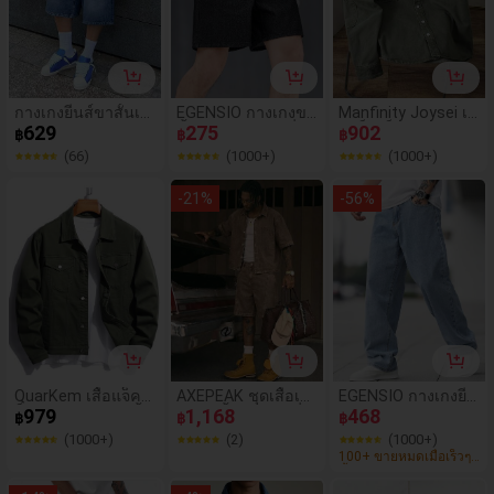
กางเกงยีนส์ขาสั้นเบ
EGENSIO กางเกงขา
Manfinity Joysei เสื้
อร์มิวดา, ทรงหลวมแ
629
สั้นยีนส์ผู้ชายแฟชั่นอ
275
อแจ็คเก็ตยีนส์อเมริกั
902
฿
฿
฿
ละใช้งานได้หลากหล
เนกประสงค์มีกระเป๋
นสีเขียวกรมท่าแบบเ
(66)
(1000+)
(1000+)
าย, สไตล์สตรีทแฟชั่
าและกระดุม
รียวสำหรับผู้ชาย
นลำลอง, เหมาะสำห
-
21
%
-
56
%
รับการเดินทางประ
จำวัน, บ้าน, พักผ่อน,
กิจกรรมกลางแจ้ง, อ
อกไปเที่ยวกับเพื่อน
QuarKem เสื้อแจ็คเ
AXEPEAK ชุดเสื้อเชิ้
EGENSIO กางเกงยีน
ก็ตยีนส์แขนยาวสีพื้น
979
ตแขนสั้นกระดุมเดี่ย
1,168
ส์ขายาว ทรงหลวม ผู้
468
฿
฿
฿
ลำลองสำหรับผู้ชาย
วและกางเกงขาสั้นยี
ชาย
(1000+)
(2)
(1000+)
1 ตัว, ฤดูใบไม้ร่วง
นส์ลำลองสำหรับผู้ช
100+ ขายหมดเมื่อเร็วๆ
าย
นี้