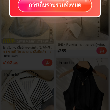
การเก็บรวบรวมทั้งหมด
16
SHEIN Franclia กางเกงขายาวผู้หญิงเอ
IslaSuriya เสื้อยืดแขนสั้นผู้หญิงสีพื้นจีบ
วสูงขาบานแบบผูกข้างสำหรับต้นฤดูใบ
289
#1 ขายดี
ใน สง่างาม เสื้อยืดลำลองสำหรับใส่ทุกวัน
฿
แบบสบายๆอเนกประสงค์สำหรับใส่ประ
ไม้ร่วง สไตล์ลำลอง ดีไซน์ผูกข้างเอวสูง
จำวัน
100+ sold
แต่งกระดุมข้างและผ่าข้าง ผ้าทิ้งตัว ทร
งหลวมขาบานช่วยเสริมรูปร่างขา สไตล์
162
฿
-4%
จีนอ่อนหวานสง่างาม เหมาะสำหรับใส่ไ
ปทำงานประจำวันและเดินทาง