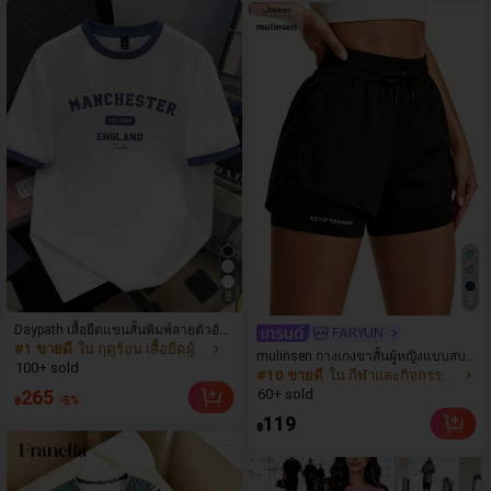
8
5
Daypath เสื้อยืดแขนสั้นพิมพ์ลายตัวอัก
FARYUN
#1 ขายดี
ใน ฤดูร้อน เสื้อยืดผู้ชาย
ษรและสโลแกนตัดขอบสีตัดกันสำหรับผู้
mulinsen กางเกงขาสั้นผู้หญิงแบบสบา
ชาย, ลำลองและทันสมัย
100+ sold
#10 ขายดี
ใน กีฬาและกิจกรรมกลางแจ้ง
ยๆ สีพื้น หลวม อเนกประสงค์ กางเกงขา
265
สั้นกีฬา 2-In-1 สำหรับวิ่ง ฟิตเนส และกา
60+ sold
฿
-5%
รฝึกซ้อมกีฬาในฤดูร้อน
119
฿