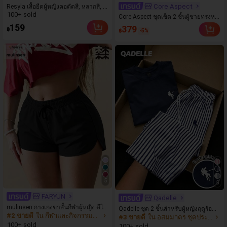
Core Aspect
Resyla เสื้อยืดผู้หญิงคอตัดสี, หลากสี, ล
100+ sold
ายพิมพ์แมวน่ารัก, เสื้อสำหรับออกไปเที่
Core Aspect ชุดเซ็ต 2 ชิ้นผู้ชายทรงหล
ยวฤดูร้อน, ดีไซน์กราฟิก, ความรู้สึกพรีเ
วมคัลเลอร์บล็อก เสื้อคอตั้งคอวีสีน้ำตาล
159
379
฿
฿
-5%
มียม, ลำลองอเนกประสงค์, สวมใส่ประ
กากี + กางเกงขาบานสีขาวออฟไวท์มีเ
จำวัน, กลางแจ้ง, ช้อปปิ้ง, การเดินทาง เ
ชือกรูด ชุดสไตล์ Cityboy Street สำหรับ
สื้อผ้ากลางแจ้ง
Gen Z ฤดูร้อน
5
5
FARYUN
Qadelle
mulinsen กางเกงขาสั้นกีฬาผู้หญิง ดีไซ
Qadelle ชุด 2 ชิ้นสำหรับผู้หญิงฤดูร้อนแ
#2 ขายดี
ใน กีฬาและกิจกรรมกลางแจ้ง
น์ปลายเปิด เอวยืดหยุ่น กางเกงขาสั้นลำ
#3 ขายดี
ใน อสมมาตร ชุดประสานงานสตรี
บบสบายๆ สำหรับใส่ทุกวัน, กางเกงขาย
ลองกีฬาฤดูร้อน ความยาว 3/4
100+ sold
าวลายทางสีน้ำเงินเข้มและสีขาว, เสื้อยื
100+ sold