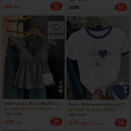
ดแขนสั้นคอกลมปักลายรัดรูป
55
449
฿
-50%
฿
4
5
SHEIN Franclia เสื้อเบลาส์สั้นสีน้ำเงินล
Resyla เสื้อยืดคอกลมแขนสั้นลายหัวใจ
#1 ขายดี
ใน ผ้าฝ้าย เสื้อเบลาส์ผู้หญิง
ายทางน่ารัก แต่งระบาย เซ็กซี่ เปิดหลัง
#1 ขายดี
ใน เนื้อผ้า เสื้อยืดผู้หญิง
สีบล็อกลำลองสำหรับผู้หญิง, ฤดูร้อน
คอเว้าลึก
100+ sold
300+ sold
191
127
฿
-4%
฿
-15%
โดยประมาณ