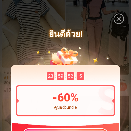
ยินดีด้วย!
5
19
Franclia ชุดเดรสผู้หญิงลายทางสีดำขา
23
59
52
0
:
:
.
#1 ขายดี
ใน หลากสี มินิเดรสโทนสี
วแบบแพตช์เวิร์กเอฟเฟกต์เดนิม สำหรั
ชุด 2 ชิ้นผู้หญิง สไตล์ลำลองอเนกประสง
บฤดูร้อน รุ่นใหม่ พิมพ์ดิจิทัลลายทางแบ
80+ sold
ค์ สีบล็อก สไตล์พรีพปี้ คอกลม แขนสั้น
474
บไม่เดนิม ดีไซน์นิช แขนสั้น
฿
-3%
179
และกางเกงเอวสูงขาตรงหลวม สำหรับฤ
฿
-
60
%
ดูใบไม้ผลิ/ฤดูร้อน หรูหรา
คูปองbundle