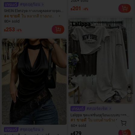
200+ sold
ล์ฝรั่งเศส คอวี ติดกระดุม จีบเอว สำหรับ
#ชุดฤดูร้อน
ฤดูร้อน สไตล์หรูหรา เหมาะสำหรับใส่ไ
201
฿
-4%
SHEIN Elenzya กางเกงคูลอตลายจุดเอ
ปทำงานและวันหยุด
#4 ขายดี
ใน หลากสี กางเกงลำลอง
วสูงแบบใหม่สำหรับฤดูใบไม้ผลิ/ฤดูร้อ
น, สไตล์หรูหราเหมาะสำหรับใส่ในชีวิต
80+ sold
ประจำวันและทำงาน, ให้ความรู้สึกวินเ
253
฿
-6%
ทจสำหรับฤดูรับปริญญา, เทศกาลดนตร
ี, การแข่งม้าดาร์บี้, วันประกาศอิสรภาพ
19
#สปอร์ตเซ็ต
Lalippa ชุดแฟชั่นฤดูร้อนแบบสบายๆ ล
#1 ขายดี
ใน แถบด้านข้าง ชุดประสานงานสตรี
ายพิมพ์ตัวอักษร New York ชุดเสื้อยืดลา
ยพิมพ์ Brooklyn เหมาะสำหรับใส่ประ
60+ sold
#ชุดฤดูร้อน
จำวันและออกกำลังกาย ชุดสองชิ้นสำห
479
฿