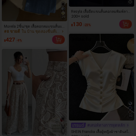
Resyla เสื้อยืดแขนสั้นคอกลมพิมพ์ลาย
200+ sold
ตัวอักษรสำหรับผู้หญิง สวมใส่ได้ทุกวัน
29
สไตล์ลำลอง
130
฿
-23%
Muvela 2ชิ้น/ชุด เสื้อคอกลมแขนสั้นแล
#8 ขายดี
ใน บ้าน ชุดสองชิ้นที่เข้าชุดกัน
ะกางเกงลายทาง, ลำลองเรียบง่ายย้อนยุ
คหรูหราอเนกประสงค์อุ่นเดนิมลายหัวใ
427
฿
-9%
จ, ชุดชายหาด, ชุดพักผ่อน, ชุดฤดูร้อน
สำหรับผู้หญิง
10
#เสน่ห์ทางการทูตหลัก
5
SHEIN Franclia เสื้อผู้หญิงผ้าซาตินสไต