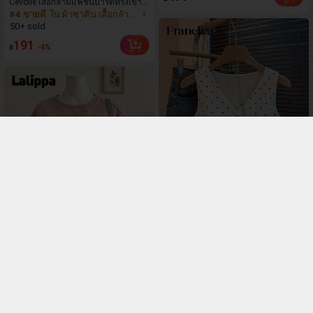
รับผู้หญิง
Cévolie เสื้อกล้ามแฟชั่นปาร์ตี้ทรงเข้ารู
#4 ขายดี
ใน ผ้าซาติน เสื้อกล้ามผู้หญิง & Camis
ป เซ็กซี่ คอเดรป คอคาวล์ จับย่น แต่งลู
กไม้ ดีไซน์ต่อผ้า เปิดหลัง แขนกุด
50+ sold
191
฿
-4%
Franclia เสื้อแขนกุดผู้หญิงลายจุดสไตล์
#4 ขายดี
ใน คอวี เสื้อสตรี เสื้อเบลาส์ & Tee
ลำลอง สำหรับฤดูร้อน วันหยุด และใส่ไ
ปทำงาน
100+ sold
19
169
฿
#ชุดฤดูร้อน
Lalippa เสื้อยืดแขนสั้นไหล่ตกทรงหลวม
พิมพ์ลายแมวและดอกไม้แบบดิจิทัลสำ
199
฿