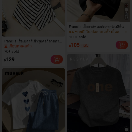
13
Franclia เสื้อฮาล์ฟคอถักลายร่องสีพื้นสไ
#4 ขายดี
ใน ปลอกคอตั้ง เสื้อสตรี เสื้อเบลาส์ & Tee
ตล์มินิมอลสำหรับผู้หญิง, ใส่ได้ทุกวัน,
สำหรับฤดูร้อน
200+ sold
Franclia เสื้อเบลาส์เข้ารูปคอวีลายทาง
105
เกือบหมดแล้ว!
฿
-12%
สำหรับวันหยุดพักผ่อนสบายๆ ฤดูร้อนสำ
หรับผู้หญิง
70+ sold
129
฿