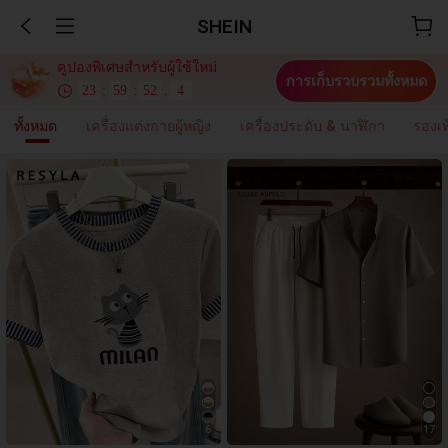
SHEIN
คูปองพิเศษสำหรับผู้ใช้ใหม่
การเก็บรวบรวมทั้งหมด
23
:
59
:
52
.
0
ทั้งหมด
เครื่องแต่งกายผู้หญิง
เครื่องประดับ & นาฬิกา
รองเท
6
17