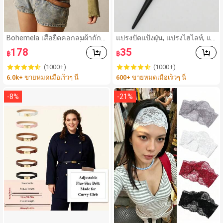
Bohemela เสื้อยืดคอกลมผ้าถัก
แปรงปัดแป้งฝุ่น, แปรงไฮไลท์, แป
แขนยาว สีเรียบ ใช้งานทั่วไป สำ
รงเปลวไฟ, แปรงแต่งหน้าด้ามจับ
178
35
฿
฿
หรับผู้หญิง
รูปทรงพิเศษ, แปรงรองพื้น, แปรง
คอนซีลเลอร์, แปรงปัดแก้ม, แปร
(1000+)
(1000+)
งคอนทัวร์, แปรงปัดแก้ม, แปรงบ
6.0k+ ขายหมดเมื่อเร็วๆ นี้
600+ ขายหมดเมื่อเร็วๆ นี้
รอนเซอร์, แปรงปัดแป้ง, แปรงรอ
งพื้น, แปรงปัดแก้ม, ของแถม
-
8
%
-
21
%