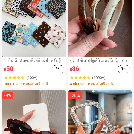
1 ชิ้น ผ้าพันคอสี่เหลี่ยมสำหรับผู้ห
ชุด 3 ชิ้น สไตล์วินเทจโบโฮ: กำไ
ญิง, วัสดุผ้าลินิน, ลายพิมพ์ดอกไม้
ลอะคริลิกสีน้ำตาลหลายชั้นหนา,
50
86
฿
฿
สด, ตกแต่งสไตล์วินเทจ, สามารถ
กำไล ABS ลายคลื่นสีทอง, หรูหร
ใช้เป็นผ้าพันศีรษะ, ที่คาดผม หรือ
า เหมาะสำหรับผู้หญิง คู่รัก งานป
(100+)
(1000+)
เครื่องประดับผม, สำหรับเดินทาง,
าร์ตี้ สวมใส่ประจำวัน ของขวัญ
1000+ ขายหมดเมื่อเร็วๆ นี้
4.0k+ ขายหมดเมื่อเร็วๆ นี้
ปาร์ตี้
สำหรับเธอ
-
4
%
-
26
%