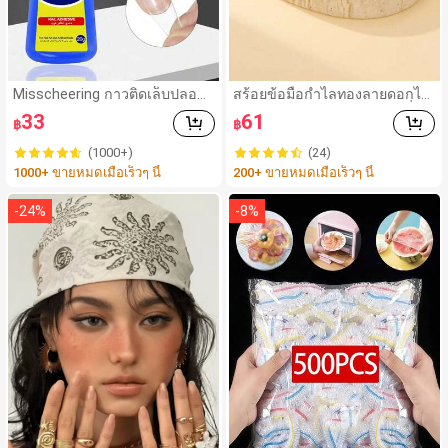
Misscheering กาวติดเล็บปลอม
สร้อยข้อมือกำไลทองลายดอกไม้
20 กรัม แรงยึดสูง เจลสติกเกอร์เ
ดาวหลากสีเคลือบวินเทจ, เครื่อง
33
61
฿
฿
ล็บนุ่ม แห้งเร็ว เหมาะสำหรับผู้เริ่
ประดับแฟชั่นสำหรับผู้หญิงใส่ใน
มต้นทำเล็บ ติดทนนาน
ชีวิตประจำวันและงานปาร์ตี้
(1000+)
(24)
1000+ ขายหมดเมื่อเร็วๆ นี้
200+ ขายหมดเมื่อเร็วๆ นี้
-
24
%
-
8
%