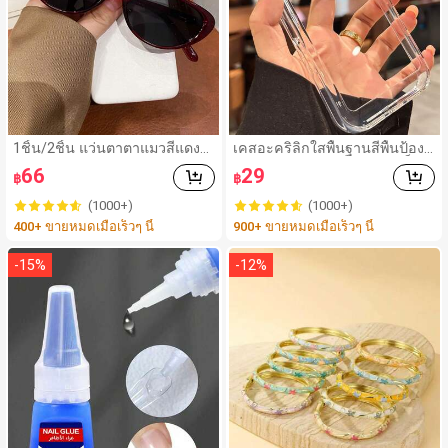
1ชิ้น/2ชิ้น แว่นตาตาแมวสีแดงวิ
เคสอะคริลิกใสพื้นฐานสีพื้นป้องกั
นเทจสำหรับสาวฮอต - ดีไซน์กร
นหน้าจอ กันกระแทก แบบแข็งใ
66
29
฿
฿
อบมินิมอล เหมาะสำหรับชายหา
ส สำหรับ 17promax/17pro/17/
ดในฤดูร้อน
17 Air/16/16promax/16pro/16
(1000+)
(1000+)
plus/16e/15/14/13 Pro Max/7
400+ ขายหมดเมื่อเร็วๆ นี้
900+ ขายหมดเมื่อเร็วๆ นี้
g/8g/Se/Se2/Se3/7plus/8plu
s/14promax/14pro/14plus/13
pro/12promax/12/12pro/11/1
-
15
%
-
12
%
1pro/11promax/X/Xs/Xr/Xsm
ax ขอบกันกระแทกใส ฝาหลังแข็
ง สไตล์มินิมอล สำหรับวันเกิดฤดู
ใบไม้ผลิ