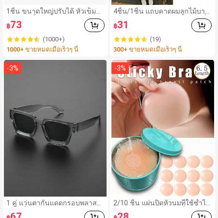
1ชิ้น ขนาดใหญ่ปรับได้ หัวเข็มขั
4ชิ้น/1ชิ้น แถบคาดผมลูกไม้บาง
ดสีทอง เข็มขัดแบบสบาย ใช้ได้กั
กว้างยืดหยุ่นสำหรับผู้หญิง, แฟชั่น
73
31
฿
฿
บกางเกงยีนส์, เสื้อผ้าลำลอง, เสื้อ
อเนกประสงค์พรีเมียมหรูหราสไต
แจ็คเก็ต, ชุดเดรส, เข็มขัดหนังสัม
ล์มินิมอล ผ้าพันคอเล็กๆ ห่วงผม
(1000+)
(19)
ผัสแบบโบฮีเมียน สำหรับใส่ในชีวิ
อุปกรณ์เสริมผม, เหมาะสำหรับก
1000+ ขายหมดเมื่อเร็วๆ นี้
300+ ขายหมดเมื่อเร็วๆ นี้
ตประจำวัน ใช้ได้ในฤดูใบไม้ร่วง,
ารออกไปข้างนอกประจำวัน, ลำ
ฤดูใบไม้ร่วง, ฮัลโลวีน
ลอง, งานปาร์ตี้, การเดินทาง, กา
รพักผ่อน, การมัดผม, การจัดทรงผ
-
3
%
-
3
%
ม, การแต่งหน้า, การจับคู่ชุด, อุป
กรณ์เสริมประดับผม
1 คู่ แว่นตากันแดดกรอบพลาสติ
2/10 ชิ้น แผ่นปิดหัวนมที่ใช้ซ้ำได้
กสี่เหลี่ยมสีเทาแบบคลาสสิกสำห
ล่องหน ไร้รอยต่อ & ไม่ลื่น เหมาะ
67
28
฿
฿