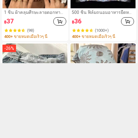
1 ชิ้น ผ้าคลุมศีรษะลายดอกทาน
500 ชิ้น ฟิล์มถนอมอาหารยืดหยุ่
ตะวัน Sea Breeze สำหรับผู้หญิง
น - ฝาครอบจานใสยืดหยุ่น, ใช้
37
36
฿
฿
ฤดูร้อน บาง สไตล์วินเทจอเมริกัน
ซ้ำได้, หลากหลายฟังก์ชัน, ไม่มีก
สัมผัสพรีเมียม ผ้าพันคอสี่เหลี่ยมเ
ลิ่น, ป้องกันฝุ่น เหมาะสำหรับบ้า
(98)
(1000+)
ล็ก แฟชั่นสตรีท ผ้าไหมที่มีเอกลัก
น, ร้านอาหาร, ปิกนิก - เหมาะกับ
400+ ขายหมดเมื่อเร็วๆ นี้
400+ ขายหมดเมื่อเร็วๆ นี้
ษณ์
ขนาดจานทุกขนาด, สิ่งจำเป็นสำ
หรับปิกนิก | ฟิล์มบรรจุภัณฑ์ตกแ
ต่ง | ฟิล์มพลาสติกใช้ซ้ำได้, ฟิล์ม
-
26
%
พลาสติกอาหาร, สิ่งจำเป็นในครัว
1ชิ้น เข็มขัดลูกไม้ผู้หญิง, เข็มขัด
1 ชิ้น ผ้าคาดผมสไตล์เรโทร Y2K