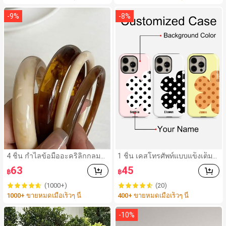
-
9
%
-
8
%
4 ชิ้น กำไลข้อมืออะคริลิกกลมส
1 ชิ้น เคสโทรศัพท์แบบแข็งเต็มตั
ไตล์วินเทจหรูหราสำหรับผู้หญิง,
ว ฟิล์มเงา 2-In-1 ลายดอกไม้สีสั
63
45
฿
฿
ดีไซน์เรียบง่ายทันสมัย, เหมาะสำ
นสดใส ปรับแต่งชื่อสีส่วนตัว ฝาค
หรับสวมใส่ในชีวิตประจำวันและ
รอบป้องกัน เข้ากันได้กับ iPhone
(1000+)
(20)
โอกาสต่างๆ, ของขวัญสำหรับเธ
11/12/13/14/15/16 17 Pro Ma
1000+ ขายหมดเมื่อเร็วๆ นี้
400+ ขายหมดเมื่อเร็วๆ นี้
อ
x
-
10
%