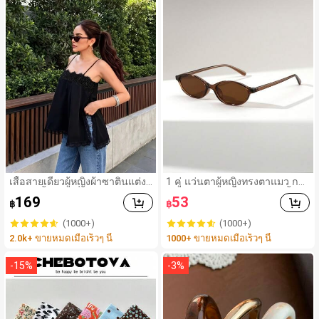
เสื้อสายเดี่ยวผู้หญิงผ้าซาตินแต่งลู
1 คู่ แว่นตาผู้หญิงทรงตาแมว กร
กไม้ - เสื้อสายเดี่ยวฤดูร้อนสีขากี
อบแคบ ขนาดเล็ก วัสดุ PC น้ำห
169
53
฿
฿
มีรอยผ่าด้านข้างที่น่าดึงดูด ลำล
นักเบามาก สไตล์เรโทร อเนกปร
องสีดำ สำหรับเธอ
ะสงค์ เหมาะสำหรับสไตล์สตรีท รั
(1000+)
(1000+)
นเวย์ ปาร์ตี้ แว่นตาแฟชั่น
2.0k+ ขายหมดเมื่อเร็วๆ นี้
1000+ ขายหมดเมื่อเร็วๆ นี้
-
15
%
-
3
%