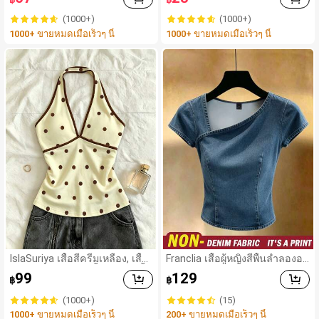
รับผู้ชาย เหมาะสำหรับใส่กลางแ
สำหรับโอกาสต่างๆ สิ่งจำเป็นสำ
จ้ง ใส่ได้ทุกวัน และเดินทาง
หรับฤดูร้อน
(1000+)
(1000+)
1000+ ขายหมดเมื่อเร็วๆ นี้
1000+ ขายหมดเมื่อเร็วๆ นี้
IslaSuriya เสื้อสีครีมเหลือง, เสื้อ
Franclia เสื้อผู้หญิงสีพื้นลำลองอเ
ลายจุด, ชุดผู้หญิง, เสื้อผู้หญิง, เสื้อ
นกประสงค์สำหรับใส่ประจำวัน
99
129
฿
฿
กล้ามลำลอง, กำลังเป็นที่นิยม, เสื้
อแฟชั่น, เสื้อ Y2k, เสื้อผ้า Y2k, เสื้
(1000+)
(15)
อหรูหรา, เสื้อคล้องคอ, เสื้อเซ็กซี
1000+ ขายหมดเมื่อเร็วๆ นี้
200+ ขายหมดเมื่อเร็วๆ นี้
่, เสื้อเปิดหลัง,