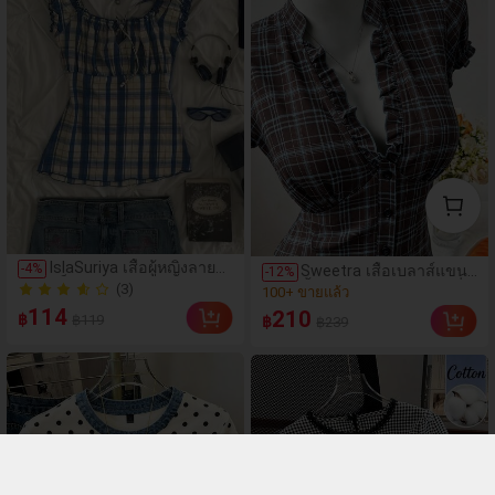
IslaSuriya เสื้อผู้หญิงลาย
-
4
%
Sweetra เสื้อเบลาส์แขน
(100+)
-
12
%
สก็อตจีบ ลำลอง
สั้นเข้ารูปไซซ์ใหญ่ แฟชั่น
(3)
100+ ขายแล้ว
อเนกประสงค์ สำหรับใส่
มินิมอลอเนกประสงค์ ลาย
(3)
114
(100+)
210
฿
฿119
ประจำวันและออกไปเที่ยว
฿
฿239
จุด ดีไซน์เฉพาะตัว หรูหรา
100+ ขายแล้ว
หวาน