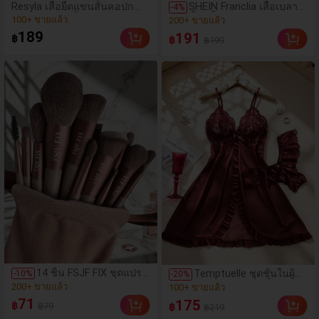
(1000+)
Resyla เสื้อยืดแขนสั้นคอปก
SHEIN Franclia เสื้อเบลาส์
(100+)
-
4
%
พิมพ์ลายทางบล็อกสีปักยูนิคอร์น
สั้นสีน้ำเงินลายทางน่ารัก
100+ ขายแล้ว
200+ ขายแล้ว
ลำลองและอเนกประสงค์สำหรับ
แต่งระบาย เซ็กซี่ เปิดหลัง
(1000+)
(100+)
189
191
฿
฿
฿199
ผู้หญิง
คอเว้าลึก
100+ ขายแล้ว
200+ ขายแล้ว
14 ชิ้น FSJF FIX ชุดแปรง
(1000+)
Temptuelle ชุดชั้นในผู้
(1000+)
-
10
%
-
20
%
แต่งหน้า, รวมถึงแปรงอาย
หญิงไซส์ใหญ่ 2 ชิ้น ลูกไม้
200+ ขายแล้ว
100+ ขายแล้ว
แชโดว์, แปรงรองพื้น, แป
และตาข่ายต่อกัน คอวี
(1000+)
(1000+)
71
175
฿
฿79
฿
รงบีบีครีม และแปรงคอน
฿219
เสื้อกล้าม เหมาะสำหรับใส่
200+ ขายแล้ว
100+ ขายแล้ว
ซีลเลอร์ นี่คือชุดเครื่องมือ