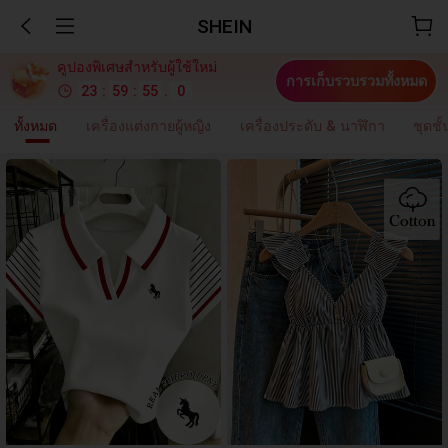
SHEIN
คูปองพิเศษสำหรับผู้ใช้ใหม่
การเก็บรวบรวมทั้งหมด
23
:
59
:
54
.
5
ทั้งหมด
เครื่องแต่งกายผู้หญิง
เครื่องประดับ & นาฬิกา
ชุดช