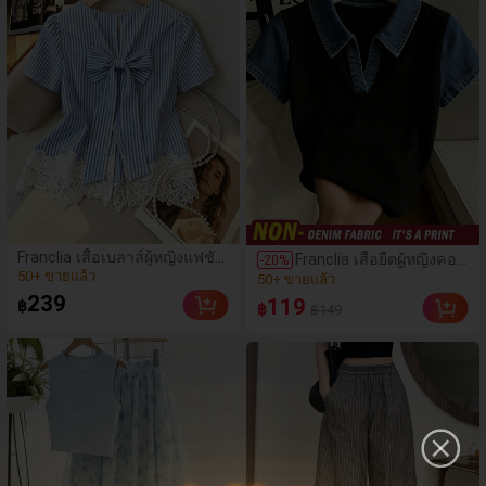
กลางแจ้ง
(7)
Franclia เสื้อเบลาส์ผู้หญิงแฟชั่น
Franclia เสื้อยืดผู้หญิงคอ
(100+)
-
20
%
คอกลม ลายทาง แต่งลูกไม้ต่อ
โปโลคอวีแขนสั้นทรงเข้า
50+ ขายแล้ว
50+ ขายแล้ว
ผ้า แขนสั้น
รูปต่อผ้าเดนิมเทียม สีดำ
(7)
239
(100+)
119
฿
฿
฿149
สไตล์ลำลองพื้นฐาน
50+ ขายแล้ว
50+ ขายแล้ว