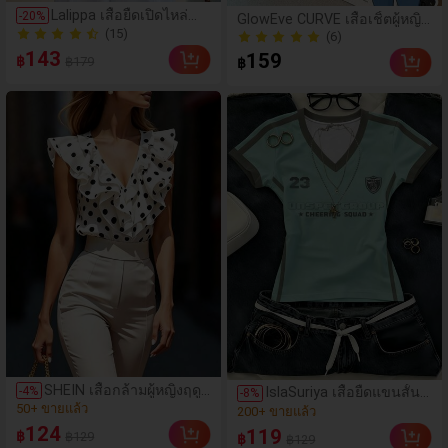
Lalippa เสื้อยืดเปิดไหล่
-
20
%
GlowEve CURVE เสื้อเชิ้ตผู้หญิง
ทรงหลวมสำหรับผู้หญิง,
(15)
ไซส์ใหญ่ขายดี สไตล์มินิมอล
(6)
สง่างาม โรแมนติก ลำลอง
เรียบหรู ลำลอง แขนดอลแมน
(15)
143
(6)
159
฿
฿179
เหมาะสำหรับวันหยุดฤดู
฿
แขนสั้น มีฮู้ด กระดุมแถวเดียว
ใบไม้ผลิ/ฤดูร้อน,
ลายทาง ดีไซน์กระเป๋าใหญ่ที่
ชายหาด, เดินทาง, ออก
หน้าอก เหมาะสำหรับใส่ไป
เดท, สไตล์ Y2K
ทำงานประจำวัน ช่วยพรางหุ่น
และแมตช์ได้หลากหลาย เหมาะ
สำหรับออกไปข้างนอก งาน
สังสรรค์ ถ่ายรูป และท่องเที่ยว
SHEIN เสื้อกล้ามผู้หญิงฤดู
(16)
-
4
%
IslaSuriya เสื้อยืดแขนสั้น
(1000+)
-
8
%
ใบไม้ผลิ/ฤดูร้อน ใหม่ สไตล์
เข้ารูปคอวีพิมพ์ลายตัวเลข
50+ ขายแล้ว
200+ ขายแล้ว
มินิมอลลำลองหรูหรา สี
ลำลองสำหรับผู้หญิง
(16)
124
(1000+)
119
฿
฿129
บล็อก ลายจุด คอวี
฿
฿129
50+ ขายแล้ว