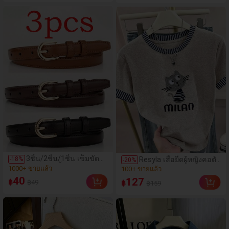
ในบ้านและชุดชั้นในเซ็กซี่
แต่งหน้าแบบนุ่มและมัลติ
ของขวัญวันวาเลนไทน์
ฟังก์ชั่นที่ออกแบบมา
สำหรับผู้หญิง, มีขนแปรง
นุ่มและดีไซน์พกพา เหมาะ
สำหรับการเดินทาง, วัน
หยุด, การใช้งานที่
ชายหาด, และยังเป็นของ
ขวัญที่ดีสำหรับผู้หญิงและ
เด็กผู้หญิง เหมาะสำหรับ
ฤดูร้อน, ฤดูเปิดเทอม หรือ
เป็นพรม ผลิตภัณฑ์อื่น ๆ ที่
เกี่ยวข้อง ได้แก่ ชุดแปรง,
ชุดแปรงแต่งหน้า, ชุด
แปรงแต่งหน้าครบชุด
และชุดของขวัญแต่งหน้า
3ชิ้น/2ชิ้น/1ชิ้น เข็มขัด
(1000+)
Resyla เสื้อยืดผู้หญิงคอตัด
(1000+)
-
18
%
-
20
%
หนัง PU สีพื้น ลำลอง
สี, หลากสี, ลายพิมพ์แมว
1000+ ขายแล้ว
100+ ขายแล้ว
ดีไซน์มินิมอล เหมาะ
น่ารัก, เสื้อสำหรับออกไป
(1000+)
(1000+)
40
127
฿
฿49
฿
สำหรับผู้หญิงในฤดูร้อน
฿159
เที่ยวฤดูร้อน, ดีไซน์
1000+ ขายแล้ว
100+ ขายแล้ว
ฤดูใบไม้ร่วง วิทยาเขต
กราฟิก, ความรู้สึก
ปลายฤดูใบไม้ร่วง
พรีเมียม, ลำลอง
ฮาโลวีน & คริสต์มาส
อเนกประสงค์, สวมใส่
ความหรูหราที่เงียบสงบ
ประจำวัน, กลางแจ้ง, ช้อป
ปิ้ง, การเดินทาง เสื้อผ้า