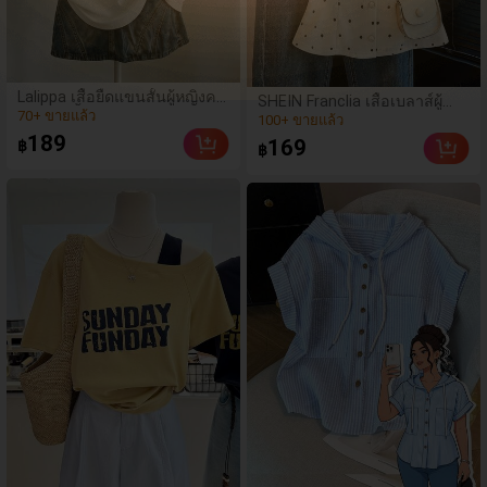
(500+)
Lalippa เสื้อยืดแขนสั้นผู้หญิงคอ
(71)
SHEIN Franclia เสื้อเบลาส์ผู้
วีปกคอเสื้อไหล่ตก สายถัก งา
70+ ขายแล้ว
หญิงลายจุดประดับมุกสไตล์วิน
100+ ขายแล้ว
นคราฟต์แฟชั่นมินิมอล ของ
เทจหรูหราใหม่ปี 2026 เสื้อเชิ้ตผู้
(500+)
189
(71)
169
฿
ขวัญสำหรับเพื่อน
฿
หญิงสีขาวหรูหรา ชุดทำงานผู้
70+ ขายแล้ว
100+ ขายแล้ว
หญิง เสื้อผู้หญิง เสื้อเบลาส์ผู้หญิง
น่ารักใหม่ฤดูร้อน เสื้อลำลองผู้
หญิง เสื้อฤดูใบไม้ผลิ ฤดูร้อน ฤดู
ใบไม้ร่วง ฤดูหนาว เสื้อเบลาส์ผู้
หญิงหรูหรา