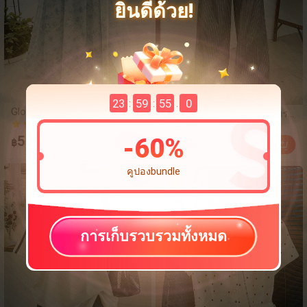
ยินดีด้วย!
23
59
54
5
:
:
.
GlowEve ชุดเสื้อกล้ามสีพื้น
DAZY กางเกงขายาว ทรง
(1000+)
-
13
%
สไตล์ลำลองหรูหรา & กระโปรง
(500+)
กระบอก เอวยางยืด ลาย
200+ ขายแล้ว
ลายดอกไม้เล็กๆ
ทาง สีพื้น
(500+)
539
-
60
%
(1000+)
330
฿
฿
฿379
200+ ขายแล้ว
คูปองbundle
การเก็บรวบรวมทั้งหมด