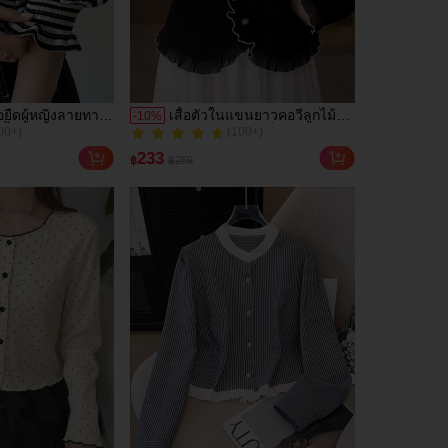
อยืดผู้หญิงลายทาง
เสื้อตัวในแขนยาวคอวีลูกไม้
-
10
%
00+)
(100+)
ั้นปลายแขนพับ
สไตล์หรูหราแฟชั่นฤดูใบไม้
300+ ขายแล้ว
ิกฤดูร้อน
ร่วงสำหรับใส่ไปทำงาน สีดำ
00+)
(100+)
233
฿
฿259
300+ ขายแล้ว