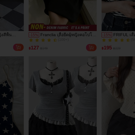
ิงสีพื้น
Franclia เสื้อยืดผู้หญิงคอโปโล
FRIFUL เสื้
-
15
%
-
15
%
(100+)
(5
สำหรับใส่ไป
คอวีแขนสั้นทรงเข้ารูปต่อผ้า
คอกลมแขนส
50+ ขายแล้ว
400+ ขายแล้ว
เดนิมเทียม สีดำ สไตล์ลำลอง
เสื้อยืดกราฟ
(100+)
(5
127
195
฿
฿149
฿
฿229
พื้นฐาน
50+ ขายแล้ว
400+ ขายแล้ว