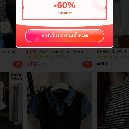
-
60
%
คูปองbundle
การเก็บรวบรวมทั้งหมด
้อเบลาส์สั้น
DAZY กางเกงขายาว ทรง
SHEIN เสื้อเชิ้ต
-
13
%
(1
(1000+)
รัก แต่ง
กระบอก เอวยางยืด ลายทาง สี
ทางปะต่อลายข้างรู
100+ ขายแล้ว
200+ ขายแล้ว
ลัง คอเว้าลึก
พื้น
หญิงไซส์ใหญ่
(1
(1000+)
269
330
฿
฿
฿379
100+ ขายแล้ว
200+ ขายแล้ว