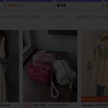
฿152
฿189
฿179
ื่องประดับ & นาฬิกา
รองเท้า
ชุดชั้นในและชุ
มินิมอล
1ชิ้น/3ชิ้น กระเป๋าเครื่อง
GlowEve CURVE เส
-
14
%