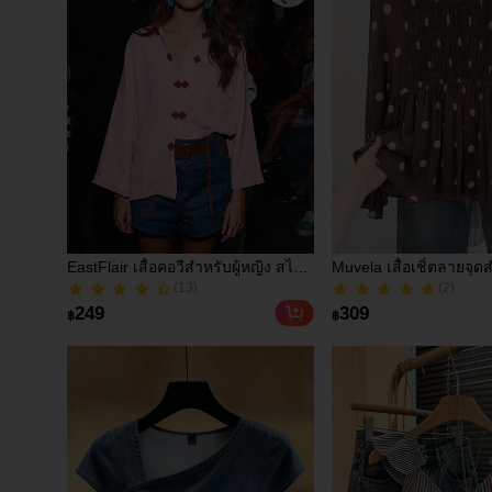
EastFlair เสื้อคอวีสำหรับผู้หญิง สไตล์
Muvela เสื้อเชิ้ตลายจุดส
ลำลอง อเนกประสงค์ สำหรับใส่
สไตล์ลำลองสำหรับการ
(13)
(2)
ประจำวัน
(13)
(2)
249
309
฿
฿