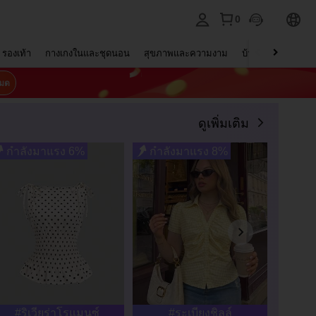
0
รองเท้า
กางเกงในและชุดนอน
สุขภาพและความงาม
บ้านและที่อยู่อาศัย
หมด
ดูเพิ่มเติม
กำลังมาแรง 6%
กำลังมาแรง 8%
สุดย
#ริเวียร่าโรแมนซ์
#ระเบียงชิลล์
#