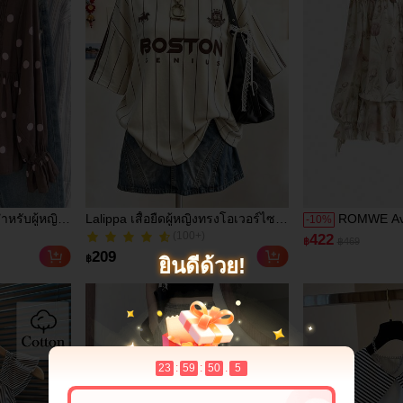
ำหรับผู้หญิง
Lalippa เสื้อยืดผู้หญิงทรงโอเวอร์ไซส์
ROMWE Avan
-
10
%
เดินทาง
ความยาวกลางตัว คอกลม ไหล่ตก
ผ้าชีฟองลา
(100+)
422
฿
฿469
พิมพ์ลายตัวอักษรและลายทางแนวตั้ง
แมนติกบริสุ
(100+)
209
฿
ยินดีด้วย!
สไตล์แฟชั่นมินิมอล ของขวัญสำหรับ
ไฟ ชายระบ
เพื่อน
23
:
59
:
47
.
6