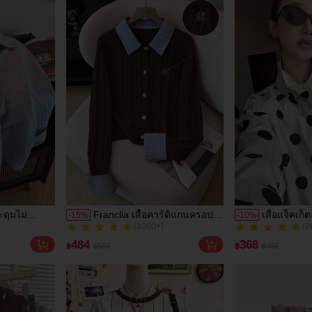
ะดุมไม่
Franclia เสื้อคาร์ดิแกนครอป
เสื้อแจ็คเก็ต
-
15
%
-
10
%
(1000+)
(2
สันสดใส
ถักต่อลาย 2 In 1 สไตล์
เทจ ลายจุด
50+ ขายแล้ว
100+ ขายแล้ว
์หรูหรา น่า
Blogger แฟชั่น, สไตล์ยุโรป
เอวเข้ารูป
(1000+)
(2
484
368
฿
฿569
฿
฿409
ส่ได้ทุกวัน
และอเมริกา
แฟชั่นอเนก
50+ ขายแล้ว
100+ ขายแล้ว
ย สำหรับฤดู
ประจำวันแล