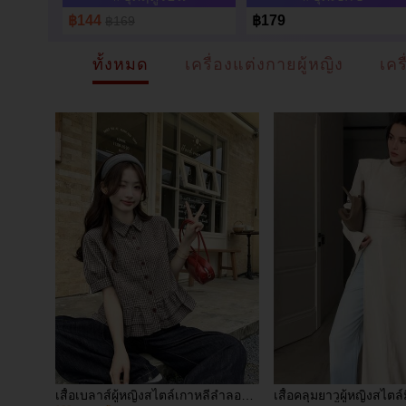
฿144
฿179
฿169
ทั้งหมด
เครื่องแต่งกายผู้หญิง
เคร
เสื้อเบลาส์ผู้หญิงสไตล์เกาหลีลำลอง
เสื้อคลุมยาวผู้หญิงสไตล์