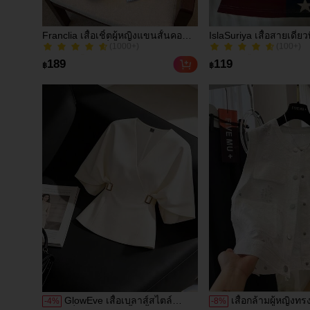
Franclia เสื้อเชิ้ตผู้หญิงแขนสั้นคอ
IslaSuriya เสื้อสายเดี่ย
(1000+)
(100+)
ระบายกระดุมเดี่ยวลายทาง
ธงชาติอเมริกันสำหรับผู้
600+ ขายแล้ว
200+ ขายแล้ว
วันประกาศอิสรภาพ ฤดูร
(1000+)
(100+)
189
119
฿
฿
600+ ขายแล้ว
200+ ขายแล้ว
GlowEve เสื้อเบลาส์สไตล์
เสื้อกล้ามผู้หญิงท
-
4
%
-
8
%