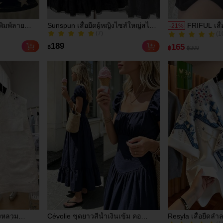
วพิมพ์ลาย
Sunspun เสื้อยืดผู้หญิงไซส์ใหญ่สไตล์
FRIFUL เสื้
-
21
%
(7)
(1
หญิง ต้อนรับ
ยุโรป ดีไซน์ใหม่ คอกว้าง แต่งลูกไม้
แบบสบายๆ 
50+ ขายแล้ว
100+ ขายแล้ว
้อน
แบบแพตช์เวิร์ก ทรงเข้ารูป เสริมรูป
กระดุม แข
(7)
(1
189
165
฿
฿
฿209
ร่าง อสมมาตร จีบ
50+ ขายแล้ว
100+ ขายแล้ว
รงหลวม
Cévolie ชุดยาวสีน้ำเงินเข้ม คอ
Resyla เสื้อยืดลำ
(1