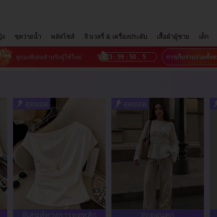
ญิง
ชุดว่ายน้ำ
พลัสไซส์
จิวเวลรี่ & เครื่องประดับ
เสื้อผ้าผู้ชาย
เด็ก
23
:
59
:
47
.
6
คูปองพิเศษสำหรับผู้ใช้ใหม่
การเก็บรวบรวมทั้ง
สุดยอด
สุดยอด
#เสน่ห์ทางการทูตหลัก
#ฤดูฝนตก