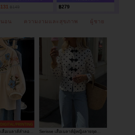
฿131
฿279
฿177
฿149
฿
ดนอน
ความงามและสุขภาพ
ผู้ชาย
ื้อเบลาส์ลำลองผู้
Serisse เสื้อเบลาส์ผู้หญิงลายจุด