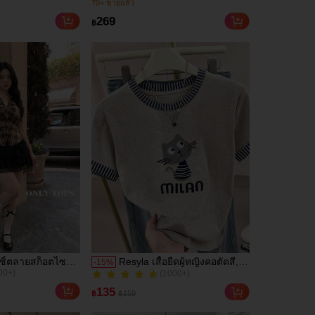
ลม แต่งรูดด้าน
กระดุมดีไซน์กบ สไตล์หรูหรา
)
(14)
 ทรงหลวม พิมพ์
)
70+ ขายแล้ว
269
฿
บออกไปข้างนอก
(14)
ปิ้ง เดินทางประจำ
70+ ขายแล้ว
ชิ้ตลายสก็อตไซส์
Resyla เสื้อยืดผู้หญิงคอตัดสี,
-
15
%
00+)
(1000+)
ง/ฤดูหนาว, สไตล์
หลากสี, ลายพิมพ์แมวน่ารัก,
100+ ขายแล้ว
ำวันแบบสบายๆ,
เสื้อสำหรับออกไปเที่ยวฤดูร้อน,
00+)
(1000+)
135
฿
฿159
เดินทางไปทำงาน
ดีไซน์กราฟิก, ความรู้สึก
100+ ขายแล้ว
พรีเมียม, ลำลองอเนกประสงค์,