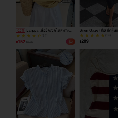
Lalippa เสื้อยืดเปิดไหล่ทรง
Siren Gaze เสื้อเชิ้ตผู้หญ
-
15
%
หลวมสำหรับผู้หญิง, สง่างาม
กระดุมกบสไตล์เรียบหรู
(14)
(14)
โรแมนติก ลำลอง เหมาะ
ทำงาน
(14)
(14)
289
152
฿
฿
฿179
สำหรับวันหยุดฤดูใบไม้ผลิ/ฤดู
ร้อน, ชายหาด, เดินทาง, ออก
เดท, สไตล์ Y2K