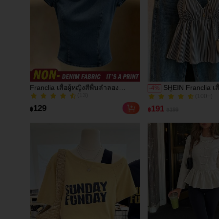
Franclia เสื้อผู้หญิงสีพื้นลำลอง
SHEIN Franclia เสื
-
4
%
(13)
(100+)
อเนกประสงค์สำหรับใส่ประจำวัน
สีน้ำเงินลายทางน่า
200+ ขายแล้ว
200+ ขายแล้ว
ระบาย เซ็กซี่ เปิดห
(13)
(100+)
129
191
฿
฿
฿199
200+ ขายแล้ว
200+ ขายแล้ว