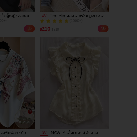
อยืดผู้หญิงคอกลม
Franclia คอลเลกชันกางเกงเอว
-
4
%
00+)
(1000+)
หลวม ลายจุด
สูงแบบสตรีแฟชั่น 1 ชิ้น
100+ ขายแล้ว
นยาว
00+)
(1000+)
210
฿
฿219
100+ ขายแล้ว
ลองพิมพ์ลายปัก
INAWLY เสื้อเบลาส์ลำลอง
-
3
%
000+)
(100+)