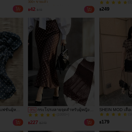
่าสูงถึงต้นขา
สำอางขนฟูนุ่มน่ารัก, กระเป๋า
หญิงไซส์ใหญ่ คอก
(1
(1000+)
น ผูกหลัง
เก็บของเดินทางซิปนุ่มฟู, ที่จัด
หน้า แขนกลีบดอก
(1
300+ ขายแล้ว
249
42
฿
฿
฿49
วันและออก
ระเบียบเครื่องสำอางบนโต๊ะ, มี
ลายกราฟิก สำหรั
(1000+)
หนาว
หลายขนาด สี และชุดให้เลือก,
เที่ยวพักผ่อน ช้อป
300+ ขายแล้ว
ออกแบบน้ำหนักเบาสำหรับใช้
วัน และทำงาน
ในบ้านและทริปสั้นๆ, จัด
ระเบียบแป้ง ลิปสติก แปรงแต่ง
ตา และตัวอย่างสกินแคร์ได้
อย่างง่ายดาย, ซับในขนฟูหนา
เพื่อดูดซับแรงกระแทกและ
ป้องกันการตก, เหมาะสำหรับ
ใช้เป็นกระเป๋าใส่เหรียญหรือ
กระเป๋าเก็บหูฟัง/สายเคเบิล,
ผสมผสานสไตล์โบฮีเมียนและ
นอร์ดิกคันทรีด้วยรูปลักษณ์น่า
รักแบบมินิมอล, พกพาสะดวก
สำหรับการเดินทางไปทำงาน
หอพักนักเรียน และการจัด
ระเบียบในบ้านหลาย
สถานการณ์
ตแฟชั่นผู้หญิง
กระโปรงลายจุดสำหรับผู้หญิง,
SHEIN MOD เสื้อเ
-
9
%
(1
(1000+)
ระดุมแถว
กระโปรงลำลองสำหรับฤดูใบไม้
ใหญ่, ฤดูใบไม้ร่ว
60+ ขายแล้ว
400+ ขายแล้ว
นเอว
ผลิ/ฤดูร้อน, กระโปรงเอวสูงเข้า
พรีพพี้, ใส่ประจ
(1
(1000+)
179
227
฿
฿
฿249
รูปที่หรูหรา, สีน้ำตาลสำหรับ
สำหรับสาววัยรุ่น
60+ ขายแล้ว
400+ ขายแล้ว
งานปาร์ตี้, สไตล์สาวฝรั่งเศส