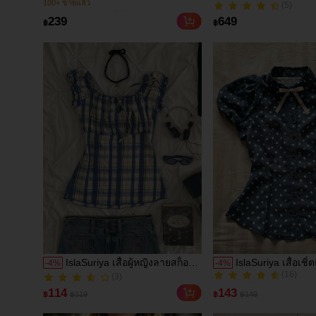
ฤดูใบไม้ผลิ/ฤดูร้อนใหม่ ชายระบาย
หรูหรา คอตั้ง แขนยาว ผ
(500+)
(5)
ชิคและหรูหรา
(มีฟองน้ำเสริมไหล่) สีพื้
(5)
100+ ขายแล้ว
239
649
฿
฿
เหมาะสำหรับใส่ประจำ
(500+)
เดทในฤดูใบไม้ร่วง/ฤดู
100+ ขายแล้ว
IslaSuriya เสื้อผู้หญิงลายสก็อต
IslaSuriya เสื้อเชิ้
-
4
%
-
4
%
(16)
จีบ ลำลอง อเนกประสงค์
แต่งโบว์ ลายจุด ก
(3)
80+ ขายแล้ว
สำหรับใส่ประจำวันและออกไป
เดียว แขนพอง เน้
(3)
(16)
114
143
฿
฿119
฿
฿149
เที่ยว
80+ ขายแล้ว