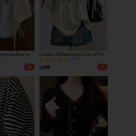
ลำลองแขนสั้นลาย
Lalippa เสื้อยืดผู้หญิงทรงโอเวอร์ไซส์
00+)
(1000+)
ดข้างสำหรับผู้
ความยาวกลาง คอกลม ไหล่ตก ลาย
200+ ขายแล้ว
พิมพ์ตัวอักษรและลายทางแนวตั้ง
00+)
(1000+)
199
฿
สไตล์แฟชั่นมินิมอล ของขวัญให้เพื่อน
200+ ขายแล้ว