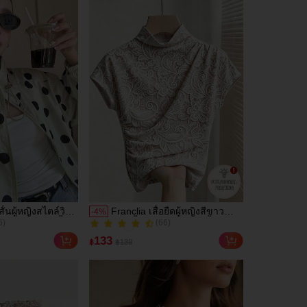
สวมใส่ประจำวัน, กลางแจ้ง,
ช้อปปิ้ง, การเดินทาง เสื้อผ้า
กลางแจ้ง
สั้นผู้หญิงสไตล์วิน
Franclia เสื้อยืดผู้หญิงสีขาว
-
4
%
6)
(66)
ขนาดใหญ่ คอตั้ง
แขนสั้นทรงเข้ารูปจีบสีพื้นสไตล์
100+ ขายแล้ว
 แขนพอง ทรงหลวม
ลำลองอเนกประสงค์
6)
(66)
133
฿
฿139
ประสงค์ สำหรับใส่
100+ ขายแล้ว
ะไปเที่ยวพักผ่อน