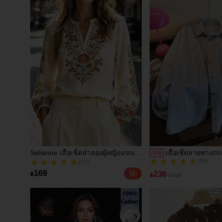
Selianne เสื้อเชิ้ตลำลองผู้หญิงแขน
เสื้อเชิ้ตลายทางกร
-
9
%
(88)
ยาว คอวีเว้า ลายดอกไม้
สมมาตรหลวม ๆ สี
(10)
200+ ขายแล้ว
สำหรับผู้หญิง สไตล
(10)
(88)
169
236
฿
฿
฿259
รัก มินิมอล สดใส ใ
200+ ขายแล้ว
ทำงานได้หลากหลา
ใบไม้ผลิ