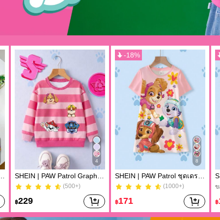
-
18
%
4
8
้นคอกลมลายตัวอักษรการ์ตูนและกางเกงขาสั้นสำหรับเด็กผู้หญิงวัยรุ่น ชุดลำลองประจำวัน
SHEIN | PAW Patrol GraphicGems เสื้อสเวตเชิ้ตคอกลมแบบสวมหัวสำหรับเด็กผู้หญิง ลายการ์ตูนลูกสุนัข สีชมพูบล็อกสี ลายขวาง ลำลอง สำหรับฤดูใบไม้ผลิ/ฤดูใบไม้ร่วง
SHEIN | PAW Patrol ชุดเดรสแขนสั้นพิมพ์ลายสุนัขและดอกไม้ น่ารัก สำหรับเด็กผู้หญิง หน้าร้อน
(500+)
(1000+)
ข
(500+)
(1000+)
ข
229
171
฿
฿
฿