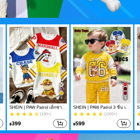
8
4
นสุนัขน่ารักสำหรับเด็กผู้ชาย, เหมาะสำหรับฤดูใบไม้ผลิและฤดูใบไม้ร่วง
SHEIN | PAW Patrol เด็กชายอาร์ชี่, ชุด 3 ชิ้น เสื้อยืดแขนสั้นพิมพ์ลายสีตัดกัน, ลำลองฤดูร้อน
SHEIN | PAW Patrol 3 ชิ้น เสื้อกันหนาวเด็กผู้ชาย, สีแดง/น้ำเงิน/เหลือง องค์ประกอบเกมบอล รวมกับลวดลายตัวละครธีม, สไตล์สปอร์ต จับคู่ได้ง่าย
(100+)
(1000+)
(100+)
(1000+)
399
599
฿
฿
฿