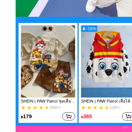
-
15
%
15
SHEIN | PAW Patrol ชุดเสื้อยืดคอกลมแขนสั้นและกางเกงขาสั้น 2 ชิ้น สำหรับเด็กผู้ชาย สไตล์ลำลองเรียบง่าย ทรงหลวมใส่สบาย ลายพิมพ์การ์ตูนแอนิเมชันคลาสสิกน่ารัก ลายลูกหมา เหมาะสำหรับฤดูใบไม้ผลิและฤดูร้อน
SHEIN | PAW Patrol เสื้อโค้ทมีฮู้ดแขนยาวพิมพ์ลายการ์ตู
(500+)
(100+)
(500+)
(100+)
179
365
฿
฿