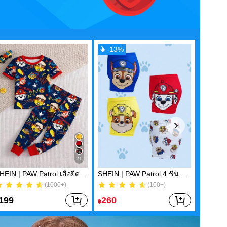
-
13
%
21
SHEIN | PAW Patrol เสื้อยืดแขนสั้นคอกลมและกางเกงขายาวสำหรับเด็กชาย ลายการ์ตูนแอนิเมชันลูกสุนัขน่านัก สไตล์ลำลอง เรียบง่าย เนื้อนุ่ม สวมใส่สบาย กระชับ เหมาะสำหรับใส่ในบ้าน ฤดูใบไม้ผลิและฤดูร้อน
SHEIN | PAW Patrol 4 ชิ้น กางเกงบ็อกเซอร์เด็กผู้ชาย, สีเทา, สีฟ้า, สีแดง, สีเหลือง ลายกราฟิกลูกสุนัขน่ารัก
(1000+)
(100+)
ของร้อน
(1000+)
(100+)
ของร้อน
199
260
669
฿
฿