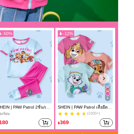
-
50
%
-
12
%
4
SHEIN | PAW Patrol 2ชิ้น/เซ็ต ชุดนอนเสื้อคอกลมแขนสั้นและกางเกงเข้าชุดสำหรับเด็กผู้หญิง
SHEIN | PAW Patrol เสื้อยืดแขนสั้นพิมพ์ลายการ์ตูนลำลองสำหรับเด็กผู้หญิง
(1000+)
องร้อน
(1000+)
องร้อน
180
369
259
฿
฿