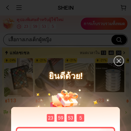
SHEIN
คูปองพิเศษสำหรับผู้ใช้ใหม่
การเก็บรวบรวมทั้งหมด
23
:
59
:
53
.
4
เสื้อกางเกงเด็กผู้หญิง
แฟลชเซล
หมดเวลาใน
13
:
48
:
30
-
24
%
-
21
%
-
21
%
-
21
%
ยินดีด้วย!
113
23
110
23
฿
฿
฿
฿
฿
จัดส่งฟรี
23
59
53
4
:
:
.