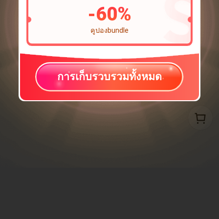
-
60
%
คูปองbundle
การเก็บรวบรวมทั้งหมด