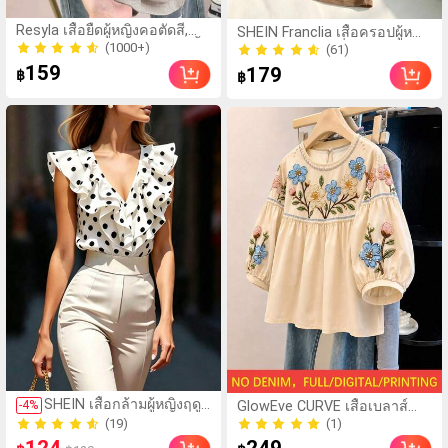
(1000+)
Resyla เสื้อยืดผู้หญิงคอตัดสี,
(61)
SHEIN Franclia เสื้อครอปผู้หญิง
หลากสี, ลายพิมพ์แมวน่ารัก, เสื้อ
สไตล์มินิมอลแฟชั่นสตรีท
100+ ขายแล้ว
100+ ขายแล้ว
สำหรับออกไปเที่ยวฤดูร้อน,
สำหรับไปเรียนและทำงาน ลำ
(1000+)
(61)
159
179
฿
฿
ดีไซน์กราฟิก, ความรู้สึก
ลองแมตช์ง่าย สีน้ำตาลอ่อน
100+ ขายแล้ว
100+ ขายแล้ว
พรีเมียม, ลำลองอเนกประสงค์,
ด้านหน้าผ้าตาข่ายสองชั้น
สวมใส่ประจำวัน, กลางแจ้ง,
เซ็กซี่ซีทรูเล็กน้อย ดีไซน์ไหล่ไม่
ช้อปปิ้ง, การเดินทาง เสื้อผ้า
สมมาตร จับพลีท แต่งหัวเข็มขัด
กลางแจ้ง
สีทอง เหมาะสำหรับปาร์ตี้
ฮาโลวีน คริสต์มาสอีฟ
คริสต์มาส เทศกาลตรุษจีน เที่ยว
ทะเล ไปเที่ยวข้างนอก นัดเจอ
เพื่อนสาว อยู่บ้าน ช้อปปิ้ง ความ
บันเทิง ทำงาน และอื่นๆ ผ้าใส่
สบาย ดีไซน์โดดเด่น คุ้มค่า
เหมาะสำหรับฤดูใบไม้ผลิ ฤดู
ร้อน และฤดูใบไม้ร่วง
SHEIN เสื้อกล้ามผู้หญิงฤดู
(19)
GlowEve CURVE เสื้อเบลาส์
-
4
%
ใบไม้ผลิ/ฤดูร้อน ใหม่ สไตล์
ลำลองผู้หญิงไซส์ใหญ่ คอกลม
(1)
50+ ขายแล้ว
มินิมอลลำลองหรูหรา สี
แต่งรูดด้านหน้า แขนกลีบดอก
(19)
(1)