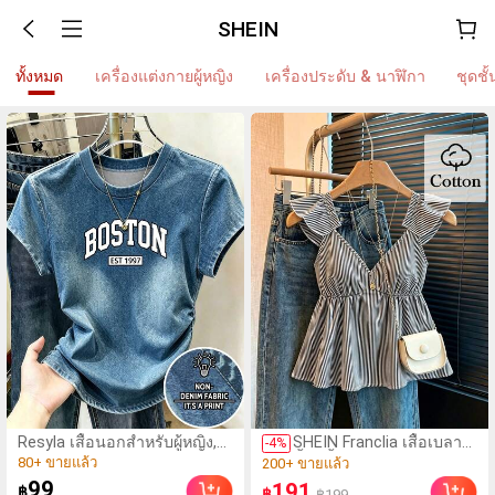
SHEIN
ทั้งหมด
เครื่องแต่งกายผู้หญิง
เครื่องประดับ & นาฬิกา
ชุดช
(1000+)
(100+)
80+ ขายแล้ว
Resyla เสื้อนอกสำหรับผู้หญิง,
SHEIN Franclia เสื้อเบลาส์
200+ ขายแล้ว
-
4
%
สไตล์ใหม่ฤดูร้อน, กีฬากลางแจ้ง
สั้นสีน้ำเงินลายทางน่ารัก
(1000+)
(100+)
แบบสบายๆ, ลายออกแบบ, พิมพ์
แต่งระบาย เซ็กซี่ เปิดหลัง
80+ ขายแล้ว
200+ ขายแล้ว
99
191
฿
฿
฿199