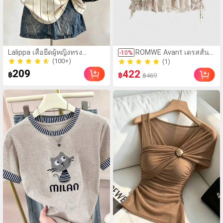
Lalippa เสื้อยืดผู้หญิงทรง
ROMWE Avant เดรสสั้นผู้
-
10
%
โอเวอร์ไซส์ ความยาวกลางตัว
หญิงผ้าชีฟองลายดอกไม้
(100+)
(1)
คอกลม ไหล่ตก พิมพ์ลายตัว
สไตล์โรแมนติกบริสุทธิ์
(100+)
(1)
209
422
฿
฿
฿469
อักษรและลายทางแนวตั้ง สไตล์
คอวี แขนโคมไฟ ชาย
แฟชั่นมินิมอล ของขวัญสำหรับ
ระบาย
เพื่อน