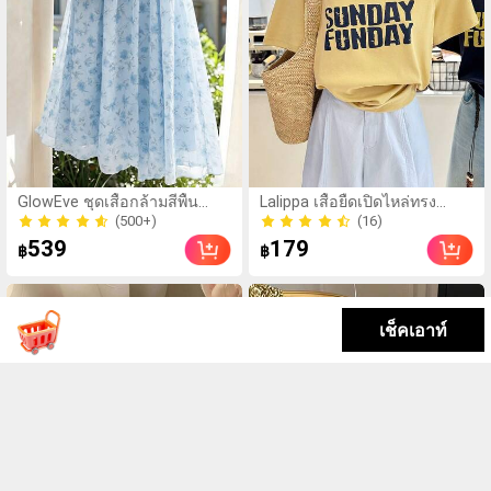
GlowEve ชุดเสื้อกล้ามสีพื้น
Lalippa เสื้อยืดเปิดไหล่ทรง
สไตล์ลำลองหรูหรา & กระโปรง
หลวมสำหรับผู้หญิง, สง่างาม โร
(500+)
(16)
ลายดอกไม้เล็กๆ
แมนติก ลำลอง เหมาะสำหรับ
(500+)
(16)
539
179
฿
฿
วันหยุดฤดูใบไม้ผลิ/ฤดูร้อน,
ชายหาด, เดินทาง, ออกเดท,
สไตล์ Y2K
เช็คเอาท์