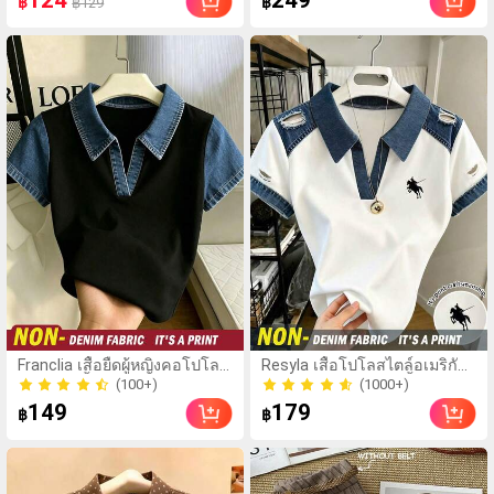
124
249
฿
฿
฿129
บล็อก ลายจุด คอวี
ทรงหลวม พิมพ์ลายกราฟิก
50+ ขายแล้ว
แพตช์เวิร์ก ชายระบาย
สำหรับออกไปข้างนอก เที่ยวพัก
แขนกุด ทรงเข้ารูป
ผ่อน ช้อปปิ้ง เดินทางประจำวัน
อเนกประสงค์, เสื้อผู้หญิง
และทำงาน
ฤดูใบไม้ผลิ/ฤดูร้อน, เสื้อ
หรูหราผู้หญิง, เสื้อเที่ยวพัก
ผ่อนผู้หญิง
(100+)
(1000+)
Franclia เสื้อยืดผู้หญิงคอโปโล
Resyla เสื้อโปโลสไตล์อเมริกัน
คอวีแขนสั้นทรงเข้ารูปต่อผ้า
เรโทรสำหรับผู้หญิง, เสื้อยืดแขน
60+ ขายแล้ว
100+ ขายแล้ว
เดนิมเทียม สีดำ สไตล์ลำลองพื้น
สั้นสำหรับผู้หญิง, ลายม้า, สไตล์
(100+)
(1000+)
149
179
฿
฿
ฐาน
Y2K, เสื้อโปโลแขนสั้นแบบคัล
60+ ขายแล้ว
100+ ขายแล้ว
เลอร์บล็อกสำหรับผู้หญิง