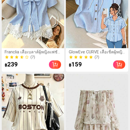
(7)
(7)
Franclia เสื้อเบลาส์ผู้หญิงแฟชั่น
GlowEve CURVE เสื้อเชิ้ตผู้หญิง
คอกลม ลายทาง แต่งลูกไม้ต่อ
ไซส์ใหญ่ขายดี สไตล์มินิมอล
50+ ขายแล้ว
50+ ขายแล้ว
ผ้า แขนสั้น
เรียบหรู ลำลอง แขนดอลแมน
(7)
(7)
239
159
฿
฿
แขนสั้น มีฮู้ด กระดุมแถวเดียว
50+ ขายแล้ว
50+ ขายแล้ว
ลายทาง ดีไซน์กระเป๋าใหญ่ที่
หน้าอก เหมาะสำหรับใส่ไป
ทำงานประจำวัน ช่วยพรางหุ่น
และแมตช์ได้หลากหลาย เหมาะ
สำหรับออกไปข้างนอก งาน
สังสรรค์ ถ่ายรูป และท่องเที่ยว