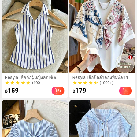
สังเคราะห์นุ่มและเป็นมิตร
ต่อผิว เหมาะสำหรับผู้หญิง
และเด็กผู้หญิง เหมาะ
สำหรับฤดูใบไม้ร่วงและฤดู
หนาว
(1000+)
Resyla เสื้อกั๊กผู้หญิงคอเชิ้ต
Resyla เสื้อยืดลำลองพิมพ์ลาย
แขนกุด ลายพิมพ์ดิจิทัลลายทาง
ปักลูกปัดรูปโบว์ขนาดใหญ่
(100+)
100+ ขายแล้ว
ทรงเข้ารูป ติดกระดุมหน้า
สำหรับผู้หญิง
(1000+)
(100+)
159
179
฿
฿
100+ ขายแล้ว