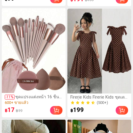
ตัวอักษร & ตัวเลข สีน้ำเงิน
คอเว้าลึก
แฟชั่น & อเนกประสงค์ เสื้อยืด,
สตรีทแวร์ถ่ายภาพ, สไตล์สตรีท,
เทศกาล, เสื้อยืดสำหรับผู้หญิง
(1000+)
ชุดแปรงแต่งหน้า 16 ชิ้น
600+ ขายแล้ว
Firerie Kids Firerie Kids ชุดเด
-
11
%
ประกอบด้วยแปรงแต่ง
รสเด็กผู้หญิงวัยรุ่น ลายจุด
(1000+)
(500+)
หน้า 13 ชิ้น, ฟองน้ำแต่ง
คอกลม แขนกุด โบว์ถอดได้
600+ ขายแล้ว
(500+)
17
199
฿
฿
฿19
หน้ารูปหยดน้ำ 1 ชิ้น,
สไตล์ลำลองหรูหรา แฟชั่น ใส่
แปรงแป้งรองพื้นกลม 1
ได้ทุกวัน แมตช์ง่าย
ชิ้น และฟองน้ำแต่งหน้า
รูปสามเหลี่ยม 1 ชิ้น - ชุด
คลาสสิก ทำจากขน