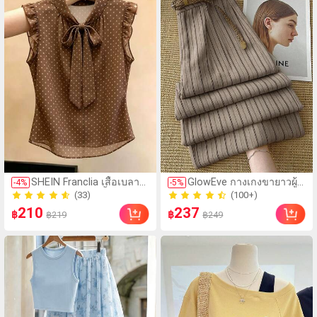
SHEIN Franclia เสื้อเบลาส์
GlowEve กางเกงขายาวผู้
(33)
(100+)
-
4
%
-
5
%
แขนกุดลายจุดสีน้ำตาลวิน
หญิงลายทาง ลำลอง
60+ ขายแล้ว
100+ ขายแล้ว
เทจ คอผูกโบว์พร้อมระบาย
อเนกประสงค์ สำหรับใส่ทุก
(33)
(100+)
210
237
฿
฿
฿219
฿249
ที่วงแขน เสื้อชีฟองหรูหรา
วันและเดินทาง
60+ ขายแล้ว
100+ ขายแล้ว
สำหรับผู้หญิง