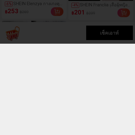
SHEIN Elenzya กางเกงคู
-
6
%
SHEIN Franclia เสื้อผู้หญิง
-
4
%
ลอตลายจุดเอวสูงแบบใหม่
ผ้าซาตินสไตล์ฝรั่งเศส คอวี
253
201
฿
฿269
฿
สำหรับฤดูใบไม้ผลิ/ฤดูร้อน,
฿209
ติดกระดุม จีบเอว สำหรับ
สไตล์หรูหราเหมาะสำหรับ
ฤดูร้อน สไตล์หรูหรา
ใส่ในชีวิตประจำวันและ
เหมาะสำหรับใส่ไปทำงาน
ทำงาน, ให้ความรู้สึกวินเทจ
และวันหยุด
เช็คเอาท์
สำหรับฤดูรับปริญญา,
เทศกาลดนตรี, การแข่งม้า
ดาร์บี้, วันประกาศอิสรภาพ
Resyla เสื้อยืดแขนสั้น
-
23
%
Lalippa ชุดแฟชั่นฤดูร้อนแบบ
คอกลมพิมพ์ลายตัวอักษร
สบายๆ ลายพิมพ์ตัวอักษร New
130
479
฿
฿169
฿
สำหรับผู้หญิง สวมใส่ได้ทุก
York ชุดเสื้อยืดลายพิมพ์
วัน สไตล์ลำลอง
Brooklyn เหมาะสำหรับใส่
ประจำวันและออกกำลังกาย ชุด