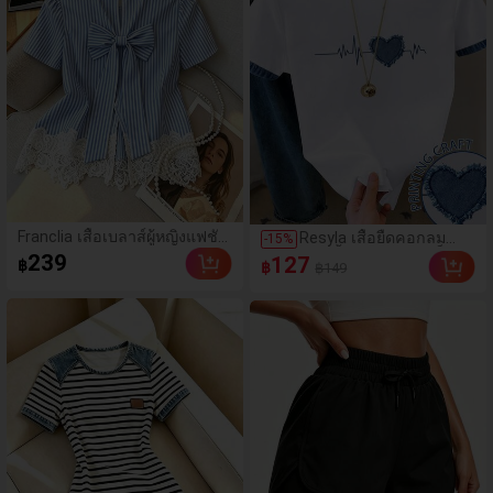
Franclia เสื้อเบลาส์ผู้หญิงแฟชั่น
Resyla เสื้อยืดคอกลม
-
15
%
คอกลม ลายทาง แต่งลูกไม้ต่อ
แขนสั้นลายหัวใจสีบล็อก
239
127
฿
฿
฿149
ผ้า แขนสั้น
ลำลองสำหรับผู้หญิง, ฤดู
ร้อน