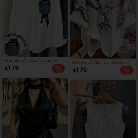
Franclia เสื้อเชิ้ตลำลองแขน
Resyla เสื้อยืดลำลองพิมพ์ลาย
ยาวกระดุมเดี่ยวลายการ์ตูนแมว
179
ปักลูกปัดรูปโบว์ขนาดใหญ่
179
฿
฿
สำหรับผู้หญิง
สำหรับผู้หญิง