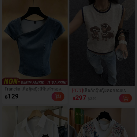
Franclia เสื้อผู้หญิงสีพื้นลำลอง
เสื้อกั๊กผู้หญิงคอกลมแขน
-
15
%
อเนกประสงค์สำหรับใส่ประจำ
129
กุดใหม่ฤดูใบไม้ร่วง/ฤดู
297
฿
฿
วัน
฿349
หนาว ลายพิมพ์แว่นตา
และสุนัขดัชชุนน่ารักและ
สร้อยคอไข่มุก ขอบตัดสี
เสื้อกั๊กถัก เหมาะสำหรับ
ฤดูร้อน