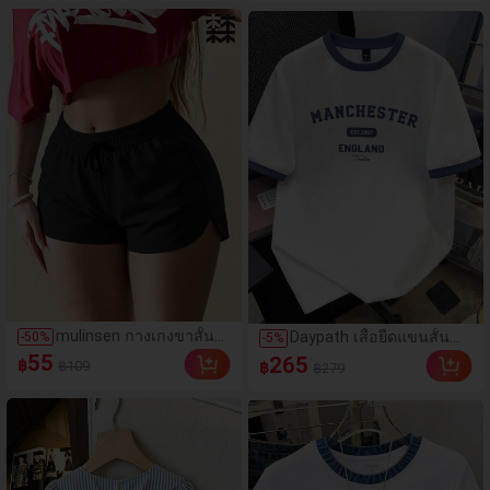
ดีไซน์กราฟิก, ความรู้สึก
น้ำตาลกากี + กางเกงขา
พรีเมียม, ลำลองอเนกประสงค์,
บานสีขาวออฟไวท์มีเชือก
สวมใส่ประจำวัน, กลางแจ้ง,
รูด ชุดสไตล์ Cityboy
ช้อปปิ้ง, การเดินทาง เสื้อผ้า
Street สำหรับ Gen Z ฤดู
กลางแจ้ง
ร้อน
mulinsen กางเกงขาสั้น
Daypath เสื้อยืดแขนสั้น
-
50
%
-
5
%
กีฬาผู้หญิง ดีไซน์ปลายเปิด
พิมพ์ลายตัวอักษรและ
55
265
฿
฿109
฿
฿279
เอวยืดหยุ่น กางเกงขาสั้น
สโลแกนตัดขอบสีตัดกัน
ลำลองกีฬาฤดูร้อน ความ
สำหรับผู้ชาย, ลำลองและ
ยาว 3/4
ทันสมัย