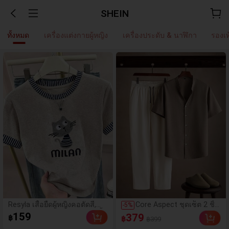
SHEIN
ทั้งหมด
เครื่องแต่งกายผู้หญิง
เครื่องประดับ & นาฬิกา
รองเท
Resyla เสื้อยืดผู้หญิงคอตัดสี,
Core Aspect ชุดเซ็ต 2 ชิ้น
-
5
%
หลากสี, ลายพิมพ์แมวน่ารัก, เสื้อ
ผู้ชายทรงหลวมคัลเลอร์
159
379
฿
฿
฿399
สำหรับออกไปเที่ยวฤดูร้อน,
บล็อก เสื้อคอตั้งคอวีสี