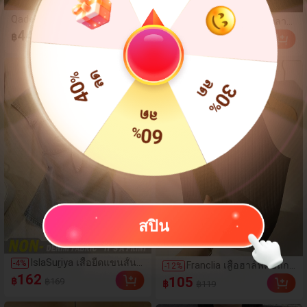
Qadelle ชุด 2 ชิ้นสำหรับผู้หญิง
SHEIN Franclia เสื้อเบลาส์
-
4
%
ฤดูร้อนแบบสบายๆ สำหรับใส่ทุก
สั้นสีน้ำเงินลายทางน่ารัก
449
191
฿
฿
฿199
วัน, กางเกงขายาวลายทาง
แต่งระบาย เซ็กซี่ เปิดหลัง
สีน้ำเงินเข้มและสีขาว, เสื้อยืด
คอเว้าลึก
%
แขนสั้นคอกลมปักลายรัดรูป
ลด
40
ลด
30
ลด
%
%
60
สปิน
IslaSuriya เสื้อยืดแขนสั้นผู้
-
4
%
Franclia เสื้อฮาล์ฟคอถัก
-
12
%
หญิงสีพื้นจีบแบบสบายๆ
ลายร่องสีพื้นสไตล์มินิมอล
162
105
฿
฿169
฿
อเนกประสงค์สำหรับใส่
฿119
สำหรับผู้หญิง, ใส่ได้ทุกวัน,
ประจำวัน
สำหรับฤดูร้อน