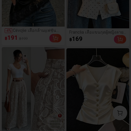
Cévolie เสื้อกล้ามแฟชั่น
-
4
%
Franclia เสื้อแขนกุดผู้หญิงลาย
ปาร์ตี้ทรงเข้ารูป เซ็กซี่ คอ
191
จุดสไตล์ลำลอง สำหรับฤดูร้อน
169
฿
฿199
฿
เดรป คอคาวล์ จับย่น แต่ง
วันหยุด และใส่ไปทำงาน
ลูกไม้ ดีไซน์ต่อผ้า เปิดหลัง
แขนกุด