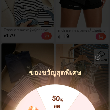
Franclia ชุดเดรสผู้หญิงลายทาง
mulinsen กางเกงขาสั้นผู้หญิง
สีดำขาวแบบแพตช์เวิร์ก
แบบสบายๆ สีพื้น หลวม
179
119
฿
฿
เอฟเฟกต์เดนิม สำหรับฤดูร้อน
อเนกประสงค์ กางเกงขาสั้น
รุ่นใหม่ พิมพ์ดิจิทัลลายทางแบบ
กีฬา 2-In-1 สำหรับวิ่ง ฟิตเนส
ไม่เดนิม ดีไซน์นิช แขนสั้น
และการฝึกซ้อมกีฬาในฤดูร้อน
ของขวัญสุดพิเศษ
50
%
ลด