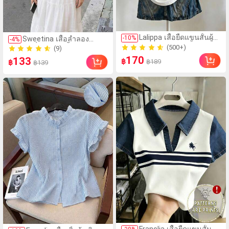
(500+)
(9)
Lalippa เสื้อยืดแขนสั้นผู้
-
10
%
Sweetina เสื้อลำลอง
60+ ขายแล้ว
-
4
%
60+ ขายแล้ว
หญิงคอวีปกคอเสื้อไหล่ตก
แฟชั่นผู้หญิงสีพื้นแต่ง
(500+)
(9)
สายถัก งานคราฟต์แฟชั่น
ระบายอเนกประสงค์
170
60+ ขายแล้ว
133
60+ ขายแล้ว
฿
฿189
มินิมอล ของขวัญสำหรับ
฿
฿139
เพื่อน
(100+)
(1000+)