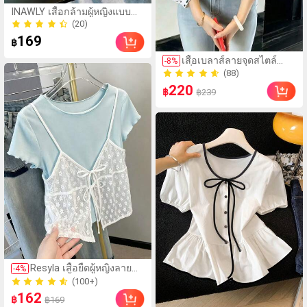
INAWLY เสื้อกล้ามผู้หญิงแบบ
70+ ขายแล้ว
ใหม่ ลำลอง ทรงหลวม ดีไซน์
(20)
พรางหุ่น ผูกเชือก แขนกุด
169
70+ ขายแล้ว
฿
(88)
เสื้อเบลาส์ลายจุดสไตล์
-
8
%
100+ ขายแล้ว
ฝรั่งเศสฤดูใบไม้ร่วง, ทรง
(88)
เข้ารูป, แขนยาวคอวี,
220
100+ ขายแล้ว
฿
฿239
สไตล์ใหม่ฤดูใบไม้ผลิ,
ป้องกันแสงแดด, ใส่ไป
ทำงานและลำลอง สีขาว
(100+)
Resyla เสื้อยืดผู้หญิงลาย
-
4
%
400+ ขายแล้ว
ดอกไม้สีพื้นแบบผูกหน้า
(100+)
162
400+ ขายแล้ว
฿
฿169
(100+)