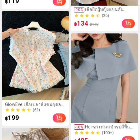
119
฿
เที่ยว
เสื้อยืดผู้หญิงแขนสั้น
-
10
%
คอกลมลายหัวใจด้านหน้า
(26)
และด้านหลัง สไตล์ใหม่
(26)
134
฿
฿149
ลำลองและอเนกประสงค์
สีขาวสำหรับฤดูร้อน
(52)
GlowEve เสื้อเบลาส์แขนกุดลาย
100+ ขายแล้ว
ดอกไม้ตกแต่งลูกไม้สำหรับผู้
(52)
หญิงสไตล์ลำลองฤดูร้อน
199
100+ ขายแล้ว
฿
Heiryn เดรสเข้ารูปสีพื้น
-
10
%
ตกแต่งโลหะสำหรับผู้หญิง
(100+)
(100+)