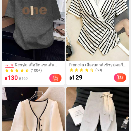
(50)
(100+)
Resyla เสื้อยืดแขนสั้น
Franclia เสื้อเบลาส์เข้ารูปคอวี
70+ ขายแล้ว
-
23
%
200+ ขายแล้ว
คอกลมพิมพ์ลายตัวอักษร
ลายทางสำหรับวันหยุดพักผ่อน
(50)
(100+)
สำหรับผู้หญิง สวมใส่ได้ทุก
สบายๆ ฤดูร้อนสำหรับผู้หญิง
129
70+ ขายแล้ว
130
200+ ขายแล้ว
฿
฿
฿169
วัน สไตล์ลำลอง