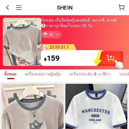
SHEIN
เพิ่งซื้อ
Resyla เสื้อยืดผู้หญิงคอตัดสี, หลากสี, ลายพิมพ์แมวน่ารัก, เสื้อสำหรับออกไปเที่ยวฤดูร้อน, ดีไซน์กราฟิก, ความรู้สึกพรีเมียม, ลำลองอเนกประสงค์, สวมใส่ประจำวัน, กลางแจ้ง, ช้อปปิ้ง, การเดินทาง เสื้อผ้ากลางแจ้ง
ราคาถูกที่สุดในรอบ 30 วัน
ใกล้จะขายหมดแล้ว
เพิ่มในตะกร้าแล้วกว่า 800 ชิ้น
,
XL
เพิ่งซื้อ
ราคาถูกที่สุดในรอบ 30 วัน
ใกล้จะขายหมดแล้ว
23
:
59
:
47
.
2
เพิ่มในตะกร้าแล้วกว่า 800 ชิ้น
159
฿
ทั้งหมด
เครื่องแต่งกายผู้หญิง
เครื่องประดับ & นาฬิกา
รองเท