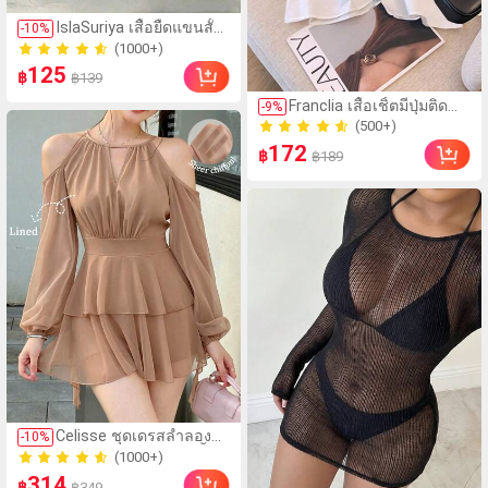
(1000+)
IslaSuriya เสื้อยืดแขนสั้น
-
10
%
800+ ขายแล้ว
คอวีพิมพ์ลายสีตัดกัน
(1000+)
สำหรับผู้หญิง
125
800+ ขายแล้ว
฿
฿139
(500+)
Franclia เสื้อเชิ้ตมีปุ่มติด
-
9
%
90+ ขายแล้ว
ด้านล่าง กระโปรงตกแต่ง
(500+)
ระบาย คอกลม แขนสั้น สี
172
90+ ขายแล้ว
฿
฿189
พื้น สำหรับผู้หญิง
(1000+)
Celisse ชุดเดรสลำลอง
-
10
%
300+ ขายแล้ว
เปิดไหล่แขนโคมไฟสีพื้น
(1000+)
สง่างามสำหรับผู้หญิง
314
300+ ขายแล้ว
฿
฿349