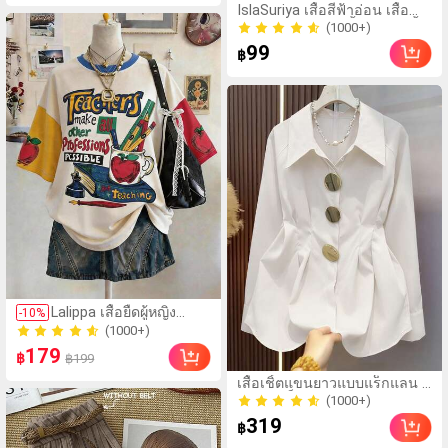
IslaSuriya เสื้อสีฟ้าอ่อน เสื้อ
500+ ขายแล้ว
ลายจุด ชุดผู้หญิง เสื้อผู้หญิง เสื้อ
(1000+)
กล้ามแบบสบายๆ เสื้อแฟชั่นที่
99
500+ ขายแล้ว
฿
กำลังเป็นที่นิยม เสื้อย2k เสื้อย2k
เสื้อผ้า เสื้อหรูหรา เสื้อคล้องคอ
เสื้อเซ็กซี่ เสื้อ
(1000+)
Lalippa เสื้อยืดผู้หญิง
-
10
%
1000+ ขายแล้ว
คอกลมแขนตกโอเวอร์
(1000+)
ไซส์แฟชั่นมินิมอลพิมพ์
179
1000+ ขายแล้ว
฿
฿199
ลายดิจิทัลความยาวปาน
(1000+)
กลางสำหรับวันครู, ของ
เสื้อเชิ้ตแขนยาวแบบแร็กแลน สี
60+ ขายแล้ว
ขวัญสำหรับเพื่อน
เบจ หัวเข็มขัดโลหะ ฤดูใบไม้
(1000+)
ผลิ/ฤดูร้อน สไตล์โบฮีเมียนวิน
319
60+ ขายแล้ว
฿
เทจ เหมาะสำหรับงานแต่งงาน
ปาร์ตี้ การเดินทางไปทำงาน