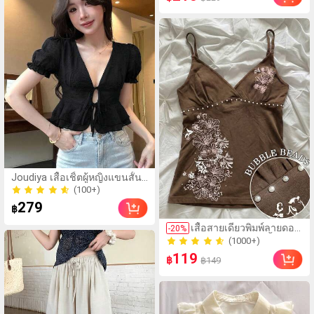
(100+)
Joudiya เสื้อเชิ้ตผู้หญิงแขนสั้น
80+ ขายแล้ว
ฤดูใบไม้ผลิและฤดูร้อน สีดำ
(100+)
ลายดอกไม้เข้ม ปักลาย สไตล์
279
80+ ขายแล้ว
฿
ลำลอง สตรีท งานแต่งงาน รัด
(1000+)
เอว ผูกเชือก
เสื้อสายเดี่ยวพิมพ์ลายดอก
-
20
%
100+ ขายแล้ว
ชบาแบบสบายๆ, เสื้อฤดู
(1000+)
ร้อน, ชุดชายหาดสำหรับผู้
119
100+ ขายแล้ว
฿
฿149
หญิง สีน้ำตาล