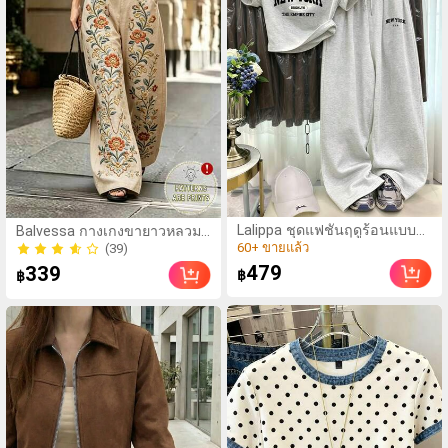
Lalippa ชุดแฟชั่นฤดูร้อนแบบ
Balvessa กางเกงขายาวหลวม
(1000+)
สบายๆ ลายพิมพ์ตัวอักษร New
ขาบานลำลองสำหรับผู้หญิง ปัก
(39)
60+ ขายแล้ว
York ชุดเสื้อยืดลายพิมพ์
ลายดอกไม้ มีกระเป๋า สำหรับใส่
(39)
479
(1000+)
339
฿
฿
Brooklyn เหมาะสำหรับใส่
ไปเที่ยวพักผ่อน
60+ ขายแล้ว
ประจำวันและออกกำลังกาย ชุด
สองชิ้นสำหรับผู้หญิง