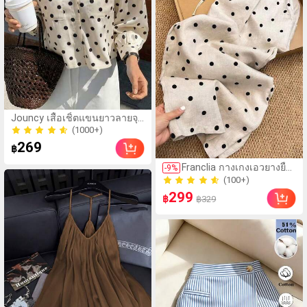
ชุด 2 ชิ้น, ชุดสีน้ำเงิน
สำหรับผู้หญิง, ชุดสีขาว
สำหรับผู้หญิง, ชุด 2 ชิ้น
สำหรับผู้หญิง
(1000+)
Jouncy เสื้อเชิ้ตแขนยาวลายจุด
100+ ขายแล้ว
ทรงหลวมสำหรับผู้หญิง
(1000+)
269
100+ ขายแล้ว
฿
(100+)
Franclia กางเกงเอวยางยืด
-
9
%
90+ ขายแล้ว
ลายจุดสีดำผ้าลินินเทียม
(100+)
สำหรับผู้หญิงพร้อมกระเป๋า
299
90+ ขายแล้ว
฿
฿329
เหมาะสำหรับใส่ไปเที่ยวใน
ชีวิตประจำวัน