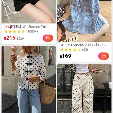
(1000+)
FRIFUL เสื้อยืดแขนสั้นลาย
-
6
%
300+ ขายแล้ว
ทางคลื่นหลวมตัดกัน
(1000+)
สำหรับผู้หญิง, ชุดลำลองฤดู
215
300+ ขายแล้ว
฿
฿229
ร้อน
(13)
SHEIN Franclia 2026 เสื้อแขน
60+ ขายแล้ว
กุดผู้หญิงลายสก็อตใหม่, เสื้อ
(13)
กล้ามคอครึ่งสูงแบบมินิมอล
169
60+ ขายแล้ว
฿
ตกแต่งโบว์ด้านข้าง, ผ้าพลีทน้ำ
หนักเบา, ดีไซน์กระดุมเปิดหลัง,
เหมาะสำหรับใส่ทำงานและใส่
ประจำวัน