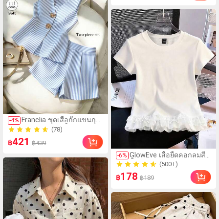
(78)
Franclia ชุดเสื้อกั๊กแขนกุด
-
4
%
200+ ขายแล้ว
คอวีลายทางสีน้ำเงินและ
(78)
ขาวและกางเกงขาสั้นเอว
421
200+ ขายแล้ว
฿
฿439
สูง 2 ชิ้น, ชุดลำลอง 2 ชิ้น
(500+)
สำหรับผู้หญิง, เสื้อแขนกุด
GlowEve เสื้อยืดคอกลมสี
-
6
%
50+ ขายแล้ว
สีน้ำเงินและขาวหรูหรา +
พื้นแต่งลูกไม้, ฤดูร้อน
(500+)
ชุดกางเกงขาสั้น, ชุด
178
ลำลองลายทาง 2 ชิ้น
50+ ขายแล้ว
฿
฿189
สำหรับฤดูร้อน, ชุดลายทาง
สีน้ำเงินและขาว 2 ชิ้น, ชุด
หรูหรา 2 ชิ้นสำหรับผู้หญิง,
ชุดลำลองสำหรับเดินทาง,
ชุดฤดูร้อนสำหรับผู้หญิง,