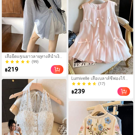
ลำลอง
(99)
เสื้อยืดแขนยาวลายทางสีน้ำเงิน
100+ ขายแล้ว
สำหรับเด็กผู้หญิง, เสื้อคลุม
(99)
กันแดดทรงหลวมน้ำหนักเบา
219
100+ ขายแล้ว
฿
สวมใส่สบายสำหรับฤดูร้อนและ
ฤดูใบไม้ผลิ
Lumivelle เสื้อเบลาส์ชีฟองไร้
แขนผูกโบว์และดีไซน์ตาข่าย
(17)
พองสไตล์ฝรั่งเศสสำหรับผู้หญิง,
(17)
239
฿
เสื้อเชิ้ตสุภาพสตรีหรูหรา, ชุดใส่
หน้าร้อน, ชุดไปทะเล, เสื้อ
ลำลอง, ชุดพักผ่อนสำหรับผู้หญิง,
เสื้อเชิ้ตสตรีใหม่สำหรับฤดูร้อน,
เสื้อเบลาส์สีชมพู