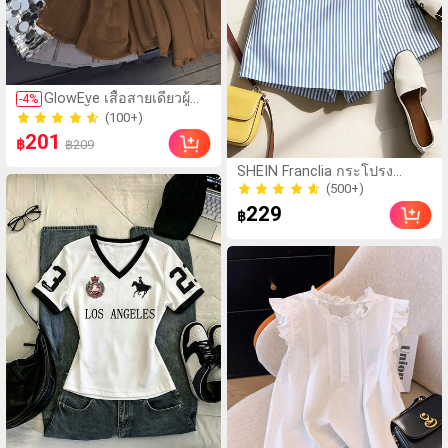
(100+)
GlowEve เสื้อสายเดี่ยวผู้
-
4
%
200+ ขายแล้ว
หญิงสีพื้นผ้าชีฟองโปร่งใส
(100+)
จับย่น คอวี ทรงหลวม พอง
201
200+ ขายแล้ว
฿
฿209
รวบด้านหลัง มีซับใน สไตล์
(500+)
วินเทจฝรั่งเศสที่หรูหรา
SHEIN Franclia กระโปรง
300+ ขายแล้ว
เหมาะสำหรับออฟฟิศ การ
กางเกงลายทางชายไม่สมมาตร
(500+)
เดินทาง ลำลอง วันหยุด จิบ
สำหรับผู้หญิง, ฤดูร้อน
229
น้ำชายามบ่าย สตรีทแวร์ มิ
300+ ขายแล้ว
฿
นิมอล อเนกประสงค์ สไตล์
Old Money ออสเตรเลียน
โฮมเลเชอร์ ปาร์ตี้ เดท
สินค้าใหม่ฤดูใบไม้ผลิ/ฤดู
ร้อน