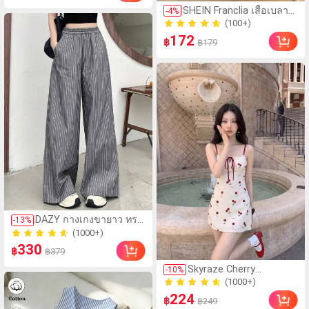
SHEIN Franclia เสื้อเบลาส์
-
4
%
300+ ขายแล้ว
สีครีมขาวนุ่มนวล เอวรูด,
(100+)
แต่งขอบตัดกัน + โบว์ผูก,
172
300+ ขายแล้ว
฿
฿179
แขนพอง จับคู่กับกระโปรง
ชายระบาย, ลดอายุและดูดี,
นุ่มและเก๋ไก๋สำหรับใส่ทุก
วัน
(1000+)
DAZY กางเกงขายาว ทรง
-
13
%
200+ ขายแล้ว
กระบอก เอวยางยืด ลาย
(1000+)
ทาง สีพื้น
330
200+ ขายแล้ว
฿
฿379
(1000+)
Skyraze Cherry
-
10
%
100+ ขายแล้ว
Blossom Print Ruched
(1000+)
Bust Cami Dress, ฤดู
224
100+ ขายแล้ว
฿
฿249
ใบไม้ผลิ