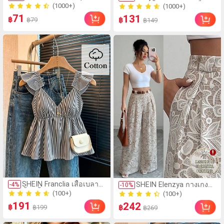
แต่งหน้า, รวมถึงแปรงอาย
แขนสั้นลายหัวใจสีบล็อก
(1000+)
(1000+)
แชโดว์, แปรงรองพื้น, แป
ลำลองสำหรับผู้หญิง, ฤดู
71
200+ ขายแล้ว
131
300+ ขายแล้ว
฿
฿79
฿
รงบีบีครีม และแปรงคอน
฿149
ร้อน
ซีลเลอร์ นี่คือชุดเครื่องมือ
แต่งหน้าแบบนุ่มและมัลติ
ฟังก์ชั่นที่ออกแบบมา
สำหรับผู้หญิง, มีขนแปรง
นุ่มและดีไซน์พกพา เหมาะ
สำหรับการเดินทาง, วัน
หยุด, การใช้งานที่
ชายหาด, และยังเป็นของ
ขวัญที่ดีสำหรับผู้หญิงและ
เด็กผู้หญิง เหมาะสำหรับ
ฤดูร้อน, ฤดูเปิดเทอม หรือ
เป็นพรม ผลิตภัณฑ์อื่น ๆ ที่
เกี่ยวข้อง ได้แก่ ชุดแปรง,
ชุดแปรงแต่งหน้า, ชุด
แปรงแต่งหน้าครบชุด
และชุดของขวัญแต่งหน้า
(100+)
(100+)
SHEIN Franclia เสื้อเบลาส์
SHEIN Elenzya กางเกงคู
-
4
%
100+ ขายแล้ว
-
10
%
80+ ขายแล้ว
สั้นสีน้ำเงินลายทางน่ารัก
ลอตลายจุดเอวสูงแบบใหม่
(100+)
(100+)
แต่งระบาย เซ็กซี่ เปิดหลัง
สำหรับฤดูใบไม้ผลิ/ฤดู
191
100+ ขายแล้ว
242
80+ ขายแล้ว
฿
฿199
฿
คอเว้าลึก
฿269
ร้อน, สไตล์หรูหราเหมาะ
สำหรับใส่ในชีวิตประจำ