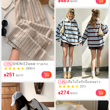
485
฿
฿539
(500+)
SHEIN EZwear กางเกง
-
10
%
60+ ขายแล้ว
ขายาวผู้หญิงลำลองผูกเอว
(500+)
ลายทางขาตรง, ลำลอง,
251
60+ ขายแล้ว
฿
฿279
ฤดูร้อน, ชุดเที่ยว, สตรี
ทแวร์, ชายหาด, สไตล์สตรี
เสื้อโปโลรักบี้แขนยาว
-
14
%
ท, เหมาะสำหรับเดินทาง
ลายทางลำลองสำหรับผู้
(51)
ประจำวัน, เดท, ปาร์ตี้, ฤดู
หญิง, คอปกสีฟ้าอ่อน/
(51)
ใบไม้ร่วง/ฤดูหนาว, ฤดู
274
฿
฿319
น้ำตาลตัดกัน, ทรงหลวม.
ร้อน, คริสต์มาส, ปีใหม่,
ดีไซน์สไตล์สปอร์ตย้อนยุค
วันขอบคุณพระเจ้า, ปาร์ตี้,
พร้อมคอปกและกระดุม
งานแต่งงาน, ชายหาด, พิธี
สำหรับฤดูใบไม้ผลิ
รับปริญญา, หรูหรา,