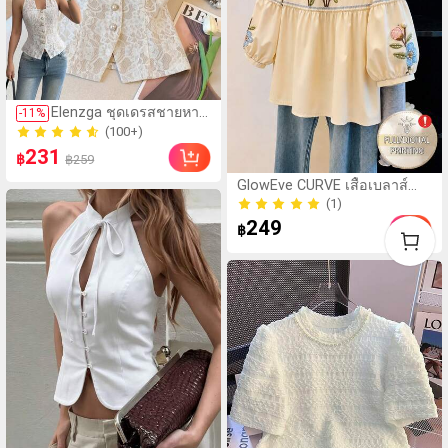
(100+)
Elenzga ชุดเดรสชายหาด
-
11
%
400+ ขายแล้ว
สไตล์โบฮีเมียนแบบเปิด
(100+)
หลังสำหรับผู้หญิง เหมาะ
231
400+ ขายแล้ว
฿
฿259
สำหรับวันวาเลนไทน์, ปี
ใหม่, ปาร์ตี้, อีสเตอร์,
GlowEve CURVE เสื้อเบลาส์
เทศกาลดนตรีฮาวาย, วัน
ลำลองผู้หญิงไซส์ใหญ่ คอกลม
(1)
หยุดเขตร้อน และโอกา
แต่งรูดด้านหน้า แขนกลีบดอก
(1)
249
สอื่นๆ ชุดฤดูร้อนที่หรูหรา
฿
ทรงหลวม พิมพ์ลายกราฟิก
สำหรับออกไปข้างนอก เที่ยวพัก
ผ่อน ช้อปปิ้ง เดินทางประจำวัน
และทำงาน