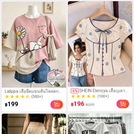
หัวใจ, ชุดชายหาด, ชุดพัก
ผ่อน, ชุดฤดูร้อนสำหรับผู้
หญิง
(100+)
SHEIN Elenzya เสื้อเบลาส์
-
6
%
Lalippa เสื้อยืดแขนสั้นไหล่ตก
500+ ขายแล้ว
แขนพัฟแต่งระบายสีพื้น
ทรงหลวมพิมพ์ลายแมวและ
(500+)
(100+)
สีน้ำเงินสำหรับผู้หญิง, เสื้อ
ดอกไม้แบบดิจิทัลสำหรับผู้หญิง
(500+)
196
500+ ขายแล้ว
199
฿
฿209
฿
ครอปเข้ารูปผูกโบว์คอวีตัด
กันสำหรับฤดูร้อน