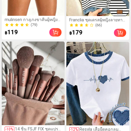
(79)
(66)
mulinsen กางเกงขาสั้นผู้หญิง
Franclia ชุดเดรสผู้หญิงลายทาง
60+ ขายแล้ว
80+ ขายแล้ว
แบบสบายๆ สีพื้น หลวม
สีดำขาวแบบแพตช์เวิร์ก
(79)
(66)
อเนกประสงค์ กางเกงขาสั้น
เอฟเฟกต์เดนิม สำหรับฤดูร้อน
119
60+ ขายแล้ว
179
80+ ขายแล้ว
฿
฿
กีฬา 2-In-1 สำหรับวิ่ง ฟิตเนส
รุ่นใหม่ พิมพ์ดิจิทัลลายทางแบบ
และการฝึกซ้อมกีฬาในฤดูร้อน
ไม่เดนิม ดีไซน์นิช แขนสั้น
(1000+)
(1000+)
14 ชิ้น FSJF FIX ชุดแปรง
Resyla เสื้อยืดคอกลม
-
10
%
200+ ขายแล้ว
-
12
%
300+ ขายแล้ว