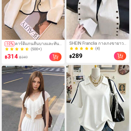
(500+)
SHEIN Franclia กางเกงขายาวผู้
คาร์ดิแกนสั้นบางและทัน
-
10
%
100+ ขายแล้ว
หญิงเอวสูงขาบานแบบผูกข้าง
สมัยสวยงามสำหรับสตรี
(4)
(500+)
สำหรับต้นฤดูใบไม้ร่วง สไตล์
(4)
289
314
100+ ขายแล้ว
฿
฿
ลำลอง ดีไซน์ผูกข้างเอวสูง แต่ง
฿349
กระดุมข้างและผ่าข้าง ผ้าทิ้งตัว
ทรงหลวมขาบานช่วยเสริมรูป
ร่างขา สไตล์จีนอ่อนหวานสง่า
งาม เหมาะสำหรับใส่ไปทำงาน
ประจำวันและเดินทาง