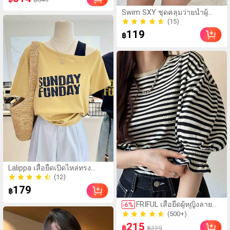
Swim SXY ชุดคลุมว่ายน้ำผู้
หญิง แขนยาว ทรงเข้ารูป ผ้าตา
(15)
ข่ายฉลุ สีดำ สำหรับชายหาด
(15)
119
฿
และวันพักผ่อน
Lalippa เสื้อยืดเปิดไหล่ทรง
หลวมสำหรับผู้หญิง, สง่างาม โร
(12)
แมนติก ลำลอง เหมาะสำหรับ
(12)
179
฿
วันหยุดฤดูใบไม้ผลิ/ฤดูร้อน,
(500+)
ชายหาด, เดินทาง, ออกเดท,
FRIFUL เสื้อยืดผู้หญิงลาย
-
6
%
400+ ขายแล้ว
สไตล์ Y2K
ทางคอกลมแขนสั้นปลาย
(500+)
แขนพับ เสื้อยืดกราฟิกฤดู
215
400+ ขายแล้ว
฿
฿229
ร้อน