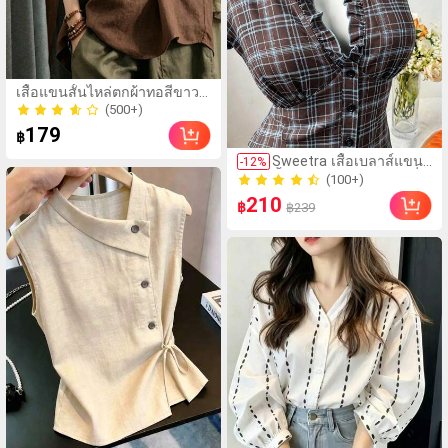
(500+)
เสื้อแขนสั้นไหล่ตกผ้าทอสีขาว
60+ ขายแล้ว
หลวมสำหรับผู้หญิง เหมาะ
(500+)
สำหรับสไตล์โบฮีเมียนในฤดู
179
60+ ขายแล้ว
฿
ร้อน
(100+)
Sweetra เสื้อเบลาส์แขน
-
12
%
100+ ขายแล้ว
สั้นเข้ารูปไซซ์ใหญ่ แฟชั่น
(100+)
มินิมอลอเนกประสงค์ ลาย
210
100+ ขายแล้ว
฿
฿239
จุด ดีไซน์เฉพาะตัว หรูหรา
หวาน
(20)