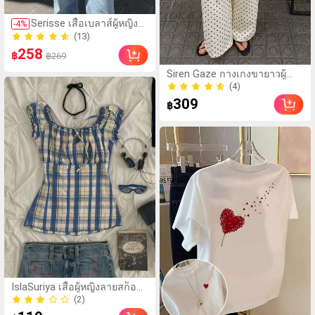
(13)
Serisse เสื้อเบลาส์ผู้หญิง
-
4
%
60+ ขายแล้ว
ลายจุด กระดุมดีไซน์กบ
(13)
สไตล์หรูหรา
258
60+ ขายแล้ว
฿
฿269
Siren Gaze กางเกงขายาวผู้
หญิงทรงขาบานแบบพันเอว สี
(4)
พื้น สไตล์วินเทจ ทรงหลวมทิ้งตัว
(4)
309
฿
ลำลอง สำหรับฤดูร้อน ผ้าลินิน
IslaSuriya เสื้อผู้หญิงลายสก็อต
จีบ ลำลอง อเนกประสงค์
(2)
สำหรับใส่ประจำวันและออกไป
(2)