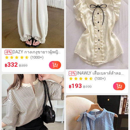
DAZY กางเกงขายาวผู้หญิง
-
8
%
ทรงโคมไฟสีพื้นทรงหลวม
(1000+)
ขาครอป สไตล์ลำลอง
(1000+)
332
฿
฿359
สำหรับเที่ยวพักผ่อนฤดูร้อน
(100+)
และบิสซิเนสแคชชวล
INAWLY เสื้อเบลาส์ลำลอง
-
3
%
100+ ขายแล้ว
สำหรับผู้หญิง ประดับโบว์
(100+)
ระบาย สำหรับฤดูร้อน
193
100+ ขายแล้ว
฿
฿199