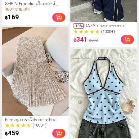
SHEIN Franclia เสื้อเบลาส์
(100+)
ลายตารางหมากรุกวินเทจ
100+ ขายแล้ว
สำหรับผู้หญิง, เสื้อเชิ้ตแขนพัฟ
169
(100+)
฿
คอปกปีเตอร์แพนระบายลูกไม้,
100+ ขายแล้ว
เสื้อลายสก๊อตสีน้ำเงินขาวติด
DAZY กางเกงขายาว
-
10
%
กระดุมด้านหลัง, เสื้อเบลาส์ลำ
ลำลองสำหรับผู้หญิง,
(1000+)
ลองสไตล์เรโทรพรีปปี้
กางเกงวอร์มเอวยางยืด,
(1000+)
341
฿
฿379
กางเกงขาบานทรงหลวม,
เหมาะสำหรับใส่ในชีวิต
ประจำวัน
Elenzga กระโปรงยาวปาน
กลางจับจีบลูกไม้ลายดอกไม้
(1000+)
สำหรับผู้หญิง
(1000+)
459
฿
(1000+)