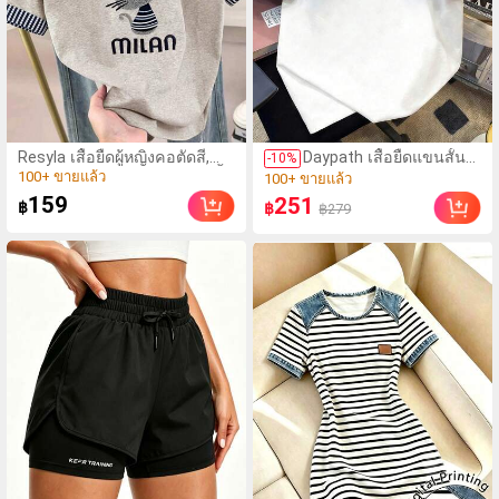
Resyla เสื้อยืดผู้หญิงคอตัดสี,
Daypath เสื้อยืดแขนสั้น
(1000+)
-
10
%
(100+)
หลากสี, ลายพิมพ์แมวน่ารัก, เสื้อ
พิมพ์ลายตัวอักษรและ
100+ ขายแล้ว
100+ ขายแล้ว
สำหรับออกไปเที่ยวฤดูร้อน,
สโลแกนตัดขอบสีตัดกัน
159
(1000+)
251
(100+)
฿
฿
฿279
ดีไซน์กราฟิก, ความรู้สึก
สำหรับผู้ชาย, ลำลองและ
100+ ขายแล้ว
100+ ขายแล้ว
พรีเมียม, ลำลองอเนกประสงค์,
ทันสมัย
สวมใส่ประจำวัน, กลางแจ้ง,
ช้อปปิ้ง, การเดินทาง เสื้อผ้า
กลางแจ้ง