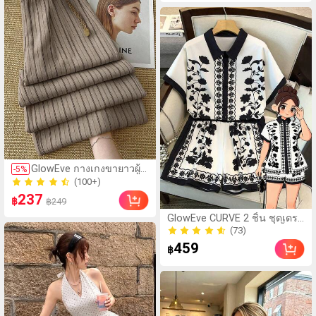
(100+)
GlowEve กางเกงขายาวผู้
-
5
%
100+ ขายแล้ว
หญิงลายทาง ลำลอง
(100+)
อเนกประสงค์ สำหรับใส่ทุก
237
100+ ขายแล้ว
฿
฿249
วันและเดินทาง
(73)
GlowEve CURVE 2 ชิ้น ชุดเดรส
100+ ขายแล้ว
ขนาดใหญ่พิเศษ พิมพ์ลายเสื้อ
(73)
เชิ้ตปกและกางเกงขาสั้น ชุดฤดู
459
100+ ขายแล้ว
฿
ร้อนสำหรับผู้หญิง