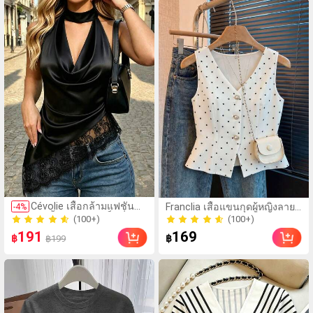
วันและทำงาน, ให้ความ
รู้สึกวินเทจสำหรับฤดูรับ
ปริญญา, เทศกาลดนตรี,
การแข่งม้าดาร์บี้, วัน
ประกาศอิสรภาพ
(100+)
(100+)
Cévolie เสื้อกล้ามแฟชั่น
Franclia เสื้อแขนกุดผู้หญิงลาย
-
4
%
50+ ขายแล้ว
100+ ขายแล้ว
ปาร์ตี้ทรงเข้ารูป เซ็กซี่ คอ
จุดสไตล์ลำลอง สำหรับฤดูร้อน
(100+)
(100+)
เดรป คอคาวล์ จับย่น แต่ง
วันหยุด และใส่ไปทำงาน
191
169
50+ ขายแล้ว
100+ ขายแล้ว
฿
฿
฿199
ลูกไม้ ดีไซน์ต่อผ้า เปิดหลัง
แขนกุด