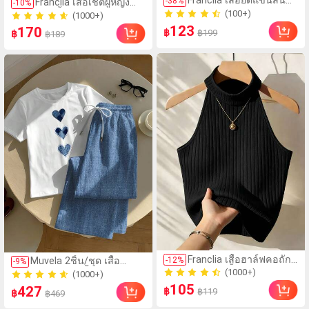
Franclia เสื้อยืดแขนสั้น
-
38
%
Franclia เสื้อเชิ้ตผู้หญิง
50+ ขายแล้ว
-
10
%
600+ ขายแล้ว
คอโปโลคอวีผู้หญิง ต่อผ้า
แขนสั้นคอระบายกระดุม
(100+)
(1000+)
เดนิมเทียม ลายขี่ม้าและ
เดี่ยวลายทาง
123
50+ ขายแล้ว
170
600+ ขายแล้ว
฿
฿199
ลายทาง
฿
฿189
(1000+)
Franclia เสื้อฮาล์ฟคอถัก
-
12
%
Muvela 2ชิ้น/ชุด เสื้อ
200+ ขายแล้ว
-
9
%
ลายร่องสีพื้นสไตล์มินิมอล
คอกลมแขนสั้นและกางเกง
(1000+)
(1000+)
สำหรับผู้หญิง, ใส่ได้ทุกวัน,
ลายทาง, ลำลองเรียบง่าย
105
200+ ขายแล้ว
(1000+)
427
฿
฿119
สำหรับฤดูร้อน
฿
฿469
ย้อนยุคหรูหรา
อเนกประสงค์อุ่นเดนิมลาย