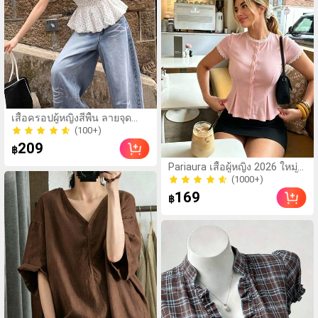
(100+)
เสื้อครอปผู้หญิงสีพื้น ลายจุด
100+ ขายแล้ว
ดีไซน์ฤดูร้อน คอคล้องคอ เปิด
(100+)
หลัง ชายระบาย รัดเอว แขนกุด
209
100+ ขายแล้ว
฿
สีขาว สไตล์ Vacationcore
(1000+)
Pariaura เสื้อผู้หญิง 2026 ใหม่
100+ ขายแล้ว
มาถึงสีขาวถักลายลูกไม้แขนสั้น
(1000+)
กระดุมหน้าเสื้อเพพลัม - เสื้อเบ
169
100+ ขายแล้ว
฿
ลาส์ฤดูร้อนที่ยืดหยุ่นสูงเข้ารูป
พอดีตัวสำหรับใส่ในชีวิตประจำ
วัน