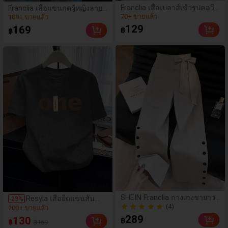
Franclia เสื้อเบลาส์เข้ารูปคอวี
Franclia เสื้อแขนกุดผู้หญิงลาย
ลายทางสำหรับวันหยุดพักผ่อน
จุดสไตล์ลำลอง สำหรับฤดูร้อน
(50)
(100+)
สบายๆ ฤดูร้อนสำหรับผู้หญิง
วันหยุด และใส่ไปทำงาน
70+ ขายแล้ว
100+ ขายแล้ว
129
169
฿
฿
(50)
(100+)
70+ ขายแล้ว
100+ ขายแล้ว
SHEIN Franclia กางเกงขายาวผู้
Resyla เสื้อยืดแขนสั้น
-
23
%
หญิงเอวสูงขาบานแบบผูกข้าง
คอกลมพิมพ์ลายตัวอักษร
(4)
(100+)
สำหรับต้นฤดูใบไม้ร่วง สไตล์
สำหรับผู้หญิง สวมใส่ได้ทุก
(4)
289
200+ ขายแล้ว
130
฿
฿
ลำลอง ดีไซน์ผูกข้างเอวสูง แต่ง
฿169
วัน สไตล์ลำลอง
(100+)