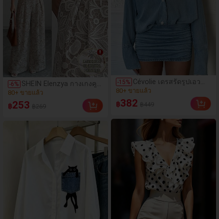
Cévolie เดรสรัดรูปเอว
-
15
%
SHEIN Elenzya กางเกงคู
-
6
%
เข้ารูปทรงหลวม พิมพ์ลาย
(1000+)
ลอตลายจุดเอวสูงแบบใหม่
(100+)
ดิจิทัลเอฟเฟกต์ยีนส์สีฟ้า
สำหรับฤดูใบไม้ผลิ/ฤดูร้อน,
80+ ขายแล้ว
382
80+ ขายแล้ว
253
฿
฿449
อ่อน สำหรับฤดูร้อน
฿
฿269
สไตล์หรูหราเหมาะสำหรับ
(1000+)
(100+)
ใส่ในชีวิตประจำวันและ
80+ ขายแล้ว
80+ ขายแล้ว
ทำงาน, ให้ความรู้สึกวินเทจ
สำหรับฤดูรับปริญญา,
เทศกาลดนตรี, การแข่งม้า
ดาร์บี้, วันประกาศอิสรภาพ