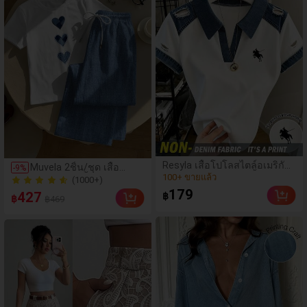
Resyla เสื้อโปโลสไตล์อเมริกัน
Muvela 2ชิ้น/ชุด เสื้อ
-
9
%
เรโทรสำหรับผู้หญิง, เสื้อยืดแขน
(1000+)
คอกลมแขนสั้นและกางเกง
(1000+)
สั้นสำหรับผู้หญิง, ลายม้า, สไตล์
ลายทาง, ลำลองเรียบง่าย
100+ ขายแล้ว
179
(1000+)
427
฿
Y2K, เสื้อโปโลแขนสั้นแบบคัล
฿
฿469
ย้อนยุคหรูหรา
(1000+)
เลอร์บล็อกสำหรับผู้หญิง
อเนกประสงค์อุ่นเดนิมลาย
100+ ขายแล้ว
หัวใจ, ชุดชายหาด, ชุดพัก
ผ่อน, ชุดฤดูร้อนสำหรับผู้
หญิง