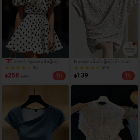
(69)
SHEIN ชุดเดรสสั้นผู้หญิงลา
Franclia เสื้อยืดผู้หญิงสีขาวแขน
-
4
%
ยจุดสีดำและขาว คอตั้งเล็ก
สั้นทรงเข้ารูปจีบสีพื้นสไตล์ลำล
(8)
100+ ขายแล้ว
ระบายหน้าอกขนาดใหญ่ แ
องอเนกประสงค์
(69)
(8)
258
139
฿
฿
฿269
ขนระบายจับจีบ เหมาะสำห
100+ ขายแล้ว
รับสวมใส่ในฤดูใบไม้ผลิแล
ะฤดูร้อน เหมาะสำหรับการ
เดินทางประจำวัน ความหรู
หราประจำวัน การเดทโรแ
มนติก การพักผ่อนชายหาด