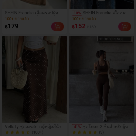
SHEIN Franclia เสื้อครอปผู้หญิง
SHEIN Franclia เสื้อเบลา
-
10
%
สไตล์มินิมอลแฟชั่นสตรีทสำหรั
ส์ผู้หญิงลายจุดประดับมุกส
(61)
(73)
บไปเรียนและทำงาน ลำลองแม
ไตล์วินเทจหรูหราใหม่ปี 2
100+ ขายแล้ว
100+ ขายแล้ว
179
152
฿
฿
฿169
ตช์ง่าย สีน้ำตาลอ่อน ด้านหน้าผ้
026 เสื้อเชิ้ตผู้หญิงสีขาวห
(61)
(73)
าตาข่ายสองชั้น เซ็กซี่ซีทรูเล็กน้
รูหรา ชุดทำงานผู้หญิง เสื้
100+ ขายแล้ว
100+ ขายแล้ว
อย ดีไซน์ไหล่ไม่สมมาตร จับพลี
อผู้หญิง เสื้อเบลาส์ผู้หญิงน่
ท แต่งหัวเข็มขัดสีทอง เหมาะสำ
ารักใหม่ฤดูร้อน เสื้อลำลอ
หรับปาร์ตี้ ฮาโลวีน คริสต์มาสอี
งผู้หญิง เสื้อฤดูใบไม้ผลิ ฤดู
ฟ คริสต์มาส เทศกาลตรุษจีน เที่
ร้อน ฤดูใบไม้ร่วง ฤดูหนา
ยวทะเล ไปเที่ยวข้างนอก นัดเจอ
ว เสื้อเบลาส์ผู้หญิงหรูหรา
เพื่อนสาว อยู่บ้าน ช้อปปิ้ง ความ
บันเทิง ทำงาน และอื่นๆ ผ้าใส่ส
บาย ดีไซน์โดดเด่น คุ้มค่า เหมา
ะสำหรับฤดูใบไม้ผลิ ฤดูร้อน แล
ะฤดูใบไม้ร่วง
Vellofy ชุดเดรสยาวผู้หญิงสีน้ำต
ชุดโยคะ 2 ชิ้นสำหรับผู้ห
-
41
%
าลลายจุดสำหรับฤดูใบไม้ร่วง เอ
ญิง คอกลม สีน้ำตาล ควา
(100+)
(3)