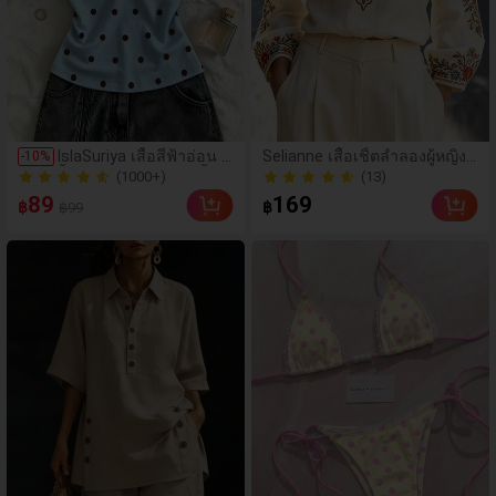
รับผู้หญิง, ชุด 2 ชิ้นสำหรับผู้
หญิง
(1000+)
IslaSuriya เสื้อสีฟ้าอ่อน เ
Selianne เสื้อเชิ้ตลำลองผู้หญิงแ
-
10
%
สื้อลายจุด ชุดผู้หญิง เสื้อผู้
ขนยาว คอวีเว้า ลายดอกไม้
(13)
500+ ขายแล้ว
หญิง เสื้อกล้ามแบบสบายๆ
(1000+)
(13)
89
169
฿
฿
฿99
เสื้อแฟชั่นที่กำลังเป็นที่นิย
500+ ขายแล้ว
ม เสื้อย2k เสื้อย2k เสื้อผ้า
เสื้อหรูหรา เสื้อคล้องคอ เ
สื้อเซ็กซี่ เสื้อ