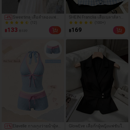
(12)
(100+)
Sweetina เสื้อลำลองแฟชั่
SHEIN Franclia เสื้อเบลาส์ลาย
-
4
%
นผู้หญิงสีพื้นแต่งระบายอเน
ตารางหมากรุกวินเทจสำหรับผู้ห
60+ ขายแล้ว
100+ ขายแล้ว
กประสงค์
ญิง, เสื้อเชิ้ตแขนพัฟคอปกปีเตอ
(12)
(100+)
133
169
฿
฿
฿139
ร์แพนระบายลูกไม้, เสื้อลายสก๊อ
60+ ขายแล้ว
100+ ขายแล้ว
ตสีน้ำเงินขาวติดกระดุมด้านหลั
ง, เสื้อเบลาส์ลำลองสไตล์เรโทร
พรีปปี้
(1000+)
Elavelle กางเกงว่ายน้ำผู้ห
GlowEve เสื้อกั๊กผู้หญิงแฟชั่นให
-
1
%