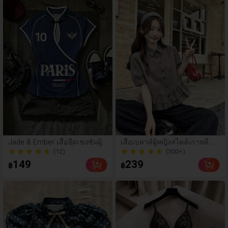
น
ะจำวัน งานปาร์ตี้ ชายหาด ลำล
อง โรแมนติก การออกเดท อเน
กประสงค์
(12)
(500+)
Jade & Ember เสื้อยืดเชงซัมผู้ห
เสื้อเบลาส์ผู้หญิงสไตล์เกาหลีลำ
ญิงสไตล์ Y2K ลายบล็อกสี
ลอง ฤดูใบไม้ผลิ/ฤดูร้อนใหม่ ชา
60+ ขายแล้ว
100+ ขายแล้ว
ยระบาย ชิคและหรูหรา
(12)
(500+)
149
239
฿
฿
60+ ขายแล้ว
100+ ขายแล้ว