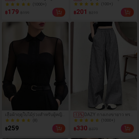
อเวอร์ไซส์ความยาวกลาง
คอวีแขนพองแขนสั้น สไตล์
(100+)
200+ ขายแล้ว
คอกลม ไหล่ตก ลายพิมพ์ตั
ลำลองฤดูร้อน
(1000+)
(100+)
179
201
฿
฿
฿199
฿219
วอักษรและลายทางแนวตั้
200+ ขายแล้ว
ง สไตล์แฟชั่นมินิมอล ของ
ขวัญให้เพื่อน
(1000+)
เสื้อผ้าฤดูใบไม้ร่วงสำหรับผู้หญิง,
DAZY กางเกงขายาว ทรง
-
13
%
เสื้อแขนยาวสีพื้นแบบสบายๆ ทร
กระบอก เอวยางยืด ลายท
(8)
200+ ขายแล้ว
งเข้ารูป, ตัวเลือกที่สมบูรณ์แบบ
าง สีพื้น
(1000+)
(8)
259
330
฿
฿
฿379
สำหรับชุดทำงานฤดูใบไม้ร่วง. สี
200+ ขายแล้ว
ดำฤดูร้อน