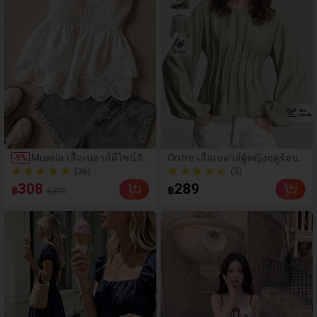
Muvela เสื้อเบลาส์ดีไซน์จับ
Ontre เสื้อเบลาส์ผู้หญิงฤดูร้อนใ
-
9
%
จีบเอวสีขาวใหม่สำหรับฤดู
หม่ 2026 เอวเข้ารูป ทรงหลวม
(36)
(5)
ร้อน, สไตล์วินเทจสำหรับใส่
สีเขียวทหารพื้น แขนยาว ผ้าทอ
(36)
(5)
308
289
฿
฿
฿339
ไปทำงาน, เหมาะสำหรับวัน
แต่งลายริ้ว คอกว้าง ดีไซน์ด้าน
ในเดือนมิถุนายน, พิธีจบกา
หลังยืดหยุ่น สไตล์ลำลองสำหรับ
รศึกษา, ชุดลำลองประจำวั
ไปทำงานในเมือง โมเดิร์น มินิม
นหรูหรา, สไตล์ยุค 90, เหม
อล เรียบหรู เหมาะสำหรับงานป
าะสำหรับออกนอกบ้าน, เด
าร์ตี้น้ำชา วันอิสรภาพ สไตล์ Ol
ท, งานเลี้ยงวันเกิด, การรว
d Money สำหรับครูและชุดทำง
มตัว, วันหยุดพักผ่อน, ชายห
านผู้หญิง ใส่เที่ยวพักผ่อนและออ
าด, เทศกาลดนตรีคันทรี, ก
กเดท แฟชั่นอเนกประสงค์
ารเดินทาง, ชุดมินิมอล, บรั
นช์, งานเลี้ยงน้ำชา, สนาม
บิน