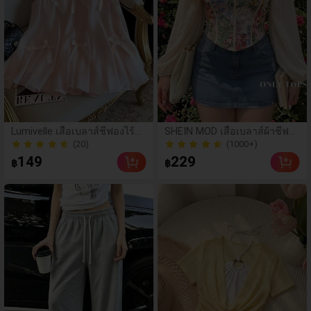
(20)
(1000+)
Lumivelle เสื้อเบลาส์ชีฟองไร้แ
SHEIN MOD เสื้อเบลาส์ผ้าชีฟอง
ขนผูกโบว์และดีไซน์ตาข่ายพอง
พิมพ์ลายวินเทจแพตช์เวิร์กไซส์ใ
50+ ขายแล้ว
200+ ขายแล้ว
สไตล์ฝรั่งเศสสำหรับผู้หญิง, เสื้อเ
หญ่, ชุดฤดูใบไม้ร่วงตอนต้น, สไ
(20)
(1000+)
149
229
฿
฿
ชิ้ตสุภาพสตรีหรูหรา, ชุดใส่หน้า
ตล์วินเทจ, เสื้อพิมพ์ลายโรแมนติ
50+ ขายแล้ว
200+ ขายแล้ว
ร้อน, ชุดไปทะเล, เสื้อลำลอง, ชุ
ก
ดพักผ่อนสำหรับผู้หญิง, เสื้อเชิ้ต
สตรีใหม่สำหรับฤดูร้อน, เสื้อเบล
าส์สีชมพู