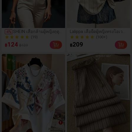
(19)
SHEIN เสื้อกล้ามผู้หญิงฤดูใ
Lalippa เสื้อยืดผู้หญิงทรงโอเวอ
-
4
%
บไม้ผลิ/ฤดูร้อน ใหม่ สไตล์
ร์ไซส์ ความยาวกลางตัว คอกล
(100+)
50+ ขายแล้ว
มินิมอลลำลองหรูหรา สีบล็
ม ไหล่ตก พิมพ์ลายตัวอักษรและ
(19)
(100+)
124
209
฿
฿
฿129
อก ลายจุด คอวี แพตช์เวิร์ก
ลายทางแนวตั้ง สไตล์แฟชั่นมินิ
50+ ขายแล้ว
ชายระบาย แขนกุด ทรงเข้
มอล ของขวัญสำหรับเพื่อน
ารูป อเนกประสงค์, เสื้อผู้ห
ญิงฤดูใบไม้ผลิ/ฤดูร้อน, เสื้อ
หรูหราผู้หญิง, เสื้อเที่ยวพักผ่
อนผู้หญิง