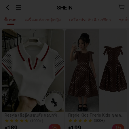
SHEIN
ทั้งหมด
เครื่องแต่งกายผู้หญิง
เครื่องประดับ & นาฬิกา
ชุดช
(1000+)
Resyla เสื้อยืดแขนสั้นคอปกพิม
Firerie Kids Firerie Kids ชุดเดร
พ์ลายทางบล็อกสีปักยูนิคอร์นลำ
สเด็กผู้หญิงวัยรุ่น ลายจุด คอกล
(500+)
100+ ขายแล้ว
ลองและอเนกประสงค์สำหรับผู้ห
ม แขนกุด โบว์ถอดได้ สไตล์ลำ
(1000+)
(500+)
189
199
฿
฿