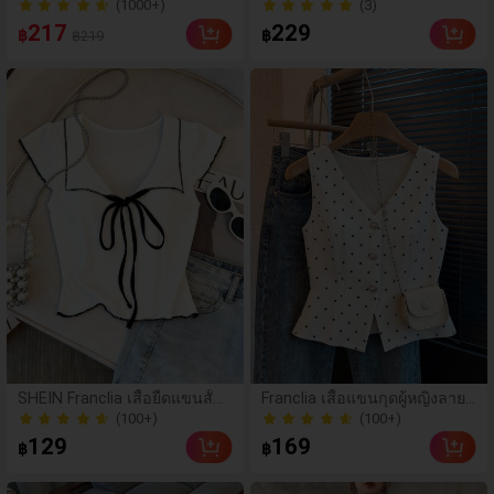
ญิงเอวสูงผ้าแจ็คการ์ดต่อผ้
ม่สีดำแขนกุด ฤดูใบไม้ผลิ/ใบไม้
(3)
60+ ขายแล้ว
า ฤดูใบไม้ผลิ/ฤดูร้อน
ร่วง ดีไซน์เข้ารูปเอว ความยาว
(1000+)
(3)
217
229
฿
฿
฿219
สั้น สไตล์หรูหราไฮเอนด์ สำหรับ
60+ ขายแล้ว
ใส่ไปทำงาน ใส่เป็นเสื้อตัวนอกห
รือใส่เลเยอร์ได้ เหมาะสำหรับใส่
ประจำวัน ออฟฟิศธุรกิจ ชุดครูใ
นเมือง และโอกาสที่เป็นทางการ
(100+)
(100+)
SHEIN Franclia เสื้อยืดแขนสั้นผู
Franclia เสื้อแขนกุดผู้หญิงลายจุ
กโบว์หรูหรามาใหม่สำหรับผู้หญิ
ดสไตล์ลำลอง สำหรับฤดูร้อน วั
800+ ขายแล้ว
100+ ขายแล้ว
ง
นหยุด และใส่ไปทำงาน
(100+)
(100+)
129
169
฿
฿
800+ ขายแล้ว
100+ ขายแล้ว