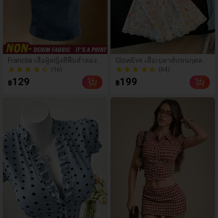
(16)
(64)
Franclia เสื้อผู้หญิงสีพื้นลำลองอ
GlowEve เสื้อเบลาส์แขนกุดลาย
เนกประสงค์สำหรับใส่ประจำวัน
ดอกไม้ตกแต่งลูกไม้สำหรับผู้หญิ
200+ ขายแล้ว
100+ ขายแล้ว
งสไตล์ลำลองฤดูร้อน
(16)
(64)
129
199
฿
฿
200+ ขายแล้ว
100+ ขายแล้ว