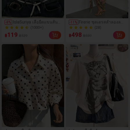
(1000+)
IslaSuriya เสื้อยืดแขนสั้นเ
Firerie ชุดเดรสลำลองลาย
-
8
%
-
11
%
ข้ารูปคอวีพิมพ์ลายตัวเลข
ดอกไม้คอวีสำหรับผู้หญิงไ
(28)
200+ ขายแล้ว
ลำลองสำหรับผู้หญิง
ซส์ใหญ่
(1000+)
(28)
119
498
฿
฿
฿129
฿559
200+ ขายแล้ว