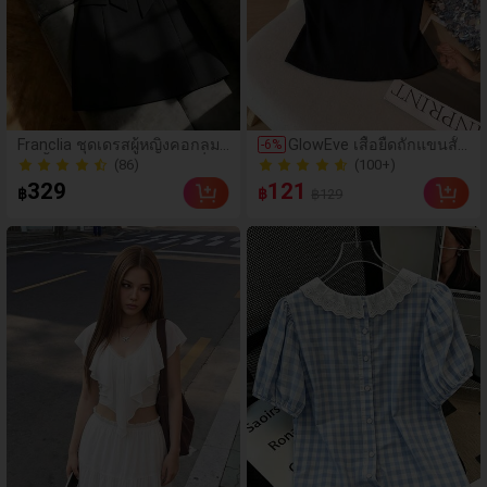
(86)
(100+)
Franclia ชุดเดรสผู้หญิงคอกลมแ
GlowEve เสื้อยืดถักแขนสั้น
-
6
%
ขนสั้นตกแต่งโบว์ สไตล์แฟชั่น
2 ใน 1 แขนกุดสำหรับผู้หญิ
70+ ขายแล้ว
200+ ขายแล้ว
สำหรับฤดูร้อน ฤดูใบไม้ผลิ วันว
ง, ดีไซน์ตัดเย็บสีดำและขา
(86)
(100+)
329
121
฿
฿
฿129
าเลนไทน์ โรแมนติก เดท ชายห
ว, เสื้อครอปเข้ารูป, เสื้อคลุ
70+ ขายแล้ว
200+ ขายแล้ว
าด งานแต่งงาน วันเกิด ออกไป
มลำลอง
ข้างนอก หรูหรา ลำลอง และวัน
หยุด