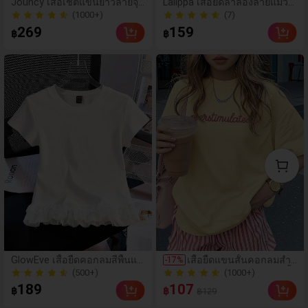
(1000+)
Jouncy เสื้อเชิ้ตแขนยาวลายจุด
Lalippa เสื้อยืดลำลองลายแมว
ทรงหลวมสำหรับผู้หญิง
สำหรับผู้หญิงไซส์ใหญ่ ใส่ได้ทุกวั
(7)
100+ ขายแล้ว
น
(1000+)
(7)
269
159
฿
฿
100+ ขายแล้ว
(500+)
(1000+)
GlowEve เสื้อยืดคอกลมสีพื้นแต่
เสื้อยืดแขนสั้นคอกลมสำห
-
17
%
งลูกไม้, ฤดูร้อน
รับผู้หญิง - ลายพิมพ์ ผ้าเนื้
60+ ขายแล้ว
100+ ขายแล้ว
อนุ่มและสบาย ซักด้วยเครื่
(500+)
(1000+)
189
107
฿
฿
฿129
องได้ เสื้อฤดูร้อนสีเหลือง
60+ ขายแล้ว
100+ ขายแล้ว