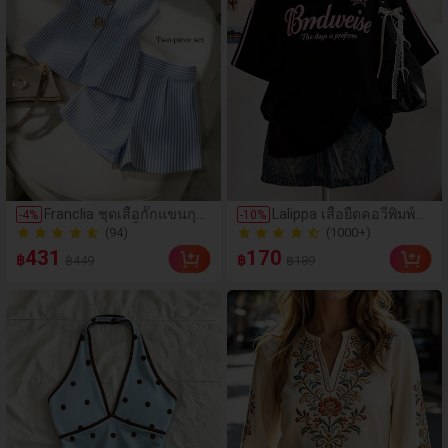
(94)
(1000+)
Franclia ชุดเสื้อกั๊กแขนกุด
Lalippa เสื้อยืดคอวีพิมพ์ลา
-
4
%
-
10
%
คอวีลายทางสีน้ำเงินและข
ยตัวอักษรและตัวเลข, แฟ
200+ ขายแล้ว
400+ ขายแล้ว
าวและกางเกงขาสั้นเอวสูง
ชั่นและมินิมอล, ของขวัญ
(94)
(1000+)
431
170
฿
฿
฿449
฿189
2 ชิ้น, ชุดลำลอง 2 ชิ้นสำห
สำหรับเพื่อน
200+ ขายแล้ว
400+ ขายแล้ว
รับผู้หญิง, เสื้อแขนกุดสีน้ำเ
งินและขาวหรูหรา + ชุดกา
งเกงขาสั้น, ชุดลำลองลายท
าง 2 ชิ้นสำหรับฤดูร้อน, ชุด
ลายทางสีน้ำเงินและขาว 2
ชิ้น, ชุดหรูหรา 2 ชิ้นสำหรับ
ผู้หญิง, ชุดลำลองสำหรับเดิ
นทาง, ชุดฤดูร้อนสำหรับผู้ห
ญิง, ชุด 2 ชิ้น, ชุดสีน้ำเงิน
สำหรับผู้หญิง, ชุดสีขาวสำห