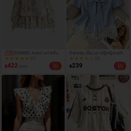
(7)
ROMWE Avant เดรสสั้นผู้
Franclia เสื้อเบลาส์ผู้หญิงแฟชั่น
-
10
%
หญิงผ้าชีฟองลายดอกไม้ส
คอกลม ลายทาง แต่งลูกไม้ต่อผ้
(1)
50+ ขายแล้ว
ไตล์โรแมนติกบริสุทธิ์ คอ
า แขนสั้น
(7)
(1)
422
239
฿
฿
฿469
วี แขนโคมไฟ ชายระบาย
50+ ขายแล้ว