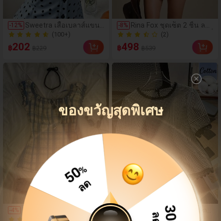
Sweetra เสื้อเบลาส์แขนสั้
Rina Fox ชุดเซ็ต 2 ชิ้น ลาย
-
12
%
-
8
%
นทรงเข้ารูป ไซส์ใหญ่ สไ
ตารางกิงแฮมสีแดงสไตล์ฝรั่
(100+)
(2)
ตล์มินิมอลอเนกประสงค์
งเศสพิมพ์ลายดอกไม้ เสื้อค
(100+)
(2)
202
498
฿
฿
฿229
฿539
ลายจุด ดีไซน์เฉพาะตัว เรี
รอปและกระโปรงมินิระบา
ยบหรูและหวาน
ยเข้าชุด
ของขวัญสุดพิเศษ
50
%
ลด
(100+)
IslaSuriya เสื้อผู้หญิงลายส
SHEIN Franclia 2026 เสื้อเชิ้ตแ
-
4
%
ก็อตจีบ ลำลอง อเนกประส
ขนสั้นลายสก๊อตแต่งลูกไม้ฝรั่งเ
(3)
200+ ขายแล้ว