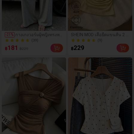
กางเกงวอร์มผู้หญิงทรงหล
SHEIN MOD เสื้อยืดแขนสั้น 2 I
-
21
%
วมขากว้างเอวสูงแบบเชือ
n 1 คอฮอลเตอร์ สีเหลืองและสี
(39)
(9)
กรูด สไตล์ลำลองสตรีทแว
ขาว
(39)
(9)
181
229
฿
฿
฿229
ร์ ใส่ในบ้านและใส่ประจำ
วัน