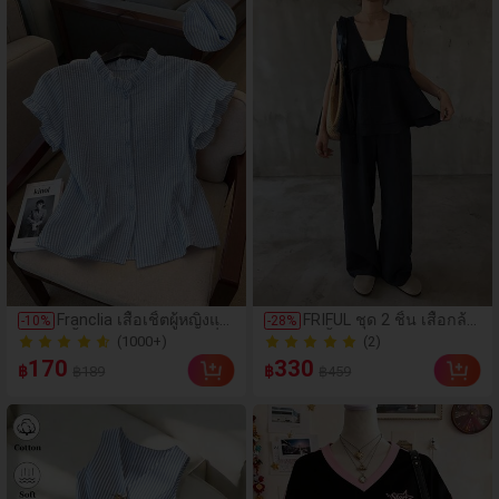
(1000+)
Franclia เสื้อเชิ้ตผู้หญิงแข
FRIFUL ชุด 2 ชิ้น เสื้อกล้า
-
10
%
-
28
%
นสั้นคอระบายกระดุมเดี่ย
มสีพื้นแบบเลเยอร์พร้อมช
(2)
600+ ขายแล้ว
วลายทาง
ายระบายและกางเกงขาย
(1000+)
(2)
170
330
฿
฿
฿189
฿459
าวทรงตรงสำหรับผู้หญิง
600+ ขายแล้ว