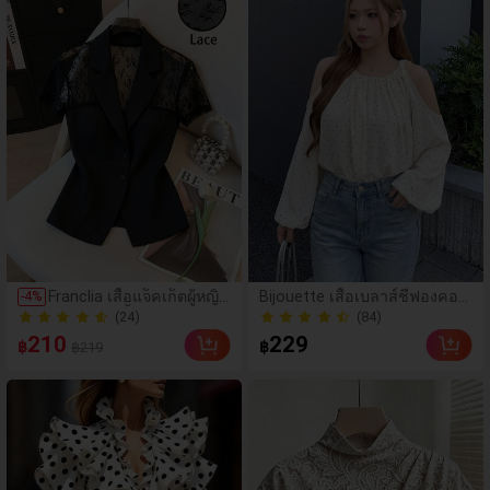
(84)
Franclia เสื้อแจ็คเก็ตผู้หญิง
Bijouette เสื้อเบลาส์ชีฟองคอค
-
4
%
ใหม่ปกคอเสื้อสีตัดกันลูกไม้
ล้องคอสำหรับผู้หญิงไซส์ใหญ่ แ
(24)
100+ ขายแล้ว
หรูหรากระดุม เสื้อผู้หญิงหรู
ฟชั่นลำลองหรูหราโรแมนติก รุ่
(84)
(24)
210
229
฿
฿
฿219
หราสไตล์ทางการสำหรับเดิ
นลิมิเต็ดฤดูซากุระ ลายจุด คอค
100+ ขายแล้ว
นทางไปทำงาน เสื้อผ้าผู้หญิ
ล้องคอผูกเชือก แขนพอง ทรงห
งใหม่ เสื้อแจ็คเก็ตลูกไม้ผู้ห
ลวมใส่สวย เสื้อผู้หญิงสีขาว เสื้อ
ญิงขายดี เสื้อนอกผู้หญิงให
ผู้หญิงสีดำ และเสื้อผู้หญิงลายจุด
ม่