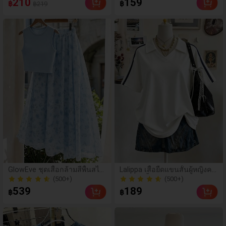
210
159
฿
฿
฿219
วงแขน เสื้อชีฟองหรูหราสำ
สั้น มีฮู้ด กระดุมแถวเดียว ลายท
60+ ขายแล้ว
50+ ขายแล้ว
หรับผู้หญิง
าง ดีไซน์กระเป๋าใหญ่ที่หน้าอก เ
หมาะสำหรับใส่ไปทำงานประจำ
วัน ช่วยพรางหุ่นและแมตช์ได้ห
ลากหลาย เหมาะสำหรับออกไป
ข้างนอก งานสังสรรค์ ถ่ายรูป แ
ละท่องเที่ยว
(500+)
GlowEve ชุดเสื้อกล้ามสีพื้นสไต
Lalippa เสื้อยืดแขนสั้นผู้หญิงคอ
ล์ลำลองหรูหรา & กระโปรงลาย
วีปกคอเสื้อไหล่ตก สายถัก งาน
(500+)
70+ ขายแล้ว
ดอกไม้เล็กๆ
คราฟต์แฟชั่นมินิมอล ของขวัญ
(500+)
(500+)
539
189
฿
฿
สำหรับเพื่อน
70+ ขายแล้ว