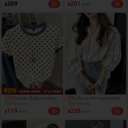
วสูง ชายกระโปรงทรงหางปลา
มยืดหยุ่นปานกลาง เสื้อบร
(100+)
(3)
289
201
฿
฿
฿339
สไตล์ลำลองหรูหรา เหมาะสำหรั
ากีฬาและกางเกงเลกกิ้งเอ
บการเดินทางไปทำงาน เดท ปา
วสูง เหมาะสำหรับฤดูใบไม้
ร์ตี้ และกลับไปโรงเรียน
ร่วงและฤดูร้อนที่หรูหรา
Resyla เสื้อยืดแขนสั้นคอ
เสื้อเบลาส์ลายจุดสไตล์ฝรั่งเ
-
25
%
-
8
%
กลมพิมพ์ลายจุดลำลองสำ
ศสฤดูใบไม้ร่วง, ทรงเข้ารูป,
(500+)
(99)
หรับผู้หญิง, ฤดูร้อน
แขนยาวคอวี, สไตล์ใหม่ฤดู
100+ ขายแล้ว
100+ ขายแล้ว
119
220
฿
฿
฿159
฿239
ใบไม้ผลิ, ป้องกันแสงแดด, ใ
(500+)
(99)
ส่ไปทำงานและลำลอง สีขา
100+ ขายแล้ว
100+ ขายแล้ว
ว