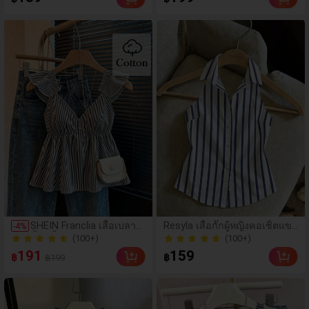
ญิง
ลองหรูหรา แฟชั่น ใส่ได้ทุกวัน แ
100+ ขายแล้ว
มตช์ง่าย
(100+)
SHEIN Franclia เสื้อเบลาส์
Resyla เสื้อกั๊กผู้หญิงคอเชิ้ตแข
-
4
%
สั้นสีน้ำเงินลายทางน่ารัก แ
นกุด ลายพิมพ์ดิจิทัลลายทาง ทร
(100+)
200+ ขายแล้ว
ต่งระบาย เซ็กซี่ เปิดหลัง ค
งเข้ารูป ติดกระดุมหน้า
(100+)
(100+)
191
159
฿
฿
฿199
อเว้าลึก
200+ ขายแล้ว