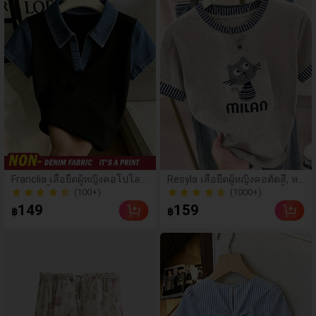
(100+)
(1000+)
Franclia เสื้อยืดผู้หญิงคอโปโลค
Resyla เสื้อยืดผู้หญิงคอตัดสี, หล
อวีแขนสั้นทรงเข้ารูปต่อผ้าเดนิ
ากสี, ลายพิมพ์แมวน่ารัก, เสื้อสำ
60+ ขายแล้ว
100+ ขายแล้ว
มเทียม สีดำ สไตล์ลำลองพื้นฐาน
หรับออกไปเที่ยวฤดูร้อน, ดีไซน์
(100+)
(1000+)
149
159
฿
฿
กราฟิก, ความรู้สึกพรีเมียม, ลำล
60+ ขายแล้ว
100+ ขายแล้ว
องอเนกประสงค์, สวมใส่ประจำ
วัน, กลางแจ้ง, ช้อปปิ้ง, การเดิน
ทาง เสื้อผ้ากลางแจ้ง