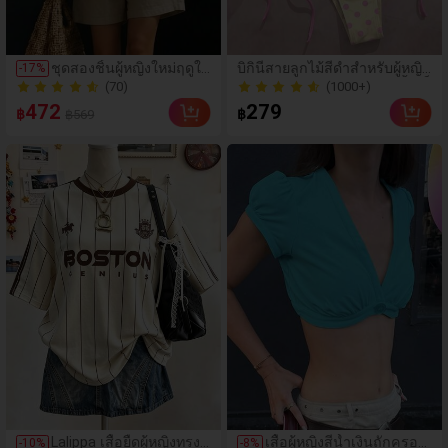
ชุดสองชิ้นผู้หญิงใหม่ฤดูใบ
บิกินี่สายลูกไม้สีดำสำหรับผู้หญิง
-
17
%
ไม้ผลิ/ฤดูร้อน 2026 ตกแต่
พร้อมประดับลูกปัด ชุดว่ายน้ำเซ็
(70)
(1000+)
งกระดุม ประกอบด้วยเสื้อ
กซี่แบบสบายๆ เหมาะสำหรับฤดู
(70)
(1000+)
472
279
฿
฿
฿569
แขนสั้นและกางเกงขายา
ใบไม้ผลิ/ฤดูร้อน วันหยุดพักผ่อน
วหลวม หรูหรา
ริมชายหาด ปาร์ตี้
(1000+)
Lalippa เสื้อยืดผู้หญิงทรงโ
เสื้อผู้หญิงสีน้ำเงินถักครอป
-
10
%
-
8
%