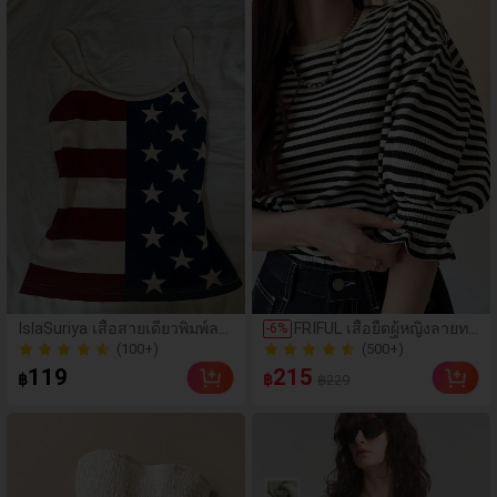
(100+)
(500+)
IslaSuriya เสื้อสายเดี่ยวพิมพ์ลา
FRIFUL เสื้อยืดผู้หญิงลายทา
-
6
%
ยธงชาติอเมริกันสำหรับผู้หญิง ต้
งคอกลมแขนสั้นปลายแขน
200+ ขายแล้ว
400+ ขายแล้ว
อนรับวันประกาศอิสรภาพ ฤดูร้
พับ เสื้อยืดกราฟิกฤดูร้อน
(100+)
(500+)
119
215
฿
฿
฿229
อน
200+ ขายแล้ว
400+ ขายแล้ว