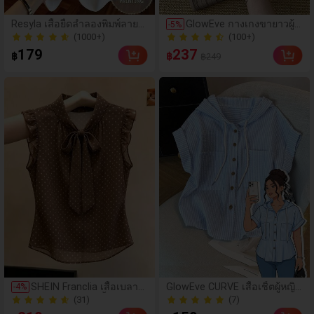
(1000+)
(100+)
Resyla เสื้อยืดลำลองพิมพ์ลายปั
GlowEve กางเกงขายาวผู้ห
-
5
%
กลูกปัดรูปโบว์ขนาดใหญ่สำหรับ
ญิงลายทาง ลำลอง อเนกป
100+ ขายแล้ว
100+ ขายแล้ว
ผู้หญิง
ระสงค์ สำหรับใส่ทุกวันและ
(1000+)
(100+)
179
237
฿
฿
฿249
เดินทาง
100+ ขายแล้ว
100+ ขายแล้ว
(31)
(7)
SHEIN Franclia เสื้อเบลาส์
GlowEve CURVE เสื้อเชิ้ตผู้หญิง
-
4
%
แขนกุดลายจุดสีน้ำตาลวินเ
ไซส์ใหญ่ขายดี สไตล์มินิมอลเรีย
60+ ขายแล้ว
50+ ขายแล้ว
ทจ คอผูกโบว์พร้อมระบายที่
บหรู ลำลอง แขนดอลแมน แขน
(31)
(7)