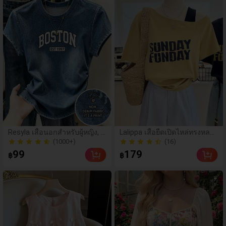
(1000+)
Resyla เสื้อนอกสำหรับผู้หญิง, ส
Lalippa เสื้อยืดเปิดไหล่ทรงหลว
ไตล์ใหม่ฤดูร้อน, กีฬากลางแจ้งแ
มสำหรับผู้หญิง, สง่างาม โรแมน
(16)
80+ ขายแล้ว
บบสบายๆ, ลายออกแบบ, พิมพ์ตั
ติก ลำลอง เหมาะสำหรับวันหยุด
(1000+)
(16)
99
179
฿
฿
วอักษร & ตัวเลข สีน้ำเงิน แฟชั่
ฤดูใบไม้ผลิ/ฤดูร้อน, ชายหาด, เ
80+ ขายแล้ว
น & อเนกประสงค์ เสื้อยืด, สตรี
ดินทาง, ออกเดท, สไตล์ Y2K
ทแวร์ถ่ายภาพ, สไตล์สตรีท, เทศ
กาล, เสื้อยืดสำหรับผู้หญิง