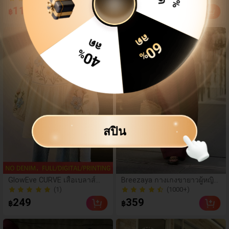
งค์ สำหรับใส่ประจำวันและ
ศสสำหรับผู้หญิงมาใหม่, เสื้อเบล
30
(100+)
(3)
114
219
ลด
฿
฿
฿119
ออกไปเที่ยว
าส์หรูหรามีสไตล์สำหรับวัยรุ่น
200+ ขายแล้ว
%
ลด
%
40
ลด
60
%
สปิน
GlowEve CURVE เสื้อเบลาส์ลำ
Breezaya กางเกงขายาวผู้หญิงเ
ลองผู้หญิงไซส์ใหญ่ คอกลม แต่ง
อวสูงทรงหลวมขากว้างสีพื้นสไต
(1)
(1000+)
รูดด้านหน้า แขนกลีบดอก ทรงห
ล์ฝรั่งเศส แฟชั่นหรูหรา เหมาะ
(1)
(1000+)
249
359
฿
฿
ลวม พิมพ์ลายกราฟิก สำหรับออ
สำหรับฤดูใบไม้ผลิ ฤดูร้อน ฤดูใ
กไปข้างนอก เที่ยวพักผ่อน ช้อป
บไม้ร่วง ฤดูหนาว วันหยุด การเ
ปิ้ง เดินทางประจำวัน และทำงา
ดินทางไปทำงาน การสวมใส่ปร