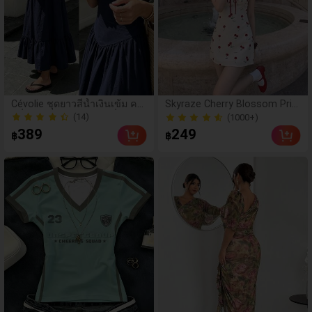
(1000+)
Cévolie ชุดยาวสีน้ำเงินเข้ม คอเ
Skyraze Cherry Blossom Prin
หลี่ยม จับจีบ เอวเข้ารูป ที่ช่วยเส
t Ruched Bust Cami Dress, ฤ
(14)
100+ ขายแล้ว
ริมรูปร่าง และสามารถสวมใส่แ
ดูใบไม้ผลิ
(1000+)
(14)
389
249
฿
฿
บบเปิดไหล่ได้ เหมาะสำหรับฤดูใ
100+ ขายแล้ว
บไม้ผลิ ฤดูร้อน และวันหยุดพักผ่
อนที่ชายหาด