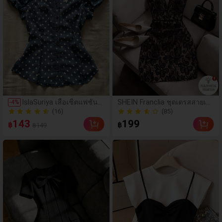
(16)
IslaSuriya เสื้อเชิ้ตแฟชั่นผู้
SHEIN Franclia ชุดเดรสสายเดี่
-
4
%
หญิง แต่งโบว์ ลายจุด กระดุ
ยวลูกไม้สีขาวพิมพ์ลายดอกไม้ 3
(85)
80+ ขายแล้ว
มแถวเดียว แขนพอง เน้นเอ
D ชุดเดรสรัดรูปแขนกุดมินิเซ็ก
(16)
(85)
143
199
฿
฿
฿149
ว
ซี่หรูหราสำหรับผู้หญิง สไตล์ใหม่
80+ ขายแล้ว
ฤดูร้อน 2026 สำหรับงานปาร์ตี้
ชายหาด ดินเนอร์ และการสวมใ
ส่ในชีวิตประจำวัน