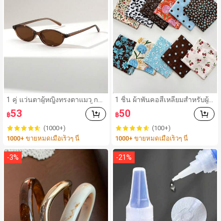
1 คู่ แว่นตาผู้หญิงทรงตาแมว กร
1 ชิ้น ผ้าพันคอสี่เหลี่ยมสำหรับผู้ห
อบแคบ ขนาดเล็ก วัสดุ PC น้ำห
ญิง, วัสดุผ้าลินิน, ลายพิมพ์ดอกไม้
53
50
฿
฿
นักเบามาก สไตล์เรโทร อเนกปร
สด, ตกแต่งสไตล์วินเทจ, สามารถ
ะสงค์ เหมาะสำหรับสไตล์สตรีท รั
ใช้เป็นผ้าพันศีรษะ, ที่คาดผม หรือ
(1000+)
(100+)
นเวย์ ปาร์ตี้ แว่นตาแฟชั่น
เครื่องประดับผม, สำหรับเดินทาง,
1000+ ขายหมดเมื่อเร็วๆ นี้
1000+ ขายหมดเมื่อเร็วๆ นี้
ปาร์ตี้
-
3
%
-
21
%