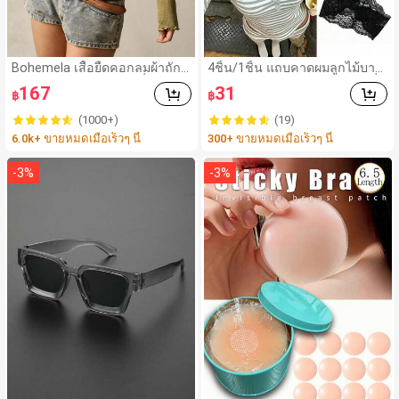
Bohemela เสื้อยืดคอกลมผ้าถัก
4ชิ้น/1ชิ้น แถบคาดผมลูกไม้บาง
แขนยาว สีเรียบ ใช้งานทั่วไป สำ
กว้างยืดหยุ่นสำหรับผู้หญิง, แฟชั่น
167
31
฿
฿
หรับผู้หญิง
อเนกประสงค์พรีเมียมหรูหราสไต
ล์มินิมอล ผ้าพันคอเล็กๆ ห่วงผม
(1000+)
(19)
อุปกรณ์เสริมผม, เหมาะสำหรับก
6.0k+ ขายหมดเมื่อเร็วๆ นี้
300+ ขายหมดเมื่อเร็วๆ นี้
ารออกไปข้างนอกประจำวัน, ลำ
ลอง, งานปาร์ตี้, การเดินทาง, กา
รพักผ่อน, การมัดผม, การจัดทรงผ
-
3
%
-
3
%
ม, การแต่งหน้า, การจับคู่ชุด, อุป
กรณ์เสริมประดับผม