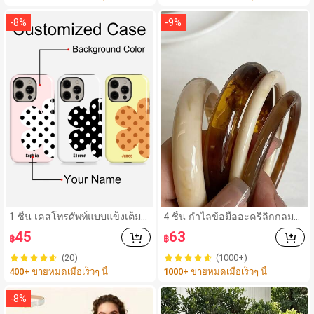
-
8
%
-
9
%
1 ชิ้น เคสโทรศัพท์แบบแข็งเต็มตั
4 ชิ้น กำไลข้อมืออะคริลิกกลมส
ว ฟิล์มเงา 2-In-1 ลายดอกไม้สีสั
ไตล์วินเทจหรูหราสำหรับผู้หญิง,
45
63
฿
฿
นสดใส ปรับแต่งชื่อสีส่วนตัว ฝาค
ดีไซน์เรียบง่ายทันสมัย, เหมาะสำ
รอบป้องกัน เข้ากันได้กับ iPhone
หรับสวมใส่ในชีวิตประจำวันและ
(20)
(1000+)
11/12/13/14/15/16 17 Pro Ma
โอกาสต่างๆ, ของขวัญสำหรับเธ
400+ ขายหมดเมื่อเร็วๆ นี้
1000+ ขายหมดเมื่อเร็วๆ นี้
x
อ
-
8
%