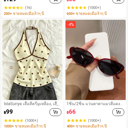
รูปทรงพิเศษ, แปรงรองพื้น, แปรง
คอนซีลเลอร์, แปรงปัดแก้ม, แปร
(16)
(1000+)
งคอนทัวร์, แปรงปัดแก้ม, แปรงบ
200+ ขายหมดเมื่อเร็วๆ นี้
600+ ขายหมดเมื่อเร็วๆ นี้
รอนเซอร์, แปรงปัดแป้ง, แปรงรอ
งพื้น, แปรงปัดแก้ม, ของแถม
-
4
%
IslaSuriya เสื้อสีครีมเหลือง, เสื้อ
1ชิ้น/2ชิ้น แว่นตาตาแมวสีแดงวิ
ลายจุด, ชุดผู้หญิง, เสื้อผู้หญิง, เสื้อ
นเทจสำหรับสาวฮอต - ดีไซน์กร
99
66
฿
฿
กล้ามลำลอง, กำลังเป็นที่นิยม, เสื้
อบมินิมอล เหมาะสำหรับชายหา
อแฟชั่น, เสื้อ Y2k, เสื้อผ้า Y2k, เสื้
ดในฤดูร้อน
(1000+)
(1000+)
อหรูหรา, เสื้อคล้องคอ, เสื้อเซ็กซี
1000+ ขายหมดเมื่อเร็วๆ นี้
400+ ขายหมดเมื่อเร็วๆ นี้
่, เสื้อเปิดหลัง,