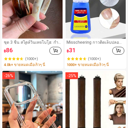
ชุด 3 ชิ้น สไตล์วินเทจโบโฮ: กำไ
Misscheering กาวติดเล็บปลอม
ลอะคริลิกสีน้ำตาลหลายชั้นหนา,
20 กรัม แรงยึดสูง เจลสติกเกอร์เ
86
31
฿
฿
กำไล ABS ลายคลื่นสีทอง, หรูหร
ล็บนุ่ม แห้งเร็ว เหมาะสำหรับผู้เริ่
า เหมาะสำหรับผู้หญิง คู่รัก งานป
มต้นทำเล็บ ติดทนนาน
(1000+)
(1000+)
าร์ตี้ สวมใส่ประจำวัน ของขวัญ
4.0k+ ขายหมดเมื่อเร็วๆ นี้
1000+ ขายหมดเมื่อเร็วๆ นี้
สำหรับเธอ
-
26
%
-
25
%