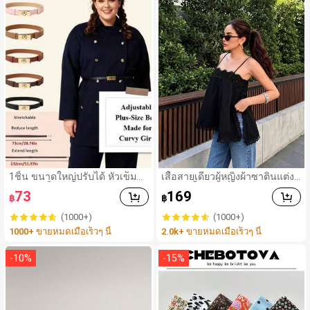
1ชิ้น ขนาดใหญ่ปรับได้ หัวเข็มขั
เสื้อสายเดี่ยวผู้หญิงผ้าซาตินแต่งลู
ดสีทอง เข็มขัดแบบสบาย ใช้ได้กั
กไม้ - เสื้อสายเดี่ยวฤดูร้อนสีขากี
73
169
฿
฿
บกางเกงยีนส์, เสื้อผ้าลำลอง, เสื้อ
มีรอยผ่าด้านข้างที่น่าดึงดูด ลำล
แจ็คเก็ต, ชุดเดรส, เข็มขัดหนังสัม
องสีดำ สำหรับเธอ
(1000+)
(1000+)
ผัสแบบโบฮีเมียน สำหรับใส่ในชีวิ
1000+ ขายหมดเมื่อเร็วๆ นี้
2.0k+ ขายหมดเมื่อเร็วๆ นี้
ตประจำวัน ใช้ได้ในฤดูใบไม้ร่วง,
ฤดูใบไม้ร่วง, ฮัลโลวีน
-
10
%
-
15
%