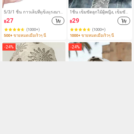
5/3/1 ชิ้น กาวเล็บที่แข็งแรงมาก
1ชิ้น เข็มขัดลูกไม้ผู้หญิง, เข็มขัด
เหมาะสำหรับปลายเล็บ เล็บอะคริ
ผู้หญิง, อุปกรณ์เสริมกางเกงหลาย
27
29
฿
฿
ลิค และเล็บปลอม กาวเล็บ กาวเ
ฟังก์ชัน, สามารถใช้เป็นผ้าพันคอ
ล็บแบบแปรง เหมาะสำหรับเล็บป
หรือเข็มขัด, ผ้าพันคอลูกไม้ยาวแ
(1000+)
(1000+)
ลอม ทนทานและยาวนาน เหมาะ
ฟชั่น, ผ้าพันคอลูกไม้ลายดอกไม้,
500+ ขายหมดเมื่อเร็วๆ นี้
1000+ ขายหมดเมื่อเร็วๆ นี้
สำหรับเล็บอะคริลิค ปลายเล็บปล
ผ้าพันคอลูกไม้คาดศีรษะ, ผ้าพันค
อม เจลเล็บ
อลูกไม้ปักลายน้ำหนักเบา, ตกแต่
งเอวลูกไม้หรูหรา, อุปกรณ์เสริมผู้
-
24
%
-
24
%
หญิง
8
1 ชิ้น ผ้าคลุมศีรษะลายดอกทาน
1ชิ้น ผ้าพันคอพิมพ์ลายจุด ผ้าซา