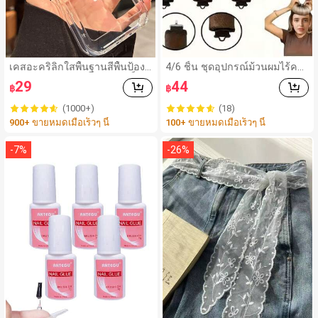
เคสอะคริลิกใสพื้นฐานสีพื้นป้องกั
4/6 ชิ้น ชุดอุปกรณ์ม้วนผมไร้คว
นหน้าจอ กันกระแทก แบบแข็งใ
ามร้อนสำหรับผู้หญิง, รวมถึงแกน
29
44
฿
฿
ส สำหรับ 17promax/17pro/17/
ม้วนผมและเครื่องม้วนผมไฟฟ้า, เ
17 Air/16/16promax/16pro/16
หมาะสำหรับการนอน, ไส้ยางยืด
(1000+)
(18)
plus/16e/15/14/13 Pro Max/7
หยุ่นสูงเพื่อความนุ่มและทนทาน,
900+ ขายหมดเมื่อเร็วๆ นี้
100+ ขายหมดเมื่อเร็วๆ นี้
g/8g/Se/Se2/Se3/7plus/8plu
สร้างลอนผมได้ง่ายสำหรับทุกวัน,
s/14promax/14pro/14plus/13
วันหยุด, ปาร์ตี้, การเดินทาง
pro/12promax/12/12pro/11/1
-
7
%
-
26
%
1pro/11promax/X/Xs/Xr/Xsm
ax ขอบกันกระแทกใส ฝาหลังแข็
ง สไตล์มินิมอล สำหรับวันเกิดฤดู
ใบไม้ผลิ