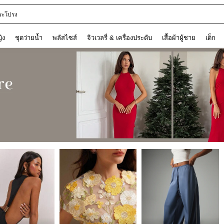
ลอกหมอนอิง
ญิง
ชุดว่ายน้ำ
พลัสไซส์
จิวเวลรี่ & เครื่องประดับ
เสื้อผ้าผู้ชาย
เด็ก