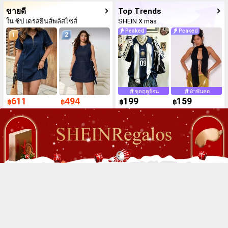
Top Trends
ขายดี
ใน ซิป เดรสยีนส์พลัสไซส์
SHEIN X mas
Peaked
Peaked
1
2
ชุดฤดูร้อน
ผ้าพันคอ
611
494
199
159
฿
฿
฿
฿