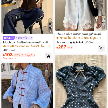
5
12
เสื้อเบลาส์หลวมสีฟ้าอ่อนลายริ้วละเอียด
แต่งลูกไม้แบบแพตช์เวิร์ก ทิ้งตัว ระบาย
#ชุดฤดูร้อน
#1 ขายดี
ใน บล็อกสี เสื้อเบลาส์ผู้หญิง
อากาศได้ สไตล์สบายๆ สำหรับใส่ไปทำ
Muchica เสื้อเชิ้ตลำลองแขนสั้นทอสีน้ำ
1k+ sold
(1000+)
งาน เดท และเที่ยวพักผ่อน ลุคแคชชวล
ตาลช็อกโกแลตสำหรับผู้หญิง
287
#4 ขายดี
ใน ปลอกคอ เสื้อสตรี เสื้อเบลาส์ & Tee
กลิ่นอายฝรั่งเศสเบาๆ สำหรับใส่ประจำวั
฿
-4%
400+ sold
นในฤดูร้อน ให้ลุคสดใสและดูสว่าง
103
฿
-20%
3 วันสุดท้าย
โดยประมาณ