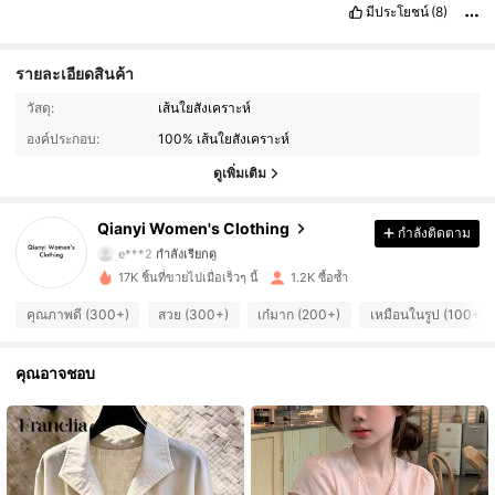
มีประโยชน์
(8)
รายละเอียดสินค้า
วัสดุ:
เส้นใยสังเคราะห์
537 ผู้ติดตาม
4.84
องค์ประกอบ:
100% เส้นใยสังเคราะห์
537 ผู้ติดตาม
4.84
ดูเพิ่มเติม
537 ผู้ติดตาม
4.84
Qianyi Women's Clothing
กำลังติดตาม
e***2
กำลังเรียกดู
537 ผู้ติดตาม
4.84
17K ชิ้นที่ขายไปเมื่อเร็วๆ นี้
1.2K ซื้อซ้ำ
คุณภาพดี (300+)
สวย (300+)
เก๋มาก (200+)
เหมือนในรูป (100+)
537 ผู้ติดตาม
4.84
คุณอาจชอบ
537 ผู้ติดตาม
4.84
537 ผู้ติดตาม
4.84
537 ผู้ติดตาม
4.84