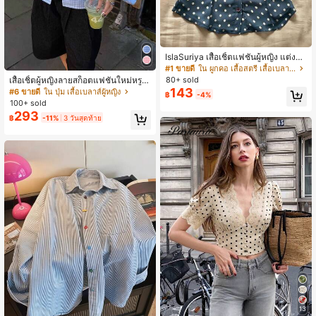
IslaSuriya เสื้อเชิ้ตแฟชั่นผู้หญิง แต่งโบ
ว์ ลายจุด กระดุมแถวเดียว แขนพอง เน้
#1 ขายดี
ใน ผูกคอ เสื้อสตรี เสื้อเบลาส์ & Tee
นเอว
เสื้อเชิ้ตผู้หญิงลายสก็อตแฟชั่นใหม่หรูห
80+ sold
รา สำหรับใส่ประจำวัน เดท เดินทาง วัน
143
#6 ขายดี
ใน ปุ่ม เสื้อเบลาส์ผู้หญิง
฿
-4%
หยุดพักผ่อน ทุกฤดูกาล ดีไซน์ลำลองอเน
100+ sold
กประสงค์
293
฿
-11%
3 วันสุดท้าย
13