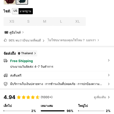
US
ไซส์
:
มาตรฐาน
XS
S
M
L
XL
คู่มือไซส์
ไม่ใช่ขนาดของคุณใช่ไหม？ บอกเรา
96%
พบว่ามีขนาดที่พอดี
จัดส่งถึง
Thailand
Free Shipping
ประมาณวันจัดส่ง:
4-7 วันทำการ
ส่งคืนฟรี
มีบริการเก็บเงินปลายทาง · การชำระเงินที่ปลอดภัย · การปกป้องความเป็นส่วนตัว
4.94
(1000+)
ดูเพิ่มเติม
เล็กไป
เหมาะสม
ใหญ่ไป
2%
96%
2%