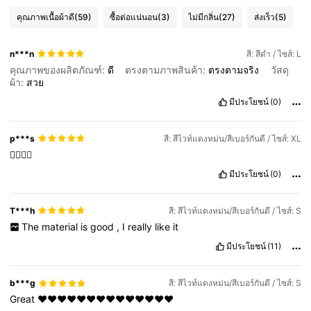
คุณภาพเนื้อผ้าดี
(59)
ซื้อต่อแน่นอน
(3)
ไม่มีกลิ่น
(27)
ส่งเร็ว
(5)
n***n
สี: สีดำ / ไซส์: L
คุณภาพของผลิตภัณฑ์:
ดี
ตรงตามภาพสินค้า:
ตรงตามจริง
วัสดุ
ผ้า:
สวย
มีประโยชน์
(0)
p***s
สี: สีไวท์แดงหม่น/สีเบอร์กันดี / ไซส์: XL
👍🏻👍🏻
มีประโยชน์
(0)
T***h
สี: สีไวท์แดงหม่น/สีเบอร์กันดี / ไซส์: S
The
material
is
good
,
I
really
like
it
มีประโยชน์
(11)
b***g
สี: สีไวท์แดงหม่น/สีเบอร์กันดี / ไซส์: S
Great
♥️♥️♥️♥️♥️♥️♥️♥️♥️♥️♥️♥️♥️♥️