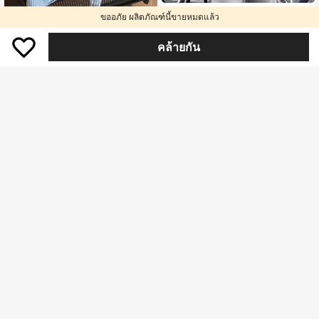
#ชุดฤดูร้อน
ขออภัย ผลิตภัณฑ์นี้ขายหมดแล้ว
Pariaura เสื้อเบลาส์ผู้หญิงคอวีลายจุดต
เสื้อเชิ้ตลายทางกระดุมไม่สมมาตรหลว
กแต่งลูกไม้แบบปะติดสไตล์ลำลองอเนก
#1 ขายดี
ใน คอวีลึก เสื้อสตรี เสื้อเบลาส์ & Tee
คล้ายกัน
ม ๆ สีสันสดใสสำหรับผู้หญิง สไตล์หรูหร
ประสงค์สำหรับใส่เที่ยวประจำวัน
#1 ขายดี
ใน ปุ่ม เสื้อเบลาส์ผู้หญิง
300+ sold
า น่ารัก มินิมอล สดใส ใส่ได้ทุกวัน ทำง
200+ sold
237
านได้หลากหลาย สำหรับฤดูใบไม้ผลิ
฿
-12%
3 วันสุดท้าย
236
฿
-9%
3 วันสุดท้าย
8
Save ฿12
5
เสื้อเบลาส์สีขาวกึ่งโปร่งแสงหรูหรา คอวี
แขนยาว ตกแต่งด้วยลูกไม้ตัดสีละเอียด
#มั่วซีชิค
#1 ขายดี
ใน สีกากี เสื้อทำงานเนื้อผ้านุ่ม