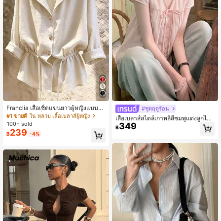
537 ผู้ติดตาม
4.84
537 ผู้ติดตาม
4.84
537 ผู้ติดตาม
4.84
Franclia เสื้อเชิ้ตแขนยาวผู้หญิงแบบห
#ชุดฤดูร้อน
ลวมทรงสลัชชี่ลำลอง มีเชือกรูด ช่วยพร
#1 ขายดี
ใน หลวม เสื้อเบลาส์ผู้หญิง
เสื้อเบลาส์สไตล์เกาหลีสีชมพูแต่งลูกไม้
างหุ่น
100+ sold
349
สำหรับผู้หญิง ดีไซน์วัยรุ่นสำหรับฤดูร้อน
฿
239
เสื้อแขนสั้นสำหรับใส่ไปทำงาน
฿
-4%