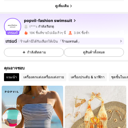
10K ผู้ติดตาม
4.79
ดูเพิ่มเติม
10K ผู้ติดตาม
4.79
popvil-fashion swimsuit
t***s
กำลังเรียกดู
10K ผู้ติดตาม
4.79
19K ชิ้นที่ขายไปเมื่อเร็วๆ นี้
3.9K ซื้อซ้ำ
ร้านค้านี้ได้รับเลือกให้เป็น
「ร้านเทรนด์」
10K ผู้ติดตาม
4.79
กำลังติดตาม
ดูสินค้าทั้งหมด
10K ผู้ติดตาม
4.79
คุณอาจชอบ
10K ผู้ติดตาม
4.79
แนะนำ
เครื่องตกแต่งเครื่องแต่งกาย
เครื่องประดับ & นาฬิกา
ชุดชั้นในแ
10K ผู้ติดตาม
4.79
10K ผู้ติดตาม
4.79
10K ผู้ติดตาม
4.79