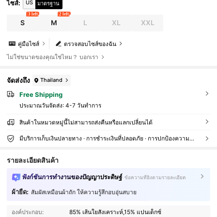
US
ไซส์
:
มาตรฐาน
3 left
2 left
S
M
L
XL
XXL
คู่มือไซส์
ตรวจสอบไซส์ของฉัน
ไม่ใช่ขนาดของคุณใช่ไหม？ บอกเรา
จัดส่งถึง
Thailand
Free Shipping
ประมาณวันจัดส่ง:
4-7 วันทำการ
สินค้าในหมวดหมู่นี้ไม่สามารถส่งคืนหรือแลกเปลี่ยนได้
มีบริการเก็บเงินปลายทาง · การชำระเงินที่ปลอดภัย · การปกป้องความเป็นส่วนตัว
รายละเอียดสินค้า
ฟังก์ชันการทำงานของปัญญาประดิษฐ์
ข้อความที่อิงตามรายละเอียด
ผ้ายืด:
สัมผัสเหมือนผ้าถัก ให้ความรู้สึกอบอุ่นสบาย
10K ผู้ติดตาม
4.79
องค์ประกอบ:
85% เส้นใยสังเคราะห์,15% แปนเด็กซ์