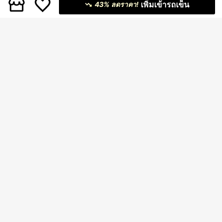
เพิ่มเข้ารถเข็น
43% ลดราคา!
Aloruh กางเกงขายาวทรงหลวมมีเท็กซ์
SHEIN BAE กระโปรงหญิงพิมพ์ลายจุด
เจอร์ลำลอง, ชุดใส่ไปเที่ยวฤดูร้อน, ผู้หญิ
80+ sold
หลายชั้นระบายชาย
399
฿
งฤดูใบไม้ร่วง, ผู้หญิงสำหรับวันหยุดพัก
329
฿
ผ่อน
8
#ชุดฤดูร้อน
#ชุดฤดูร้อน
Sunnyshic กางเกงขาตรงเชิงวันหยุดผู
กเอวสำหรับผู้หญิง สีเหลือง หลากหลาย
60+ sold
Coolane กางเกงขายาวหญิง ลายสก็อต
และเรียวลาย ผ้าทอ ฤดูใบไม้ผลิ/ฤดูร้อน
กราฟิก Y2K กางเกงบ่าย ยืดหยุ่นเอว สำ
258
439
฿
-4%
฿
หรับวันพักร้อนในเขตร้อน