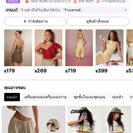
180K ชิ้นที่ขายไปเมื่อเร็วๆ นี้
89K ซื้อซ้ำ
การเพิ่มขึ้นของผู้ติด
ร้านค้านี้ได้รับเลือกให้เป็น
「ร้านเทรนด์」
384K ผู้ติดตาม
4.87
กำลังติดตาม
ดูสินค้าทั้งหมด
384K ผู้ติดตาม
4.87
384K ผู้ติดตาม
4.87
384K ผู้ติดตาม
4.87
179
269
719
399
5
฿
฿
฿
฿
฿
คุณอาจชอบ
384K ผู้ติดตาม
4.87
แนะนำ
เครื่องตกแต่งเครื่องแต่งกาย
ชุดชั้นในและชุดนอน
รองเท้า
ก
384K ผู้ติดตาม
4.87
384K ผู้ติดตาม
4.87