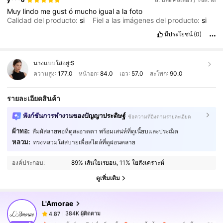
Muy
lindo
me
gust
ó
mucho
igual
a
la
foto
Calidad del producto:
si
Fiel a las imágenes del producto:
si
มีประโยชน์
(0)
นางแบบใส่อยู่:
S
ความสูง:
177.0
หน้าอก:
84.0
เอว:
57.0
สะโพก:
90.0
รายละเอียดสินค้า
ฟังก์ชันการทำงานของปัญญาประดิษฐ์
ข้อความที่อิงตามรายละเอียด
ผ้าทอ:
สัมผัสลายทอที่ดูสะอาดตา พร้อมเสน่ห์ที่ดูเนี้ยบและประณีต
384K ผู้ติดตาม
4.87
หลวม:
ทรงหลวมใส่สบายเพื่อสไตล์ที่ดูผ่อนคลาย
องค์ประกอบ:
89% เส้นใยเรยอน, 11% ใยสังเคราะห์
384K ผู้ติดตาม
4.87
ดูเพิ่มเติม
L'Amorae
384K ผู้ติดตาม
4.87
a***2
จ่าย
1 วันที่ผ่านมา