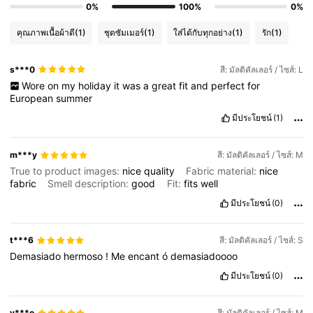
0%
100%
0%
คุณภาพเนื้อผ้าดี
(1)
ชุดซัมเมอร์
(1)
ใส่ได้กับทุกอย่าง
(1)
รัก
(1)
s***0
สี: มัลติคัลเลอร์ / ไซส์: L
Wore
on
my
holiday
it
was
a
great
fit
and
perfect
for
European
summer
มีประโยชน์
(1)
m***y
สี: มัลติคัลเลอร์ / ไซส์: M
True to product images:
nice
quality
Fabric material:
nice
fabric
Smell description:
good
Fit:
fits
well
มีประโยชน์
(0)
t***6
สี: มัลติคัลเลอร์ / ไซส์: S
Demasiado
hermoso
!
Me
encant
ó
demasiadoooo
มีประโยชน์
(0)
y***o
สี: มัลติคัลเลอร์ / ไซส์: M