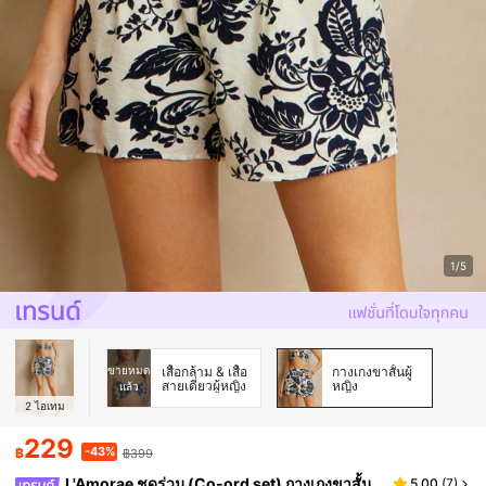
1/5
ขายหมด
เสื้อกล้าม & เสื้อ
กางเกงขาสั้นผู้
สายเดี่ยวผู้หญิง
หญิง
แล้ว
2
ไอเทม
229
-43%
฿
฿399
L'Amorae ชุดร่วม (Co-ord set) กางเกงขาสั้น
5.00
(
7
)