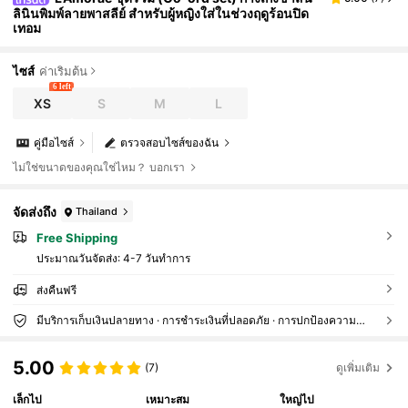
ลินินพิมพ์ลายพาสลีย์ สำหรับผู้หญิงใส่ในช่วงฤดูร้อนปิด
เทอม
ไซส์
ค่าเริ่มต้น
6 left
XS
S
M
L
คู่มือไซส์
ตรวจสอบไซส์ของฉัน
ไม่ใช่ขนาดของคุณใช่ไหม？ บอกเรา
จัดส่งถึง
Thailand
Free Shipping
ประมาณวันจัดส่ง:
4-7 วันทำการ
ส่งคืนฟรี
มีบริการเก็บเงินปลายทาง · การชำระเงินที่ปลอดภัย · การปกป้องความเป็นส่วนตัว
5.00
(7)
ดูเพิ่มเติม
เล็กไป
เหมาะสม
ใหญ่ไป