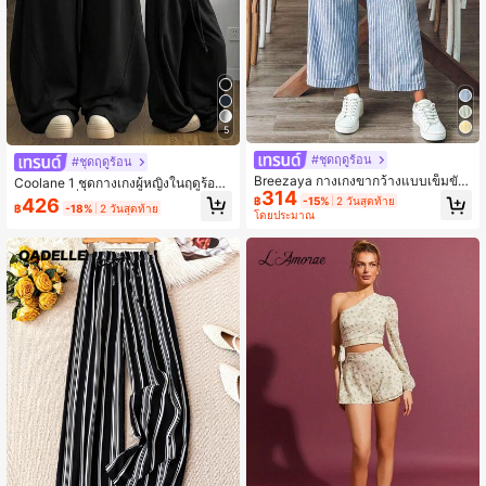
5
#ชุดฤดูร้อน
#ชุดฤดูร้อน
Breezaya กางเกงขากว้างแบบเข็มขัด
Coolane 1 ชุดกางเกงผู้หญิงในฤดูร้อน
314
แบบ old money style แต่งลายทาง สำ
ใส่ออกไปเที่ยว ขนาดใหญ่ เอวยืดหยุ่น
426
฿
-15%
2 วันสุดท้าย
฿
-18%
2 วันสุดท้าย
หรับใส่ทุกวัน เสื้อผ้าแนว old money
สบาย ตัดเย็บตามรูปแบบดาบ
โดยประมาณ