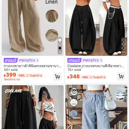
384K ผู้ติดตาม
4.87
14
30
#ชุดฤดูร้อน
#ชุดฤดูร้อน
กางเกงขายาวผ้าลินินทรงหลวมขาบาน
Coolane กางเกงทรงบานสีเขียวทหารวิ
สำหรับผู้หญิง สบายๆ ใส่ได้หลายโอกาส
50+ sold
นเทจ อินดี้ ยุคกลาง ผู้หญิง สำหรับฤดูร้อ
70+ sold
สไตล์โบโฮชิค สำหรับฤดูใบไม้ผลิ
น
399
348
฿
-15%
2 วันสุดท้าย
฿
-15%
2 วันสุดท้าย
โดยประมาณ