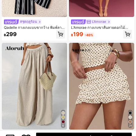
#ชุดฤดูร้อน
L'Amorae
Qadelle กางเกงแบบขากว้าง พิมพ์ลาย
L'Amorae กางเกงขาสั้นลายดอกไม้สำห
ขาสบาย เอวโบว์ สง่างาม เหมาะสำหรั
รับวันหยุดพักผ่อน ฤดูร้อนสำหรับผู้หญิง
199
299
฿
-40%
฿
บการท่องเที่ยวและสวมใส่ทุกวัน
6
29
#ชุดฤดูร้อน
#ชุดฤดูร้อน